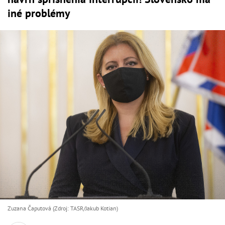
iné problémy
Zuzana Čaputová (Zdroj: TASR/Jakub Kotian)