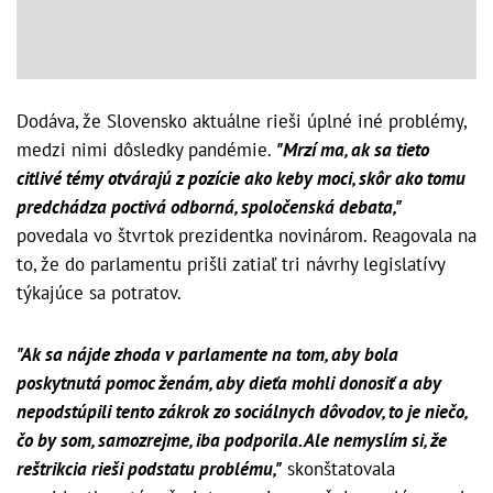
Dodáva, že Slovensko aktuálne rieši úplné iné problémy,
medzi nimi dôsledky pandémie.
"Mrzí ma, ak sa tieto
citlivé témy otvárajú z pozície ako keby moci, skôr ako tomu
predchádza poctivá odborná, spoločenská debata,"
povedala vo štvrtok prezidentka novinárom. Reagovala na
to, že do parlamentu prišli zatiaľ tri návrhy legislatívy
týkajúce sa potratov.
"Ak sa nájde zhoda v parlamente na tom, aby bola
poskytnutá pomoc ženám, aby dieťa mohli donosiť a aby
nepodstúpili tento zákrok zo sociálnych dôvodov, to je niečo,
čo by som, samozrejme, iba podporila. Ale nemyslím si, že
reštrikcia rieši podstatu problému,"
skonštatovala