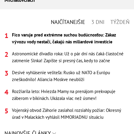
NAJČÍTANEJŠIE
3 DNI
TÝŽDEŇ
Fico varuje pred extrémne suchou budúcnosťou: Zákaz
vývozu vody nestačí, čakajú nás miliardové investície
Astronomické divadlo roka: Už o pár dní nás čaká čiastočné
zatmenie Slnka! Zapíšte si presný čas, kedy to začne
Desivé vyhlásenie veliteľa: Rusko už NATO a Európu
zneškodnilo! Aliancia Moskve neublíži
Rozžiarila leto: Hviezda Mamy na prenájom prekvapuje
záberom v bikinách. Ukázala viac než úsmev!
Vojenský obvod Záhorie zasiahol rozsiahly požiar: Okresný
úrad v Malackách vyhlásil MIMORIADNU situáciu
NAJNOVŠIE ČLÁNKY