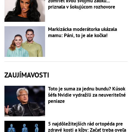
zomrieť kvôli svojmu zadku...
priznala v šokujúcom rozhovore
Markizácka moderátorka ukázala
mamu: Páni, to je ale kočka!
ZAUJÍMAVOSTI
Toto je suma za jednu bundu? Kúsok
šéfa Nvidie vydražili za neuveriteľné
peniaze
5 najdôležitejších rád ortopéda pre
zdravé kosti a kĺby: Začať treba oveľa