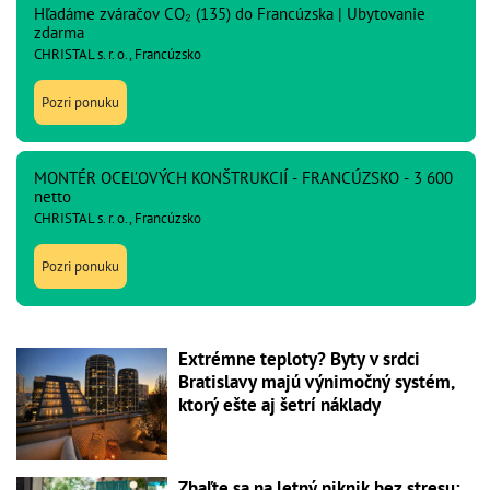
Hľadáme zváračov CO₂ (135) do Francúzska | Ubytovanie
zdarma
CHRISTAL s. r. o., Francúzsko
Pozri ponuku
MONTÉR OCEĽOVÝCH KONŠTRUKCIÍ - FRANCÚZSKO - 3 600
netto
CHRISTAL s. r. o., Francúzsko
Pozri ponuku
Extrémne teploty? Byty v srdci
Bratislavy majú výnimočný systém,
ktorý ešte aj šetrí náklady
Zbaľte sa na letný piknik bez stresu: