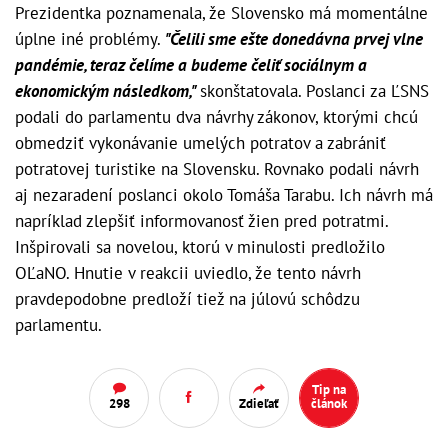
Prezidentka poznamenala, že Slovensko má momentálne
úplne iné problémy.
"Čelili sme ešte donedávna prvej vlne
pandémie, teraz čelíme a budeme čeliť sociálnym a
ekonomickým následkom,"
skonštatovala. Poslanci za ĽSNS
podali do parlamentu dva návrhy zákonov, ktorými chcú
obmedziť vykonávanie umelých potratov a zabrániť
potratovej turistike na Slovensku. Rovnako podali návrh
aj nezaradení poslanci okolo Tomáša Tarabu. Ich návrh má
napríklad zlepšiť informovanosť žien pred potratmi.
Inšpirovali sa novelou, ktorú v minulosti predložilo
OĽaNO. Hnutie v reakcii uviedlo, že tento návrh
pravdepodobne predloží tiež na júlovú schôdzu
parlamentu.
Tip na
298
Zdieľať
článok