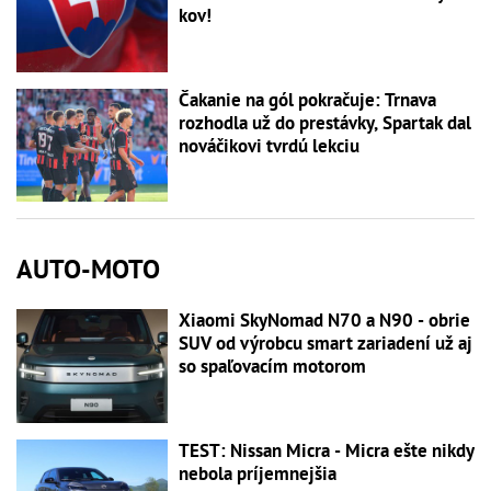
kov!
Čakanie na gól pokračuje: Trnava
rozhodla už do prestávky, Spartak dal
nováčikovi tvrdú lekciu
AUTO-MOTO
Xiaomi SkyNomad N70 a N90 - obrie
SUV od výrobcu smart zariadení už aj
so spaľovacím motorom
TEST: Nissan Micra - Micra ešte nikdy
nebola príjemnejšia