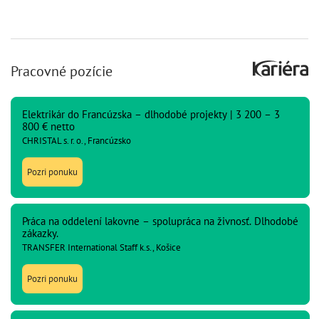
Pracovné pozície
Elektrikár do Francúzska – dlhodobé projekty | 3 200 – 3
800 € netto
CHRISTAL s. r. o., Francúzsko
Pozri ponuku
Práca na oddelení lakovne – spolupráca na živnosť. Dlhodobé
zákazky.
TRANSFER International Staff k.s., Košice
Pozri ponuku