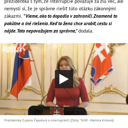
prezidentka s tým, že interrupcie považuje za zlú vec, ale
nemyslí si, že je správne riešiť túto otázku zákonnými
zákazmi.
"Vieme, ako to dopadlo v zahraničí. Znamená to
pokútne a iné riešenia. Keď to žena chce urobiť, cestu si
nájde. Toto nepovažujem za správne,"
dodala.
Prezidentka Zuzana Čaputová o interrupciách (Zdroj: TASR - Martina Kriková)