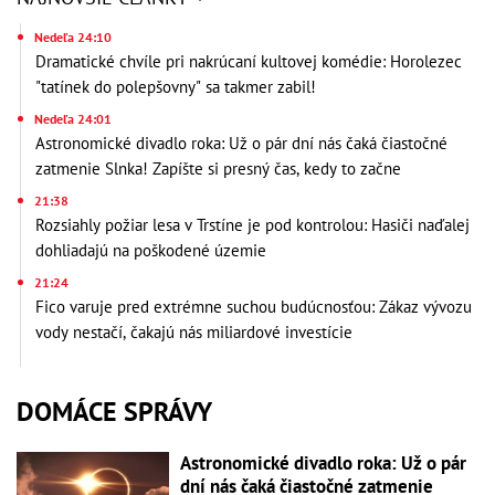
Nedeľa 24:10
Dramatické chvíle pri nakrúcaní kultovej komédie: Horolezec
"tatínek do polepšovny" sa takmer zabil!
Nedeľa 24:01
Astronomické divadlo roka: Už o pár dní nás čaká čiastočné
zatmenie Slnka! Zapíšte si presný čas, kedy to začne
21:38
Rozsiahly požiar lesa v Trstíne je pod kontrolou: Hasiči naďalej
dohliadajú na poškodené územie
21:24
Fico varuje pred extrémne suchou budúcnosťou: Zákaz vývozu
vody nestačí, čakajú nás miliardové investície
DOMÁCE SPRÁVY
Astronomické divadlo roka: Už o pár
dní nás čaká čiastočné zatmenie