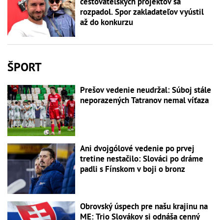
cestovateľských projektov sa
rozpadol. Spor zakladateľov vyústil
až do konkurzu
ŠPORT
Prešov vedenie neudržal: Súboj stále
neporazených Tatranov nemal víťaza
Ani dvojgólové vedenie po prvej
tretine nestačilo: Slováci po dráme
padli s Fínskom v boji o bronz
Obrovský úspech pre našu krajinu na
ME: Trio Slovákov si odnáša cenný