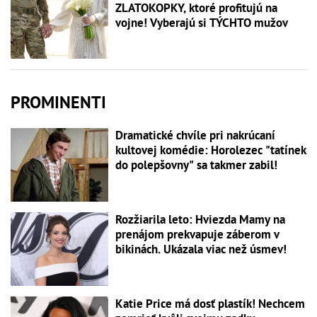
ZLATOKOPKY, ktoré profitujú na
vojne! Vyberajú si TÝCHTO mužov
PROMINENTI
Dramatické chvíle pri nakrúcaní
kultovej komédie: Horolezec "tatínek
do polepšovny" sa takmer zabil!
Rozžiarila leto: Hviezda Mamy na
prenájom prekvapuje záberom v
bikinách. Ukázala viac než úsmev!
Katie Price má dosť plastík! Nechcem