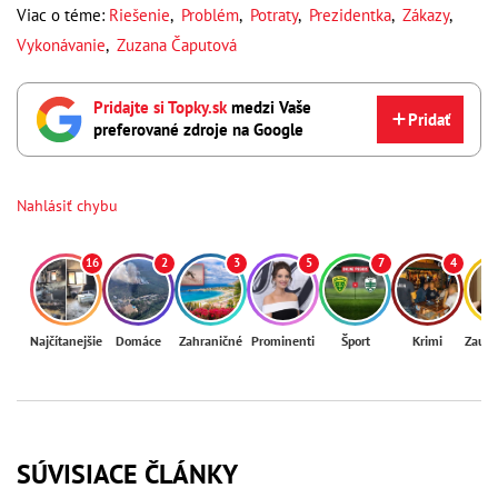
Viac o téme:
Riešenie
,
Problém
,
Potraty
,
Prezidentka
,
Zákazy
,
Vykonávanie
,
Zuzana Čaputová
Pridajte si Topky.sk
medzi Vaše
Pridať
preferované zdroje na Google
Nahlásiť chybu
16
2
3
5
7
4
Najčítanejšie
Domáce
Zahraničné
Prominenti
Šport
Krimi
Zaují
SÚVISIACE ČLÁNKY