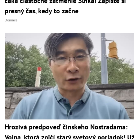
čaká čiastočné zatmenie Slnka! Zapíšte si
presný čas, kedy to začne
Domáce
Hrozivá predpoveď čínskeho Nostradama:
Vojna, ktorá zničí starý svetový poriadok! Už