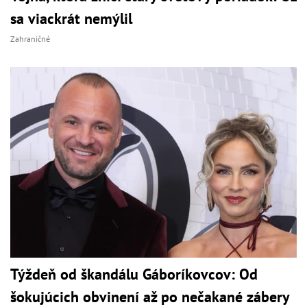
sa viackrát nemýlil
Zahraničné
Týždeň od škandálu Gáboríkovcov: Od
šokujúcich obvinení až po nečakané zábery