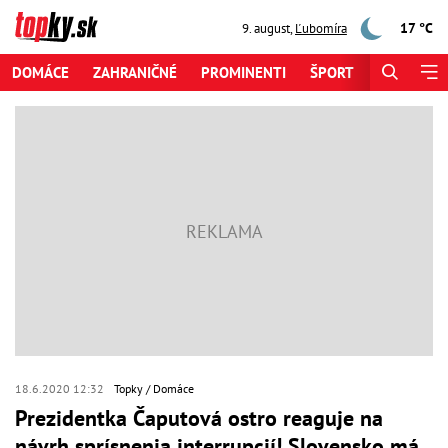
17 °C
9. august
,
Ľubomíra
DOMÁCE
ZAHRANIČNÉ
PROMINENTI
ŠPORT
ZAUJÍMAV
18.6.2020 12:32
Topky
Domáce
Prezidentka Čaputová ostro reaguje na
návrh sprísnenia interrupcií! Slovensko má