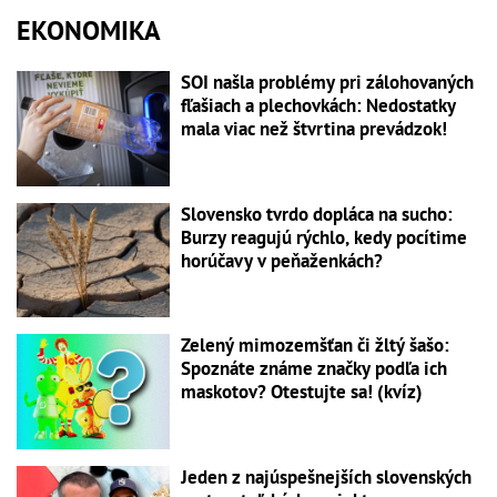
EKONOMIKA
SOI našla problémy pri zálohovaných
fľašiach a plechovkách: Nedostatky
mala viac než štvrtina prevádzok!
Slovensko tvrdo dopláca na sucho:
Burzy reagujú rýchlo, kedy pocítime
horúčavy v peňaženkách?
Zelený mimozemšťan či žltý šašo:
Spoznáte známe značky podľa ich
maskotov? Otestujte sa! (kvíz)
Jeden z najúspešnejších slovenských