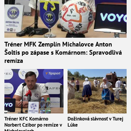
Tréner MFK Zemplín Michalovce Anton
Šoltis po zápase s Komárnom: Spravodlivá
remíza
Tréner KFC Komárno
Dožinková slávnosť v Turej
Norbert Czibor po remíze v
Lúke
Michalovciach