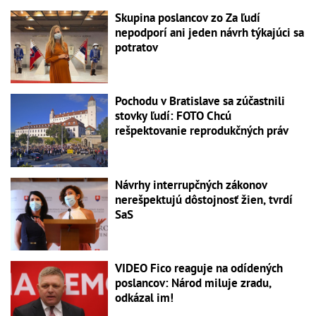
Skupina poslancov zo Za ľudí
nepodporí ani jeden návrh týkajúci sa
potratov
Pochodu v Bratislave sa zúčastnili
stovky ľudí: FOTO Chcú
rešpektovanie reprodukčných práv
Návrhy interrupčných zákonov
nerešpektujú dôstojnosť žien, tvrdí
SaS
VIDEO Fico reaguje na odídených
poslancov: Národ miluje zradu,
odkázal im!