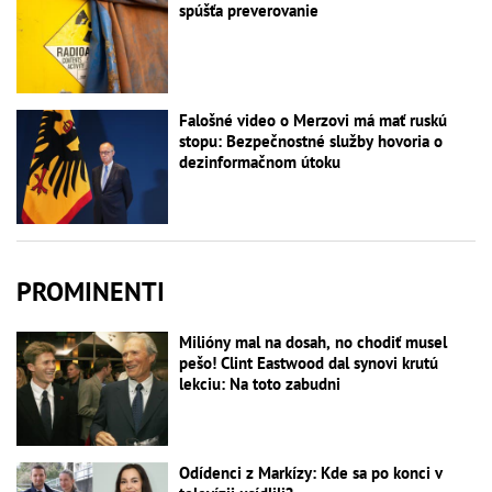
spúšťa preverovanie
Falošné video o Merzovi má mať ruskú
stopu: Bezpečnostné služby hovoria o
dezinformačnom útoku
PROMINENTI
Milióny mal na dosah, no chodiť musel
pešo! Clint Eastwood dal synovi krutú
lekciu: Na toto zabudni
Odídenci z Markízy: Kde sa po konci v