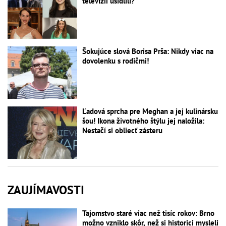
televízii usídlili?
Šokujúce slová Borisa Prša: Nikdy viac na
dovolenku s rodičmi!
Ľadová sprcha pre Meghan a jej kulinársku
šou! Ikona životného štýlu jej naložila:
Nestačí si obliecť zásteru
ZAUJÍMAVOSTI
Tajomstvo staré viac než tisíc rokov: Brno
možno vzniklo skôr, než si historici mysleli