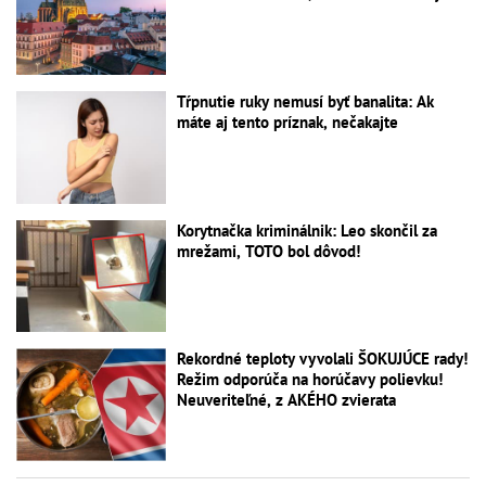
Tŕpnutie ruky nemusí byť banalita: Ak
máte aj tento príznak, nečakajte
Korytnačka kriminálnik: Leo skončil za
mrežami, TOTO bol dôvod!
Rekordné teploty vyvolali ŠOKUJÚCE rady!
Režim odporúča na horúčavy polievku!
Neuveriteľné, z AKÉHO zvierata