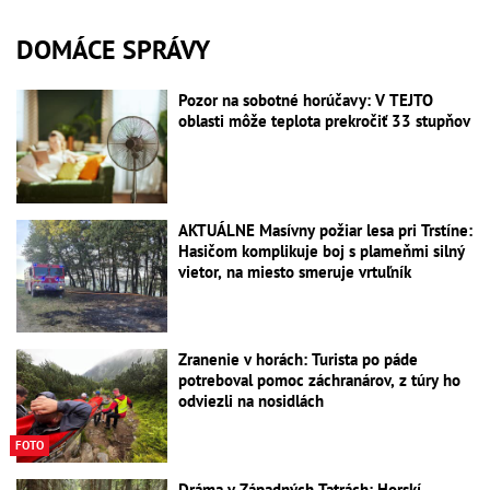
DOMÁCE SPRÁVY
Pozor na sobotné horúčavy: V TEJTO
oblasti môže teplota prekročiť 33 stupňov
AKTUÁLNE Masívny požiar lesa pri Trstíne:
Hasičom komplikuje boj s plameňmi silný
vietor, na miesto smeruje vrtuľník
Zranenie v horách: Turista po páde
potreboval pomoc záchranárov, z túry ho
odviezli na nosidlách
FOTO
Dráma v Západných Tatrách: Horskí