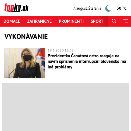
30 °C
7. august
,
Štefánia
DOMÁCE
ZAHRANIČNÉ
PROMINENTI
ŠPORT
ZAUJÍMAV
VYKONÁVANIE
18.6.2020 12:32
Prezidentka Čaputová ostro reaguje na
návrh sprísnenia interrupcií! Slovensko má
iné problémy