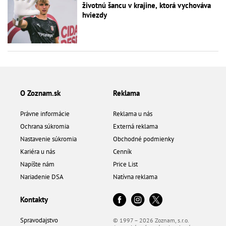
životnú šancu v krajine, ktorá vychováva
hviezdy
O Zoznam.sk
Reklama
Právne informácie
Reklama u nás
Ochrana súkromia
Externá reklama
Nastavenie súkromia
Obchodné podmienky
Kariéra u nás
Cenník
Napíšte nám
Price List
Nariadenie DSA
Natívna reklama
Kontakty
Spravodajstvo
© 1997 – 2026 Zoznam, s.r.o.