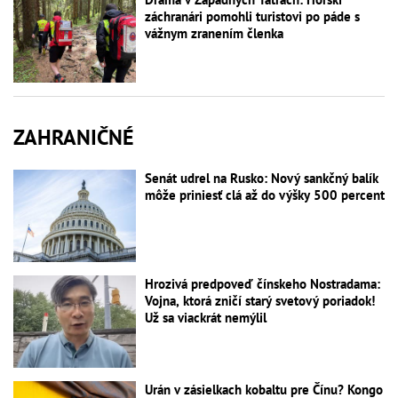
záchranári pomohli turistovi po páde s
vážnym zranením členka
ZAHRANIČNÉ
Senát udrel na Rusko: Nový sankčný balík
môže priniesť clá až do výšky 500 percent
Hrozivá predpoveď čínskeho Nostradama:
Vojna, ktorá zničí starý svetový poriadok!
Už sa viackrát nemýlil
Urán v zásielkach kobaltu pre Čínu? Kongo