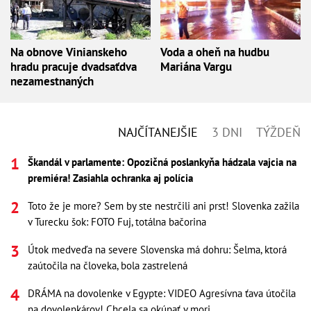
Na obnove Vinianskeho
Voda a oheň na hudbu
hradu pracuje dvadsaťdva
Mariána Vargu
nezamestnaných
NAJČÍTANEJŠIE
3 DNI
TÝŽDEŇ
Škandál v parlamente: Opozičná poslankyňa hádzala vajcia na
premiéra! Zasiahla ochranka aj polícia
Toto že je more? Sem by ste nestrčili ani prst! Slovenka zažila
v Turecku šok: FOTO Fuj, totálna bačorina
Útok medveďa na severe Slovenska má dohru: Šelma, ktorá
zaútočila na človeka, bola zastrelená
DRÁMA na dovolenke v Egypte: VIDEO Agresívna ťava útočila
na dovolenkárov! Chcela sa okúpať v mori