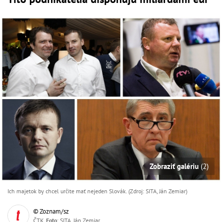
Zobraziť galériu
(2)
Ich majetok by chcel určite mať nejeden Slovák. (Zdroj: SITA, Ján Zemiar)
© Zoznam/sz
ČTK,
Foto
: SITA, Ján Zemiar