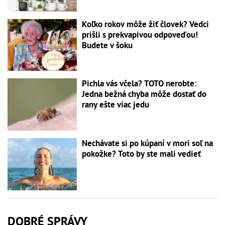
Koľko rokov môže žiť človek? Vedci
prišli s prekvapivou odpoveďou!
Budete v šoku
Pichla vás včela? TOTO nerobte:
Jedna bežná chyba môže dostať do
rany ešte viac jedu
Nechávate si po kúpaní v mori soľ na
pokožke? Toto by ste mali vedieť
DOBRÉ SPRÁVY