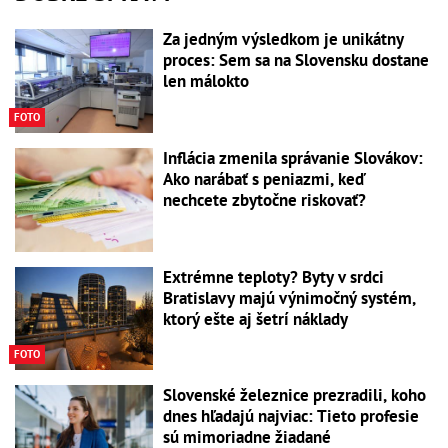
Za jedným výsledkom je unikátny
proces: Sem sa na Slovensku dostane
len málokto
FOTO
Inflácia zmenila správanie Slovákov:
Ako narábať s peniazmi, keď
nechcete zbytočne riskovať?
Extrémne teploty? Byty v srdci
Bratislavy majú výnimočný systém,
ktorý ešte aj šetrí náklady
FOTO
Slovenské železnice prezradili, koho
dnes hľadajú najviac: Tieto profesie
sú mimoriadne žiadané