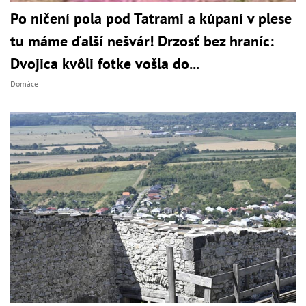
Po ničení pola pod Tatrami a kúpaní v plese
tu máme ďalší nešvár! Drzosť bez hraníc:
Dvojica kvôli fotke vošla do...
Domáce