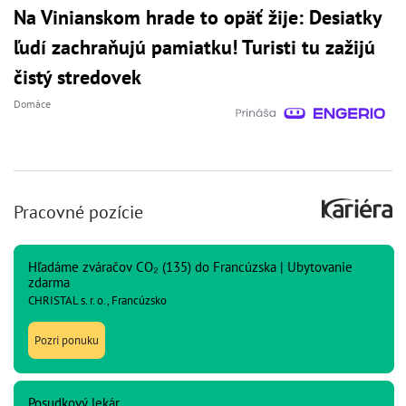
Na Vinianskom hrade to opäť žije: Desiatky
ľudí zachraňujú pamiatku! Turisti tu zažijú
čistý stredovek
Domáce
Pracovné pozície
Hľadáme zváračov CO₂ (135) do Francúzska | Ubytovanie
zdarma
CHRISTAL s. r. o., Francúzsko
Pozri ponuku
Posudkový lekár