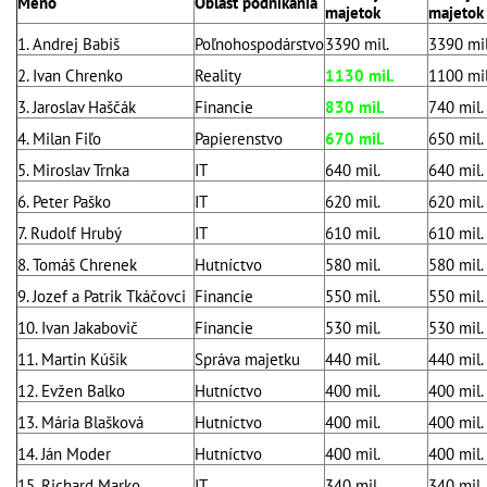
Meno
Oblasť podnikania
majetok
majetok
1. Andrej Babiš
Poľnohospodárstvo
3390
mil.
3390
mil
2. Ivan Chrenko
Reality
1130
mil.
1100 mil
3. Jaroslav Haščák
Financie
830 mil.
740 mil.
4. Milan Fiľo
Papierenstvo
670 mil.
650 mil.
5. Miroslav Trnka
IT
640 mil.
640 mil.
6. Peter Paško
IT
620 mil.
620 mil.
7. Rudolf Hrubý
IT
610 mil.
610 mil.
8. Tomáš Chrenek
Hutníctvo
580 mil.
580 mil.
9. Jozef a Patrik Tkáčovci
Financie
550 mil.
550 mil.
10. Ivan Jakabovič
Financie
530 mil.
530 mil.
11. Martin Kúšik
Správa majetku
440 mil.
440 mil.
12. Evžen Balko
Hutníctvo
400 mil.
400 mil.
13. Mária Blašková
Hutníctvo
400 mil.
400 mil.
14. Ján Moder
Hutníctvo
400 mil.
400 mil.
15. Richard Marko
IT
340 mil.
340 mil.