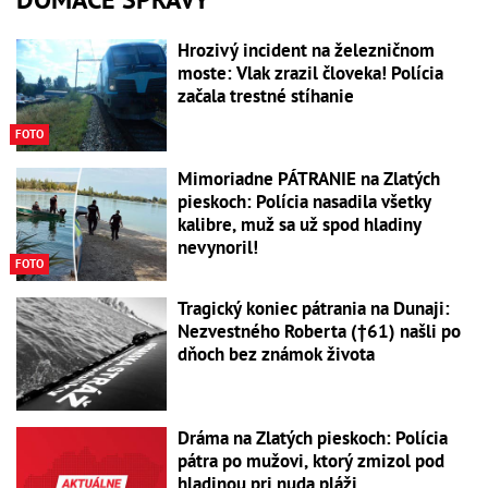
Hrozivý incident na železničnom
moste: Vlak zrazil človeka! Polícia
začala trestné stíhanie
FOTO
Mimoriadne PÁTRANIE na Zlatých
pieskoch: Polícia nasadila všetky
kalibre, muž sa už spod hladiny
nevynoril!
FOTO
Tragický koniec pátrania na Dunaji:
Nezvestného Roberta (†61) našli po
dňoch bez známok života
Dráma na Zlatých pieskoch: Polícia
pátra po mužovi, ktorý zmizol pod
hladinou pri nuda pláži