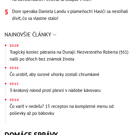
Dom speváka Daniela Landu v plameňoch! Hasiči sa nestíhali
diviť, čo sa vlastne stalo!
NAJNOVŠIE ČLÁNKY
10:28
Tragický koniec pátrania na Dunaji: Nezvestného Roberta (†61)
našli po dňoch bez známok života
10:16
Čo urobiť, aby surové uhorky zostali chrumkavé
10:15
3-krokový návod proti plesni v nádobe kávovaru
10:14
Čo variť v nedeľu? 15 receptov na kompletné menu od
polievky až po bábovku
DOMÁCE SPRÁVY