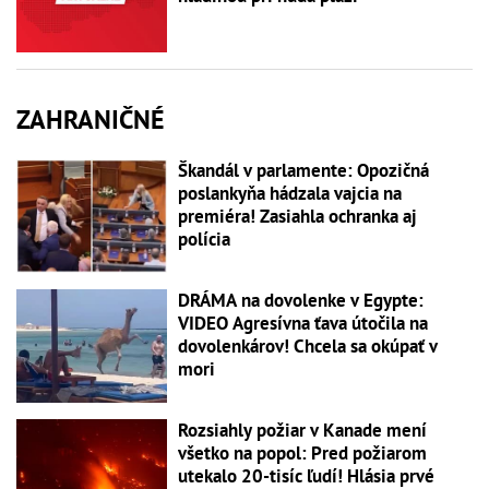
ZAHRANIČNÉ
Škandál v parlamente: Opozičná
poslankyňa hádzala vajcia na
premiéra! Zasiahla ochranka aj
polícia
DRÁMA na dovolenke v Egypte:
VIDEO Agresívna ťava útočila na
dovolenkárov! Chcela sa okúpať v
mori
Rozsiahly požiar v Kanade mení
všetko na popol: Pred požiarom
utekalo 20-tisíc ľudí! Hlásia prvé