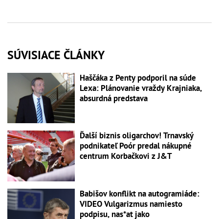
SÚVISIACE ČLÁNKY
Haščáka z Penty podporil na súde
Lexa: Plánovanie vraždy Krajniaka,
absurdná predstava
Ďalší biznis oligarchov! Trnavský
podnikateľ Poór predal nákupné
centrum Korbačkovi z J&T
Babišov konflikt na autogramiáde:
VIDEO Vulgarizmus namiesto
podpisu, nas*at jako