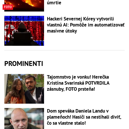
úmrtie
FOTO
Hackeri Severnej Kórey vytvorili
vlastnú AI: Pomôže im automatizovať
masívne útoky
PROMINENTI
Tajomnstvo je vonku! Herečka
Kristína Svarinská POTVRDILA
zásnuby, FOTO prsteňa!
Dom speváka Daniela Landu v
plameňoch! Hasiči sa nestíhali diviť,
čo sa vlastne stalo!