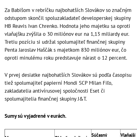
Za Babišom v rebríčku najbohatších Slovákov so značným
odstupom skončil spoluzakladateľ developerskej skupiny
HB Reavis Ivan Chrenko. Hodnota jeho majetku sa oproti
vlaňajšku zvýšila o 30 miliónov eur na 1,13 miliardy eur.
Tretiu pozíciu si udržal spolumajiteľ finančnej skupiny
Penta Jaroslav Haščák s majetkom 830 miliónov eur, čo
oproti minulému roku predstavuje nárast o 12 percent.
V prvej desiatke najbohatších Slovákov sú podľa časopisu
tiež spolumajiteľ papierní Mondi SCP Milan Fiľo,
zakladatelia antivírusovej spoločnosti Eset či
spolumajitelia finančnej skupiny J&T.
Sumy sú vyjadrené v eurách.
Súčasný
Vlaňajší