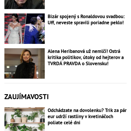
Bizár spojený s Ronaldovou svadbou:
Uff, neveste spravili poriadne peklo!
Alena Heribanová už nemlčí! Ostrá
kritika politikov, útoky od hejterov a
TVRDÁ PRAVDA o Slovensku!
ZAUJÍMAVOSTI
Odchádzate na dovolenku? Trik za pár
eur udrží rastliny v kvetináčoch
poliate celé dni