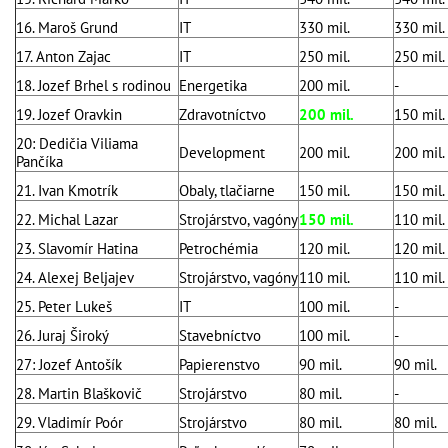
16. Maroš Grund
IT
330 mil.
330 mil.
17. Anton Zajac
IT
250 mil.
250 mil.
18. Jozef Brhel s rodinou
Energetika
200 mil.
-
19. Jozef Oravkin
Zdravotníctvo
200 mil.
150 mil.
20: Dedičia Viliama
Development
200 mil.
200 mil.
Pančíka
21. Ivan Kmotrík
Obaly, tlačiarne
150 mil.
150 mil.
22. Michal Lazar
Strojárstvo, vagóny
150 mil.
110 mil.
23. Slavomír Hatina
Petrochémia
120 mil.
120 mil.
24. Alexej Beljajev
Strojárstvo, vagóny
110 mil.
110 mil.
25. Peter Lukeš
IT
100 mil.
-
26. Juraj Široký
Stavebníctvo
100 mil.
-
27: Jozef Antošík
Papierenstvo
90 mil.
90 mil.
28. Martin Blaškovič
Strojárstvo
80 mil.
-
29. Vladimír Poór
Strojárstvo
80 mil.
80 mil.