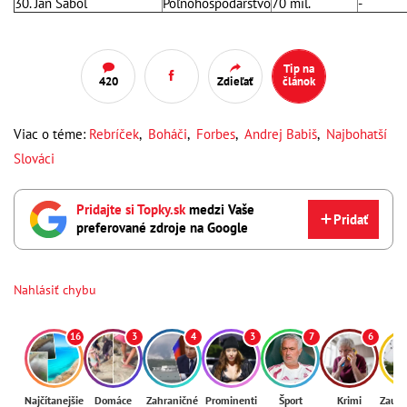
30. Ján Sabol
Poľnohospodárstvo
70 mil.
-
Tip na
420
Zdieľať
článok
Viac o téme:
Rebríček
,
Boháči
,
Forbes
,
Andrej Babiš
,
Najbohatší
Slováci
Pridajte si Topky.sk
medzi Vaše
Pridať
preferované zdroje na Google
Nahlásiť chybu
16
3
4
3
7
6
Najčítanejšie
Domáce
Zahraničné
Prominenti
Šport
Krimi
Zaují