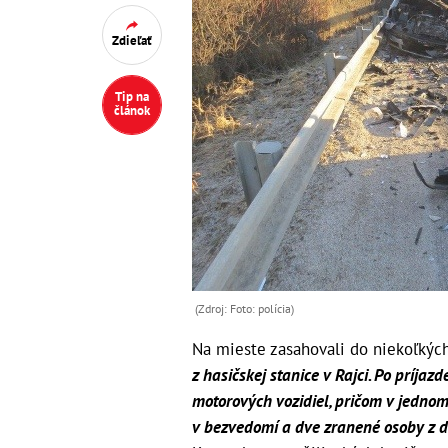
Zdieľať
Tip na
článok
(Zdroj: Foto: polícia)
Na mieste zasahovali do niekoľkých
z hasičskej stanice v Rajci. Po príjaz
motorových vozidiel, pričom v jedno
v bezvedomí a dve zranené osoby z d