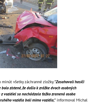
 minút všetky záchranné zložky.
"Zasahovali hasiči
de bolo zistené, že došlo k zrážke dvoch osobných
m z vozidiel sa nachádzala ťažko zranená osoba
ruhého vozidla boli mimo vozidla,"
informoval Michal