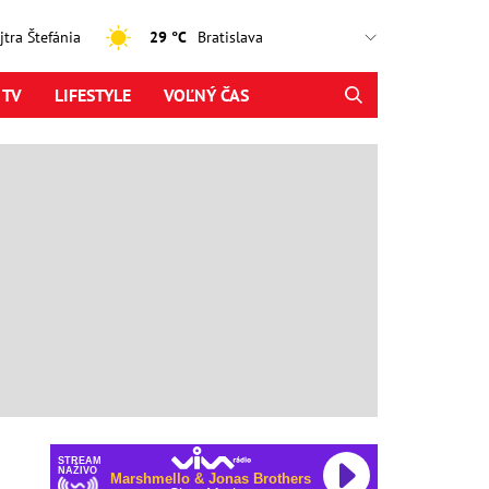
ajtra Štefánia
29 °C
 TV
LIFESTYLE
VOĽNÝ ČAS
STREAM
NAŽIVO
Marshmello & Jonas Brothers