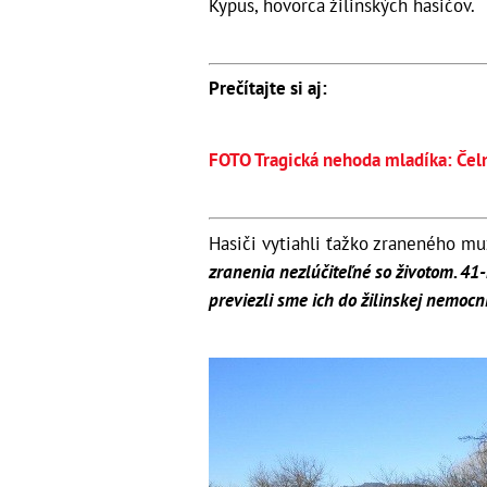
Kypus, hovorca žilinských hasičov.
Prečítajte si aj:
FOTO Tragická nehoda mladíka: Čeln
Hasiči vytiahli ťažko zraneného muž
zranenia nezlúčiteľné so životom. 41
previezli sme ich do žilinskej nemocni