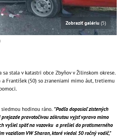
Zobraziť galériu
(5)
)
sa stala v katastri obce Zbyňov v Žilinskom okrese.
1) a František (50) so zraneniami mimo áut, tretiemu
 pomoci.
ed siedmou hodinou ráno.
"Podľa doposiaľ zistených
ri prejazde pravotočivou zákrutou vyjsť vpravo mimo
ch vyšiel späť na vozovku a prešiel do protismerného
cim vozidlom VW Sharan, ktoré viedol 50 ročný vodič,"