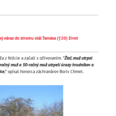
ý náraz do stromu stál Tamása (†20) život
a z felície a začali s oživovaním.
"Žiaľ, muž utrpel
-ročný muž a 50-ročný muž utrpeli úrazy hrudníkov a
ce,"
opísal hovorca záchranárov Boris Chmel.