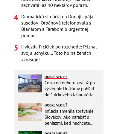
zachvátili až 40 hektárov porastu
Dramatická situácia na Dunaji spája
susedov: Orbánová telefonovala s
Blanárom a Tarabom o urgentnej
pomoci
Hviezda Prcičiek po rozchode: Priznal
svoju úchylku... Toto ho na ženách
vzrušuje!
DOBRE VEDIEŤ
Cesta od odberu krvi až po
výsledok: Unikátny pohľad
do špičkového laboratória na
Slovensku
DOBRE VEDIEŤ
Inflácia zmenila správanie
Slovákov: Ako narábať s
peniazmi, keď nechcete
zbytočne riskovať?
DOBRE VEDIEŤ