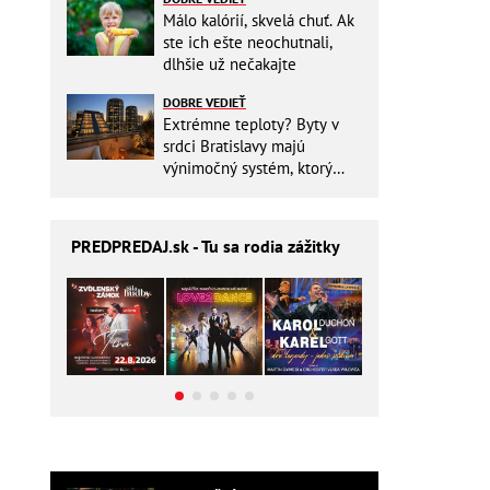
Málo kalórií, skvelá chuť. Ak
ste ich ešte neochutnali,
dlhšie už nečakajte
DOBRE VEDIEŤ
Extrémne teploty? Byty v
srdci Bratislavy majú
výnimočný systém, ktorý
ešte aj šetrí náklady
PREDPREDAJ
.sk - Tu sa rodia zážitky