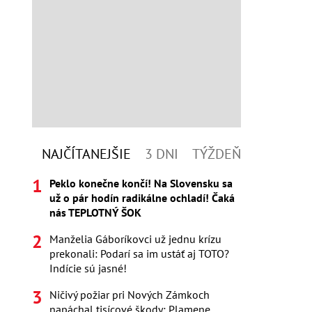
NAJČÍTANEJŠIE
3 DNI
TÝŽDEŇ
Peklo konečne končí! Na Slovensku sa
už o pár hodín radikálne ochladí! Čaká
nás TEPLOTNÝ ŠOK
Manželia Gáboríkovci už jednu krízu
prekonali: Podarí sa im ustáť aj TOTO?
Indície sú jasné!
Ničivý požiar pri Nových Zámkoch
napáchal tisícové škody: Plamene