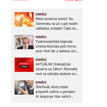
DOMÁCE
Peklo konečne končí! Na
Slovensku sa už o pár hodín
radikálne ochladí! Čaká nás
TEPLOTNÝ ŠOK
DOMÁCE
Vyšetrovateľská legenda
zniesla Korčoka pod čiernu
zem: Veď ide o daňový únik
za DESAŤTISÍCE a trestá sa
DOMÁCE
basou!
AKTUÁLNE Dramatická
situácia na Záhorí: Polonahý
muž sa vyhráža skokom zo
stožiara, vlaky cez stanicu
DOMÁCE
nepremávajú
Telefonát, ktorý môže
pripraviť rodinu o peniaze:
AI skopíruje hlas vašich
blízkych, odborníci radia
jednoduchý trik