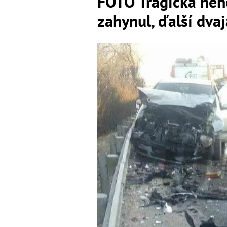
FOTO Tragická neho
zahynul, ďalší dvaja