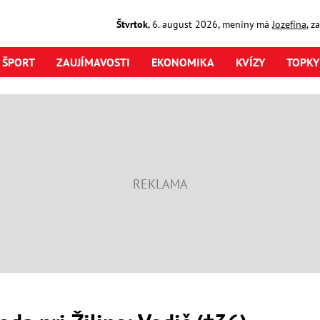
Štvrtok
,
6. august
2026
,
meniny má
Jozefína
, z
ŠPORT
ZAUJÍMAVOSTI
EKONOMIKA
KVÍZY
TOPKY