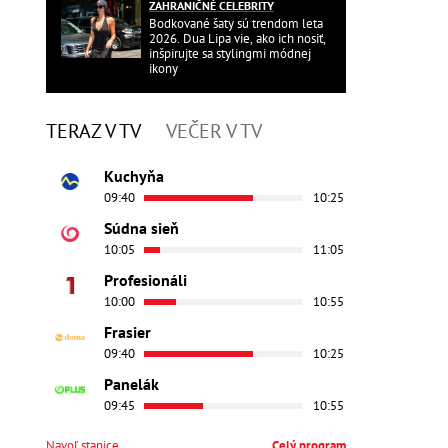
ZAHRANIČNÉ CELEBRITY
Bodkované šaty sú trendom leta
2026. Dua Lipa vie, ako ich nosiť,
inšpirujte sa stylingmi módnej
ikony
TERAZ V TV
VEČER V TV
Kuchyňa
09:40
10:25
Súdna sieň
10:05
11:05
Profesionáli
10:00
10:55
Frasier
09:40
10:25
Panelák
09:45
10:55
Navoľ stanice
Celý program