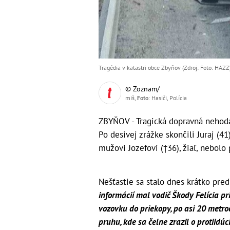
Tragédia v katastri obce Zbyňov (Zdroj: Foto: HAZZ
© Zoznam/
miš,
Foto
: Hasiči, Polícia
ZBYŇOV - Tragická dopravná nehoda 
Po desivej zrážke skončili Juraj (4
mužovi Jozefovi (†36), žiaľ, nebolo
Nešťastie sa stalo dnes krátko pr
informácií mal vodič Škody Felícia p
vozovku do priekopy, po asi 20 metro
pruhu, kde sa čelne zrazil o protiidú