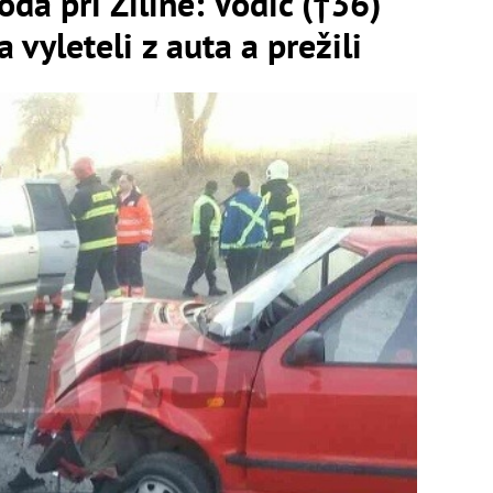
da pri Žiline: Vodič (†36)
 vyleteli z auta a prežili