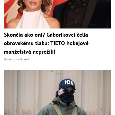
Skončia ako oni? Gáboríkovci čelia
obrovskému tlaku: TIETO hokejové
manželstvá neprežili!
Domáci prominenti