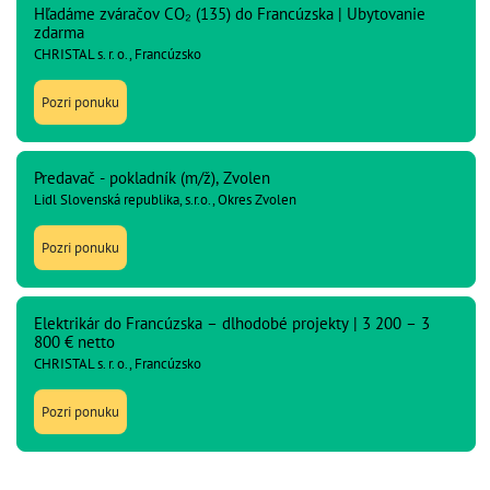
Hľadáme zváračov CO₂ (135) do Francúzska | Ubytovanie
zdarma
CHRISTAL s. r. o., Francúzsko
Pozri ponuku
Predavač - pokladník (m/ž), Zvolen
Lidl Slovenská republika, s.r.o., Okres Zvolen
Pozri ponuku
Elektrikár do Francúzska – dlhodobé projekty | 3 200 – 3
800 € netto
CHRISTAL s. r. o., Francúzsko
Pozri ponuku