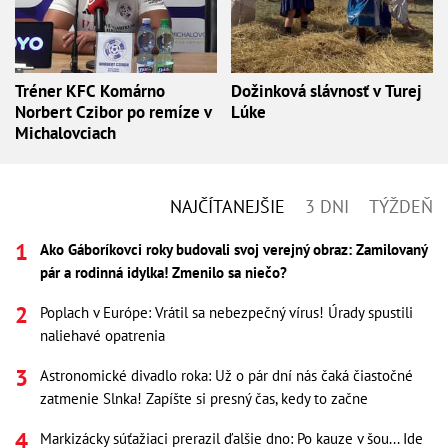
Tréner KFC Komárno
Dožinková slávnosť v Turej
Norbert Czibor po remíze v
Lúke
Michalovciach
NAJČÍTANEJŠIE
3 DNI
TÝŽDEŇ
Ako Gáboríkovci roky budovali svoj verejný obraz: Zamilovaný
pár a rodinná idylka! Zmenilo sa niečo?
Poplach v Európe: Vrátil sa nebezpečný vírus! Úrady spustili
naliehavé opatrenia
Astronomické divadlo roka: Už o pár dní nás čaká čiastočné
zatmenie Slnka! Zapíšte si presný čas, kedy to začne
Markizácky súťažiaci prerazil ďalšie dno: Po kauze v šou... Ide