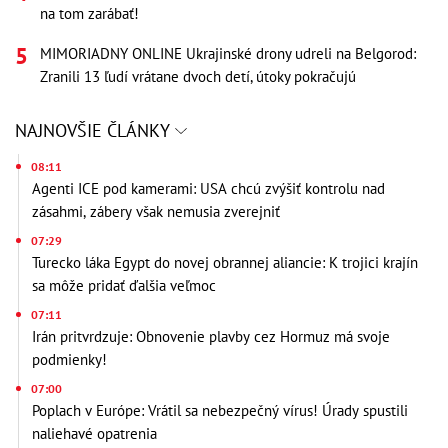
na tom zarábať!
MIMORIADNY ONLINE Ukrajinské drony udreli na Belgorod:
Zranili 13 ľudí vrátane dvoch detí, útoky pokračujú
NAJNOVŠIE ČLÁNKY
08:11
Agenti ICE pod kamerami: USA chcú zvýšiť kontrolu nad
zásahmi, zábery však nemusia zverejniť
07:29
Turecko láka Egypt do novej obrannej aliancie: K trojici krajín
sa môže pridať ďalšia veľmoc
07:11
Irán pritvrdzuje: Obnovenie plavby cez Hormuz má svoje
podmienky!
07:00
Poplach v Európe: Vrátil sa nebezpečný vírus! Úrady spustili
naliehavé opatrenia