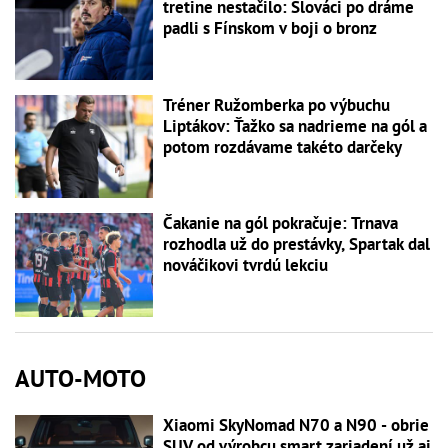
tretine nestačilo: Slováci po dráme
padli s Fínskom v boji o bronz
Tréner Ružomberka po výbuchu
Liptákov: Ťažko sa nadrieme na gól a
potom rozdávame takéto darčeky
Čakanie na gól pokračuje: Trnava
rozhodla už do prestávky, Spartak dal
nováčikovi tvrdú lekciu
AUTO-MOTO
Xiaomi SkyNomad N70 a N90 - obrie
SUV od výrobcu smart zariadení už aj