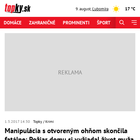
17 °C
9. august
,
Ľubomíra
DOMÁCE
ZAHRANIČNÉ
PROMINENTI
ŠPORT
ZAUJÍMAV
1.3.2017 14:30
Topky
Krimi
Manipulácia s otvoreným ohňom skončila
fatálne: Požiar domu si vyžiadal život muža