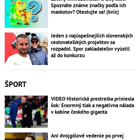
Spoznáte známe značky podľa ich
maskotov? Otestujte sa! (kvíz)
Jeden z najúspešnejších slovenských
cestovateľských projektov sa
rozpadol. Spor zakladateľov vyústil
až do konkurzu
ŠPORT
VIDEO Historická prestrelka priniesla
šok: Enormný tlak a negatívna nálada
v kabíne českého giganta
Ani dvojgólové vedenie po prvej