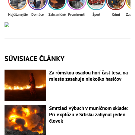
Najčítanejšie
Domáce
Zahraničné
Prominenti
Šport
Krimi
Zaují
SÚVISIACE ČLÁNKY
Za rómskou osadou horí časť lesa, na
mieste zasahuje niekoľko hasičov
Smrtiaci výbuch v muničnom sklade:
Pri explózii v Srbsku zahynul jeden
človek