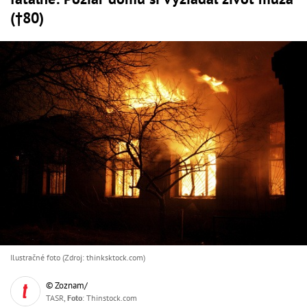
(†80)
Ilustračné foto (Zdroj: thinksktock.com)
© Zoznam/
TASR,
Foto
: Thinstock.com