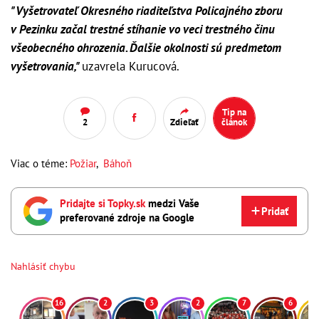
"Vyšetrovateľ Okresného riaditeľstva Policajného zboru
v Pezinku začal trestné stíhanie vo veci trestného činu
všeobecného ohrozenia. Ďalšie okolnosti sú predmetom
vyšetrovania,"
uzavrela Kurucová.
Tip na
2
Zdieľať
článok
Viac o téme:
Požiar
,
Báhoň
Pridajte si Topky.sk
medzi Vaše
Pridať
preferované zdroje na Google
Nahlásiť chybu
16
2
3
2
7
6