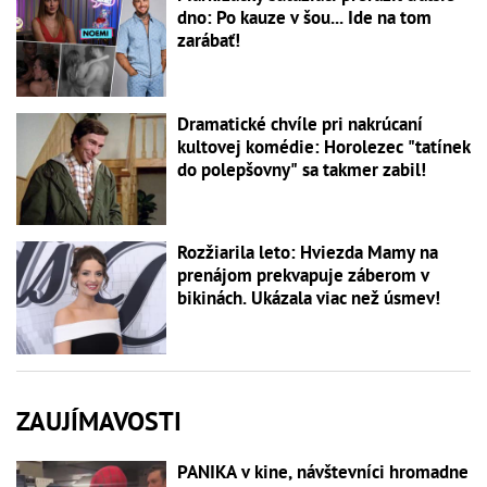
dno: Po kauze v šou... Ide na tom
zarábať!
Dramatické chvíle pri nakrúcaní
kultovej komédie: Horolezec "tatínek
do polepšovny" sa takmer zabil!
Rozžiarila leto: Hviezda Mamy na
prenájom prekvapuje záberom v
bikinách. Ukázala viac než úsmev!
ZAUJÍMAVOSTI
PANIKA v kine, návštevníci hromadne