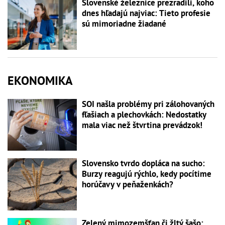
Slovenské železnice prezradili, koho
dnes hľadajú najviac: Tieto profesie
sú mimoriadne žiadané
EKONOMIKA
SOI našla problémy pri zálohovaných
fľašiach a plechovkách: Nedostatky
mala viac než štvrtina prevádzok!
Slovensko tvrdo dopláca na sucho:
Burzy reagujú rýchlo, kedy pocítime
horúčavy v peňaženkách?
Zelený mimozemšťan či žltý šašo: