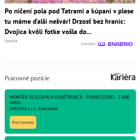
Po ničení pola pod Tatrami a kúpaní v plese
tu máme ďalší nešvár! Drzosť bez hraníc:
Dvojica kvôli fotke vošla do...
Domáce
Pracovné pozície
MONTÉR OCEĽOVÝCH KONŠTRUKCIÍ - FRANCÚZSKO - 3 600
netto
CHRISTAL s. r. o., Francúzsko
Pozri ponuku