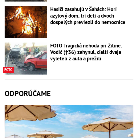
Hasiči zasahujú v Šahách: Horí
azylový dom, tri deti a dvoch
dospelých previezli do nemocnice
FOTO Tragická nehoda pri Žiline:
Vodič (†36) zahynul, ďalší dvaja
vyleteli z auta a prežili
FOTO
ODPORÚČAME