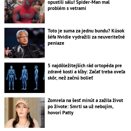
opustili sálu! Spider-Man mal
problém s vetrami
Toto je suma za jednu bundu? Kúsok
šéfa Nvidie vydražili za neuveriteľné
peniaze
5 najdôležitejších rád ortopéda pre
zdravé kosti a kĺby: Začať treba oveľa
skôr, než začnú bolieť
Zomrela na šesť minút a zažila život
po živote: Smrti sa už nebojím,
hovorí Patty