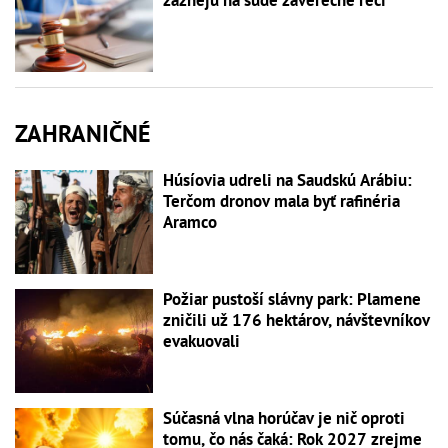
ZAHRANIČNÉ
Húsíovia udreli na Saudskú Arábiu:
Terčom dronov mala byť rafinéria
Aramco
Požiar pustoší slávny park: Plamene
zničili už 176 hektárov, návštevníkov
evakuovali
Súčasná vlna horúčav je nič oproti
tomu, čo nás čaká: Rok 2027 zrejme