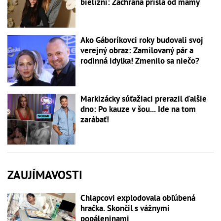
bielizni: Záchrana prišla od mamy
Ako Gáboríkovci roky budovali svoj
verejný obraz: Zamilovaný pár a
rodinná idylka! Zmenilo sa niečo?
Markizácky súťažiaci prerazil ďalšie
dno: Po kauze v šou... Ide na tom
zarábať!
ZAUJÍMAVOSTI
Chlapcovi explodovala obľúbená
hračka. Skončil s vážnymi
popáleninami