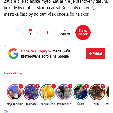
Zátišie či Račianske mýto. Zatiaľ nie je stanovený dátum,
odkedy by mal okrskár na areál Kuchajdy dozerať,
mestská časť by ho tam však chcela čo najskôr.
Tip na
3
Zdieľať
článok
Pridajte si Topky.sk
medzi Vaše
Pridať
preferované zdroje na Google
Nahlásiť chybu
16
2
4
2
7
3
Najčítanejšie
Domáce
Zahraničné
Prominenti
Šport
Krimi
Zaují