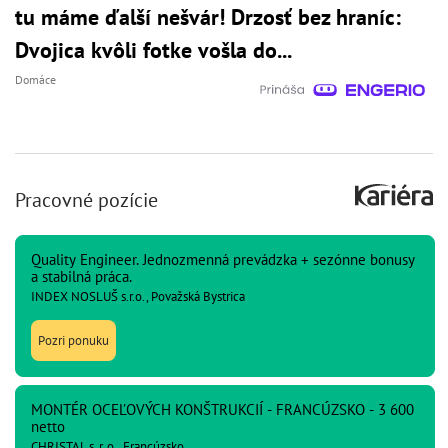
tu máme ďalší nešvár! Drzosť bez hraníc:
Dvojica kvôli fotke vošla do...
Domáce
Pracovné pozície
Quality Engineer. Jednozmenná prevádzka + sezónne bonusy
a stabilná práca.
INDEX NOSLUŠ s.r.o., Považská Bystrica
Pozri ponuku
MONTÉR OCEĽOVÝCH KONŠTRUKCIÍ - FRANCÚZSKO - 3 600
netto
CHRISTAL s. r. o., Francúzsko