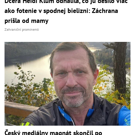
Dcéra Heidi Klum odhalila, čo ju desilo viac
ako fotenie v spodnej bielizni: Záchrana
prišla od mamy
Zahraniční prominenti
Český mediálny magnát skončil po