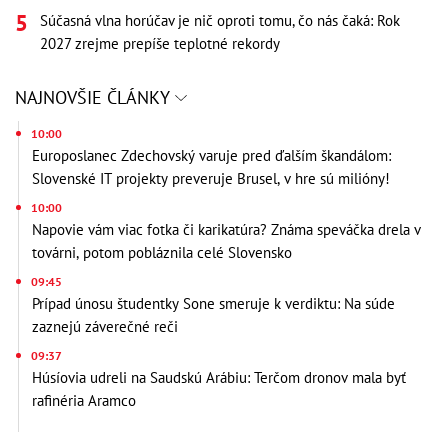
Súčasná vlna horúčav je nič oproti tomu, čo nás čaká: Rok
2027 zrejme prepíše teplotné rekordy
NAJNOVŠIE ČLÁNKY
10:00
Europoslanec Zdechovský varuje pred ďalším škandálom:
Slovenské IT projekty preveruje Brusel, v hre sú milióny!
10:00
Napovie vám viac fotka či karikatúra? Známa speváčka drela v
továrni, potom pobláznila celé Slovensko
09:45
Prípad únosu študentky Sone smeruje k verdiktu: Na súde
zaznejú záverečné reči
09:37
Húsíovia udreli na Saudskú Arábiu: Terčom dronov mala byť
rafinéria Aramco