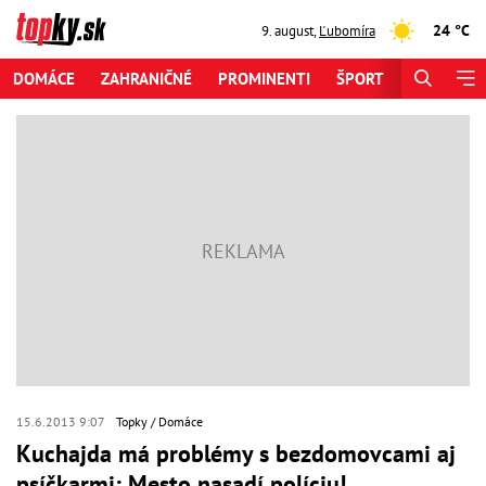
24 °C
9. august
,
Ľubomíra
DOMÁCE
ZAHRANIČNÉ
PROMINENTI
ŠPORT
ZAUJÍMAV
15.6.2013 9:07
Topky
Domáce
Kuchajda má problémy s bezdomovcami aj
psíčkarmi: Mesto nasadí políciu!