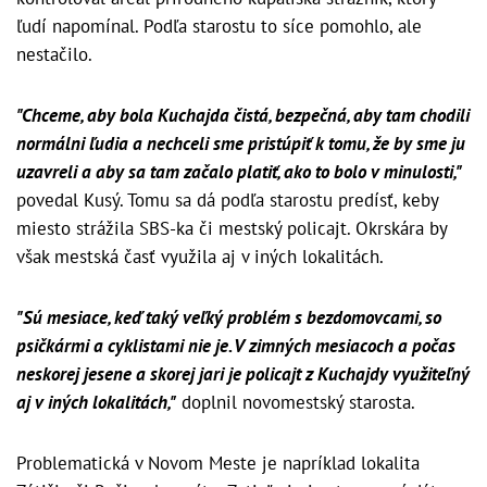
ľudí napomínal. Podľa starostu to síce pomohlo, ale
nestačilo.
"Chceme, aby bola Kuchajda čistá, bezpečná, aby tam chodili
normálni ľudia a nechceli sme pristúpiť k tomu, že by sme ju
uzavreli a aby sa tam začalo platiť, ako to bolo v minulosti,"
povedal Kusý. Tomu sa dá podľa starostu predísť, keby
miesto strážila SBS-ka či mestský policajt. Okrskára by
však mestská časť využila aj v iných lokalitách.
"Sú mesiace, keď taký veľký problém s bezdomovcami, so
psičkármi a cyklistami nie je. V zimných mesiacoch a počas
neskorej jesene a skorej jari je policajt z Kuchajdy využiteľný
aj v iných lokalitách,"
doplnil novomestský starosta.
Problematická v Novom Meste je napríklad lokalita