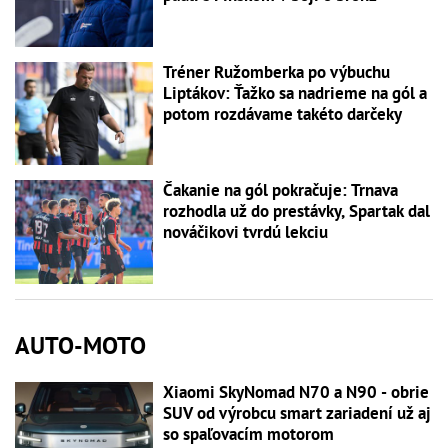
Tréner Ružomberka po výbuchu
Liptákov: Ťažko sa nadrieme na gól a
potom rozdávame takéto darčeky
Čakanie na gól pokračuje: Trnava
rozhodla už do prestávky, Spartak dal
nováčikovi tvrdú lekciu
AUTO-MOTO
Xiaomi SkyNomad N70 a N90 - obrie
SUV od výrobcu smart zariadení už aj
so spaľovacím motorom