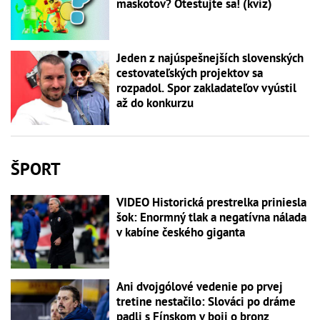
maskotov? Otestujte sa! (kvíz)
Jeden z najúspešnejších slovenských
cestovateľských projektov sa
rozpadol. Spor zakladateľov vyústil
až do konkurzu
ŠPORT
VIDEO Historická prestrelka priniesla
šok: Enormný tlak a negatívna nálada
v kabíne českého giganta
Ani dvojgólové vedenie po prvej
tretine nestačilo: Slováci po dráme
padli s Fínskom v boji o bronz