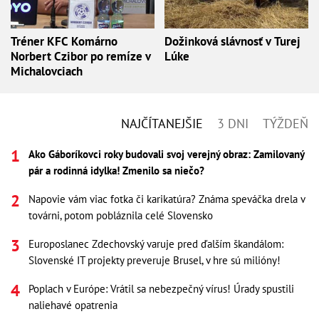
Tréner KFC Komárno
Dožinková slávnosť v Turej
Norbert Czibor po remíze v
Lúke
Michalovciach
NAJČÍTANEJŠIE
3 DNI
TÝŽDEŇ
Ako Gáboríkovci roky budovali svoj verejný obraz: Zamilovaný
pár a rodinná idylka! Zmenilo sa niečo?
Napovie vám viac fotka či karikatúra? Známa speváčka drela v
továrni, potom pobláznila celé Slovensko
Europoslanec Zdechovský varuje pred ďalším škandálom:
Slovenské IT projekty preveruje Brusel, v hre sú milióny!
Poplach v Európe: Vrátil sa nebezpečný vírus! Úrady spustili
naliehavé opatrenia