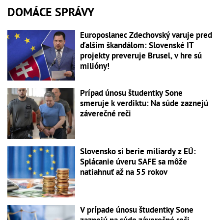
DOMÁCE SPRÁVY
Europoslanec Zdechovský varuje pred
ďalším škandálom: Slovenské IT
projekty preveruje Brusel, v hre sú
milióny!
Prípad únosu študentky Sone
smeruje k verdiktu: Na súde zaznejú
záverečné reči
Slovensko si berie miliardy z EÚ:
Splácanie úveru SAFE sa môže
natiahnuť až na 55 rokov
V prípade únosu študentky Sone
zaznejú na súde záverečné reči