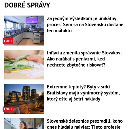
DOBRÉ SPRÁVY
Za jedným výsledkom je unikátny
proces: Sem sa na Slovensku dostane
len málokto
FOTO
Inflácia zmenila správanie Slovákov:
Ako narábať s peniazmi, keď
nechcete zbytočne riskovať?
Extrémne teploty? Byty v srdci
Bratislavy majú výnimočný systém,
ktorý ešte aj šetrí náklady
FOTO
Slovenské železnice prezradili, koho
dnes hľadajú najviac: Tieto profesie