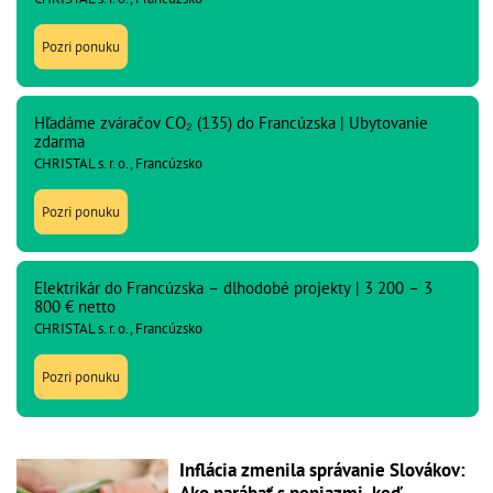
Pozri ponuku
Hľadáme zváračov CO₂ (135) do Francúzska | Ubytovanie
zdarma
CHRISTAL s. r. o., Francúzsko
Pozri ponuku
Elektrikár do Francúzska – dlhodobé projekty | 3 200 – 3
800 € netto
CHRISTAL s. r. o., Francúzsko
Pozri ponuku
Inflácia zmenila správanie Slovákov: