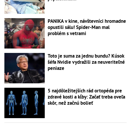
PANIKA v kine, návštevníci hromadne
opustili sálu! Spider-Man mal
problém s vetrami
Toto je suma za jednu bundu? Kúsok
šéfa Nvidie vydražili za neuveriteľné
peniaze
5 najdôležitejších rád ortopéda pre
zdravé kosti a kĺby: Začať treba oveľa
skôr, než začnú bolieť