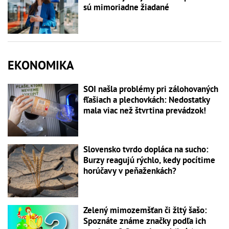
sú mimoriadne žiadané
EKONOMIKA
SOI našla problémy pri zálohovaných
fľašiach a plechovkách: Nedostatky
mala viac než štvrtina prevádzok!
Slovensko tvrdo dopláca na sucho:
Burzy reagujú rýchlo, kedy pocítime
horúčavy v peňaženkách?
Zelený mimozemšťan či žltý šašo:
Spoznáte známe značky podľa ich