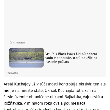
Vrtuľník Black Hawk UH-60 naberá
vodu v priehrade, ktorú použije na
hasenie požiaru
Reklama
Areál Kuchajdy už v súčasnosti kontroluje okrskár, ten ale
nie je na mieste stále. Okrsok Kuchajda totiž zahŕňa
širšie územie ohraničené ulicami Bajkalská, Vajnorská a
Rožňavská. V minulom roku dva a pol mesiaca
kontroloval areál prírodného kúpaliska strážnik, ktorý