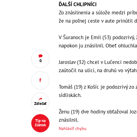
ĎALŠÍ CHLIPNÍCI
Zo znásilnenia a súlože medzi príbu
že na poľnej ceste v aute prinútil d
V Šuranoch je Emil (53) podozrivý, 
napokon ju znásilnil. Obeť ohluchl
0
Jaroslav (32) chcel v Lučenci nedob
zaútočil na ulici, na druhú vo výťah
Tomáš (19) z Košíc je podozrivý zo
sídliskách.
Zdieľať
Ženu (19) dve hodiny obťažoval Joz
znásilnil.
Tip na
článok
Nahlásiť chybu