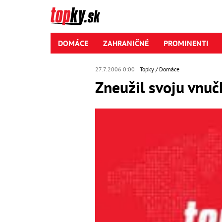
DOMÁCE
ZAHRANIČNÉ
PROMINENTI
27.7.2006 0:00
Topky
Domáce
Zneužil svoju vnuč