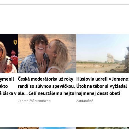
vymenil
Česká moderátorka už roky
Húsíovia udreli v Jemene
akto
randí so slávnou speváčkou,
Útok na tábor si vyžiadal
 láska v
ale... Čelí neustálemu hejtu!
najmenej desať obetí
Zahraniční prominenti
Zahraničné