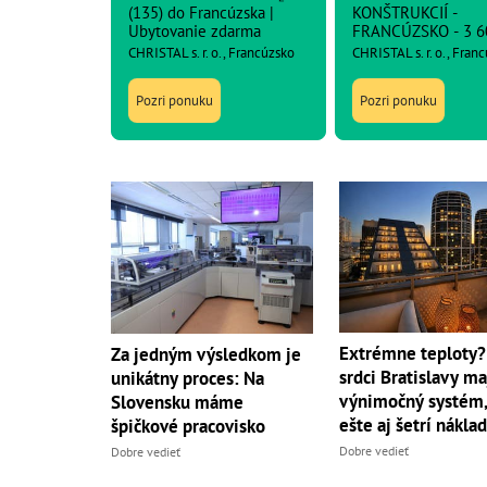
(135) do Francúzska |
KONŠTRUKCIÍ -
Ubytovanie zdarma
FRANCÚZSKO - 3 6
netto
CHRISTAL s. r. o., Francúzsko
CHRISTAL s. r. o., Fran
Pozri ponuku
Pozri ponuku
Extrémne teploty?
Za jedným výsledkom je
srdci Bratislavy ma
unikátny proces: Na
výnimočný systém,
Slovensku máme
ešte aj šetrí nákla
špičkové pracovisko
Dobre vedieť
Dobre vedieť