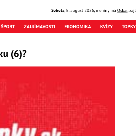
Sobota
,
8. august
2026
,
meniny má
Oskar
, za
ŠPORT
ZAUJÍMAVOSTI
EKONOMIKA
KVÍZY
TOPKY
ku (6)?