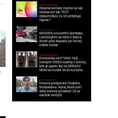
ZAHRANIČNÉ
Otravné komáre možno na vás
neletia len tak: TEST
výskumníkov, čo ich priťahujú
najviac?
ZAHRANIČNÉ
NEHODA luxusného športiaka:
Lamborghini sa rútilo z kopca,
druhé auto dopadlo po čelnej
zrážke horšie
ZAHRANIČNÉ
Dovolenka na H*VNO! Muž
zverejnil VIDEO toalety v Grécku,
kde je papier iba na OKRASU:
Utrieť sa musíte ísť do kuchyne
:
ZAHRANIČNÉ
Hrozivá predpoveď čínskeho
Nostradama: Vojna, ktorá zničí
starý svetový poriadok! Už sa
viackrát nemýlil