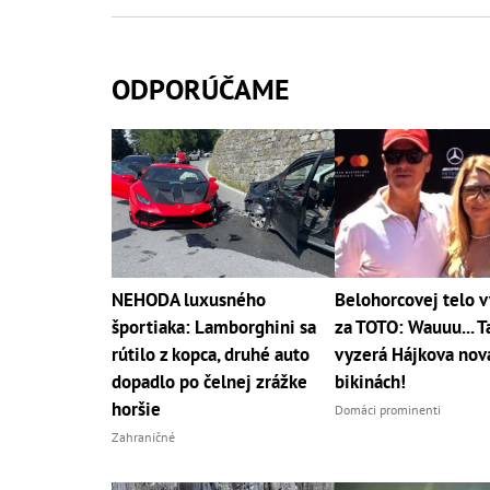
ODPORÚČAME
NEHODA luxusného
Belohorcovej telo 
športiaka: Lamborghini sa
za TOTO: Wauuu... T
rútilo z kopca, druhé auto
vyzerá Hájkova nová
dopadlo po čelnej zrážke
bikinách!
horšie
Domáci prominenti
Zahraničné