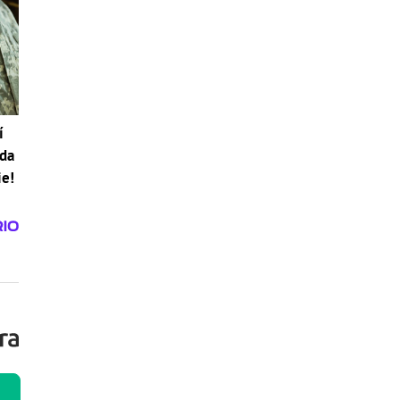
í
ada
ie!