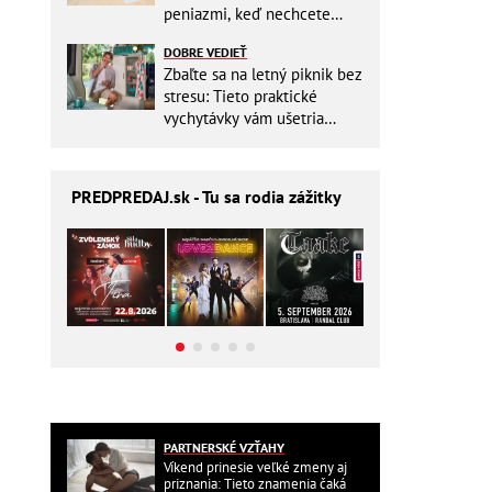
peniazmi, keď nechcete
zbytočne riskovať?
DOBRE VEDIEŤ
Zbaľte sa na letný piknik bez
stresu: Tieto praktické
vychytávky vám ušetria
miesto v batohu!
PREDPREDAJ
.sk - Tu sa rodia zážitky
PARTNERSKÉ VZŤAHY
Víkend prinesie veľké zmeny aj
priznania: Tieto znamenia čaká