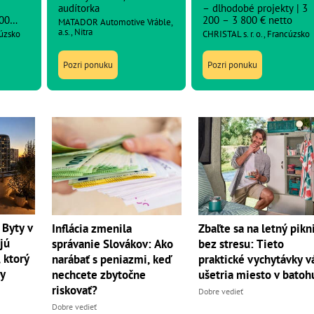
audítorka
– dlhodobé projekty | 3
00
200 – 3 800 € netto
MATADOR Automotive Vráble,
a.s., Nitra
cúzsko
CHRISTAL s. r. o., Francúzsko
Pozri ponuku
Pozri ponuku
 Byty v
Inflácia zmenila
Zbaľte sa na letný pikn
jú
správanie Slovákov: Ako
bez stresu: Tieto
 ktorý
narábať s peniazmi, keď
praktické vychytávky 
dy
nechcete zbytočne
ušetria miesto v batoh
riskovať?
Dobre vedieť
Dobre vedieť