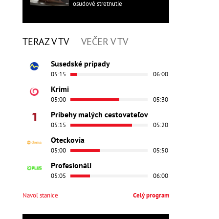
osudové stretnutie
TERAZ V TV
VEČER V TV
Susedské prípady
05:15
06:00
Krimi
05:00
05:30
Príbehy malých cestovateľov
05:15
05:20
Oteckovia
05:00
05:50
Profesionáli
05:05
06:00
Navoľ stanice
Celý program