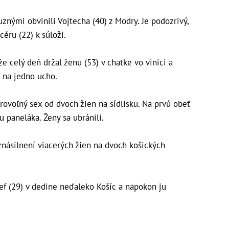
znými obvinili Vojtecha (40) z Modry. Je podozrivý,
céru (22) k súloži.
že celý deň držal ženu (53) v chatke vo vinici a
a na jedno ucho.
rovoľný sex od dvoch žien na sídlisku. Na prvú obeť
u paneláka. Ženy sa ubránili.
 znásilnení viacerých žien na dvoch košických
ef (29) v dedine neďaleko Košíc a napokon ju