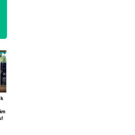
ik
vám
u!