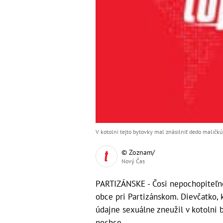
V kotolni tejto bytovky mal znásilniť dedo maličk
© Zoznam/
Nový Čas
PARTIZÁNSKE - Čosi nepochopiteľné 
obce pri Partizánskom. Dievčatko, 
údajne sexuálne zneužil v kotolni 
nechce.