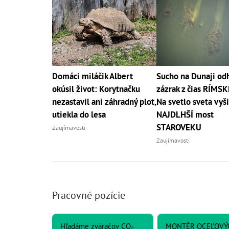
Domáci miláčik Albert
Sucho na Dunaji odh
okúsil život: Korytnačku
zázrak z čias RÍMSK
nezastavil ani záhradný plot,
Na svetlo sveta vyši
utiekla do lesa
NAJDLHŠÍ most
STAROVEKU
Zaujímavosti
Zaujímavosti
Pracovné pozície
Hľadáme zváračov CO₂
MONTÉR OCEĽOVÝ