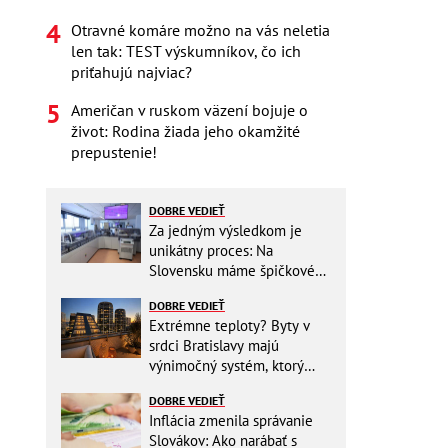
Otravné komáre možno na vás neletia
len tak: TEST výskumníkov, čo ich
priťahujú najviac?
Američan v ruskom väzení bojuje o
život: Rodina žiada jeho okamžité
prepustenie!
DOBRE VEDIEŤ
Za jedným výsledkom je
unikátny proces: Na
Slovensku máme špičkové
pracovisko
DOBRE VEDIEŤ
Extrémne teploty? Byty v
srdci Bratislavy majú
výnimočný systém, ktorý
ešte aj šetrí náklady
DOBRE VEDIEŤ
Inflácia zmenila správanie
Slovákov: Ako narábať s