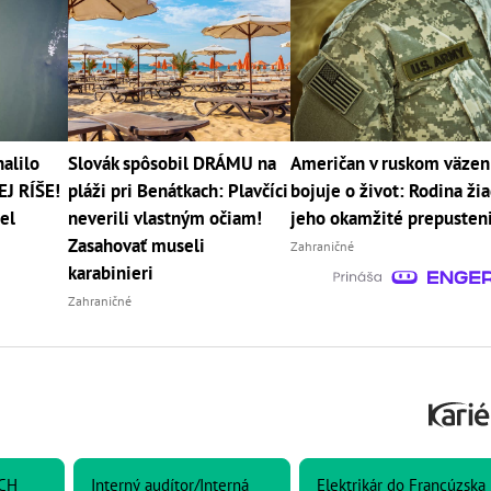
alilo
Slovák spôsobil DRÁMU na
Američan v ruskom väzen
EJ RÍŠE!
pláži pri Benátkach: Plavčíci
bojuje o život: Rodina ži
el
neverili vlastným očiam!
jeho okamžité prepusten
Zasahovať museli
Zahraničné
karabinieri
Zahraničné
CH
Interný audítor/Interná
Elektrikár do Francúzska