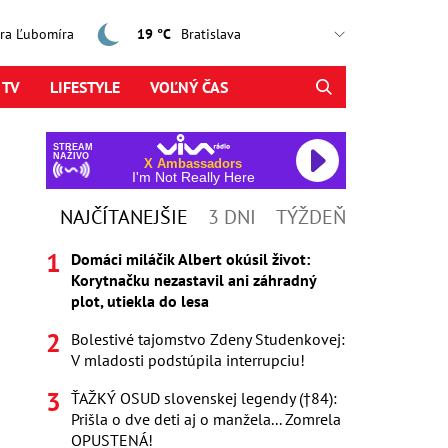
jtra Ľubomíra
19 °C
 TV
LIFESTYLE
VOĽNÝ ČAS
STREAM
NAŽIVO
X Ambassadors
I'm Not Really Here
NAJČÍTANEJŠIE
3 DNI
TÝŽDEŇ
Domáci miláčik Albert okúsil život:
Korytnačku nezastavil ani záhradný
plot, utiekla do lesa
Bolestivé tajomstvo Zdeny Studenkovej:
V mladosti podstúpila interrupciu!
ŤAŽKÝ OSUD slovenskej legendy (†84):
Prišla o dve deti aj o manžela... Zomrela
OPUSTENÁ!