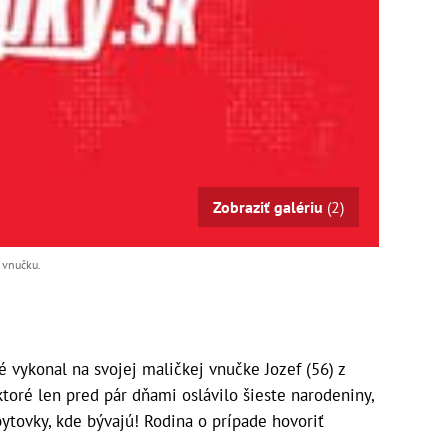
Zobraziť galériu
(2)
ú vnučku.
vykonal na svojej maličkej vnučke Jozef (56) z
ktoré len pred pár dňami oslávilo šieste narodeniny,
bytovky, kde bývajú! Rodina o prípade hovoriť