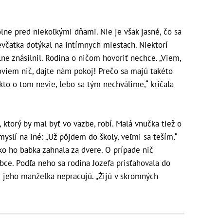
ne pred niekoľkými dňami. Nie je však jasné, čo sa
včatka dotýkal na intímnych miestach. Niektorí
lne znásilnil. Rodina o ničom hovoriť nechce. „Viem,
epoviem nič, dajte nám pokoj! Prečo sa majú takéto
kto o tom nevie, lebo sa tým nechválime,“ kričala
, ktorý by mal byť vo väzbe, robí. Malá vnučka tiež o
yslí na iné: „Už pôjdem do školy, veľmi sa teším,“
ko ho babka zahnala za dvere. O prípade nič
obce. Podľa neho sa rodina Jozefa prisťahovala do
i jeho manželka nepracujú. „Žijú v skromných