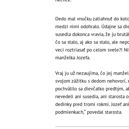
Dedo mal vnučku zatiahnuť do kotol
medzi nimi odohralo. Údajne sa die
susedia dokonca vravia, že ju brutá
čo sa stalo, aj ako sa stalo, ale n
veci roztriasať po celom svete?! Ni
manželka Jozefa.
Vraj ju už nezaujíma, čo jej manžel
svojom zážitku s dedom nehovorí, m
pochválilo sa dievčatko predtým, a
nevedeli ani susedia, ani starosta 
dedinky pred tromi rokmi. Jozef an
podmienkach,“ povedal starosta.