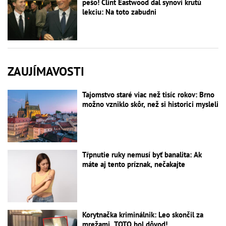
pešo! Clint Eastwood dal synovi krutú
lekciu: Na toto zabudni
ZAUJÍMAVOSTI
Tajomstvo staré viac než tisíc rokov: Brno
možno vzniklo skôr, než si historici mysleli
Tŕpnutie ruky nemusí byť banalita: Ak
máte aj tento príznak, nečakajte
Korytnačka kriminálnik: Leo skončil za
mrežami, TOTO bol dôvod!