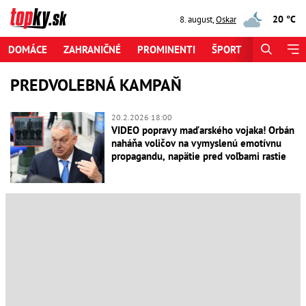
20 °C
8. august
,
Oskar
DOMÁCE
ZAHRANIČNÉ
PROMINENTI
ŠPORT
ZAUJÍMAV
PREDVOLEBNÁ KAMPAŇ
20.2.2026 18:00
VIDEO popravy maďarského vojaka! Orbán
naháňa voličov na vymyslenú emotívnu
propagandu, napätie pred voľbami rastie