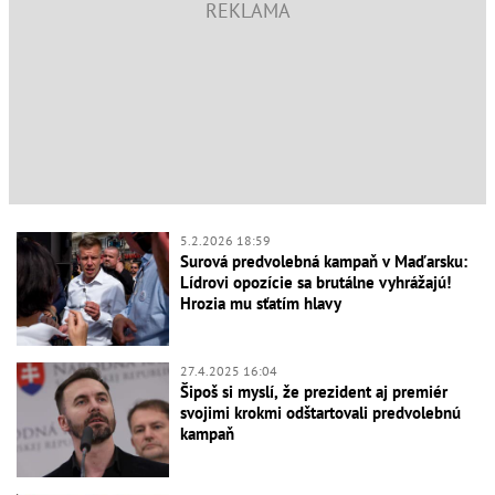
5.2.2026 18:59
Surová predvolebná kampaň v Maďarsku:
Lídrovi opozície sa brutálne vyhrážajú!
Hrozia mu sťatím hlavy
27.4.2025 16:04
Šipoš si myslí, že prezident aj premiér
svojimi krokmi odštartovali predvolebnú
kampaň