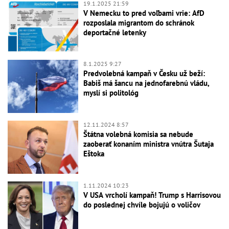
19.1.2025 21:59
V Nemecku to pred voľbami vrie: AfD
rozposlala migrantom do schránok
deportačné letenky
8.1.2025 9:27
Predvolebná kampaň v Česku už beží:
Babiš má šancu na jednofarebnú vládu,
myslí si politológ
12.11.2024 8:57
Štátna volebná komisia sa nebude
zaoberať konaním ministra vnútra Šutaja
Eštoka
1.11.2024 10:23
V USA vrcholí kampaň! Trump s Harrisovou
do poslednej chvíle bojujú o voličov