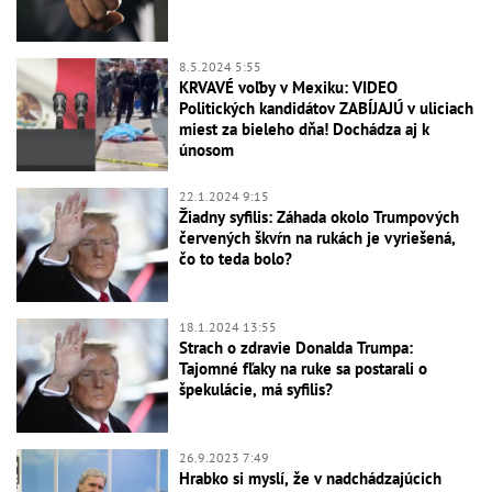
8.5.2024 5:55
KRVAVÉ voľby v Mexiku: VIDEO
Politických kandidátov ZABÍJAJÚ v uliciach
miest za bieleho dňa! Dochádza aj k
únosom
22.1.2024 9:15
Žiadny syfilis: Záhada okolo Trumpových
červených škvŕn na rukách je vyriešená,
čo to teda bolo?
18.1.2024 13:55
Strach o zdravie Donalda Trumpa:
Tajomné fľaky na ruke sa postarali o
špekulácie, má syfilis?
26.9.2023 7:49
Hrabko si myslí, že v nadchádzajúcich