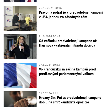
26.10.2024 10:16
Právo na potrat je v predvolebnej kampani
v USA jednou zo zásadných tém
9.10.2024 20:45
Od začiatku predvolebnej kampane už
Harrisová vyzbierala miliardu dolárov
17.6.2024 10:52
Vo Francúzsku sa začína kampaň pred
predčasnými parlamentnými voľbami
17.6.2024 9:25
Hrozný čin: Počas predvolebnej kampane
dobili na smrť kandidáta opozície