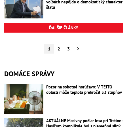
voľbách nepôjde o demokratický charakter
štátu
ĎALŠIE ČLÁNKY
1
2
3
DOMÁCE SPRÁVY
Pozor na sobotné horúčavy: V TEJTO
oblasti môže teplota prekročiť 33 stupňov
AKTUÁLNE Masívny požiar lesa pri Trstíne:
Hasičom komplikuje boj s plameňmi silný