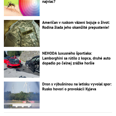
najviac?
Američan v ruskom väzení bojuje o život:
Rodina žiada jeho okamžité prepustenie!
NEHODA luxusného športiaka:
Lamborghini sa rútilo z kopca, druhé auto
dopadlo po čelnej zrážke horšie
Dron s výbušninou na letisku vyvolal spor:
Rusko hovorí o provokácii Kyjeva