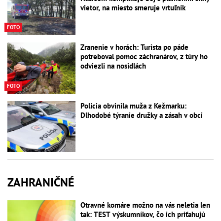
vietor, na miesto smeruje vrtuľník
FOTO
Zranenie v horách: Turista po páde
potreboval pomoc záchranárov, z túry ho
odviezli na nosidlách
FOTO
Polícia obvinila muža z Kežmarku:
Dlhodobé týranie družky a zásah v obci
ZAHRANIČNÉ
Otravné komáre možno na vás neletia len
tak: TEST výskumníkov, čo ich priťahujú