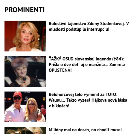
PROMINENTI
Bolestivé tajomstvo Zdeny Studenkovej: V
mladosti podstúpila interrupciu!
ŤAŽKÝ OSUD slovenskej legendy (†84):
Prišla o dve deti aj o manžela... Zomrela
OPUSTENÁ!
Belohorcovej telo vymenil za TOTO:
Wauuu... Takto vyzerá Hájkova nová láska
v bikinách!
Milióny mal na dosah, no chodiť musel