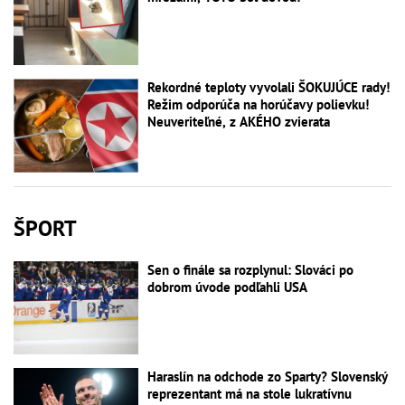
Rekordné teploty vyvolali ŠOKUJÚCE rady!
Režim odporúča na horúčavy polievku!
Neuveriteľné, z AKÉHO zvierata
ŠPORT
Sen o finále sa rozplynul: Slováci po
dobrom úvode podľahli USA
Haraslín na odchode zo Sparty? Slovenský
reprezentant má na stole lukratívnu