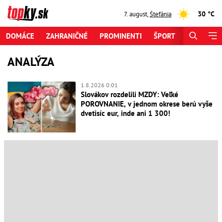
30 °C
7. august
,
Štefánia
DOMÁCE
ZAHRANIČNÉ
PROMINENTI
ŠPORT
ZAUJÍMAV
ANALÝZA
1.8.2026 0:01
Slovákov rozdelili MZDY: Veľké
POROVNANIE, v jednom okrese berú vyše
dvetisíc eur, inde ani 1 300!