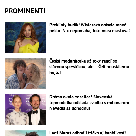
PROMINENTI
Prekliaty budík! Wisterová opísala ranné
peklo: Nič nepomáha, toto musí maskovať
Česká moderátorka už roky randí so
slávnou speváčkou, ale... Čelí neustálemu
hejtu!
Dráma okolo veselice! Slovenská
topmodelka odkladá svadbu s milionárom:
Nevedia sa dohodnúť
Leoš Mareš odhodil tričko aj hanblivosť!