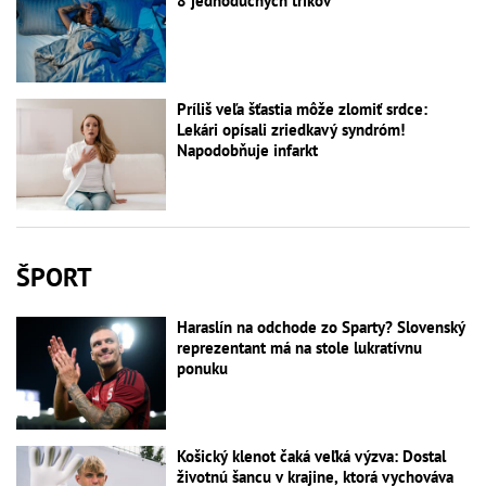
8 jednoduchých trikov
Príliš veľa šťastia môže zlomiť srdce:
Lekári opísali zriedkavý syndróm!
Napodobňuje infarkt
ŠPORT
Haraslín na odchode zo Sparty? Slovenský
reprezentant má na stole lukratívnu
ponuku
Košický klenot čaká veľká výzva: Dostal
životnú šancu v krajine, ktorá vychováva