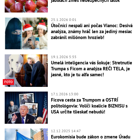
jablkách zmes nebezpečných látok
25.1.2026 0:01
Útočníci nespali ani počas Vianoc: Desivá
analýza, známy hráč len za jediný mesiac
zabránil miliónom hrozieb!
19.1.2026 5:55
Umelá inteligencia vás šokuje: Stretnutie
Trumpa s Ficom a analýza REČI TELA, je
jasné, kto je tu alfa samec!
FOTO
17.1.2026 13:00
Ficova cesta za Trumpom a OSTRÍ
politológovia: Voliči koalície BIZNISU s
USA určite tlieskať nebudú!
12.12.2025 14:47
Eurokomisia bude zákon o zmene Úradu