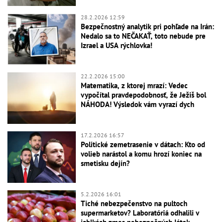
28.2.2026 12:59
Bezpečnostný analytik pri pohľade na Irán:
Nedalo sa to NEČAKAŤ, toto nebude pre
Izrael a USA rýchlovka!
22.2.2026 15:00
Matematika, z ktorej mrazí: Vedec
vypočítal pravdepodobnosť, že Ježiš bol
NÁHODA! Výsledok vám vyrazí dych
17.2.2026 16:57
Politické zemetrasenie v dátach: Kto od
volieb narástol a komu hrozí koniec na
smetisku dejín?
5.2.2026 16:01
Tiché nebezpečenstvo na pultoch
supermarketov? Laboratóriá odhalili v