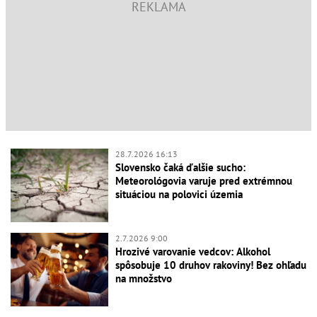
28.7.2026 16:13
Slovensko čaká ďalšie sucho:
Meteorológovia varuje pred extrémnou
situáciou na polovici územia
2.7.2026 9:00
Hrozivé varovanie vedcov: Alkohol
spôsobuje 10 druhov rakoviny! Bez ohľadu
na množstvo