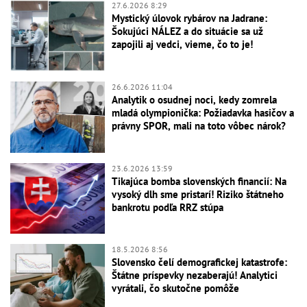
27.6.2026 8:29
Mystický úlovok rybárov na Jadrane:
Šokujúci NÁLEZ a do situácie sa už
zapojili aj vedci, vieme, čo to je!
26.6.2026 11:04
Analytik o osudnej noci, kedy zomrela
mladá olympionička: Požiadavka hasičov a
právny SPOR, mali na toto vôbec nárok?
23.6.2026 13:59
Tikajúca bomba slovenských financií: Na
vysoký dlh sme pristarí! Riziko štátneho
bankrotu podľa RRZ stúpa
18.5.2026 8:56
Slovensko čelí demografickej katastrofe:
Štátne príspevky nezaberajú! Analytici
vyrátali, čo skutočne pomôže