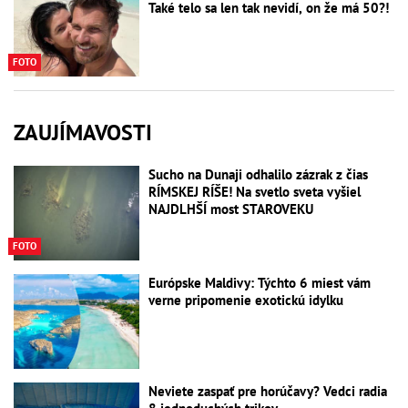
Také telo sa len tak nevidí, on že má 50?!
FOTO
ZAUJÍMAVOSTI
Sucho na Dunaji odhalilo zázrak z čias
RÍMSKEJ RÍŠE! Na svetlo sveta vyšiel
NAJDLHŠÍ most STAROVEKU
FOTO
Európske Maldivy: Týchto 6 miest vám
verne pripomenie exotickú idylku
Neviete zaspať pre horúčavy? Vedci radia