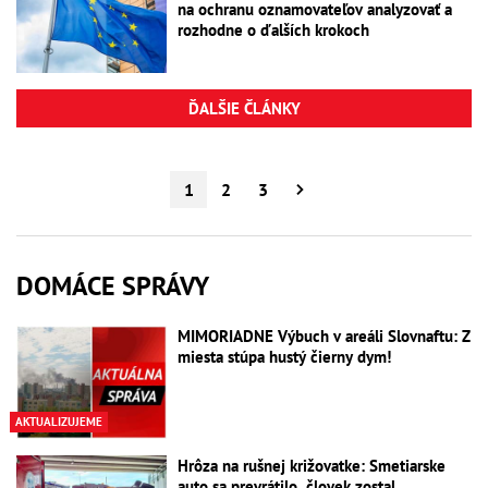
na ochranu oznamovateľov analyzovať a
rozhodne o ďalších krokoch
ĎALŠIE ČLÁNKY
1
2
3
DOMÁCE SPRÁVY
MIMORIADNE Výbuch v areáli Slovnaftu: Z
miesta stúpa hustý čierny dym!
AKTUALIZUJEME
Hrôza na rušnej križovatke: Smetiarske
auto sa prevrátilo, človek zostal