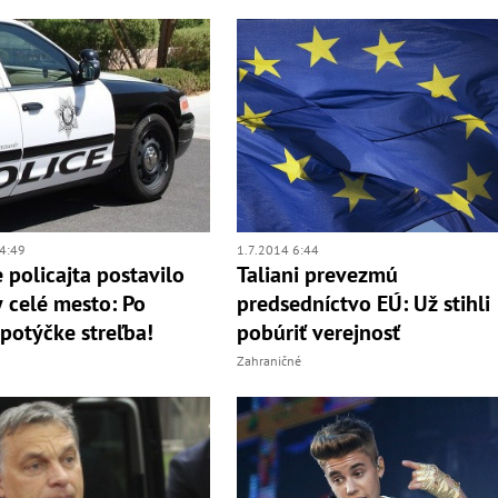
4:49
1.7.2014 6:44
 policajta postavilo
Taliani prevezmú
 celé mesto: Po
predsedníctvo EÚ: Už stihli
 potýčke streľba!
pobúriť verejnosť
Zahraničné