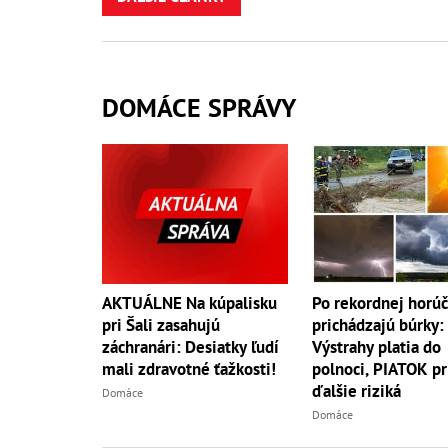
DOMÁCE SPRÁVY
AKTUÁLNE Na kúpalisku
Po rekordnej horú
pri Šali zasahujú
prichádzajú búrky:
záchranári: Desiatky ľudí
Výstrahy platia do
mali zdravotné ťažkosti!
polnoci, PIATOK pr
ďalšie riziká
Domáce
Domáce