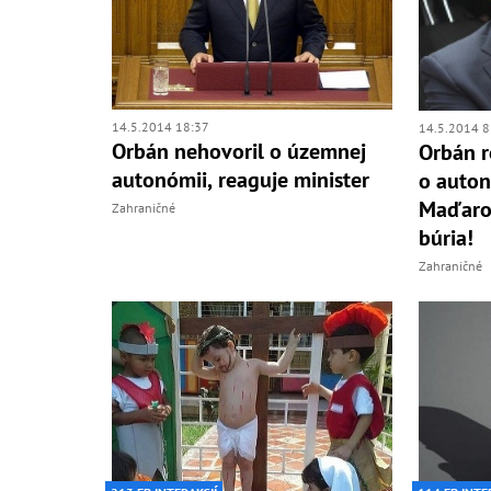
14.5.2014 18:37
14.5.2014 8
Orbán nehovoril o územnej
Orbán r
autonómii, reaguje minister
o auton
Maďarov
Zahraničné
búria!
Zahraničné