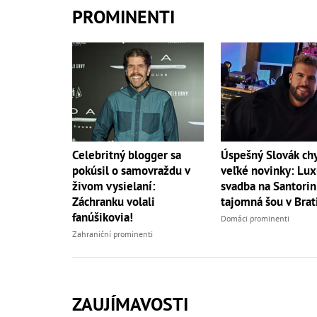
PROMINENTI
Úspešný Slovák ch
Celebritný blogger sa
veľké novinky: Lu
pokúsil o samovraždu v
svadba na Santorini
živom vysielaní:
tajomná šou v Brat
Záchranku volali
fanúšikovia!
Domáci prominenti
Zahraniční prominenti
ZAUJÍMAVOSTI