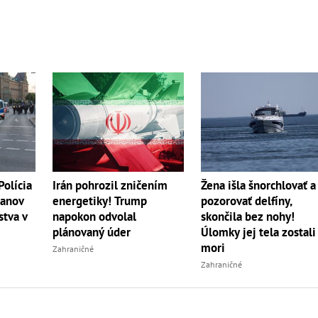
olícia
Irán pohrozil zničením
Žena išla šnorchlovať a
čanov
energetiky! Trump
pozorovať delfíny,
stva v
napokon odvolal
skončila bez nohy!
plánovaný úder
Úlomky jej tela zostali
mori
Zahraničné
Zahraničné