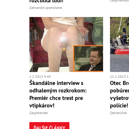
rozčúlila ľudí!
Zaujímavosti
Zahraniční prominenti
1.2.2013 9:45
11.1.2013 1
Škandálne interview s
Otec Br
odhaleným rozkrokom:
pobúren
Premiér chce trest pre
vyšetro
vtipkárov!
polície!
Zaujímavosti
Zahraničné
ĎALŠIE ČLÁNKY