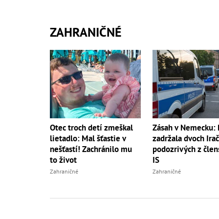
ZAHRANIČNÉ
Otec troch detí zmeškal
Zásah v Nemecku: P
lietadlo: Mal šťastie v
zadržala dvoch Ira
nešťastí! Zachránilo mu
podozrivých z člen
to život
IS
Zahraničné
Zahraničné