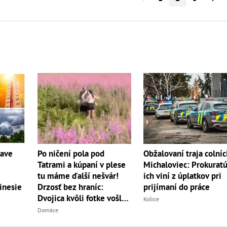
Po ničení pola pod
Obžalovaní traja colníc
čave
Tatrami a kúpaní v plese
Michaloviec: Prokurat
tu máme ďalší nešvár!
ich viní z úplatkov pri
Drzosť bez hraníc:
prijímaní do práce
inesie
Dvojica kvôli fotke vošla
Košice
do...
Domáce