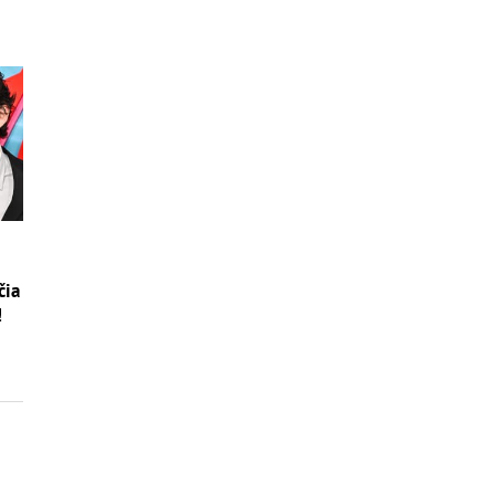
čia
!