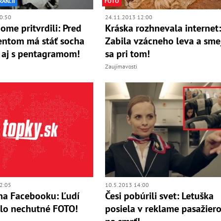
RAKCIÍ
FOTO
0:50
24.11.2013 12:00
ome pritvrdili: Pred
Kráska rozhnevala internet
entom má stáť socha
Zabila vzácneho leva a sme
 aj s pentagramom!
sa pri tom!
Zaujímavosti
2:05
10.5.2013 14:00
na Facebooku: Ľudí
Česi pobúrili svet: Letuška
ilo nechutné FOTO!
posiela v reklame pasažier