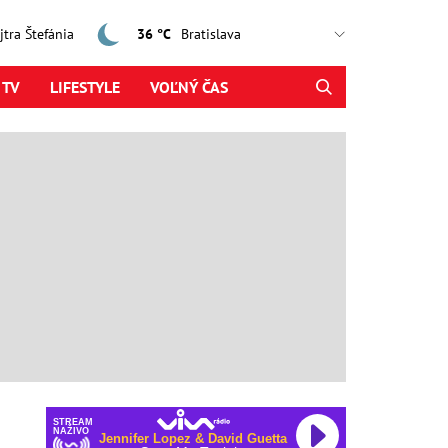
ajtra Štefánia
36 °C
 TV
LIFESTYLE
VOĽNÝ ČAS
STREAM
NAŽIVO
Jennifer Lopez & David Guetta