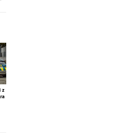
i z
úra