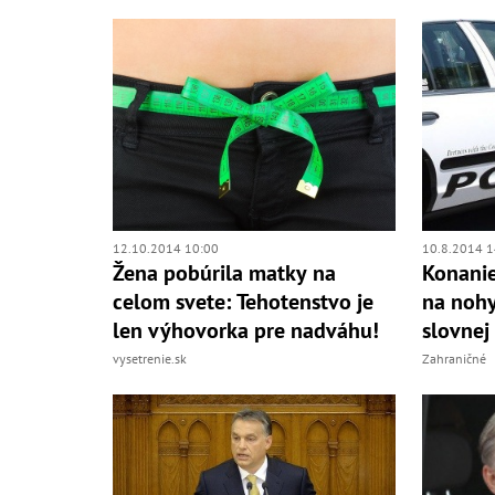
12.10.2014 10:00
10.8.2014 1
Žena pobúrila matky na
Konanie
celom svete: Tehotenstvo je
na nohy
len výhovorka pre nadváhu!
slovnej
vysetrenie.sk
Zahraničné