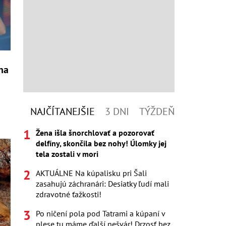
 na
NAJČÍTANEJŠIE
3 DNI
TÝŽDEŇ
Žena išla šnorchlovať a pozorovať
delfíny, skončila bez nohy! Úlomky jej
tela zostali v mori
AKTUÁLNE Na kúpalisku pri Šali
zasahujú záchranári: Desiatky ľudí mali
zdravotné ťažkosti!
Po ničení pola pod Tatrami a kúpaní v
plese tu máme ďalší nešvár! Drzosť bez