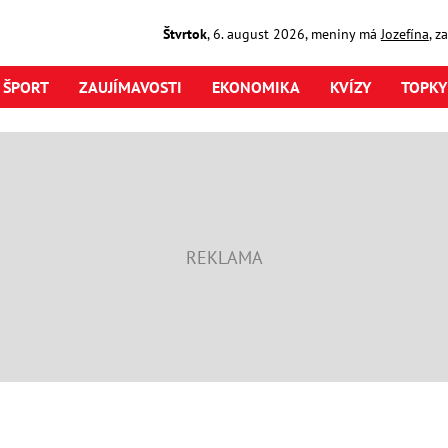
Štvrtok
,
6. august
2026
,
meniny má
Jozefína
, z
ŠPORT
ZAUJÍMAVOSTI
EKONOMIKA
KVÍZY
TOPKY