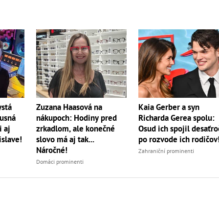
ystá
Zuzana Haasová na
Kaia Gerber a syn
xusná
nákupoch: Hodiny pred
Richarda Gerea spolu:
 aj
zrkadlom, ale konečné
Osud ich spojil desaťro
islave!
slovo má aj tak...
po rozvode ich rodičov
Náročné!
Zahraniční prominenti
Domáci prominenti