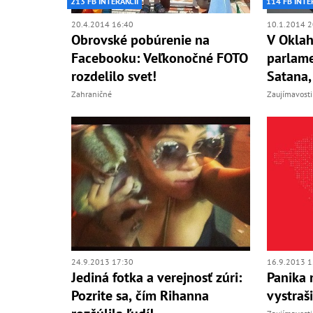
213 FB INTERAKCIÍ
114 FB INTE
20.4.2014 16:40
10.1.2014 2
Obrovské pobúrenie na
V Oklah
Facebooku: Veľkonočné FOTO
parlam
rozdelilo svet!
Satana,
Zahraničné
Zaujímavosti
24.9.2013 17:30
16.9.2013 1
Jediná fotka a verejnosť zúri:
Panika 
Pozrite sa, čím Rihanna
vystraš