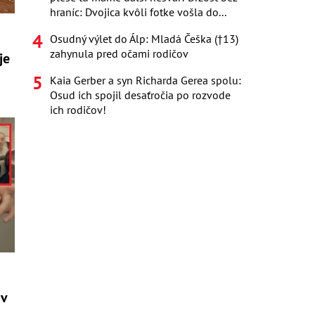
hraníc: Dvojica kvôli fotke vošla do...
:
Osudný výlet do Álp: Mladá Češka (†13)
zahynula pred očami rodičov
je
Kaia Gerber a syn Richarda Gerea spolu:
Osud ich spojil desaťročia po rozvode
ich rodičov!
ov