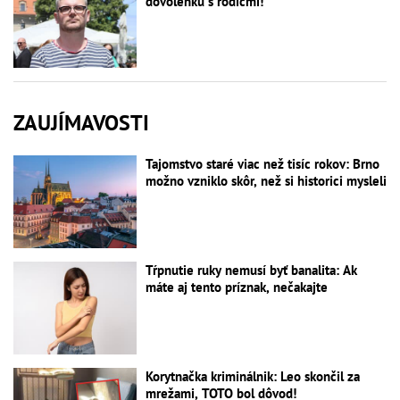
dovolenku s rodičmi!
ZAUJÍMAVOSTI
Tajomstvo staré viac než tisíc rokov: Brno
možno vzniklo skôr, než si historici mysleli
Tŕpnutie ruky nemusí byť banalita: Ak
máte aj tento príznak, nečakajte
Korytnačka kriminálnik: Leo skončil za
mrežami, TOTO bol dôvod!