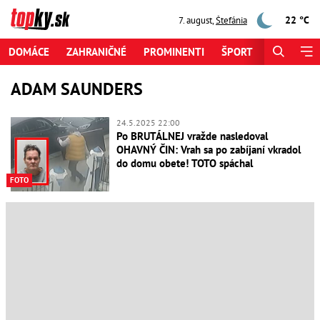
22 °C
7. august
,
Štefánia
DOMÁCE
ZAHRANIČNÉ
PROMINENTI
ŠPORT
ZAUJÍMAV
ADAM SAUNDERS
24.5.2025 22:00
Po BRUTÁLNEJ vražde nasledoval
OHAVNÝ ČIN: Vrah sa po zabíjaní vkradol
do domu obete! TOTO spáchal
FOTO