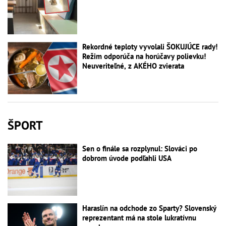
Rekordné teploty vyvolali ŠOKUJÚCE rady!
Režim odporúča na horúčavy polievku!
Neuveriteľné, z AKÉHO zvierata
ŠPORT
Sen o finále sa rozplynul: Slováci po
dobrom úvode podľahli USA
Haraslín na odchode zo Sparty? Slovenský
reprezentant má na stole lukratívnu