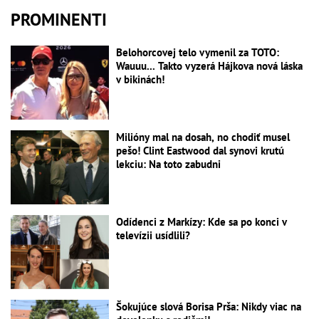
PROMINENTI
Belohorcovej telo vymenil za TOTO:
Wauuu... Takto vyzerá Hájkova nová láska
v bikinách!
Milióny mal na dosah, no chodiť musel
pešo! Clint Eastwood dal synovi krutú
lekciu: Na toto zabudni
Odídenci z Markízy: Kde sa po konci v
televízii usídlili?
Šokujúce slová Borisa Prša: Nikdy viac na