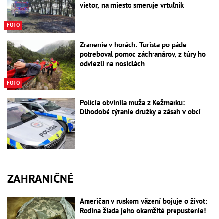
vietor, na miesto smeruje vrtuľník
FOTO
Zranenie v horách: Turista po páde
potreboval pomoc záchranárov, z túry ho
odviezli na nosidlách
FOTO
Polícia obvinila muža z Kežmarku:
Dlhodobé týranie družky a zásah v obci
ZAHRANIČNÉ
Američan v ruskom väzení bojuje o život:
Rodina žiada jeho okamžité prepustenie!