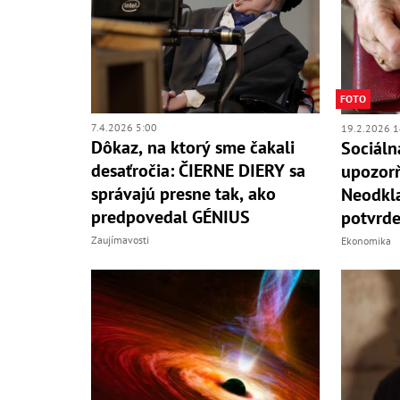
FOTO
7.4.2026 5:00
19.2.2026 1
Dôkaz, na ktorý sme čakali
Sociáln
desaťročia: ČIERNE DIERY sa
upozor
správajú presne tak, ako
Neodkla
predpovedal GÉNIUS
potvrde
Zaujímavosti
Ekonomika