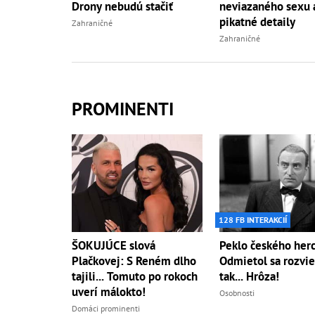
Drony nebudú stačiť
neviazaného sexu 
pikatné detaily
Zahraničné
Zahraničné
PROMINENTI
128 FB INTERAKCIÍ
ŠOKUJÚCE slová
Peklo českého herc
Plačkovej: S Reném dlho
Odmietol sa rozvie
tajili... Tomuto po rokoch
tak... Hrôza!
uverí málokto!
Osobnosti
Domáci prominenti