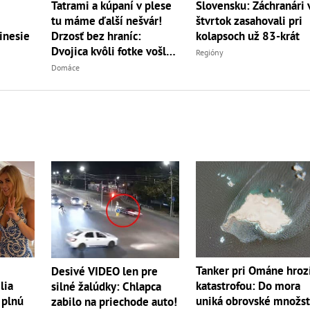
Tatrami a kúpaní v plese
Slovensku: Záchranári 
tu máme ďalší nešvár!
štvrtok zasahovali pri
Drzosť bez hraníc:
kolapsoch už 83-krát
inesie
Dvojica kvôli fotke vošla
Regióny
do...
Domáce
Tanker pri Ománe hroz
Desivé VIDEO len pre
lia
katastrofou: Do mora
silné žalúdky: Chlapca
 plnú
uniká obrovské množs
zabilo na priechode auto!