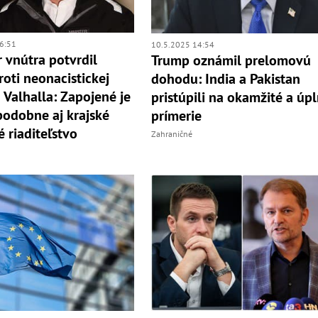
6:51
10.5.2025 14:54
r vnútra potvrdil
Trump oznámil prelomovú
roti neonacistickej
dohodu: India a Pakistan
 Valhalla: Zapojené je
pristúpili na okamžité a úp
odobne aj krajské
prímerie
é riaditeľstvo
Zahraničné