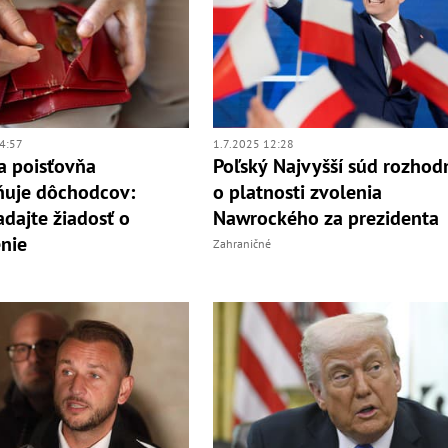
4:57
1.7.2025 12:28
a poisťovňa
Poľský Najvyšší súd rozhod
ňuje dôchodcov:
o platnosti zvolenia
dajte žiadosť o
Nawrockého za prezidenta
nie
Zahraničné