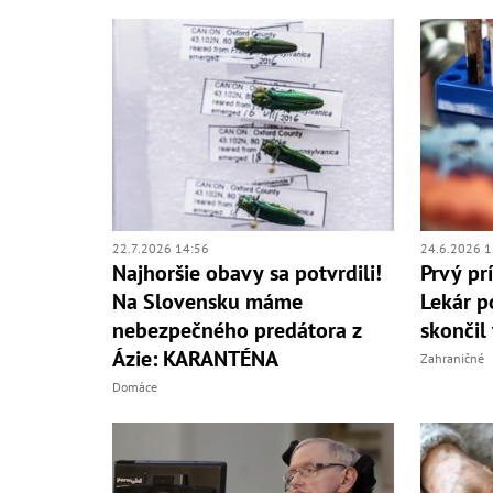
22.7.2026 14:56
24.6.2026 1
Najhoršie obavy sa potvrdili!
Prvý pr
Na Slovensku máme
Lekár p
nebezpečného predátora z
skončil 
Ázie: KARANTÉNA
Zahraničné
Domáce