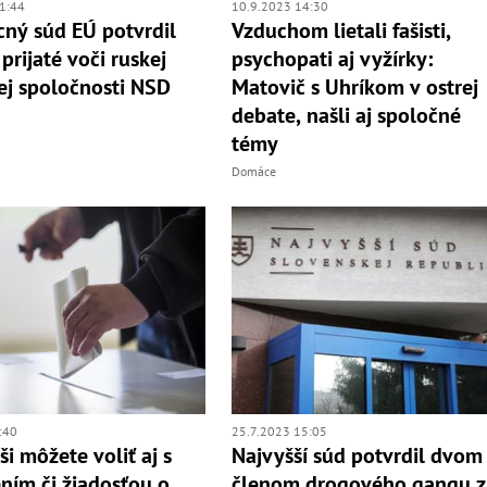
1:44
10.9.2023 14:30
ný súd EÚ potvrdil
Vzduchom lietali fašisti,
prijaté voči ruskej
psychopati aj vyžírky:
ej spoločnosti NSD
Matovič s Uhríkom v ostrej
debate, našli aj spoločné
témy
Domáce
:40
25.7.2023 15:05
ši môžete voliť aj s
Najvyšší súd potvrdil dvom
ním či žiadosťou o
členom drogového gangu z