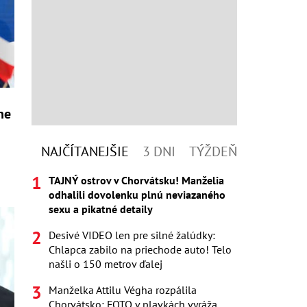
ne
NAJČÍTANEJŠIE
3 DNI
TÝŽDEŇ
TAJNÝ ostrov v Chorvátsku! Manželia
odhalili dovolenku plnú neviazaného
sexu a pikatné detaily
Desivé VIDEO len pre silné žalúdky:
Chlapca zabilo na priechode auto! Telo
našli o 150 metrov ďalej
Manželka Attilu Végha rozpálila
Chorvátsko: FOTO v plavkách vyráža