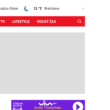
, zajtra Oskar
21 °C
 TV
LIFESTYLE
VOĽNÝ ČAS
STREAM
NAŽIVO
Justin Timberlake