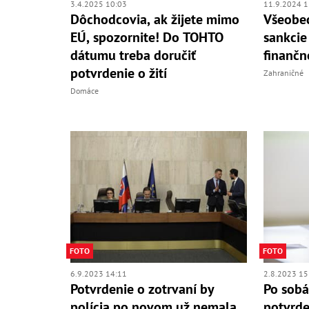
11.9.2024 1
3.4.2025 10:03
Všeobec
Dôchodcovia, ak žijete mimo
sankcie 
EÚ, spozornite! Do TOHTO
finančn
dátumu treba doručiť
potvrdenie o žití
Zahraničné
Domáce
FOTO
FOTO
6.9.2023 14:11
2.8.2023 15
Potvrdenie o zotrvaní by
Po sobá
polícia po novom už nemala
potvrde