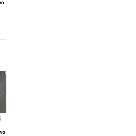
vo
í
tvo