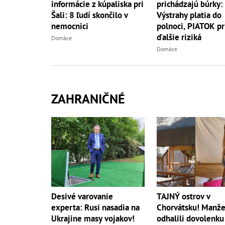
informácie z kúpaliska pri
prichádzajú búrky:
Šali: 8 ľudí skončilo v
Výstrahy platia do
nemocnici
polnoci, PIATOK pr
ďalšie riziká
Domáce
Domáce
ZAHRANIČNÉ
Desivé varovanie
TAJNÝ ostrov v
experta: Rusi nasadia na
Chorvátsku! Manže
Ukrajine masy vojakov!
odhalili dovolenku