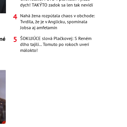
dych! TAKÝTO zadok sa len tak nevidí
Nahá žena rozpútala chaos v obchode:
Tvrdila, že je v Anglicku, spomínala
Jobsa aj amfetamín
lné
ŠOKUJÚCE slová Plačkovej: S Reném
dlho tajili... Tomuto po rokoch uverí
málokto!