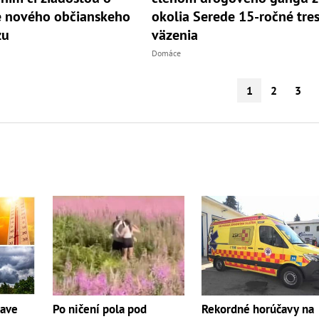
e nového občianskeho
okolia Serede 15-ročné tre
zu
väzenia
Domáce
1
2
3
Po ničení pola pod
Rekordné horúčavy na
čave