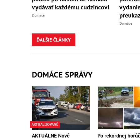
vydávať každému cudzincovi
vydani
preuka
Domáce
Domáce
ĎALŠIE ČLÁNKY
DOMÁCE SPRÁVY
AKTUALIZOVANÉ
AKTUÁLNE Nové
Po rekordnej horú