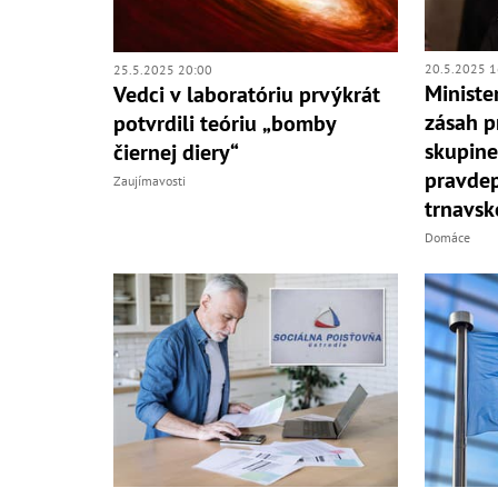
20.5.2025 1
25.5.2025 20:00
Ministe
Vedci v laboratóriu prvýkrát
zásah p
potvrdili teóriu „bomby
skupine
čiernej diery“
pravdep
Zaujímavosti
trnavsk
Domáce