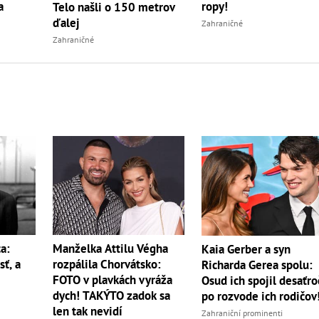
a
ropy!
Telo našli o 150 metrov
ďalej
Zahraničné
Zahraničné
a:
Manželka Attilu Végha
Kaia Gerber a syn
sť, a
rozpálila Chorvátsko:
Richarda Gerea spolu:
FOTO v plavkách vyráža
Osud ich spojil desaťro
dych! TAKÝTO zadok sa
po rozvode ich rodičov
len tak nevidí
Zahraniční prominenti