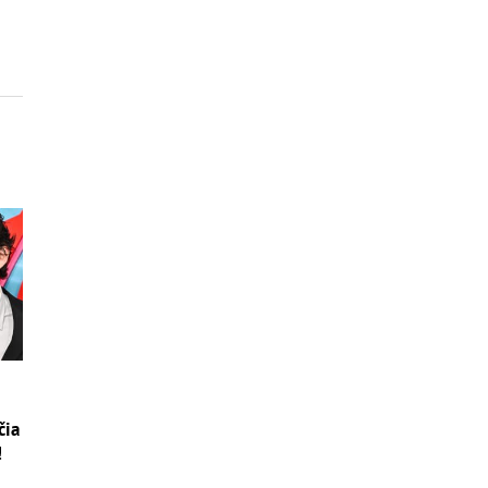
čia
!