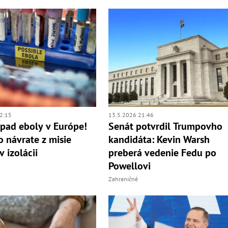
2:15
13.5.2026 21:46
ípad eboly v Európe!
Senát potvrdil Trumpovho
o návrate z misie
kandidáta: Kevin Warsh
v izolácii
preberá vedenie Fedu po
Powellovi
Zahraničné