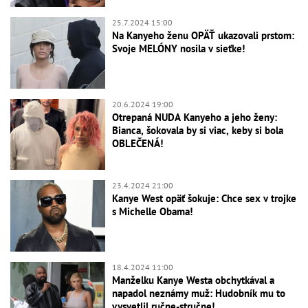
25.7.2024 15:00
Na Kanyeho ženu OPÄŤ ukazovali prstom:
Svoje MELÓNY nosila v sieťke!
20.6.2024 19:00
Otrepaná NUDA Kanyeho a jeho ženy:
Bianca, šokovala by si viac, keby si bola
OBLEČENÁ!
23.4.2024 21:00
Kanye West opäť šokuje: Chce sex v trojke
s Michelle Obama!
18.4.2024 11:00
Manželku Kanye Westa obchytkával a
napadol neznámy muž: Hudobník mu to
vysvetlil ručne-stručne!