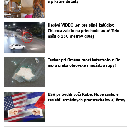
a pikatné detaily
Desivé VIDEO len pre silné žalúdky:
Chlapca zabilo na priechode auto! Telo
našli o 150 metrov ďalej
Tanker pri Ománe hrozí katastrofou: Do
mora uniká obrovské množstvo ropy!
USA pritvrdili voči Kube: Nové sankcie
zasiahli armádnych predstaviteľov aj firmy