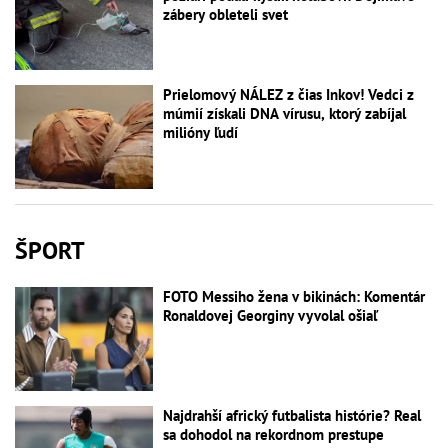
zábery obleteli svet
Prielomový NÁLEZ z čias Inkov! Vedci z
múmií získali DNA vírusu, ktorý zabíjal
milióny ľudí
ŠPORT
FOTO Messiho žena v bikinách: Komentár
Ronaldovej Georginy vyvolal ošiaľ
Najdrahší africký futbalista histórie? Real
sa dohodol na rekordnom prestupe