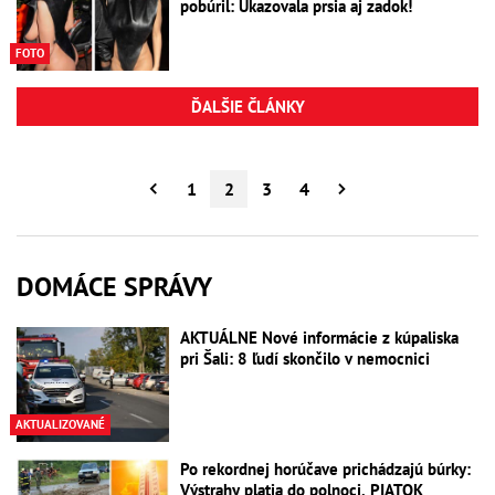
pobúril: Ukazovala prsia aj zadok!
FOTO
ĎALŠIE ČLÁNKY
1
2
3
4
DOMÁCE SPRÁVY
AKTUÁLNE Nové informácie z kúpaliska
pri Šali: 8 ľudí skončilo v nemocnici
AKTUALIZOVANÉ
Po rekordnej horúčave prichádzajú búrky:
Výstrahy platia do polnoci, PIATOK