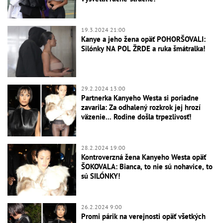
19.3.2024 21:00
Kanye a jeho žena opäť POHORŠOVALI:
Silónky NA POL ŽRDE a ruka šmátralka!
29.2.2024 13:00
Partnerka Kanyeho Westa si poriadne
zavarila: Za odhalený rozkrok jej hrozí
väzenie... Rodine došla trpezlivosť!
28.2.2024 19:00
Kontroverzná žena Kanyeho Westa opäť
ŠOKOVALA: Bianca, to nie sú nohavice, to
sú SILÓNKY!
26.2.2024 9:00
Promi párik na verejnosti opäť všetkých