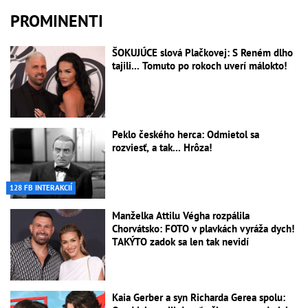
PROMINENTI
ŠOKUJÚCE slová Plačkovej: S Reném dlho
tajili... Tomuto po rokoch uverí málokto!
Peklo českého herca: Odmietol sa
rozviesť, a tak... Hrôza!
128 FB INTERAKCIÍ
Manželka Attilu Végha rozpálila
Chorvátsko: FOTO v plavkách vyráža dych!
TAKÝTO zadok sa len tak nevidí
Kaia Gerber a syn Richarda Gerea spolu: