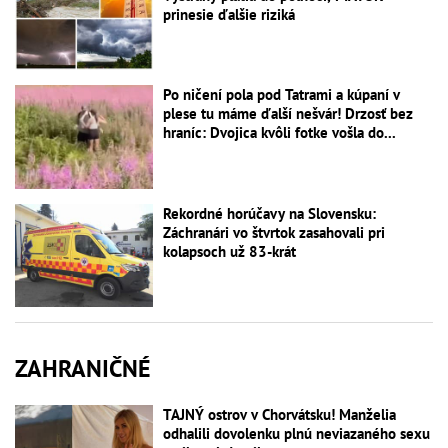
prinesie ďalšie riziká
Po ničení pola pod Tatrami a kúpaní v
plese tu máme ďalší nešvár! Drzosť bez
hraníc: Dvojica kvôli fotke vošla do...
Rekordné horúčavy na Slovensku:
Záchranári vo štvrtok zasahovali pri
kolapsoch už 83-krát
ZAHRANIČNÉ
TAJNÝ ostrov v Chorvátsku! Manželia
odhalili dovolenku plnú neviazaného sexu