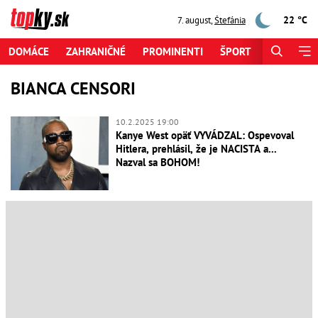
22 °C
7. august
,
Štefánia
DOMÁCE
ZAHRANIČNÉ
PROMINENTI
ŠPORT
ZAUJÍMAV
BIANCA CENSORI
10.2.2025 19:00
Kanye West opäť VYVÁDZAL: Ospevoval
Hitlera, prehlásil, že je NACISTA a...
Nazval sa BOHOM!