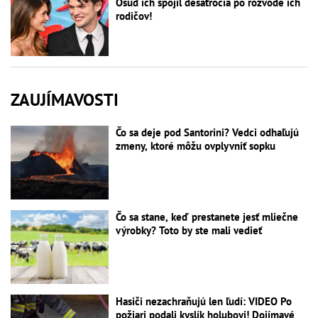
Osud ich spojil desaťročia po rozvode ich
rodičov!
ZAUJÍMAVOSTI
Čo sa deje pod Santorini? Vedci odhaľujú
zmeny, ktoré môžu ovplyvniť sopku
Čo sa stane, keď prestanete jesť mliečne
výrobky? Toto by ste mali vedieť
Hasiči nezachraňujú len ľudí: VIDEO Po
požiari podali kyslík holubovi! Dojímavé