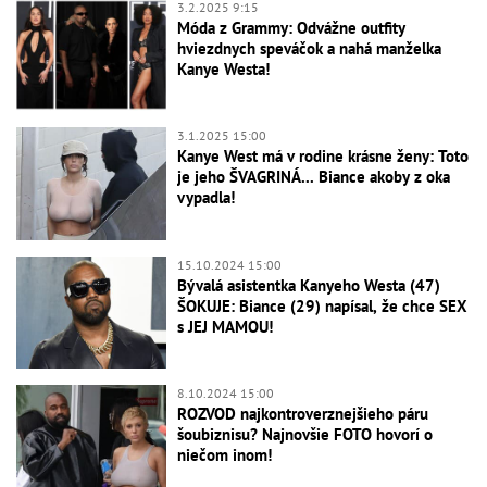
3.2.2025 9:15
Móda z Grammy: Odvážne outfity
hviezdnych speváčok a nahá manželka
Kanye Westa!
3.1.2025 15:00
Kanye West má v rodine krásne ženy: Toto
je jeho ŠVAGRINÁ... Biance akoby z oka
vypadla!
15.10.2024 15:00
Bývalá asistentka Kanyeho Westa (47)
ŠOKUJE: Biance (29) napísal, že chce SEX
s JEJ MAMOU!
8.10.2024 15:00
ROZVOD najkontroverznejšieho páru
šoubiznisu? Najnovšie FOTO hovorí o
niečom inom!