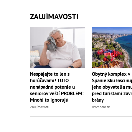
ZAUJÍMAVOSTI
Nespájajte to len s
Obytný komplex v
horúčavami! TOTO
Španielsku fascinuj
nenápadné potenie u
jeho obyvatelia mu
seniorov veští PROBLÉM:
pred turistami zavr
Mnohí to ignorujú
brány
Zaujímavosti
dromedar.sk