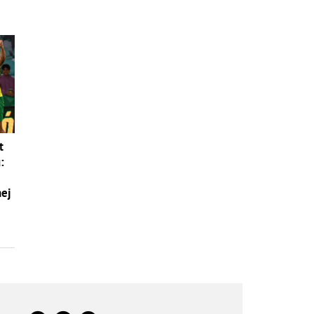
t
:
nej