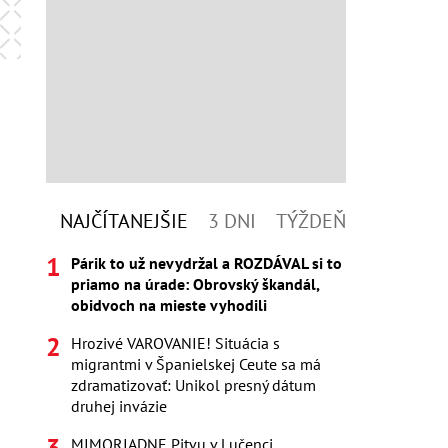
NAJČÍTANEJŠIE
3 DNI
TÝŽDEŇ
Párik to už nevydržal a ROZDÁVAL si to
priamo na úrade: Obrovský škandál,
obidvoch na mieste vyhodili
Hrozivé VAROVANIE! Situácia s
migrantmi v Španielskej Ceute sa má
zdramatizovať: Unikol presný dátum
druhej invázie
MIMORIADNE Pitvu v Lučenci