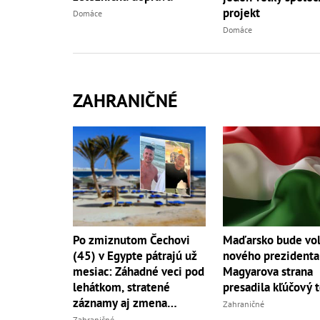
projekt
Domáce
Domáce
ZAHRANIČNÉ
Po zmiznutom Čechovi
Maďarsko bude vol
(45) v Egypte pátrajú už
nového prezidenta
mesiac: Záhadné veci pod
Magyarova strana
lehátkom, stratené
presadila kľúčový 
záznamy aj zmena
Zahraničné
vypovede
Zahraničné