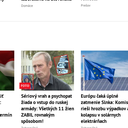
Prešov
Domáce
FOTO
iť
Sériový vrah a psychopat
Európu čaká úplné
:
žiada o vstup do ruskej
zatmenie Slnka: Komis
armády: Všetkých 11 žien
rieši hrozbu výpadkov 
termín
ZABIL rovnakým
kolapsu v solárnych
spôsobom!
elektrárňach
Zahraničné
Zahraničné