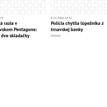
:56
8.11.2006 10:47
á razia v
Polícia chytila lúpežníka z
avskom Pentagone:
trnavskej banky
a dve skladačky
Domáce