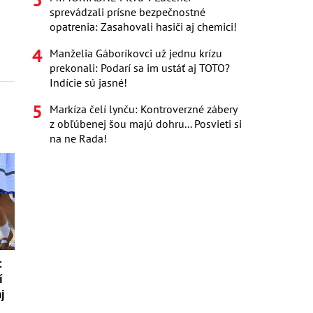
sprevádzali prísne bezpečnostné
opatrenia: Zasahovali hasiči aj chemici!
Manželia Gáboríkovci už jednu krízu
prekonali: Podarí sa im ustáť aj TOTO?
Indície sú jasné!
Markíza čelí lynču: Kontroverzné zábery
z obľúbenej šou majú dohru... Posvieti si
na ne Rada!
:
í
aj