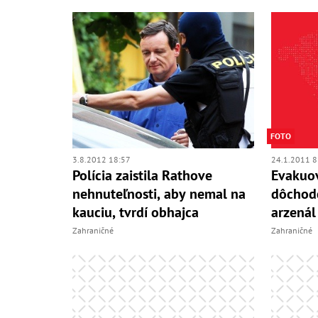
FOTO
3.8.2012 18:57
24.1.2011 8
Polícia zaistila Rathove
Evakuov
nehnuteľnosti, aby nemal na
dôchodc
kauciu, tvrdí obhajca
arzenál
Zahraničné
Zahraničné