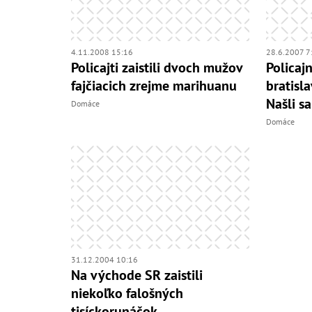
4.11.2008 15:16
28.6.2007 7
Policajti zaistili dvoch mužov
Policajn
fajčiacich zrejme marihuanu
bratisl
Našli s
Domáce
Domáce
31.12.2004 10:16
Na východe SR zaistili
niekoľko falošných
tisíckorunáčok