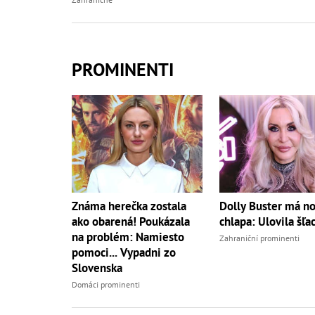
PROMINENTI
Známa herečka zostala
Dolly Buster má n
ako obarená! Poukázala
chlapa: Ulovila šľac
na problém: Namiesto
Zahraniční prominenti
pomoci... Vypadni zo
Slovenska
Domáci prominenti