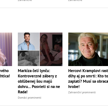
Hercovi Kramplovi ras
ového
Markíza čelí lynču:
dlhy aj po smrti: Kto t
htica!
Kontroverzné zábery z
zaplatí? Musí sa obraca
obľúbenej šou majú
hrobe!
dohru... Posvieti si na ne
Rada!
Zahraniční prominenti
Domáci prominenti