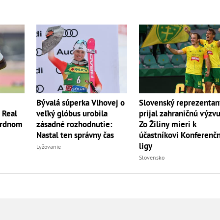
Bývalá súperka Vlhovej o
Slovenský reprezentan
? Real
veľký glóbus urobila
prijal zahraničnú výzvu
ordnom
zásadné rozhodnutie:
Zo Žiliny mieri k
Nastal ten správny čas
účastníkovi Konferenč
ligy
Lyžovanie
Slovensko