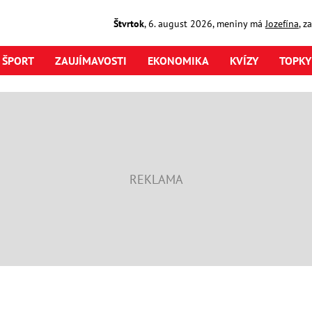
Štvrtok
,
6. august
2026
,
meniny má
Jozefína
, z
ŠPORT
ZAUJÍMAVOSTI
EKONOMIKA
KVÍZY
TOPKY