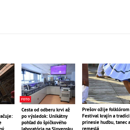
FOTO
Prešov ožije folklórom
Cesta od odberu krvi až
Festival krajín a tradíci
ačuje:
po výsledok: Unikátny
prinesie hudbu, tanec 
e
pohľad do špičkového
remeslá
ný
laboratória na Slovensku