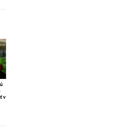
tú
o
ť v