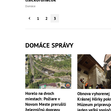
Domáce
1
2
3
DOMÁCE SPRÁVY
Horelo na dvoch
Obnova vyhorenej
miestach: Požiare v
Krásnej Hôrky pokr
Novom Meste prerušili
Múzeum pripravuj
železničnú dopravu
jeden veľký spoloč