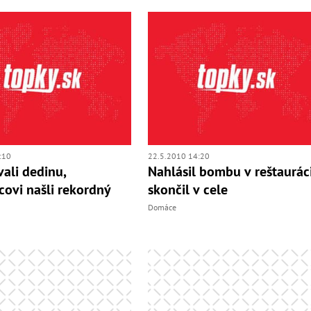
:10
22.5.2010 14:20
ali dedinu,
Nahlásil bombu v reštauráci
ovi našli rekordný
skončil v cele
Domáce