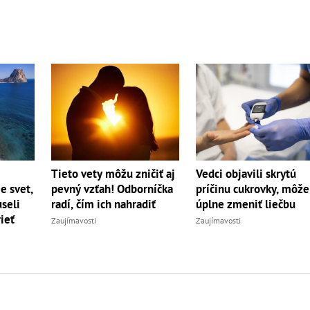
Tieto vety môžu zničiť aj
Vedci objavili skrytú
pevný vzťah! Odborníčka
e svet,
príčinu cukrovky, môže
radí, čím ich nahradiť
seli
úplne zmeniť liečbu
ieť
Zaujímavosti
Zaujímavosti