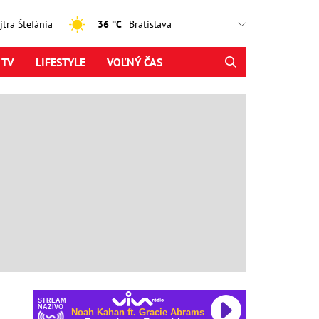
ajtra Štefánia
36 °C
 TV
LIFESTYLE
VOĽNÝ ČAS
STREAM
NAŽIVO
Noah Kahan ft. Gracie Abrams