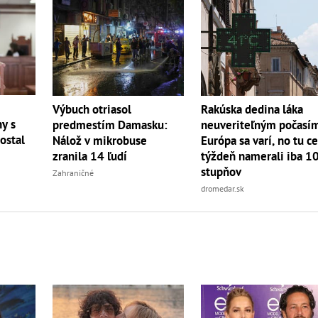
Výbuch otriasol
Rakúska dedina láka
hy s
predmestím Damasku:
neuveriteľným počasí
ostal
Nálož v mikrobuse
Európa sa varí, no tu c
zranila 14 ľudí
týždeň namerali iba 1
stupňov
Zahraničné
dromedar.sk