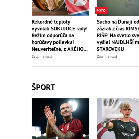
FOTO
Rekordné teploty
Sucho na Dunaji od
vyvolali ŠOKUJÚCE rady!
zázrak z čias RÍMS
Režim odporúča na
RÍŠE! Na svetlo sv
horúčavy polievku!
vyšiel NAJDLHŠÍ m
Neuveriteľné, z AKÉHO
STAROVEKU
zvierata
Zaujímavosti
Zaujímavosti
ŠPORT