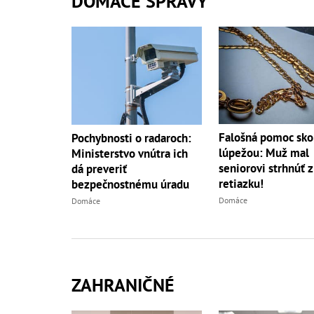
DOMÁCE SPRÁVY
Falošná pomoc sko
Pochybnosti o radaroch:
lúpežou: Muž mal
Ministerstvo vnútra ich
seniorovi strhnúť z
dá preveriť
retiazku!
bezpečnostnému úradu
Domáce
Domáce
ZAHRANIČNÉ