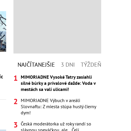
NAJČÍTANEJŠIE
3 DNI
TÝŽDEŇ
íc
MIMORIADNE Vysoké Tatry zasiahli
silné búrky a prívalové dažde: Voda v
mestách sa valí ulicami!
MIMORIADNE Výbuch v areáli
Slovnaftu: Z miesta stúpa hustý čierny
dym!
Česká moderátorka už roky randí so
slávnou speváčkou, ale... Čelí