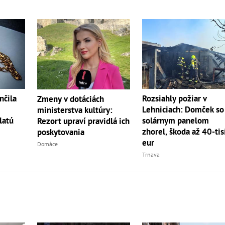
nčila
Rozsiahly požiar v
Zmeny v dotáciách
Lehniciach: Domček so
ministerstva kultúry:
latú
solárnym panelom
Rezort upraví pravidlá ich
zhorel, škoda až 40-tis
poskytovania
eur
Domáce
Trnava