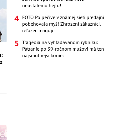
neustálemu hejtu!
FOTO Po pečive v známej sieti predajní
pobehovala myš! Zhrození zákazníci,
reťazec reaguje
Tragédia na vyhľadávanom rybníku:
Pátranie po 39-ročnom mužovi má ten
m:
najsmutnejší koniec
ez
0