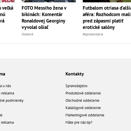
á veľká
FOTO Messiho žena v
Futbalom otriasa ďalši
tnú
bikinách: Komentár
aféra: Rozhodcom mali
orá
Ronaldovej Georginy
pred zápasmi platiť
vyvolal ošiaľ
erotické salóny
Ostatné
Reprezentácia
ama
Kontakty
a u nás
Spravodajstvo
á reklama
Produktové oddelenie
né podmienky
Obchodné oddelenie
Katalógové oddelenie
st
Marketingové oddelenie
a reklama
Máte pre nás tip?