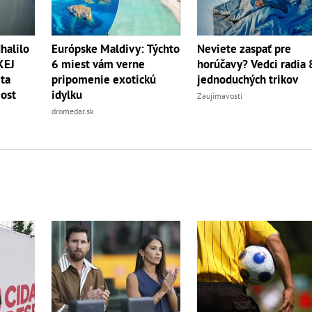
halilo
Európske Maldivy: Týchto
Neviete zaspať pre
KEJ
6 miest vám verne
horúčavy? Vedci radia 
eta
pripomenie exotickú
jednoduchých trikov
ost
idylku
Zaujímavosti
dromedar.sk