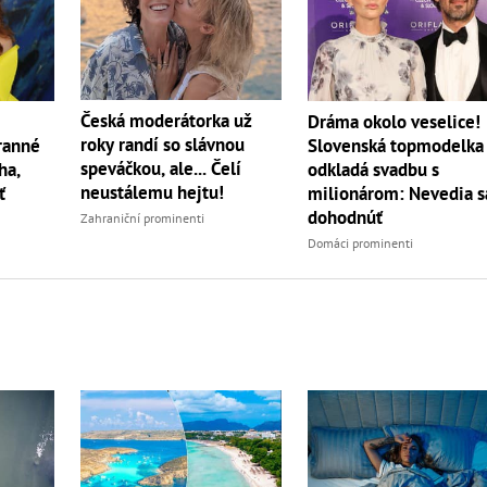
Česká moderátorka už
Dráma okolo veselice!
roky randí so slávnou
ranné
Slovenská topmodelka
speváčkou, ale... Čelí
ha,
odkladá svadbu s
neustálemu hejtu!
ť
milionárom: Nevedia s
dohodnúť
Zahraniční prominenti
Domáci prominenti