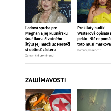
Ľadová sprcha pre
Prekliaty budík!
Meghan a jej kulinársku
Wisterová opísala 
šou! Ikona životného
peklo: Nič nepomá
štýlu jej naložila: Nestačí
toto musí maskova
si obliecť zásteru
Domáci prominenti
Zahraniční prominenti
ZAUJÍMAVOSTI