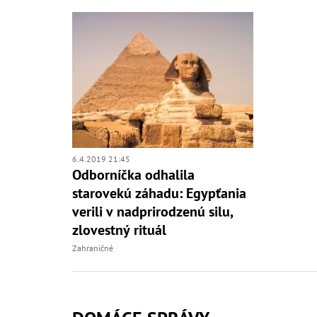
6.4.2019 21:45
Odborníčka odhalila
starovekú záhadu: Egypťania
verili v nadprirodzenú silu,
zlovestný rituál
Zahraničné