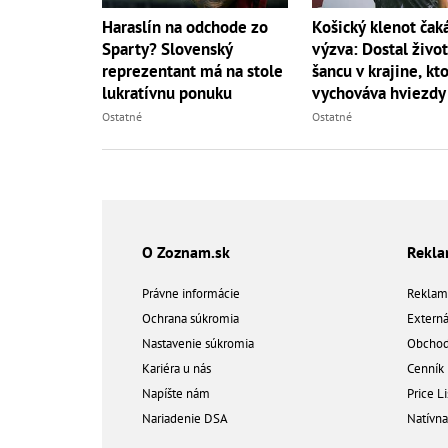
Haraslín na odchode zo
Košický klenot čak
Sparty? Slovenský
výzva: Dostal živo
reprezentant má na stole
šancu v krajine, kt
lukratívnu ponuku
vychováva hviezdy
Ostatné
Ostatné
O Zoznam.sk
Rekl
Právne informácie
Reklam
Ochrana súkromia
Extern
Nastavenie súkromia
Obchod
Kariéra u nás
Cenník
Napíšte nám
Price Li
Nariadenie DSA
Natívn