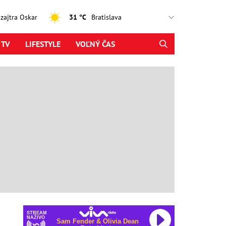
, zajtra Oskar
31 °C
 TV
LIFESTYLE
VOĽNÝ ČAS
STREAM
NAŽIVO
Sam Fender & Olivia Dean