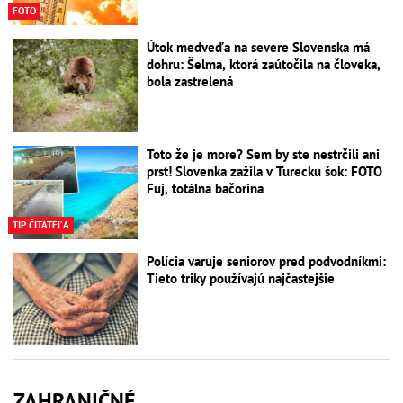
FOTO
Útok medveďa na severe Slovenska má
dohru: Šelma, ktorá zaútočila na človeka,
bola zastrelená
Toto že je more? Sem by ste nestrčili ani
prst! Slovenka zažila v Turecku šok: FOTO
Fuj, totálna bačorina
TIP ČITATEĽA
Polícia varuje seniorov pred podvodníkmi:
Tieto triky používajú najčastejšie
ZAHRANIČNÉ