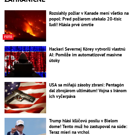
Rozsiahly požiar v Kanade mení všetko na
popol: Pred požiarom utekalo 20-tisíc
ľudí! Hlásia prvé úmrtie
FOTO
Hackeri Severnej Kórey vytvorili vlastnú
AI: Pomôže im automatizovať masívne
útoky
USA sa míňajú zásoby zbraní: Pentagón
dal zbrojárom ultimátum! Vojna s Iránom
ich vyčerpáva
Trump hlási kľúčovú posilu v Bielom
dome! Tento muž ho zastupoval na súde:
Teraz mieri na vrchol