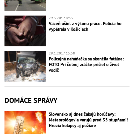
29.3.2017 8:53
Väzeň ušiel z výkonu práce: Polícia ho
vypátrala v Košiciach
29.1.2017 15:58
Policajná naháňačka sa skončila fatálne:
FOTO Pri čelnej zrážke prišiel o život
vodič
DOMÁCE SPRÁVY
Slovensko aj dnes čakajú horúčavy:
Meteorológovia varujú pred 35 stupňami!
Hrozia kolapsy aj požiare