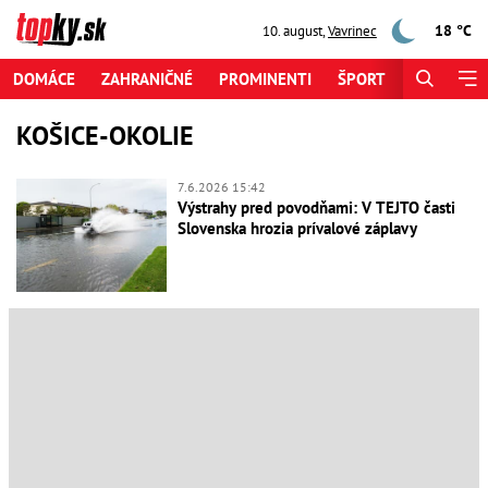
18 °C
10. august
,
Vavrinec
DOMÁCE
ZAHRANIČNÉ
PROMINENTI
ŠPORT
ZAUJÍMAV
KOŠICE-OKOLIE
7.6.2026 15:42
Výstrahy pred povodňami: V TEJTO časti
Slovenska hrozia prívalové záplavy