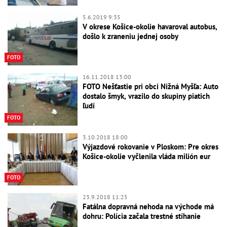
5.6.2019 9:35
V okrese Košice-okolie havaroval autobus,
došlo k zraneniu jednej osoby
FOTO
16.11.2018 13:00
FOTO Nešťastie pri obci Nižná Myšľa: Auto
dostalo šmyk, vrazilo do skupiny piatich
ľudí
FOTO
3.10.2018 18:00
Výjazdové rokovanie v Ploskom: Pre okres
Košice-okolie vyčlenila vláda milión eur
FOTO
23.9.2018 11:25
Fatálna dopravná nehoda na východe má
dohru: Polícia začala trestné stíhanie