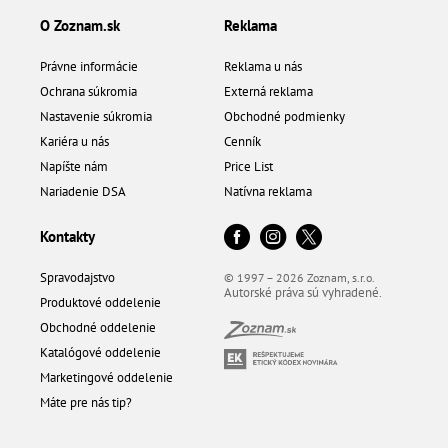
O Zoznam.sk
Reklama
Právne informácie
Reklama u nás
Ochrana súkromia
Externá reklama
Nastavenie súkromia
Obchodné podmienky
Kariéra u nás
Cenník
Napíšte nám
Price List
Nariadenie DSA
Natívna reklama
Kontakty
Spravodajstvo
© 1997 – 2026 Zoznam, s.r.o.
Autorské práva sú vyhradené.
Produktové oddelenie
Obchodné oddelenie
Katalógové oddelenie
Marketingové oddelenie
Máte pre nás tip?