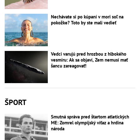
Nechávate si po kúpaní v mori soľ na
pokožke? Toto by ste mali vedieť
Vedci varujú pred hrozbou z hlbokého
vesmíru: Ak sa objaví, Zem nemusí mať
šancu zareagovať!
ŠPORT
Smutná správa pred štartom atletických
ME: Zomrel olympijský víťaz a hrdina
národa