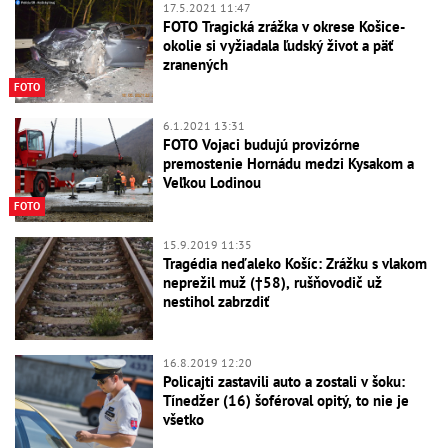
17.5.2021 11:47
FOTO Tragická zrážka v okrese Košice-
okolie si vyžiadala ľudský život a päť
zranených
FOTO
6.1.2021 13:31
FOTO Vojaci budujú provizórne
premostenie Hornádu medzi Kysakom a
Veľkou Lodinou
FOTO
15.9.2019 11:35
Tragédia neďaleko Košíc: Zrážku s vlakom
neprežil muž (†58), rušňovodič už
nestihol zabrzdiť
16.8.2019 12:20
Policajti zastavili auto a zostali v šoku:
Tínedžer (16) šoféroval opitý, to nie je
všetko