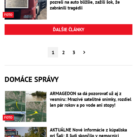
pozreli na auto bližšie, zažili šok, že
zabránili tragédii
FOTO
ĎALŠIE ČLÁNKY
1
2
3
DOMÁCE SPRÁVY
ARMAGEDON sa dá pozorovať už aj z
vesmíru: Mrazivé satelitné snímky, rozdiel
len pár rokov a po vode ani stopy!
FOTO
AKTUÁLNE Nové informácie z kúpaliska
pri Šali: 8 ľudí skončilo v nemocnici