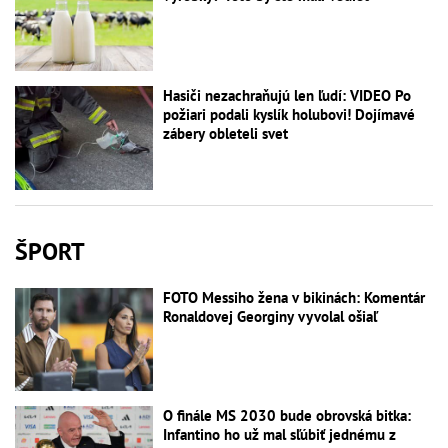
Hasiči nezachraňujú len ľudí: VIDEO Po
požiari podali kyslík holubovi! Dojímavé
zábery obleteli svet
ŠPORT
FOTO Messiho žena v bikinách: Komentár
Ronaldovej Georginy vyvolal ošiaľ
O finále MS 2030 bude obrovská bitka:
Infantino ho už mal sľúbiť jednému z