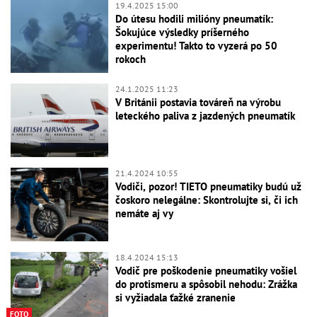
19.4.2025 15:00
Do útesu hodili milióny pneumatík:
Šokujúce výsledky príšerného
experimentu! Takto to vyzerá po 50
rokoch
24.1.2025 11:23
V Británii postavia továreň na výrobu
leteckého paliva z jazdených pneumatík
21.4.2024 10:55
Vodiči, pozor! TIETO pneumatiky budú už
čoskoro nelegálne: Skontrolujte si, či ich
nemáte aj vy
18.4.2024 15:13
Vodič pre poškodenie pneumatiky vošiel
do protismeru a spôsobil nehodu: Zrážka
si vyžiadala ťažké zranenie
FOTO