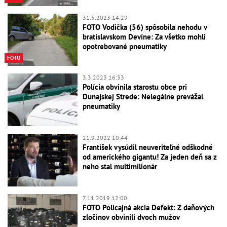
31.5.2023 14:29
FOTO Vodička (56) spôsobila nehodu v
bratislavskom Devíne: Za všetko mohli
opotrebované pneumatiky
FOTO
3.3.2023 16:33
Polícia obvinila starostu obce pri
Dunajskej Strede: Nelegálne prevážal
pneumatiky
21.9.2022 10:44
František vysúdil neuveriteľné odškodné
od amerického gigantu! Za jeden deň sa z
neho stal multimilionár
7.11.2019 12:00
FOTO Policajná akcia Defekt: Z daňových
zločinov obvinili dvoch mužov