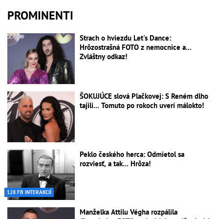
PROMINENTI
Strach o hviezdu Let's Dance:
Hrôzostrašná FOTO z nemocnice a...
Zvláštny odkaz!
ŠOKUJÚCE slová Plačkovej: S Reném dlho
tajili... Tomuto po rokoch uverí málokto!
Peklo českého herca: Odmietol sa
rozviesť, a tak... Hrôza!
128 FB INTERAKCIÍ
Manželka Attilu Végha rozpálila