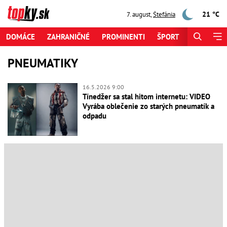
21 °C
7. august
,
Štefánia
DOMÁCE
ZAHRANIČNÉ
PROMINENTI
ŠPORT
ZAUJÍMAV
PNEUMATIKY
16.5.2026 9:00
Tínedžer sa stal hitom internetu: VIDEO
Vyrába oblečenie zo starých pneumatík a
odpadu