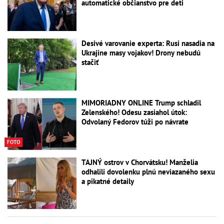
automatické občianstvo pre deti
Desivé varovanie experta: Rusi nasadia na
Ukrajine masy vojakov! Drony nebudú
stačiť
MIMORIADNY ONLINE Trump schladil
Zelenského! Odesu zasiahol útok:
Odvolaný Fedorov túži po návrate
FOTO
TAJNÝ ostrov v Chorvátsku! Manželia
odhalili dovolenku plnú neviazaného sexu
a pikatné detaily