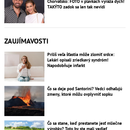
Chorvátsko: FOTO v plavkách vyráža dych!
TAKÝTO zadok sa len tak nevidí
ZAUJÍMAVOSTI
Príliš veľa šťastia môže zlomiť srdce:
Lekári opísali zriedkavý syndróm!
Napodobňuje infarkt
Čo sa deje pod Santorini? Vedci odhaľujú
zmeny, ktoré môžu ovplyvniť sopku
Čo sa stane, keď prestanete jesť mliečne
výrobky? Toto by ste mali vedieť