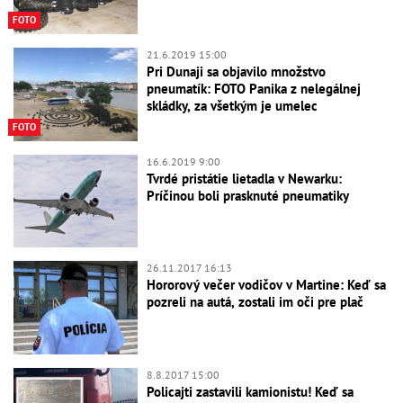
FOTO
21.6.2019 15:00
Pri Dunaji sa objavilo množstvo
pneumatík: FOTO Panika z nelegálnej
skládky, za všetkým je umelec
FOTO
16.6.2019 9:00
Tvrdé pristátie lietadla v Newarku:
Príčinou boli prasknuté pneumatiky
26.11.2017 16:13
Hororový večer vodičov v Martine: Keď sa
pozreli na autá, zostali im oči pre plač
8.8.2017 15:00
Policajti zastavili kamionistu! Keď sa