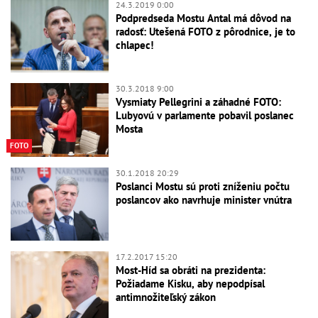
24.3.2019 0:00
Podpredseda Mostu Antal má dôvod na
radosť: Utešená FOTO z pôrodnice, je to
chlapec!
30.3.2018 9:00
Vysmiaty Pellegrini a záhadné FOTO:
Lubyovú v parlamente pobavil poslanec
Mosta
FOTO
30.1.2018 20:29
Poslanci Mostu sú proti zníženiu počtu
poslancov ako navrhuje minister vnútra
17.2.2017 15:20
Most-Híd sa obráti na prezidenta:
Požiadame Kisku, aby nepodpísal
antimnožiteľský zákon