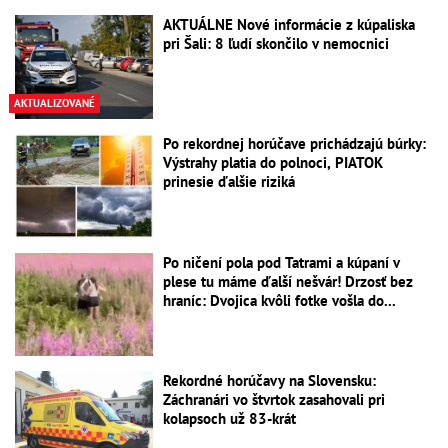
AKTUÁLNE Nové informácie z kúpaliska
pri Šali: 8 ľudí skončilo v nemocnici
AKTUALIZOVANÉ
Po rekordnej horúčave prichádzajú búrky:
Výstrahy platia do polnoci, PIATOK
prinesie ďalšie riziká
Po ničení pola pod Tatrami a kúpaní v
plese tu máme ďalší nešvár! Drzosť bez
hraníc: Dvojica kvôli fotke vošla do...
Rekordné horúčavy na Slovensku:
Záchranári vo štvrtok zasahovali pri
kolapsoch už 83-krát