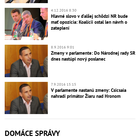
4.12.2016 8:30
Hlavné slovo v ďalšej schôdzi NR bude
mať opozícia: Koalícii ostal len návrh o
zateplení
8.9.2016 9:01
Zmeny v parlamente: Do Národnej rady SR
dnes nastúpi nový poslanec
7.9.2016 15:15
V parlamente nastanú zmeny: Csicsaia
nahradí primátor Žiaru nad Hronom
DOMÁCE SPRÁVY