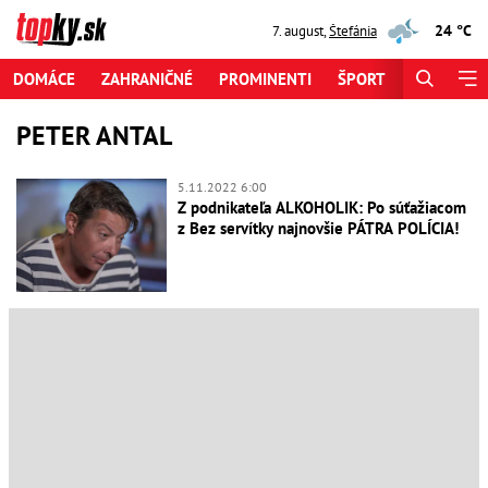
24 °C
7. august
,
Štefánia
DOMÁCE
ZAHRANIČNÉ
PROMINENTI
ŠPORT
ZAUJÍMAV
PETER ANTAL
5.11.2022 6:00
Z podnikateľa ALKOHOLIK: Po súťažiacom
z Bez servítky najnovšie PÁTRA POLÍCIA!