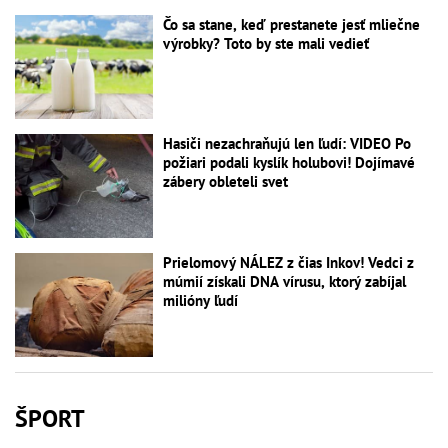
Čo sa stane, keď prestanete jesť mliečne
výrobky? Toto by ste mali vedieť
Hasiči nezachraňujú len ľudí: VIDEO Po
požiari podali kyslík holubovi! Dojímavé
zábery obleteli svet
Prielomový NÁLEZ z čias Inkov! Vedci z
múmií získali DNA vírusu, ktorý zabíjal
milióny ľudí
ŠPORT