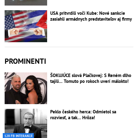
USA pritvrdili voči Kube: Nové sankcie
zasiahli armádnych predstaviteľov aj firmy
PROMINENTI
ŠOKUJÚCE slová Plačkovej: S Reném dlho
tajili... Tomuto po rokoch uverí málokto!
Peklo českého herca: Odmietol sa
rozviesť, a tak... Hrôza!
128 FB INTERAKCIÍ