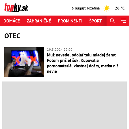
26 °C
6. august
,
Jozefína
DOMÁCE
ZAHRANIČNÉ
PROMINENTI
ŠPORT
ZAUJÍMAV
OTEC
29.5.2024 22:00
Muž nevedel odolať telu mladej ženy:
Potom prišiel šok: Kupoval si
pornomateriál vlastnej dcéry, matka nič
nevie