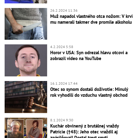
26.2.2024 11:36
Muž napadol vlastného otca nožom: V krvi
mu namerali takmer dve promile alkoholu
4.2.2024 5:58
Horor v USA: Syn odrezal hlavu otcovi a
zobrazil video na YouTube
16.1.2024 17:44
Otec so synom dostali doživotie: Minulý
rok vyhodili do vzduchu vlastný obchod
8.1.2024 9:30
Kuchár obvinený z brutálnej vraždy
Patrície (†48): Jeho otec vraždil aj
znásilňoval! Dostal trest smrti