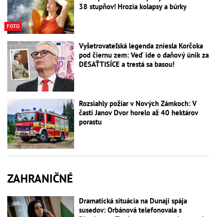
38 stupňov! Hrozia kolapsy a búrky
FOTO
Vyšetrovateľská legenda zniesla Korčoka
pod čiernu zem: Veď ide o daňový únik za
DESAŤTISÍCE a trestá sa basou!
Rozsiahly požiar v Nových Zámkoch: V
časti Janov Dvor horelo až 40 hektárov
porastu
ZAHRANIČNÉ
Dramatická situácia na Dunaji spája
susedov: Orbánová telefonovala s