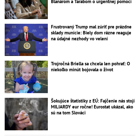
Blanárom a Tarabom o urgentnej pomoci
Frustrovaný Trump mal zúriť pre prázdne
sklady munície: Biely dom rázne reaguje
na údajné nezhody vo velení
Trojročná Briella sa chcela len pohrať: O
niekoľko minút bojovala o život
Šokujúce štatistiky z EÚ: Fajčenie nás stojí
MILIARDY eur ročne! Eurostat ukázal, ako
sú na tom Slováci