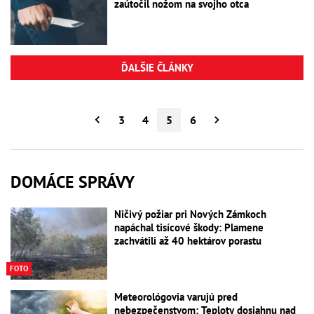
zaútočil nožom na svojho otca
ĎALŠIE ČLÁNKY
3
4
5
6
DOMÁCE SPRÁVY
Ničivý požiar pri Nových Zámkoch
napáchal tisícové škody: Plamene
zachvátili až 40 hektárov porastu
FOTO
Meteorológovia varujú pred
nebezpečenstvom: Teploty dosiahnu nad