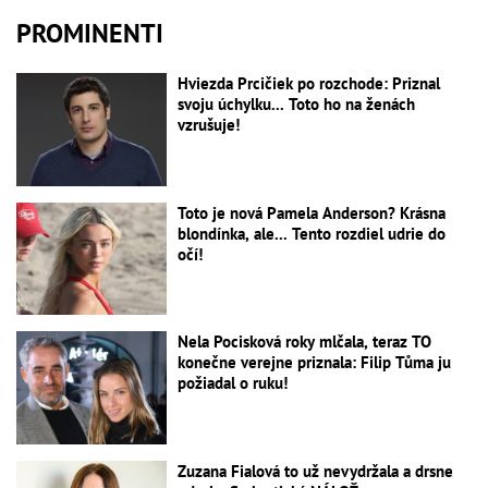
PROMINENTI
Hviezda Prcičiek po rozchode: Priznal
svoju úchylku... Toto ho na ženách
vzrušuje!
Toto je nová Pamela Anderson? Krásna
blondínka, ale... Tento rozdiel udrie do
očí!
Nela Pocisková roky mlčala, teraz TO
konečne verejne priznala: Filip Tůma ju
požiadal o ruku!
Zuzana Fialová to už nevydržala a drsne