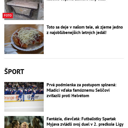
FOTO
Toto sa deje v našom tele, ak zjeme jedno
z najobľúbenejších letných jedál!
ŠPORT
Prvá podmienka za postupom splnená:
Mladíci vďaka famóznemu Seličovi
zvíťazili proti Helvétom
Fantázia, dievčatá: Futbalistky Spartak
Myjava zvládli svoj duel v 2. predkole Ligy