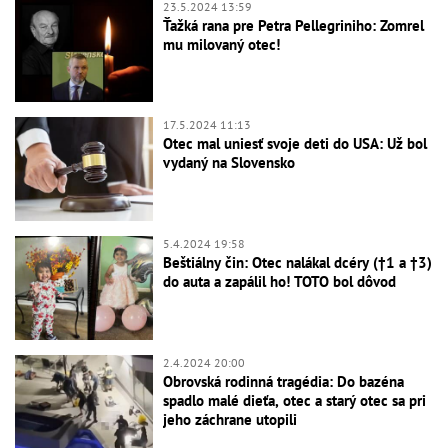
23.5.2024 13:59
Ťažká rana pre Petra Pellegriniho: Zomrel
mu milovaný otec!
17.5.2024 11:13
Otec mal uniesť svoje deti do USA: Už bol
vydaný na Slovensko
5.4.2024 19:58
Beštiálny čin: Otec nalákal dcéry (†1 a †3)
do auta a zapálil ho! TOTO bol dôvod
2.4.2024 20:00
Obrovská rodinná tragédia: Do bazéna
spadlo malé dieťa, otec a starý otec sa pri
jeho záchrane utopili