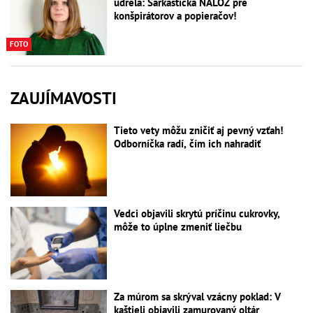
udrela: Sarkastická NÁLOŽ pre
konšpirátorov a popieračov!
FOTO
ZAUJÍMAVOSTI
Tieto vety môžu zničiť aj pevný vzťah!
Odborníčka radí, čím ich nahradiť
Vedci objavili skrytú príčinu cukrovky,
môže to úplne zmeniť liečbu
Za múrom sa skrýval vzácny poklad: V
kaštieli objavili zamurovaný oltár