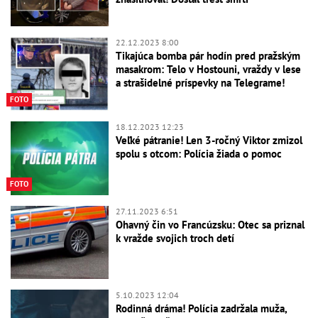
22.12.2023 8:00
Tikajúca bomba pár hodín pred pražským
masakrom: Telo v Hostouni, vraždy v lese
a strašidelné príspevky na Telegrame!
FOTO
18.12.2023 12:23
Veľké pátranie! Len 3-ročný Viktor zmizol
spolu s otcom: Polícia žiada o pomoc
FOTO
27.11.2023 6:51
Ohavný čin vo Francúzsku: Otec sa priznal
k vražde svojich troch detí
5.10.2023 12:04
Rodinná dráma! Polícia zadržala muža,