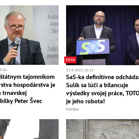
FOTO
3:45
13.9.2022 10:15
štátnym tajomníkom
SaS-ka definitívne odchádz
rstva hospodárstva je
Sulík sa lúči a bilancuje
 trnavskej
výsledky svojej práce, TOT
ilky Peter Švec
je jeho robota!
Domáce