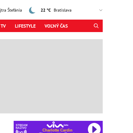
ajtra Štefánia
22 °C
 TV
LIFESTYLE
VOĽNÝ ČAS
STREAM
NAŽIVO
Charlotte Cardin