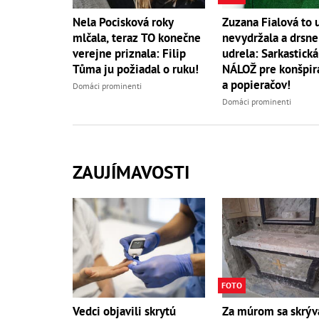
Nela Pocisková roky
Zuzana Fialová to 
mlčala, teraz TO konečne
nevydržala a drsne
verejne priznala: Filip
udrela: Sarkastická
Tůma ju požiadal o ruku!
NÁLOŽ pre konšpir
a popieračov!
Domáci prominenti
Domáci prominenti
ZAUJÍMAVOSTI
FOTO
Vedci objavili skrytú
Za múrom sa skrýv