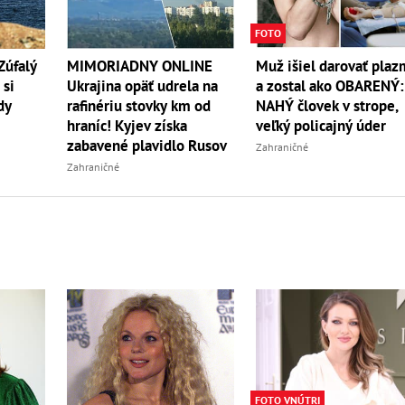
FOTO
Zúfalý
MIMORIADNY ONLINE
Muž išiel darovať pla
 si
Ukrajina opäť udrela na
a zostal ako OBARENÝ:
dy
rafinériu stovky km od
NAHÝ človek v strope,
hraníc! Kyjev získa
veľký policajný úder
zabavené plavidlo Rusov
Zahraničné
Zahraničné
FOTO VNÚTRI