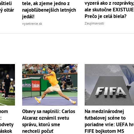
vyzerá ako z rozprávky
štieli
tele, ak zjeme jedno z
ale skutočne EXISTUJE
ý oltár
najobľúbenejších letných
Prečo je celá biela?
jedál!
Zaujímavosti
vysetrenie.sk
anom
Obavy sa naplnili: Carlos
Na medzinárodnej
:
Alcaraz oznámil svetu
futbalovej scéne to
 odvety
správu, ktorú sme
poriadne vrie: UEFA hr
náskok
nechceli počuť
FIFE bojkotom MS