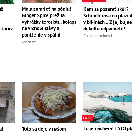
Mala zomrieť na pódiu!
už
Kam sa pozerať skôr?
Ginger Spice prežila
Schindlerová na pláži i
vyhrážky teroristu, kolaps
v bikinách... Z jej bujn
na vrchole slávy aj
átorov
dekoltu odpadnete!
poníženie v spálni
Domáci prominenti
Osobnosti
FOTO
To je nádhera! TÁTO pl
al
Toto sa deje v našom