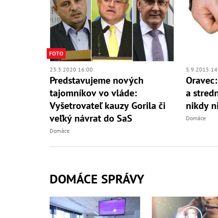
FOTO
23.3.2020 16:00
5.9.2015 14
Predstavujeme nových
Oravec:
tajomníkov vo vláde:
a stred
Vyšetrovateľ kauzy Gorila či
nikdy n
veľký návrat do SaS
Domáce
Domáce
DOMÁCE SPRÁVY