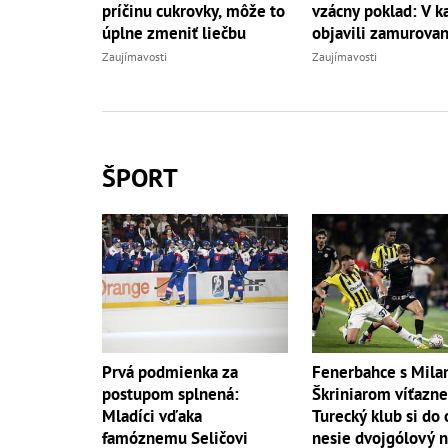
príčinu cukrovky, môže to
vzácny poklad: V ka
úplne zmeniť liečbu
objavili zamurovan
Zaujímavosti
Zaujímavosti
ŠPORT
Prvá podmienka za
Fenerbahce s Mil
postupom splnená:
Škriniarom víťazne
Mladíci vďaka
Turecký klub si do
famóznemu Seličovi
nesie dvojgólový 