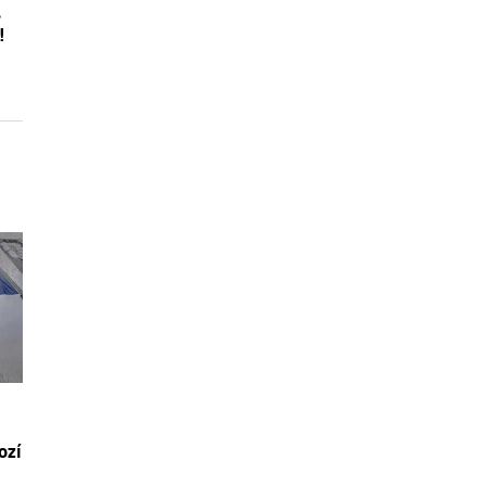
,
!
ozí