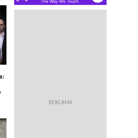
The Way We Touch
a:
O