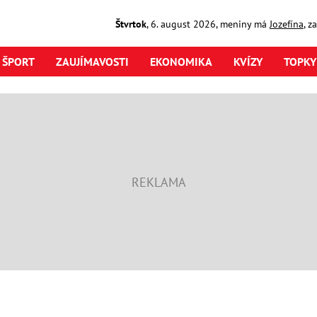
Štvrtok
,
6. august
2026
,
meniny má
Jozefína
, z
ŠPORT
ZAUJÍMAVOSTI
EKONOMIKA
KVÍZY
TOPKY