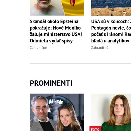
Škandál okolo Epsteina
USA sú v koncoch: 
pokračuje: Nové Mexiko
Pentagón nevie, čo
žaluje ministerstvo USA!
počať s Iránom! Ra
Odmieta vydať spisy
hľadá u analytikov
Zahraničné
Zahraničné
PROMINENTI
FOTO