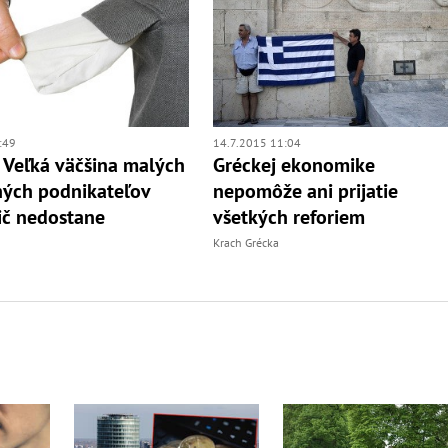
:49
14.7.2015 11:04
 Veľká väčšina malých
Gréckej ekonomike
ných podnikateľov
nepomôže ani prijatie
ič nedostane
všetkých reforiem
Krach Grécka