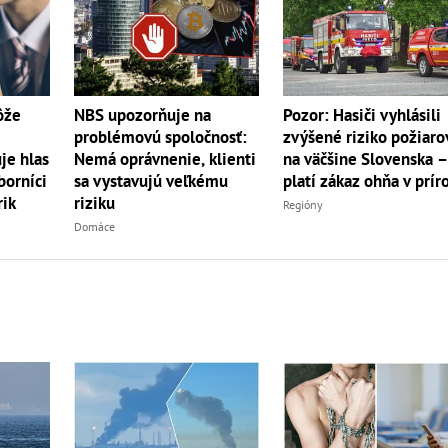
ôže
Pozor: Hasiči vyhlásili
NBS upozorňuje na
zvýšené riziko požiaro
problémovú spoločnosť:
je hlas
na väčšine Slovenska 
Nemá oprávnenie, klienti
borníci
platí zákaz ohňa v prír
sa vystavujú veľkému
rik
riziku
Regióny
Domáce