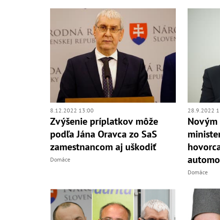
8.12.2022 13:00
28.9.2022 1
Zvýšenie príplatkov môže
Novým 
podľa Jána Oravca zo SaS
ministe
zamestnancom aj uškodiť
hovorca
automob
Domáce
Domáce