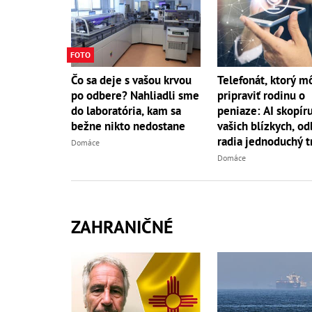
FOTO
Telefonát, ktorý m
Čo sa deje s vašou krvou
pripraviť rodinu o
po odbere? Nahliadli sme
peniaze: AI skopíru
do laboratória, kam sa
vašich blízkych, od
bežne nikto nedostane
radia jednoduchý t
Domáce
Domáce
ZAHRANIČNÉ