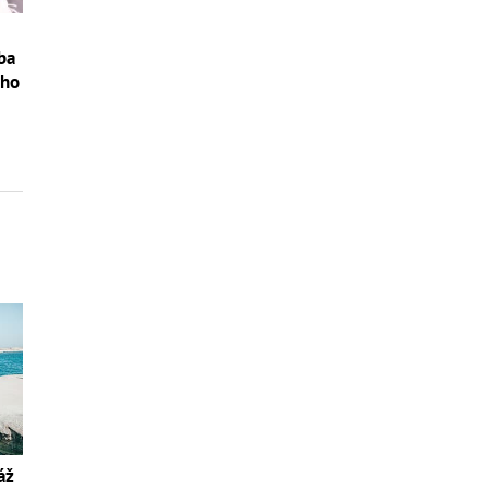
ba
ého
áž