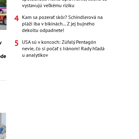
vystavujú veľkému riziku
Kam sa pozerať skôr? Schindlerová na
pláži iba v bikinách... Z jej bujného
dekoltu odpadnete!
USA sú v koncoch: Zúfalý Pentagón
v
nevie, čo si počať s Iránom! Rady hľadá
–
u analytikov
ode