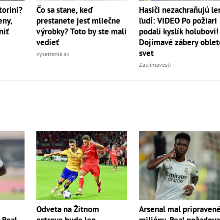
torini?
Čo sa stane, keď
Hasiči nezachraňujú le
eny,
prestanete jesť mliečne
ľudí: VIDEO Po požiari
niť
výrobky? Toto by ste mali
podali kyslík holubovi!
vedieť
Dojímavé zábery oblet
svet
vysetrenie.sk
Zaujímavosti
Odveta na Žitnom
Arsenal mal pripraven
? Real
ostrove bude len
milióny, Real požadova