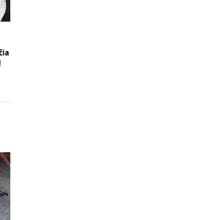
čia
!