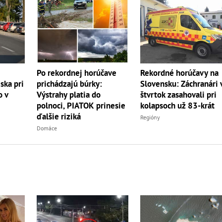
Rekordné horúčavy na
Po rekordnej horúčave
Slovensku: Záchranári 
ska pri
prichádzajú búrky:
štvrtok zasahovali pri
o v
Výstrahy platia do
kolapsoch už 83-krát
polnoci, PIATOK prinesie
ďalšie riziká
Regióny
Domáce