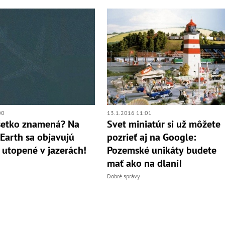
00
13.1.2016 11:01
šetko znamená? Na
Svet miniatúr si už môžete
Earth sa objavujú
pozrieť aj na Google:
á utopené v jazerách!
Pozemské unikáty budete
mať ako na dlani!
Dobré správy