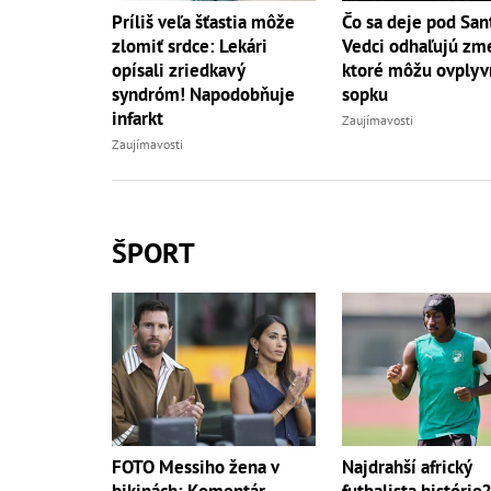
Príliš veľa šťastia môže
Čo sa deje pod San
zlomiť srdce: Lekári
Vedci odhaľujú zm
opísali zriedkavý
ktoré môžu ovplyv
syndróm! Napodobňuje
sopku
infarkt
Zaujímavosti
Zaujímavosti
ŠPORT
FOTO Messiho žena v
Najdrahší africký
bikinách: Komentár
futbalista histórie