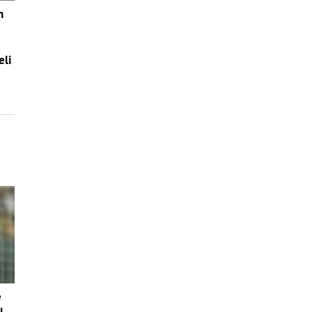
n
eli
é
l