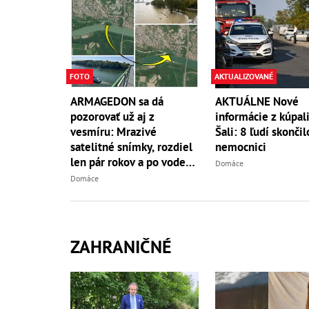
FOTO
AKTUALIZOVANÉ
ARMAGEDON sa dá
AKTUÁLNE Nové
pozorovať už aj z
informácie z kúpali
vesmíru: Mrazivé
Šali: 8 ľudí skončil
satelitné snímky, rozdiel
nemocnici
len pár rokov a po vode
Domáce
ani stopy!
Domáce
ZAHRANIČNÉ