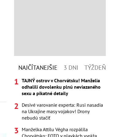
NAJČÍTANEJŠIE
3 DNI
TÝŽDEŇ
TAJNÝ ostrov v Chorvátsku! Manželia
odhalili dovolenku plnú neviazaného
sexu a pikatné detaily
Desivé varovanie experta: Rusi nasadia
na Ukrajine masy vojakov! Drony
nebudú stačiť
Manželka Attilu Végha rozpálila
Chorvátsko: FOTO v plavkách vyráža