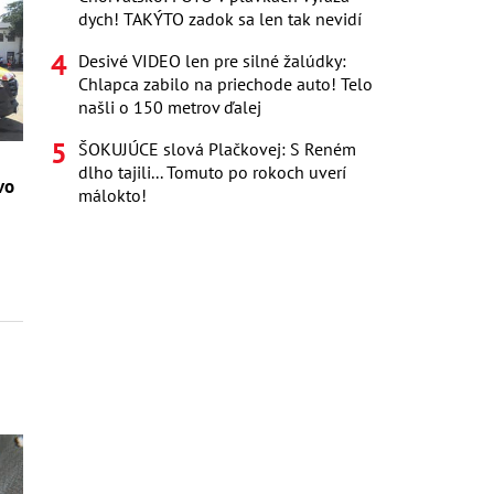
dych! TAKÝTO zadok sa len tak nevidí
Desivé VIDEO len pre silné žalúdky:
Chlapca zabilo na priechode auto! Telo
našli o 150 metrov ďalej
ŠOKUJÚCE slová Plačkovej: S Reném
dlho tajili... Tomuto po rokoch uverí
vo
málokto!