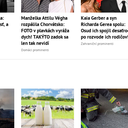
a:
Manželka Attilu Végha
Kaia Gerber a syn
sť, a
rozpálila Chorvátsko:
Richarda Gerea spolu:
FOTO v plavkách vyráža
Osud ich spojil desaťro
dych! TAKÝTO zadok sa
po rozvode ich rodičov
len tak nevidí
Zahraniční prominenti
Domáci prominenti