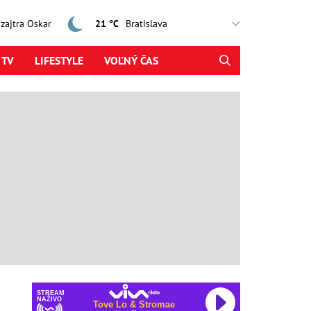
, zajtra Oskar
21 °C
 TV
LIFESTYLE
VOĽNÝ ČAS
STREAM
NAŽIVO
Tove Lo & Stromae