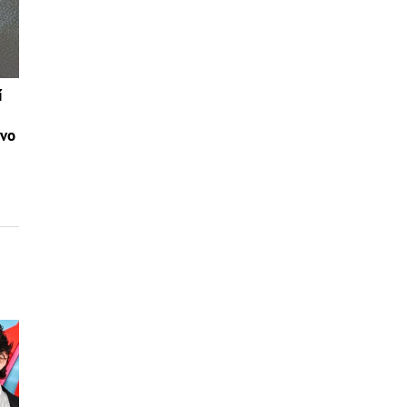
í
tvo