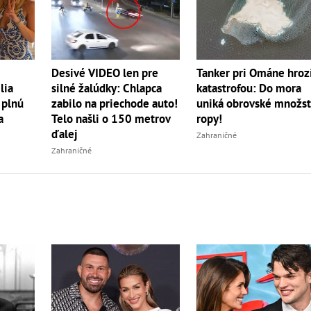
Tanker pri Ománe hroz
Desivé VIDEO len pre
lia
katastrofou: Do mora
silné žalúdky: Chlapca
 plnú
uniká obrovské množs
zabilo na priechode auto!
a
ropy!
Telo našli o 150 metrov
ďalej
Zahraničné
Zahraničné