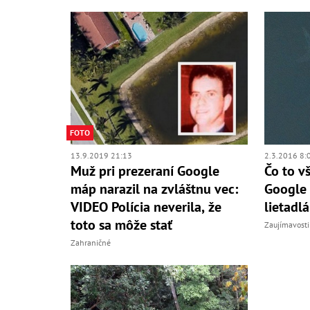
FOTO
13.9.2019 21:13
2.3.2016 8:
Muž pri prezeraní Google
Čo to v
máp narazil na zvláštnu vec:
Google 
VIDEO Polícia neverila, že
lietadl
toto sa môže stať
Zaujímavosti
Zahraničné