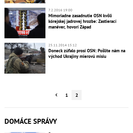
7.2.2016 19:00
Mimoriadne zasadnutie OSN kvôli
kórejskej jadrovej hrozbe: Zastierací
manéver, hovorí Západ
25.11.2014 15:12
Doneck zúfalo prosí OSN: Pošlite nám na
východ Ukrajiny mierovú misiu
1
2
DOMÁCE SPRÁVY