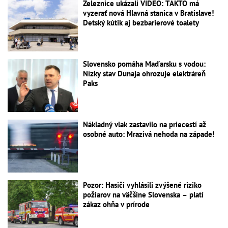
Železnice ukázali VIDEO: TAKTO má
vyzerať nová Hlavná stanica v Bratislave!
Detský kútik aj bezbarierové toalety
Slovensko pomáha Maďarsku s vodou:
Nízky stav Dunaja ohrozuje elektráreň
Paks
Nákladný vlak zastavilo na priecestí až
osobné auto: Mrazivá nehoda na západe!
Pozor: Hasiči vyhlásili zvýšené riziko
požiarov na väčšine Slovenska – platí
zákaz ohňa v prírode