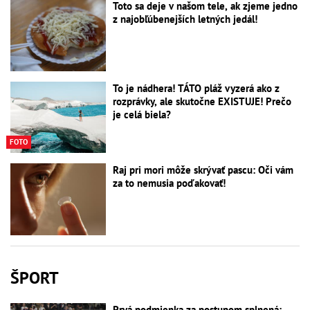
Toto sa deje v našom tele, ak zjeme jedno
z najobľúbenejších letných jedál!
To je nádhera! TÁTO pláž vyzerá ako z
rozprávky, ale skutočne EXISTUJE! Prečo
je celá biela?
FOTO
Raj pri mori môže skrývať pascu: Oči vám
za to nemusia poďakovať!
ŠPORT
Prvá podmienka za postupom splnená: