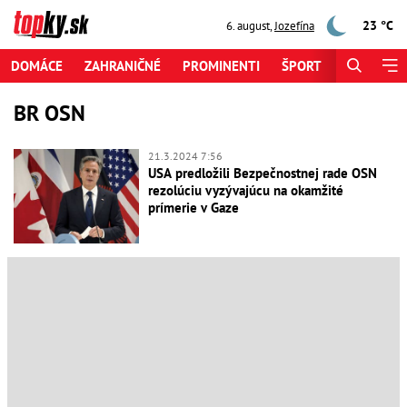
23 °C
6. august
,
Jozefína
DOMÁCE
ZAHRANIČNÉ
PROMINENTI
ŠPORT
ZAUJÍMAV
BR OSN
21.3.2024 7:56
USA predložili Bezpečnostnej rade OSN
rezolúciu vyzývajúcu na okamžité
prímerie v Gaze