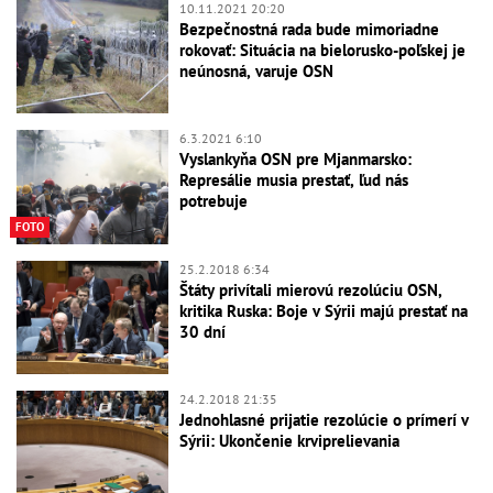
10.11.2021 20:20
Bezpečnostná rada bude mimoriadne
rokovať: Situácia na bielorusko-poľskej je
neúnosná, varuje OSN
6.3.2021 6:10
Vyslankyňa OSN pre Mjanmarsko:
Represálie musia prestať, ľud nás
potrebuje
FOTO
25.2.2018 6:34
Štáty privítali mierovú rezolúciu OSN,
kritika Ruska: Boje v Sýrii majú prestať na
30 dní
24.2.2018 21:35
Jednohlasné prijatie rezolúcie o prímerí v
Sýrii: Ukončenie krviprelievania