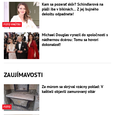
Kam sa pozerať skôr? Schindlerová na
pláži iba v bikinách... Z jej bujného
dekoltu odpadnete!
FOTO VNÚTRI
Michael Douglas vyrazil do spoločnosti s
nádhernou dcérou: Tomu sa hovorí
dokonalosť!
ZAUJÍMAVOSTI
Za múrom sa skrýval vzácny poklad: V
kaštieli objavili zamurovaný oltár
FOTO