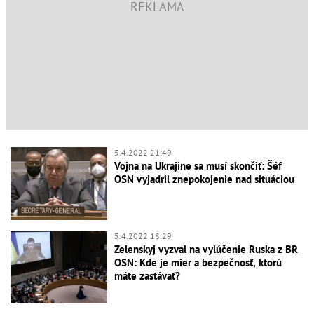
5.4.2022 21:49
Vojna na Ukrajine sa musí skončiť: Šéf
OSN vyjadril znepokojenie nad situáciou
5.4.2022 18:29
Zelenskyj vyzval na vylúčenie Ruska z BR
OSN: Kde je mier a bezpečnosť, ktorú
máte zastávať?