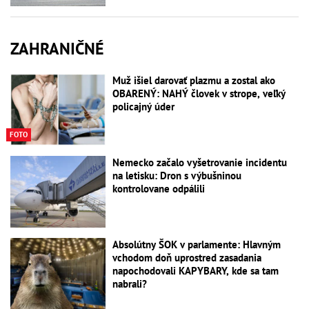
ZAHRANIČNÉ
Muž išiel darovať plazmu a zostal ako
OBARENÝ: NAHÝ človek v strope, veľký
policajný úder
FOTO
Nemecko začalo vyšetrovanie incidentu
na letisku: Dron s výbušninou
kontrolovane odpálili
Absolútny ŠOK v parlamente: Hlavným
vchodom doň uprostred zasadania
napochodovali KAPYBARY, kde sa tam
nabrali?