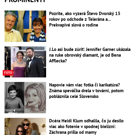
Pozrite, ako vyzerá Števo Dvorský 15
rokov po odchode z Telerána a...
Prekvapivé slová o rodine
J.Lo asi bude zúriť: Jennifer Garner ukázala
na ruke obrovský diamant, je od Bena
Afflecka?
FOTO
Napovie vám viac fotka či karikatúra?
Známa speváčka drela v továrni, potom
pobláznila celé Slovensko
Dcéra Heidi Klum odhalila, čo ju desilo
viac ako fotenie v spodnej bielizni:
Záchrana prišla od mamy