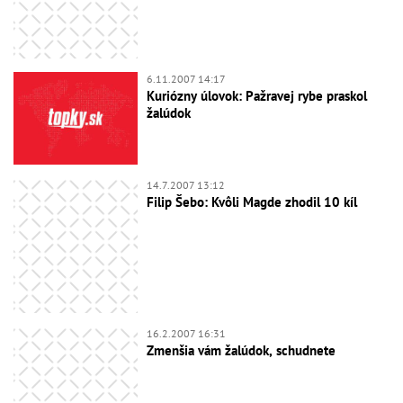
6.11.2007 14:17
Kuriózny úlovok: Pažravej rybe praskol
žalúdok
14.7.2007 13:12
Filip Šebo: Kvôli Magde zhodil 10 kíl
16.2.2007 16:31
Zmenšia vám žalúdok, schudnete