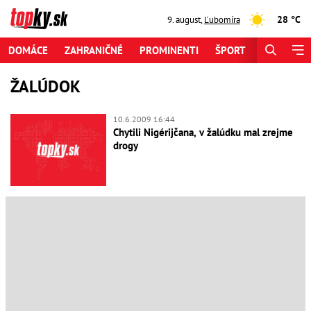
28 °C
9. august
,
Ľubomíra
DOMÁCE
ZAHRANIČNÉ
PROMINENTI
ŠPORT
ZAUJÍMAV
ŽALÚDOK
10.6.2009 16:44
Chytili Nigérijčana, v žalúdku mal zrejme
drogy