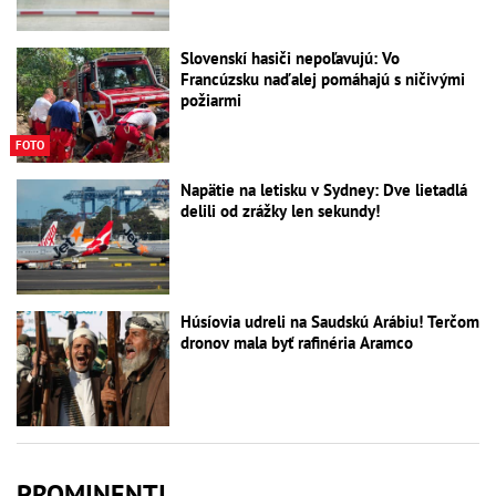
Slovenskí hasiči nepoľavujú: Vo
Francúzsku naďalej pomáhajú s ničivými
požiarmi
FOTO
Napätie na letisku v Sydney: Dve lietadlá
delili od zrážky len sekundy!
Húsíovia udreli na Saudskú Arábiu! Terčom
dronov mala byť rafinéria Aramco
PROMINENTI