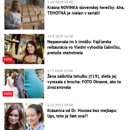
5.10.2024 10:00
Krásna NOVINKA slovenskej herečky: Aha,
TEHOTNÁ je nielen v seriáli!
10.9.2019 16:30
Nepasovala im k imidžu: Fajčiarska
reštaurácia vo Viedni vyhodila čašníčku,
pretože otehotnela
FOTO
17.5.2019 23:00
Žena zaškrtila tehuľku (†19), dieťa jej
vyrezala z brucha: FOTO Otrasné, ako to
zinscenovala
FOTO
6.12.2013 20:00
Krásavica od Dr. Housea bez mejkapu:
Ups, toto je fakt ona?!