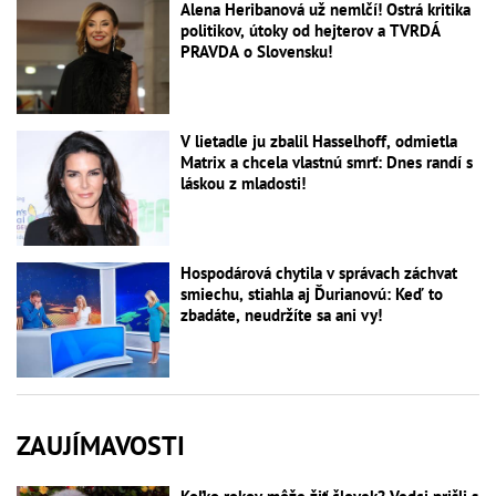
Alena Heribanová už nemlčí! Ostrá kritika
politikov, útoky od hejterov a TVRDÁ
PRAVDA o Slovensku!
V lietadle ju zbalil Hasselhoff, odmietla
Matrix a chcela vlastnú smrť: Dnes randí s
láskou z mladosti!
Hospodárová chytila v správach záchvat
smiechu, stiahla aj Ďurianovú: Keď to
zbadáte, neudržíte sa ani vy!
ZAUJÍMAVOSTI