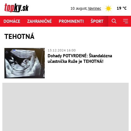
19 °C
10. august
,
Vavrinec
DOMÁCE
ZAHRANIČNÉ
PROMINENTI
ŠPORT
ZAUJÍMAV
TEHOTNÁ
13.12.2024 16:00
Dohady POTVRDENÉ: Škandalózna
učastníčka Ruže je TEHOTNÁ!