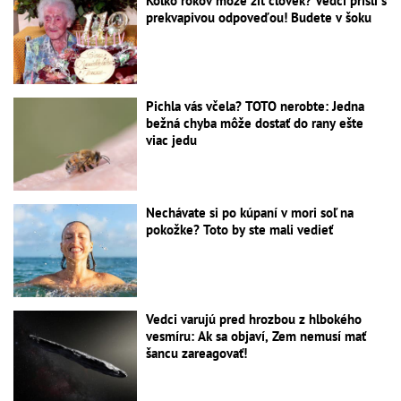
Koľko rokov môže žiť človek? Vedci prišli s
prekvapivou odpoveďou! Budete v šoku
Pichla vás včela? TOTO nerobte: Jedna
bežná chyba môže dostať do rany ešte
viac jedu
Nechávate si po kúpaní v mori soľ na
pokožke? Toto by ste mali vedieť
Vedci varujú pred hrozbou z hlbokého
vesmíru: Ak sa objaví, Zem nemusí mať
šancu zareagovať!