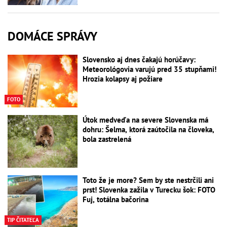
DOMÁCE SPRÁVY
Slovensko aj dnes čakajú horúčavy:
Meteorológovia varujú pred 35 stupňami!
Hrozia kolapsy aj požiare
FOTO
Útok medveďa na severe Slovenska má
dohru: Šelma, ktorá zaútočila na človeka,
bola zastrelená
Toto že je more? Sem by ste nestrčili ani
prst! Slovenka zažila v Turecku šok: FOTO
Fuj, totálna bačorina
TIP ČITATEĽA