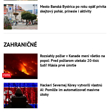
Mesto Banská Bystrica po roku opäť privíta
skejtový pohár, prinesie i aktivity
ZAHRANIČNÉ
Rozsiahly požiar v Kanade mení všetko na
popol: Pred požiarom utekalo 20-tisíc
ľudí! Hlásia prvé úmrtie
FOTO
Hackeri Severnej Kórey vytvorili vlastnú
AI: Pomôže im automatizovať masívne
útoky