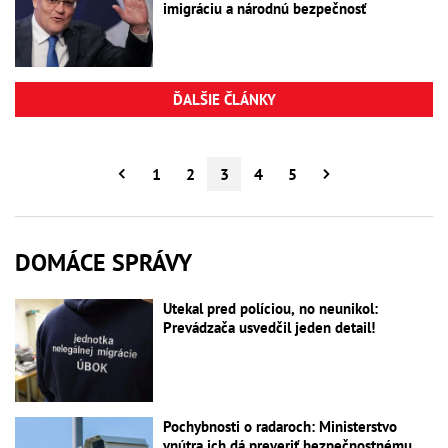
imigráciu a národnú bezpečnosť
ĎALŠIE ČLÁNKY
1
2
3
4
5
DOMÁCE SPRÁVY
Utekal pred políciou, no neunikol:
Prevádzača usvedčil jeden detail!
Pochybnosti o radaroch: Ministerstvo
vnútra ich dá preveriť bezpečnostnému