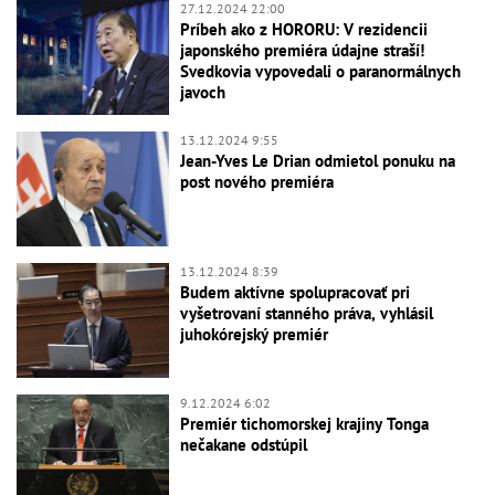
27.12.2024 22:00
Príbeh ako z HORORU: V rezidencii
japonského premiéra údajne straší!
Svedkovia vypovedali o paranormálnych
javoch
13.12.2024 9:55
Jean-Yves Le Drian odmietol ponuku na
post nového premiéra
13.12.2024 8:39
Budem aktívne spolupracovať pri
vyšetrovaní stanného práva, vyhlásil
juhokórejský premiér
9.12.2024 6:02
Premiér tichomorskej krajiny Tonga
nečakane odstúpil