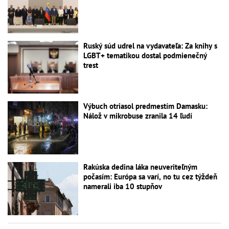
Ruský súd udrel na vydavateľa: Za knihy s
LGBT+ tematikou dostal podmienečný
trest
Výbuch otriasol predmestím Damasku:
Nálož v mikrobuse zranila 14 ľudí
Rakúska dedina láka neuveriteľným
počasím: Európa sa varí, no tu cez týždeň
namerali iba 10 stupňov