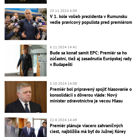
25.11.2024 6:09
V 1. kole volieb prezidenta v Rumunsku
vedie pravicový populista pred premiérom
6.11.2024 14:41
Bude sa konať samit EPC: Premiér sa ho
zúčastní, tiež aj zasadnutia Európskej rady
v Budapešti
5.10.2024 14:08
Premiér bol pripravený spojiť hlasovanie o
konsolidácii s dôverou vláde: Nový
minister zdravotníctva je vecou Hlasu
22.8.2024 14:49
Premiér plánuje viacero zahraničných
ciest, najbližšia má byť do Južnej Kórey