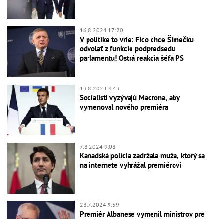
16.8.2024 17:20
V politike to vrie: Fico chce Šimečku
odvolať z funkcie podpredsedu
parlamentu! Ostrá reakcia šéfa PS
13.8.2024 8:43
Socialisti vyzývajú Macrona, aby
vymenoval nového premiéra
7.8.2024 9:08
Kanadská polícia zadržala muža, ktorý sa
na internete vyhrážal premiérovi
28.7.2024 9:59
Premiér Albanese vymenil ministrov pre