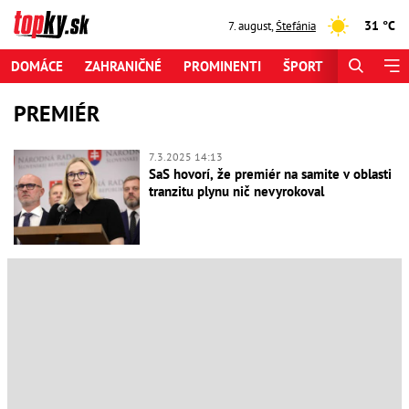
31 °C
7. august
,
Štefánia
DOMÁCE
ZAHRANIČNÉ
PROMINENTI
ŠPORT
ZAUJÍMAV
PREMIÉR
7.3.2025 14:13
SaS hovorí, že premiér na samite v oblasti
tranzitu plynu nič nevyrokoval