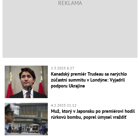
2.3.2025 6:27
Kanadský premiér Trudeau sa narýchlo
zúčastní summitu v Londýne: Vyjadril
podporu Ukrajine
4.2.2025 21:12
Muž, ktorý v Japonsku po premiérovi hodil
rúrkovú bombu, poprel úmysel vraždiť