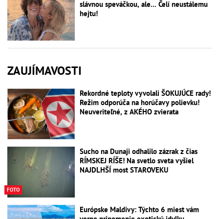
slávnou speváčkou, ale... Čelí neustálemu
hejtu!
ZAUJÍMAVOSTI
Rekordné teploty vyvolali ŠOKUJÚCE rady!
Režim odporúča na horúčavy polievku!
Neuveriteľné, z AKÉHO zvierata
Sucho na Dunaji odhalilo zázrak z čias
RÍMSKEJ RÍŠE! Na svetlo sveta vyšiel
NAJDLHŠÍ most STAROVEKU
FOTO
Európske Maldivy: Týchto 6 miest vám
verne pripomenie exotickú idylku