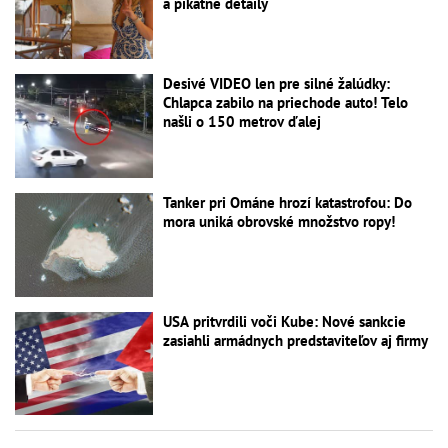
a pikatné detaily
Desivé VIDEO len pre silné žalúdky:
Chlapca zabilo na priechode auto! Telo
našli o 150 metrov ďalej
Tanker pri Ománe hrozí katastrofou: Do
mora uniká obrovské množstvo ropy!
USA pritvrdili voči Kube: Nové sankcie
zasiahli armádnych predstaviteľov aj firmy