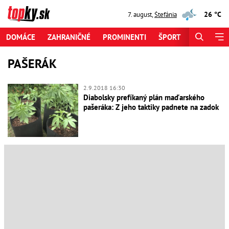
26 °C
7. august
,
Štefánia
DOMÁCE
ZAHRANIČNÉ
PROMINENTI
ŠPORT
ZAUJÍMAV
PAŠERÁK
2.9.2018 16:30
Diabolsky prefíkaný plán maďarského
pašeráka: Z jeho taktiky padnete na zadok