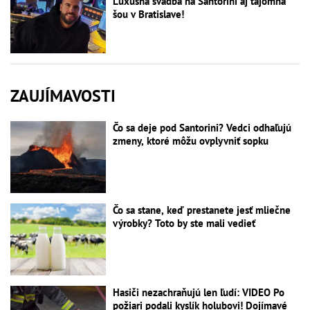
Luxusná svadba na Santorini aj tajomná
šou v Bratislave!
ZAUJÍMAVOSTI
Čo sa deje pod Santorini? Vedci odhaľujú
zmeny, ktoré môžu ovplyvniť sopku
Čo sa stane, keď prestanete jesť mliečne
výrobky? Toto by ste mali vedieť
Hasiči nezachraňujú len ľudí: VIDEO Po
požiari podali kyslík holubovi! Dojímavé