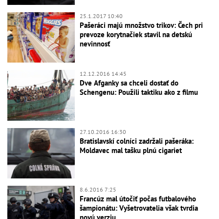
25.1.2017 10:40
Pašeráci majú množstvo trikov: Čech pri
prevoze korytnačiek stavil na detskú
nevinnosť
12.12.2016 14:45
Dve Afganky sa chceli dostať do
Schengenu: Použili taktiku ako z filmu
27.10.2016 16:30
Bratislavskí colníci zadržali pašeráka:
Moldavec mal tašku plnú cigariet
8.6.2016 7:25
Francúz mal útočiť počas futbalového
šampionátu: Vyšetrovatelia však tvrdia
novú verziu