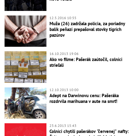
12.5.2016 10:55
Muža (26) zadržala polícia, za poriadny
balík peňazí prepašoval stovky tigrích
pazúrov
16.10.2013 19:06
Ako vo filme: Pašerák zaútočil, colníci
strieľali
12.10.2013 10:00
Adept na Darwinovu cenu: Pašeráka
rozdrvila marihuana v aute na smrť!
23.6.2013 15:43
Colníci chytili pašerákov "červenej" nafty: