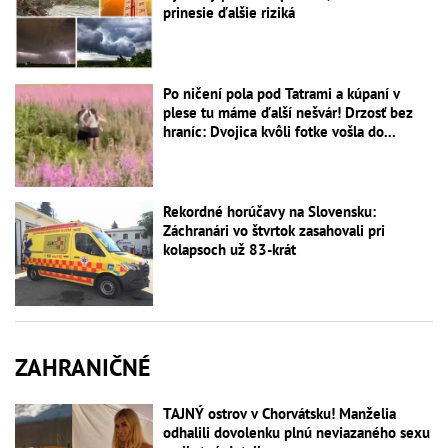
prinesie ďalšie riziká
Po ničení pola pod Tatrami a kúpaní v
plese tu máme ďalší nešvár! Drzosť bez
hraníc: Dvojica kvôli fotke vošla do...
Rekordné horúčavy na Slovensku:
Záchranári vo štvrtok zasahovali pri
kolapsoch už 83-krát
ZAHRANIČNÉ
TAJNÝ ostrov v Chorvátsku! Manželia
odhalili dovolenku plnú neviazaného sexu