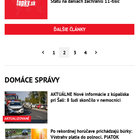
Štátu na daniach zachránili 11-tisíc
ĎALŠIE ČLÁNKY
1
2
3
4
DOMÁCE SPRÁVY
AKTUÁLNE Nové informácie z kúpaliska
pri Šali: 8 ľudí skončilo v nemocnici
AKTUALIZOVANÉ
Po rekordnej horúčave prichádzajú búrky:
Výstrahy platia do polnoci, PIATOK