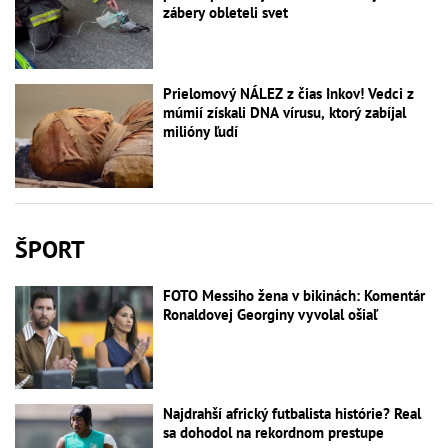
zábery obleteli svet
Prielomový NÁLEZ z čias Inkov! Vedci z
múmií získali DNA vírusu, ktorý zabíjal
milióny ľudí
ŠPORT
FOTO Messiho žena v bikinách: Komentár
Ronaldovej Georginy vyvolal ošiaľ
Najdrahší africký futbalista histórie? Real
sa dohodol na rekordnom prestupe