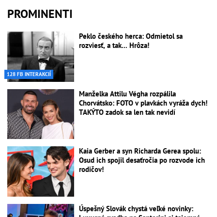
PROMINENTI
Peklo českého herca: Odmietol sa
rozviesť, a tak... Hrôza!
128 FB INTERAKCIÍ
Manželka Attilu Végha rozpálila
Chorvátsko: FOTO v plavkách vyráža dych!
TAKÝTO zadok sa len tak nevidí
Kaia Gerber a syn Richarda Gerea spolu:
Osud ich spojil desaťročia po rozvode ich
rodičov!
Úspešný Slovák chystá veľké novinky: