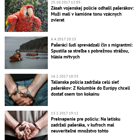
25.10.2017 12:05
Zásah vojenskej polície odhalil pašerákov:
Muži mali v kamióne tonu vzácnych
zvierat
6.4.2017 20:15
Pašeráci ľudí sprevádzali čln s migrantmi:
Spustila sa streľba s pobrežnou strážou,
hlásia mŕtvych
16.2.2017 18:55
Talianska polícia zadržala celú sieť
pašerákov: Z Kolumbie do Európy chceli
dostať osem ton kokaínu
13.2.2017 19:12
Prekvapenie pre políciu: Na letisku
zadržali pašeráka, v kufroch mal
neuveriteľné množstvo tohto