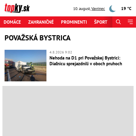
19 °C
10. august
,
Vavrinec
DOMÁCE
ZAHRANIČNÉ
PROMINENTI
ŠPORT
ZAUJÍMAV
POVAŽSKÁ BYSTRICA
4.8.2026 9:02
Nehoda na D1 pri Považskej Bystrici:
Diaľnicu sprejazdnili v oboch pruhoch