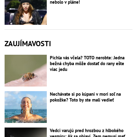
nebolo v pláne!
ZAUJÍMAVOSTI
Pichla vás včela? TOTO nerobte: Jedna
bežná chyba môže dostať do rany ešte
viac jedu
Nechávate si po kúpaní v mori soľ na
pokožke? Toto by ste mali vedieť
Vedci varujú pred hrozbou z hlbokého
vesmíru: Ak sa objaví, Zem nemusí mať