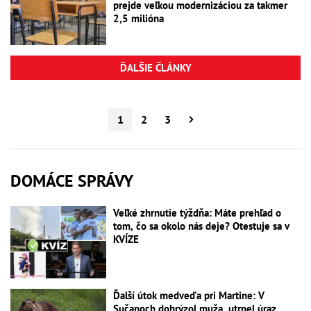
prejde veľkou modernizáciou za takmer
2,5 milióna
ĎALŠIE ČLÁNKY
1
2
3
DOMÁCE SPRÁVY
Veľké zhrnutie týždňa: Máte prehľad o
tom, čo sa okolo nás deje? Otestuje sa v
KVÍZE
Ďalší útok medveďa pri Martine: V
Sučanoch dohrýzol muža, utrpel úraz