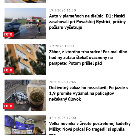
19.3.2026 11:50
Auto v plameňoch na diaľnici D1: Hasiči
zasahovali pri Považskej Bystrici, príčiny
požiaru vyšetrujú
FOTO
3.2.2026 18:00
Záber, z ktorého trhá srdce! Pes mal dlhé
hodiny zúfalo štekať uväznený na
parapete: Potom prišiel pád
FOTO
20.1.2026 12:46
Doživotný zákaz ho nezastavil: Po jazde s
1,9 promile vytiahol na policajtov
nečakaný úlovok
FOTO
4.11.2025 12:00
Veľká novinka v živote postrelenej kadetky
Mišky: Nová práca! Po tragédii si splnila
sen