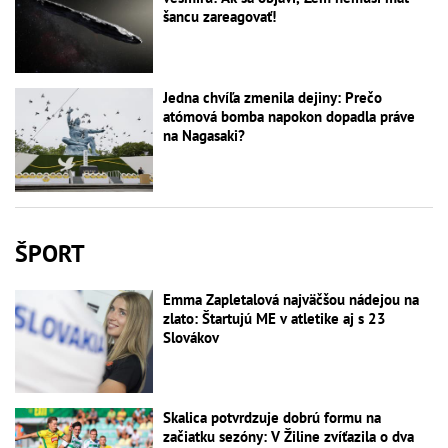
šancu zareagovať!
Jedna chvíľa zmenila dejiny: Prečo
atómová bomba napokon dopadla práve
na Nagasaki?
ŠPORT
Emma Zapletalová najväčšou nádejou na
zlato: Štartujú ME v atletike aj s 23
Slovákov
Skalica potvrdzuje dobrú formu na
začiatku sezóny: V Žiline zvíťazila o dva