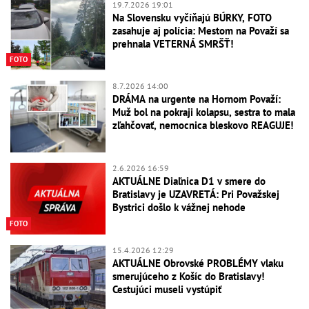
19.7.2026 19:01
Na Slovensku vyčíňajú BÚRKY, FOTO
zasahuje aj polícia: Mestom na Považí sa
prehnala VETERNÁ SMRŠŤ!
FOTO
8.7.2026 14:00
DRÁMA na urgente na Hornom Považí:
Muž bol na pokraji kolapsu, sestra to mala
zľahčovať, nemocnica bleskovo REAGUJE!
2.6.2026 16:59
AKTUÁLNE Diaľnica D1 v smere do
Bratislavy je UZAVRETÁ: Pri Považskej
Bystrici došlo k vážnej nehode
FOTO
15.4.2026 12:29
AKTUÁLNE Obrovské PROBLÉMY vlaku
smerujúceho z Košíc do Bratislavy!
Cestujúci museli vystúpiť