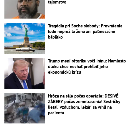
tajomstvo
Tragédia pri Soche slobody: Prevrátenie
lode neprežila žena ani päťmesačné
bábätko
Trump mení rétoriku voči Iránu: Namiesto
útoku chce nechať prehĺbiť jeho
ekonomickú krízu
Hrôza na sále počas operácie: DESIVÉ
ZÁBERY počas zemetrasenia! Sestričky
lietali vzduchom, lekári sa vrhli na
pacienta