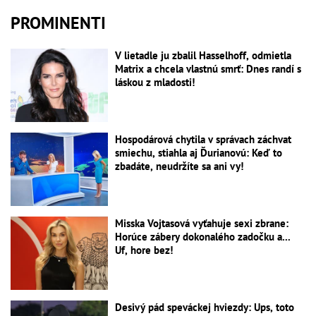
PROMINENTI
V lietadle ju zbalil Hasselhoff, odmietla
Matrix a chcela vlastnú smrť: Dnes randí s
láskou z mladosti!
Hospodárová chytila v správach záchvat
smiechu, stiahla aj Ďurianovú: Keď to
zbadáte, neudržíte sa ani vy!
Misska Vojtasová vyťahuje sexi zbrane:
Horúce zábery dokonalého zadočku a...
Uf, hore bez!
Desivý pád speváckej hviezdy: Ups, toto