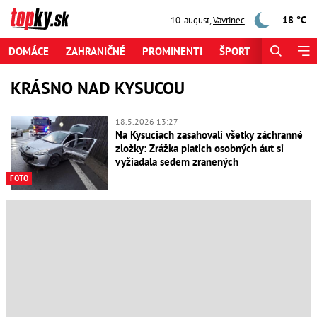
18 °C
10. august
,
Vavrinec
DOMÁCE
ZAHRANIČNÉ
PROMINENTI
ŠPORT
ZAUJÍMAV
KRÁSNO NAD KYSUCOU
18.5.2026 13:27
Na Kysuciach zasahovali všetky záchranné
zložky: Zrážka piatich osobných áut si
vyžiadala sedem zranených
FOTO