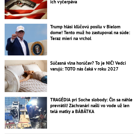
ich vyčerpáva
Trump hlási kľúčovú posilu v Bielom
dome! Tento muž ho zastupoval na súde:
Teraz mieri na vrchol
Súčasná vlna horúčav? To je NIČ! Vedci
varujú: TOTO nás čaká v roku 2027
TRAGÉDIA pri Soche slobody: Čln sa náhle
prevrátil! Záchranári našli vo vode už len
telá matky a BÁBÄTKA