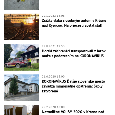
22.1.2022 15:08
Zrážka vlaku s osobným autom v Krásne
nad Kysucou: Na priecestí zostal stáť!
29.8.2021 19:53
Horskí záchranári transportovali z lazov
muža s podozrením na KORONAVÍRUS
26.6.2020 13:00
KORONAVÍRUS Ďalšie slovenské mesto
zavádza mimoriadne opatrenia: Školy
zatvorené
29.2.2020 18:00
Netradičné VOĽBY 2020 v Krásne nad