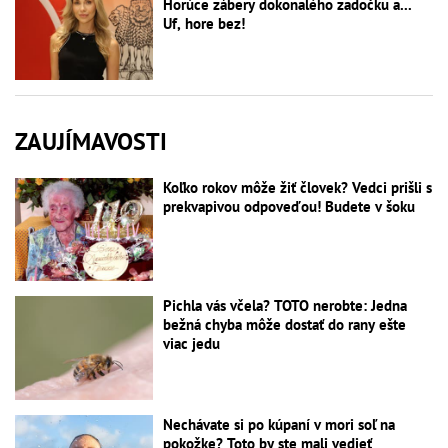
Horúce zábery dokonalého zadočku a...
Uf, hore bez!
ZAUJÍMAVOSTI
Koľko rokov môže žiť človek? Vedci prišli s
prekvapivou odpoveďou! Budete v šoku
Pichla vás včela? TOTO nerobte: Jedna
bežná chyba môže dostať do rany ešte
viac jedu
Nechávate si po kúpaní v mori soľ na
pokožke? Toto by ste mali vedieť