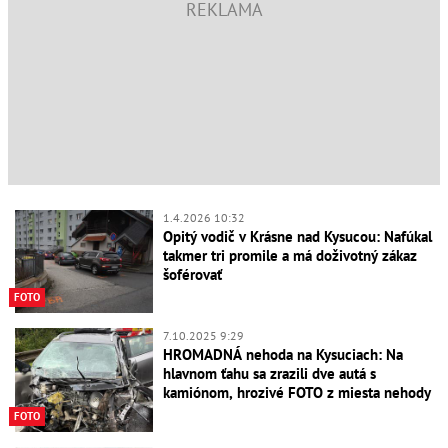
1.4.2026 10:32
Opitý vodič v Krásne nad Kysucou: Nafúkal
takmer tri promile a má doživotný zákaz
šoférovať
FOTO
7.10.2025 9:29
HROMADNÁ nehoda na Kysuciach: Na
hlavnom ťahu sa zrazili dve autá s
kamiónom, hrozivé FOTO z miesta nehody
FOTO