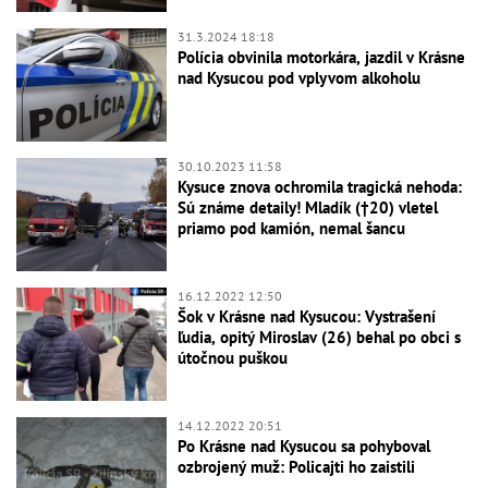
31.3.2024 18:18
Polícia obvinila motorkára, jazdil v Krásne
nad Kysucou pod vplyvom alkoholu
30.10.2023 11:58
Kysuce znova ochromila tragická nehoda:
Sú známe detaily! Mladík (†20) vletel
priamo pod kamión, nemal šancu
16.12.2022 12:50
Šok v Krásne nad Kysucou: Vystrašení
ľudia, opitý Miroslav (26) behal po obci s
útočnou puškou
14.12.2022 20:51
Po Krásne nad Kysucou sa pohyboval
ozbrojený muž: Policajti ho zaistili