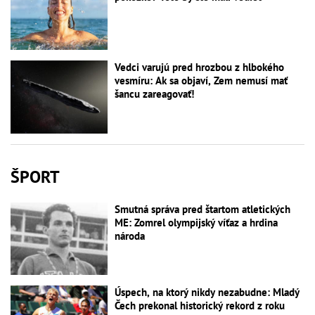
Vedci varujú pred hrozbou z hlbokého
vesmíru: Ak sa objaví, Zem nemusí mať
šancu zareagovať!
ŠPORT
Smutná správa pred štartom atletických
ME: Zomrel olympijský víťaz a hrdina
národa
Úspech, na ktorý nikdy nezabudne: Mladý
Čech prekonal historický rekord z roku