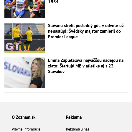
1984
Slovanu strelil posledný gól, v odvete už
nenastúpi: Švédsky majster zamieril do
Premier League
Emma Zapletalová najväčšou nádejou na
zlato: Štartujú ME v atletike aj s 23
Slovákov
O Zoznam.sk
Reklama
Právne informácie
Reklama u nás