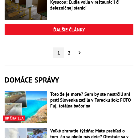
Kysucou: Ľudia volia v reštaurácii či
železničnej stanici
ĎALŠIE ČLÁNKY
1
2
DOMÁCE SPRÁVY
Toto že je more? Sem by ste nestrčili ani
prst! Slovenka zažila v Turecku šok: FOTO
Fuj, totálna bačorina
TIP ČITATEĽA
Veľké zhrnutie týždňa: Máte prehľad o
tom, čo sa okolo nás deje? Otestuje sa v