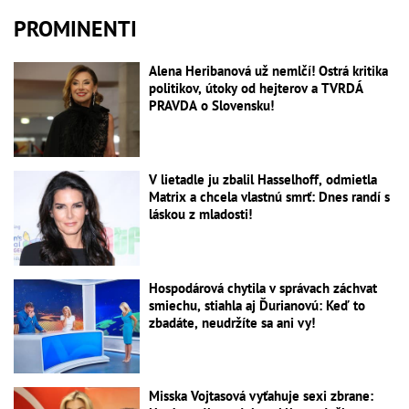
PROMINENTI
Alena Heribanová už nemlčí! Ostrá kritika
politikov, útoky od hejterov a TVRDÁ
PRAVDA o Slovensku!
V lietadle ju zbalil Hasselhoff, odmietla
Matrix a chcela vlastnú smrť: Dnes randí s
láskou z mladosti!
Hospodárová chytila v správach záchvat
smiechu, stiahla aj Ďurianovú: Keď to
zbadáte, neudržíte sa ani vy!
Misska Vojtasová vyťahuje sexi zbrane: