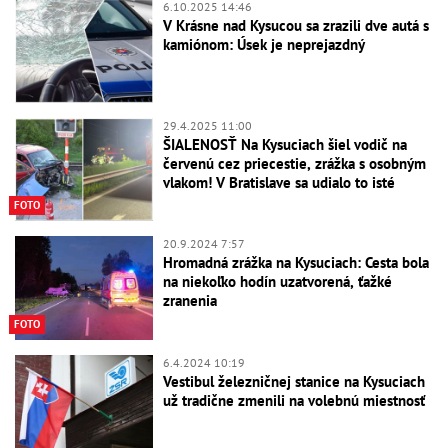
6.10.2025 14:46
V Krásne nad Kysucou sa zrazili dve autá s
kamiónom: Úsek je neprejazdný
29.4.2025 11:00
ŠIALENOSŤ Na Kysuciach šiel vodič na
červenú cez priecestie, zrážka s osobným
vlakom! V Bratislave sa udialo to isté
FOTO
20.9.2024 7:57
Hromadná zrážka na Kysuciach: Cesta bola
na niekoľko hodín uzatvorená, ťažké
zranenia
FOTO
6.4.2024 10:19
Vestibul železničnej stanice na Kysuciach
už tradične zmenili na volebnú miestnosť