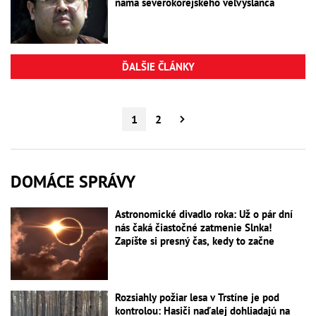
nama severokórejského veľvyslanca
ĎALŠIE ČLÁNKY
1
2
DOMÁCE SPRÁVY
Astronomické divadlo roka: Už o pár dní
nás čaká čiastočné zatmenie Slnka!
Zapíšte si presný čas, kedy to začne
Rozsiahly požiar lesa v Trstíne je pod
kontrolou: Hasiči naďalej dohliadajú na