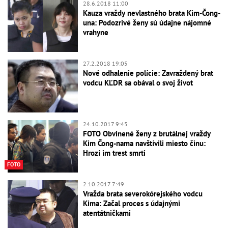
28.6.2018 11:00
Kauza vraždy nevlastného brata Kim-Čong-
una: Podozrivé ženy sú údajne nájomné
vrahyne
27.2.2018 19:05
Nové odhalenie polície: Zavraždený brat
vodcu KĽDR sa obával o svoj život
24.10.2017 9:45
FOTO Obvinené ženy z brutálnej vraždy
Kim Čong-nama navštívili miesto činu:
Hrozí im trest smrti
FOTO
2.10.2017 7:49
Vražda brata severokórejského vodcu
Kima: Začal proces s údajnými
atentátničkami