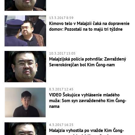
13.3.2017 8:59
Kimovo telo v Malajzii čaká na dopravenie
domov: Pozostalí na to majú tri týždne
10.3.2017 15:05
Malajzijská polícia potvrdila: Zavraždený
Severokórejčan bol Kim Čong-nam
8.3.2017 12:45
VIDEO Šokujúce vyhlásenie mladého
muža: Som syn zavraždeného Kim Čong-
nama
4.3.2017 16:25
Malajzia vyhostila po vražde Kim Čong-