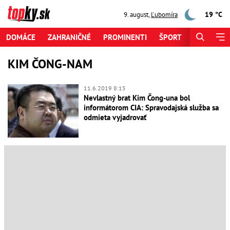
19 °C
9. august
,
Ľubomíra
DOMÁCE
ZAHRANIČNÉ
PROMINENTI
ŠPORT
ZAUJÍMAV
KIM ČONG-NAM
11.6.2019 8:15
Nevlastný brat Kim Čong-una bol
informátorom CIA: Spravodajská služba sa
odmieta vyjadrovať