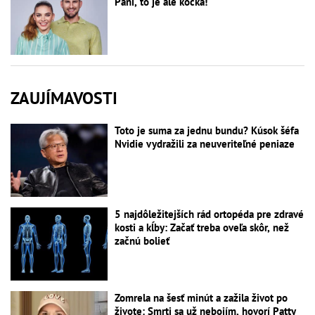
Páni, to je ale kočka!
ZAUJÍMAVOSTI
Toto je suma za jednu bundu? Kúsok šéfa
Nvidie vydražili za neuveriteľné peniaze
5 najdôležitejších rád ortopéda pre zdravé
kosti a kĺby: Začať treba oveľa skôr, než
začnú bolieť
Zomrela na šesť minút a zažila život po
živote: Smrti sa už nebojím, hovorí Patty