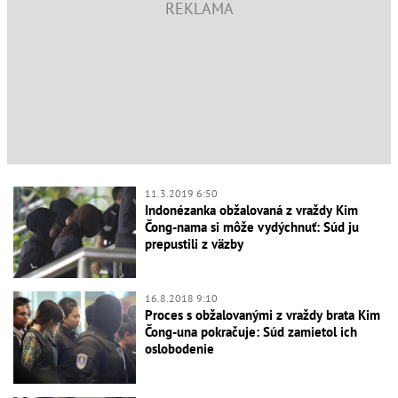
11.3.2019 6:50
Indonézanka obžalovaná z vraždy Kim
Čong-nama si môže vydýchnuť: Súd ju
prepustili z väzby
16.8.2018 9:10
Proces s obžalovanými z vraždy brata Kim
Čong-una pokračuje: Súd zamietol ich
oslobodenie