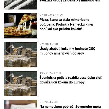
zadržala drogy za desiatky miliónov eur
27.10.2024 18:59
Pizza, ktorá sa stala mimoriadne
obľúbená: Podnik v Nemecku k nej
ponúkal ako prílohu kokaín!
2.9.2024 7:10
Úrady zhabali kokaín v hodnote 200
miliónov amerických dolárov
19.7.2024 17:00
Španielska polícia rozbila pašerácku sieť
dovážajúcu kokaín do Európy
5.7.2024 7:40
Na nemeckom pobreží Severného mora