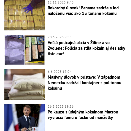
12.11.2025 9:43
Rekordný úlovok! Panama zadržala loď
naloženú viac ako 13 tonami kokaínu
20.6.2025 9:55
Veľká policajná akcia v Žiline a vo
Zvolene: Polícia zaistila kokaín aj desiatky
tisíc eur!
6.6.2025 17:04
Masívny úlovok v prístave: V západnom
Nemecku zadržali kontajner s pol tonou
kokaínu
26.5.2025 19:56
Po kauze s údajným kokaínom Macron
vyvracia fámu o facke od manželky