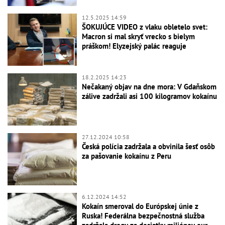
12.5.2025 14:59
ŠOKUJÚCE VIDEO z vlaku obletelo svet:
Macron si mal skryť vrecko s bielym
práškom! Elyzejský palác reaguje
18.2.2025 14:23
Nečakaný objav na dne mora: V Gdaňskom
zálive zadržali asi 100 kilogramov kokaínu
27.12.2024 10:58
Česká polícia zadržala a obvinila šesť osôb
za pašovanie kokaínu z Peru
6.12.2024 14:52
Kokaín smeroval do Európskej únie z
Ruska! Federálna bezpečnostná služba