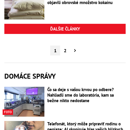
objavili obrovské množstvo kokaínu
ĎALŠIE ČLÁNKY
1
2
DOMÁCE SPRÁVY
Čo sa deje s vašou krvou po odbere?
Nahliadli sme do laboratória, kam sa
bežne nikto nedostane
FOTO
Telefonát, ktorý môže pripraviť rodinu o
peniaze: AI skopíruje hlas vašich blízkych,