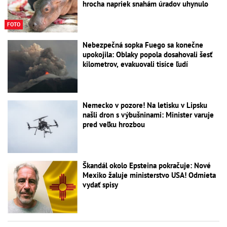
hrocha napriek snahám úradov uhynulo
FOTO
Nebezpečná sopka Fuego sa konečne
upokojila: Oblaky popola dosahovali šesť
kilometrov, evakuovali tisíce ľudí
Nemecko v pozore! Na letisku v Lipsku
našli dron s výbušninami: Minister varuje
pred veľku hrozbou
Škandál okolo Epsteina pokračuje: Nové
Mexiko žaluje ministerstvo USA! Odmieta
vydať spisy