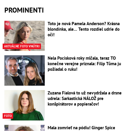
PROMINENTI
Toto je nová Pamela Anderson? Krásna
blondínka, ale... Tento rozdiel udrie do
očí!
AKTUÁLNE FOTO VNÚTRI
Nela Pocisková roky mlčala, teraz TO
konečne verejne priznala: Filip Tůma ju
požiadal o ruku!
Zuzana Fialová to už nevydržala a drsne
udrela: Sarkastická NÁLOŽ pre
konšpirátorov a popieračov!
FOTO
Mala zomrieť na pódiu! Ginger Spice