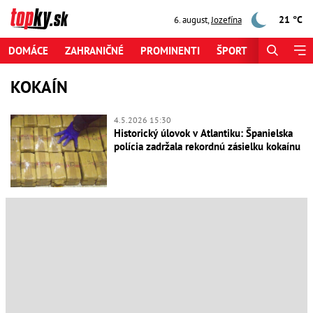
21 °C
6. august
,
Jozefína
DOMÁCE
ZAHRANIČNÉ
PROMINENTI
ŠPORT
ZAUJÍMAV
KOKAÍN
4.5.2026 15:30
Historický úlovok v Atlantiku: Španielska
polícia zadržala rekordnú zásielku kokaínu