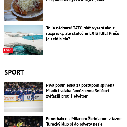
To je nádhera! TÁTO pláž vyzerá ako z
rozprávky, ale skutočne EXISTUJE! Prečo
je celá biela?
FOTO
ŠPORT
Prvá podmienka za postupom splnená:
Mladíci vďaka famóznemu Seličovi
zvíťazili proti Helvétom
Fenerbahce s Milanom Škriniarom víťazne:
Turecký klub si do odvety nesie