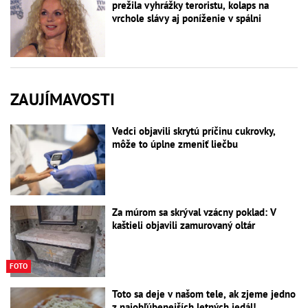
prežila vyhrážky teroristu, kolaps na
vrchole slávy aj poníženie v spálni
ZAUJÍMAVOSTI
Vedci objavili skrytú príčinu cukrovky,
môže to úplne zmeniť liečbu
Za múrom sa skrýval vzácny poklad: V
kaštieli objavili zamurovaný oltár
FOTO
Toto sa deje v našom tele, ak zjeme jedno
z najobľúbenejších letných jedál!