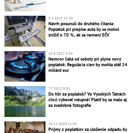
8.2.2023 11:20
Návrh posunuli do druhého čítania:
Poplatok pri prepise auta by sa mohol
znížiť o 70 %, ak sa nemení EČV
29.9.2022 9:30
Nemcov čaká od soboty pri plyne nový
poplatok: Regulácia cien by mohla stáť 24
miliárd eur
7.7.2022 0:01
Do hôr za poplatok? Vo Vysokých Tatrách
chcú vyberať vstupné! Platiť by sa malo aj
za svadobné fotografie
26.11.2020 11:45
Príjmy z poplatkov za uloženie odpadu by