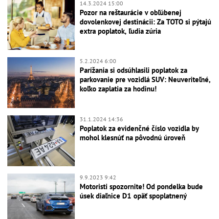
14.3.2024 15:00
Pozor na reštaurácie v obľúbenej
dovolenkovej destinácii: Za TOTO si pýtajú
extra poplatok, ľudia zúria
5.2.2024 6:00
Parížania si odsúhlasili poplatok za
parkovanie pre vozidlá SUV: Neuveriteľné,
koľko zaplatia za hodinu!
31.1.2024 14:36
Poplatok za evidenčné číslo vozidla by
mohol klesnúť na pôvodnú úroveň
9.9.2023 9:42
Motoristi spozornite! Od pondelka bude
úsek diaľnice D1 opäť spoplatnený