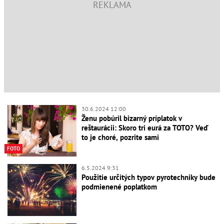
30.6.2024 12:00
Ženu pobúril bizarný príplatok v
reštaurácii: Skoro tri eurá za TOTO? Veď
to je choré, pozrite sami
FOTO
6.5.2024 9:31
Použitie určitých typov pyrotechniky bude
podmienené poplatkom