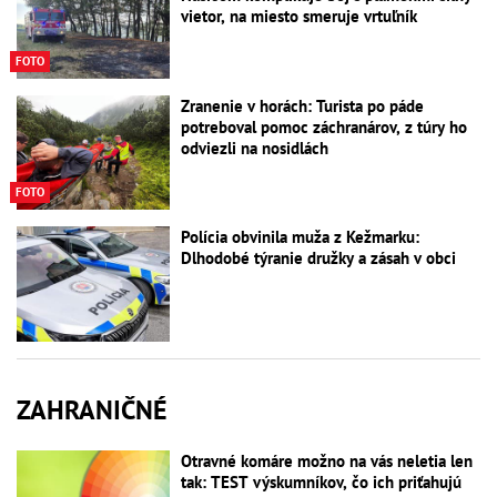
vietor, na miesto smeruje vrtuľník
FOTO
Zranenie v horách: Turista po páde
potreboval pomoc záchranárov, z túry ho
odviezli na nosidlách
FOTO
Polícia obvinila muža z Kežmarku:
Dlhodobé týranie družky a zásah v obci
ZAHRANIČNÉ
Otravné komáre možno na vás neletia len
tak: TEST výskumníkov, čo ich priťahujú