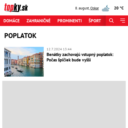
20 °C
8. august
,
Oskar
DOMÁCE
ZAHRANIČNÉ
PROMINENTI
ŠPORT
ZAUJÍMAV
POPLATOK
12.7.2024 13:44
Benátky zachovajú vstupný poplatok:
Počas špičiek bude vyšší