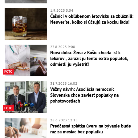
1.9.2023 5:54
Čašníci v obľúbenom letovisku sa zbláznili:
Neuveríte, koľko si účtujú za kocku ľadu!
27.8.2023 9:00
Nová doba: Žena z Košíc chcela ísť k
lekárovi, zarazil ju tento extra poplatok,
odmietli ju vyšetriť!
FOTO
31.7.2023 16:02
Vážny návrh: Asociácia nemocníc
Slovenska chce zaviesť poplatky na
pohotovostiach
FOTO
28.6.2023 12:15
Predčasná splátka úveru na bývanie bude
raz za mesiac bez poplatku