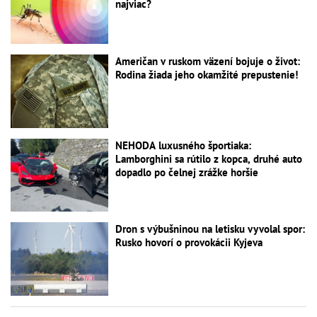
najviac?
Američan v ruskom väzení bojuje o život:
Rodina žiada jeho okamžité prepustenie!
NEHODA luxusného športiaka:
Lamborghini sa rútilo z kopca, druhé auto
dopadlo po čelnej zrážke horšie
Dron s výbušninou na letisku vyvolal spor:
Rusko hovorí o provokácii Kyjeva