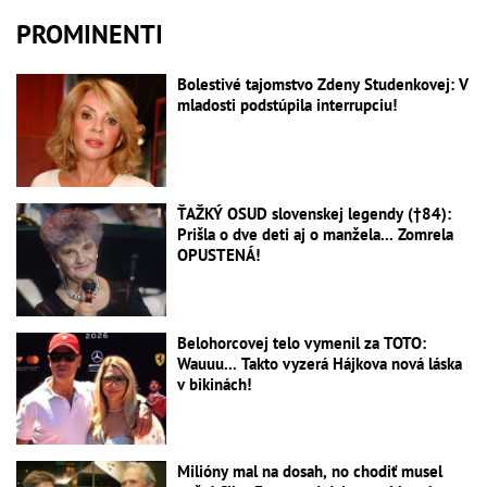
PROMINENTI
Bolestivé tajomstvo Zdeny Studenkovej: V
mladosti podstúpila interrupciu!
ŤAŽKÝ OSUD slovenskej legendy (†84):
Prišla o dve deti aj o manžela... Zomrela
OPUSTENÁ!
Belohorcovej telo vymenil za TOTO:
Wauuu... Takto vyzerá Hájkova nová láska
v bikinách!
Milióny mal na dosah, no chodiť musel