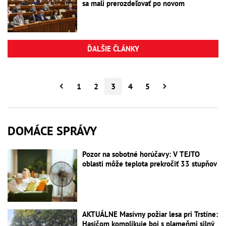
sa mali prerozdeľovať po novom
ĎALŠIE ČLÁNKY
1
2
3
4
5
DOMÁCE SPRÁVY
Pozor na sobotné horúčavy: V TEJTO
oblasti môže teplota prekročiť 33 stupňov
AKTUÁLNE Masívny požiar lesa pri Trstíne:
Hasičom komplikuje boj s plameňmi silný