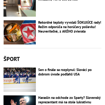
Rekordné teploty vyvolali ŠOKUJÚCE rady!
Režim odporúča na horúčavy polievku!
Neuveriteľné, z AKÉHO zvierata
ŠPORT
Sen o finále sa rozplynul: Slováci po
dobrom úvode podľahli USA
Haraslín na odchode zo Sparty? Slovenský
reprezentant má na stole lukratívnu