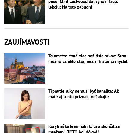
pešo! Clint Eastwood dal synovi krutú
lekciu: Na toto zabudni
ZAUJÍMAVOSTI
Tajomstvo staré viac než tisíc rokov: Brno
možno vzniklo skôr, než si historici mysleli
Tŕpnutie ruky nemusí byť banalita: Ak
máte aj tento príznak, nečakajte
Korytnačka kriminálnik: Leo skončil za
mrežami, TOTO bol dôvod!