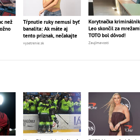
Korytnačka kriminálnik
ac než
Tŕpnutie ruky nemusí byť
Leo skončil za mrežami
možno
banalita: Ak máte aj
TOTO bol dôvod!
tento príznak, nečakajte
Zaujímavosti
vysetrenie.sk