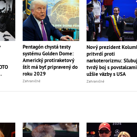
v
Pentagón chystá testy
Nový prezident Kolum
systému Golden Dome:
pritvrdí proti
Americký protiraketový
narkoterorizmu: Sľubu
TOTO
štít má byť pripravený do
tvrdý boj s povstalcami
roku 2029
užšie väzby s USA
Zahraničné
Zahraničné