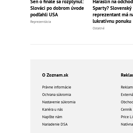
Sen o finále sa rozplynul:
Haraslín na odchod
Slováci po dobrom úvode
Sparty? Slovenský
podľahli USA
reprezentant má na
lukratívnu ponuku
Reprezentácia
Ostatné
O Zoznam.sk
Rekl
Právne informácie
Reklam
Ochrana súkromia
Extern
Nastavenie súkromia
Obchod
Kariéra u nás
Cenník
Napíšte nám
Price Li
Nariadenie DSA
Natívn