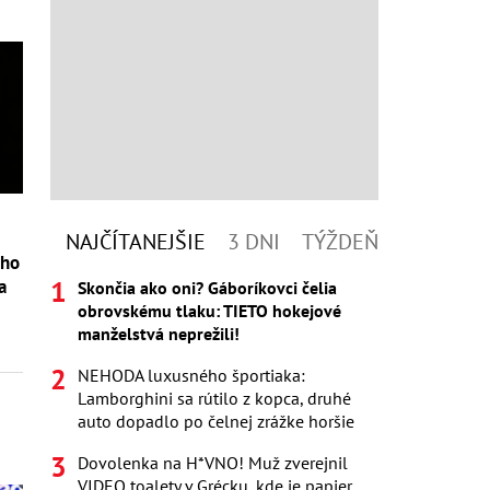
NAJČÍTANEJŠIE
3 DNI
TÝŽDEŇ
eho
a
Skončia ako oni? Gáboríkovci čelia
obrovskému tlaku: TIETO hokejové
manželstvá neprežili!
NEHODA luxusného športiaka:
Lamborghini sa rútilo z kopca, druhé
auto dopadlo po čelnej zrážke horšie
Dovolenka na H*VNO! Muž zverejnil
VIDEO toalety v Grécku, kde je papier