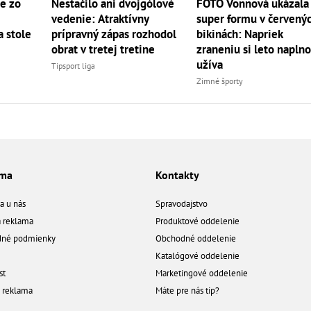
e zo
Nestačilo ani dvojgólové
FOTO Vonnová ukázala
vedenie: Atraktívny
super formu v červený
 stole
prípravný zápas rozhodol
bikinách: Napriek
obrat v tretej tretine
zraneniu si leto napln
užíva
Tipsport liga
Zimné športy
ama
Kontakty
a u nás
Spravodajstvo
á reklama
Produktové oddelenie
né podmienky
Obchodné oddelenie
Katalógové oddelenie
st
Marketingové oddelenie
a reklama
Máte pre nás tip?