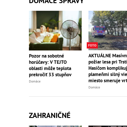
DOMÁCE SPRÁVY
FOTO
AKTUÁLNE Masívn
Pozor na sobotné
požiar lesa pri Trst
horúčavy: V TEJTO
Hasičom komplikuj
oblasti môže teplota
plameňmi silný vieto
prekročiť 33 stupňov
miesto smeruje vrt
Domáce
Domáce
ZAHRANIČNÉ