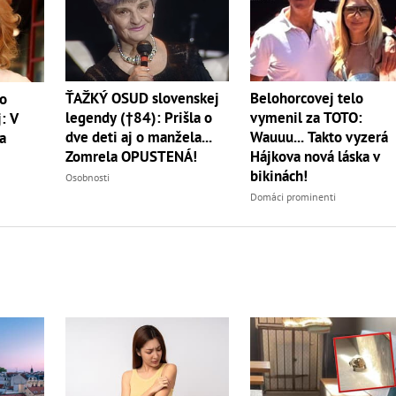
ŤAŽKÝ OSUD slovenskej
Belohorcovej telo
vo
legendy (†84): Prišla o
vymenil za TOTO:
: V
dve deti aj o manžela...
Wauuu... Takto vyzerá
a
Zomrela OPUSTENÁ!
Hájkova nová láska v
bikinách!
Osobnosti
Domáci prominenti