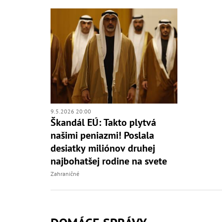
9.5.2026 20:00
Škandál EÚ: Takto plytvá
našimi peniazmi! Poslala
desiatky miliónov druhej
najbohatšej rodine na svete
Zahraničné