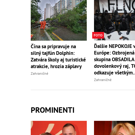
FOTO
Ďalšie NEPOKOJE 
Čína sa pripravuje na
Európe: Ozbrojená
silný tajfún Dolphin:
skupina OBSADILA
Zatvára školy aj turistické
dovolenkový raj, 
atrakcie, hrozia záplavy
odkazuje všetkým
Zahraničné
turistom!
Zahraničné
PROMINENTI