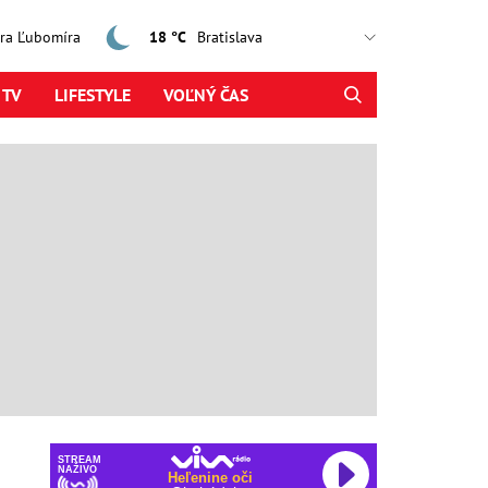
jtra Ľubomíra
18 °C
 TV
LIFESTYLE
VOĽNÝ ČAS
STREAM
NAŽIVO
Heľenine oči