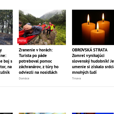
FOTO
y
Zranenie v horách:
OBROVSKÁ STRATA
íne:
Turista po páde
Zomrel vynikajúci
e boj s
potreboval pomoc
slovenský hudobník! J
r, na
záchranárov, z túry ho
umenie si získalo srdci
uľník
odviezli na nosidlách
mnohých ľudí
Domáce
Trnava