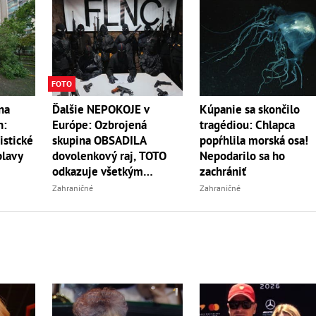
FOTO
Ďalšie NEPOKOJE v
Kúpanie sa skončilo
na
Európe: Ozbrojená
tragédiou: Chlapca
n:
skupina OBSADILA
popŕhlila morská osa!
istické
dovolenkový raj, TOTO
Nepodarilo sa ho
plavy
odkazuje všetkým
zachrániť
turistom!
Zahraničné
Zahraničné