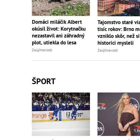
Domáci miláčik Albert
Tajomstvo staré vi
okúsil život: Korytnačku
tisíc rokov: Brno 
nezastavil ani záhradný
vzniklo skôr, než si
plot, utiekla do lesa
historici mysleli
Zaujímavosti
Zaujímavosti
ŠPORT