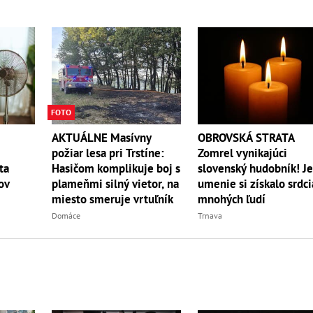
FOTO
AKTUÁLNE Masívny
OBROVSKÁ STRATA
požiar lesa pri Trstíne:
Zomrel vynikajúci
Hasičom komplikuje boj s
slovenský hudobník! J
ta
plameňmi silný vietor, na
umenie si získalo srdci
ov
miesto smeruje vrtuľník
mnohých ľudí
Domáce
Trnava