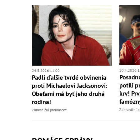
20.4.2026 1
24.5.2026 11:00
Posadnu
Padli ďalšie tvrdé obvinenia
potili p
proti Michaelovi Jacksonovi:
krv! Pr
Obeťami má byť jeho druhá
famózn
rodina!
Zahraniční p
Zahraniční prominenti