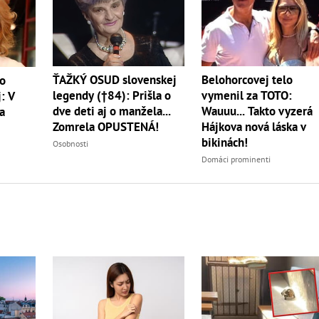
ŤAŽKÝ OSUD slovenskej
Belohorcovej telo
vo
legendy (†84): Prišla o
vymenil za TOTO:
: V
dve deti aj o manžela...
Wauuu... Takto vyzerá
a
Zomrela OPUSTENÁ!
Hájkova nová láska v
bikinách!
Osobnosti
Domáci prominenti