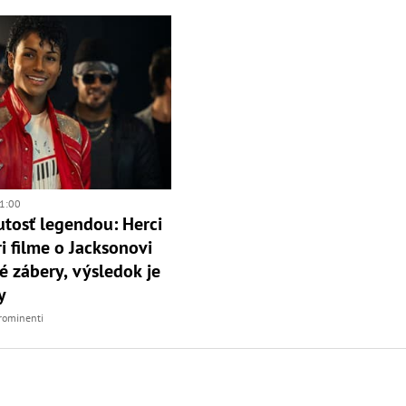
1:00
tosť legendou: Herci
ri filme o Jacksonovi
vé zábery, výsledok je
y
rominenti