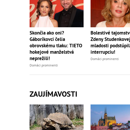
Skončia ako oni?
Bolestivé tajomst
Gáboríkovci čelia
Zdeny Studenkovej
obrovskému tlaku: TIETO
mladosti podstúpil
hokejové manželstvá
interrupciu!
neprežili!
Domáci prominenti
Domáci prominenti
ZAUJÍMAVOSTI