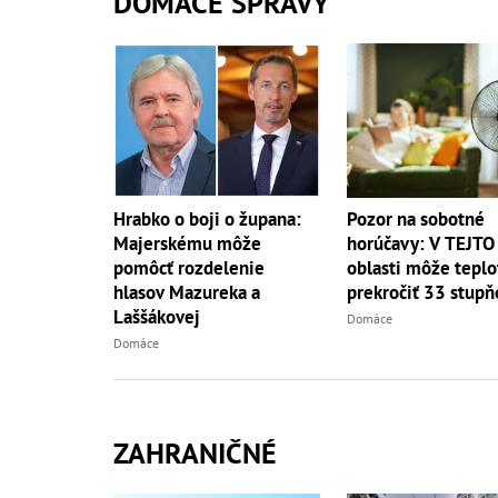
DOMÁCE SPRÁVY
Hrabko o boji o župana:
Pozor na sobotné
Majerskému môže
horúčavy: V TEJTO
pomôcť rozdelenie
oblasti môže teplo
hlasov Mazureka a
prekročiť 33 stupň
Laššákovej
Domáce
Domáce
ZAHRANIČNÉ