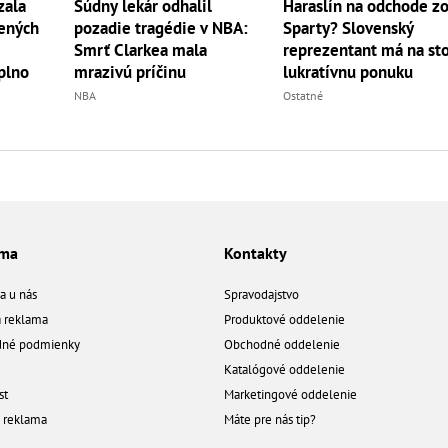
zala
Súdny lekár odhalil
Haraslín na odchode z
vených
pozadie tragédie v NBA:
Sparty? Slovenský
Smrť Clarkea mala
reprezentant má na st
aplno
mrazivú príčinu
lukratívnu ponuku
NBA
Ostatné
ama
Kontakty
a u nás
Spravodajstvo
á reklama
Produktové oddelenie
né podmienky
Obchodné oddelenie
Katalógové oddelenie
st
Marketingové oddelenie
a reklama
Máte pre nás tip?