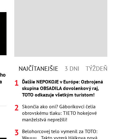
NAJČÍTANEJŠIE
3 DNI
TÝŽDEŇ
eho
a
Ďalšie NEPOKOJE v Európe: Ozbrojená
skupina OBSADILA dovolenkový raj,
TOTO odkazuje všetkým turistom!
Skončia ako oni? Gáboríkovci čelia
obrovskému tlaku: TIETO hokejové
manželstvá neprežili!
Belohorcovej telo vymenil za TOTO:
Wauuu... Takto vyzerá Hájkova nová