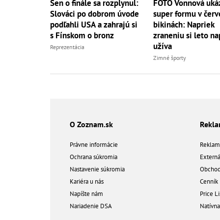
Sen o finále sa rozplynul:
FOTO Vonnová uká
Slováci po dobrom úvode
super formu v čer
podľahli USA a zahrajú si
bikinách: Napriek
s Fínskom o bronz
zraneniu si leto n
užíva
Reprezentácia
Zimné športy
O Zoznam.sk
Rekl
Právne informácie
Reklam
Ochrana súkromia
Extern
Nastavenie súkromia
Obchod
Kariéra u nás
Cenník
Napíšte nám
Price Li
Nariadenie DSA
Natívn