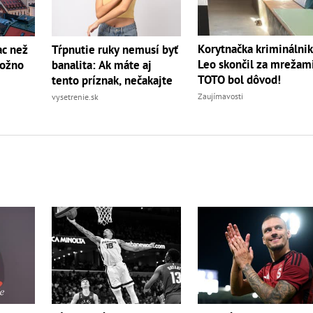
Korytnačka kriminálnik
ac než
Tŕpnutie ruky nemusí byť
Leo skončil za mrežami
možno
banalita: Ak máte aj
TOTO bol dôvod!
tento príznak, nečakajte
Zaujímavosti
vysetrenie.sk