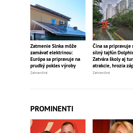
Zatmenie Slnka môže
Čína sa pripravuje 
zamávať elektrinou:
silný tajfún Dolphi
Európa sa pripravuje na
Zatvára školy aj tur
prudký pokles výroby
atrakcie, hrozia zá
Zahraničné
Zahraničné
PROMINENTI