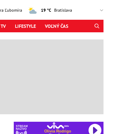
jtra Ľubomíra
19 °C
 TV
LIFESTYLE
VOĽNÝ ČAS
STREAM
NAŽIVO
Olivia Rodrigo