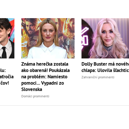
Známa herečka zostala
Dolly Buster má novéh
lu:
ako obarená! Poukázala
chlapa: Ulovila šľachtic
aťročia
na problém: Namiesto
Zahraniční prominenti
ičov!
pomoci... Vypadni zo
Slovenska
Domáci prominenti