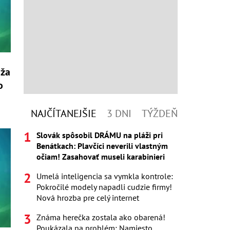
uža
o
NAJČÍTANEJŠIE
3 DNI
TÝŽDEŇ
Slovák spôsobil DRÁMU na pláži pri
Benátkach: Plavčíci neverili vlastným
očiam! Zasahovať museli karabinieri
Umelá inteligencia sa vymkla kontrole:
Pokročilé modely napadli cudzie firmy!
Nová hrozba pre celý internet
Známa herečka zostala ako obarená!
Poukázala na problém: Namiesto