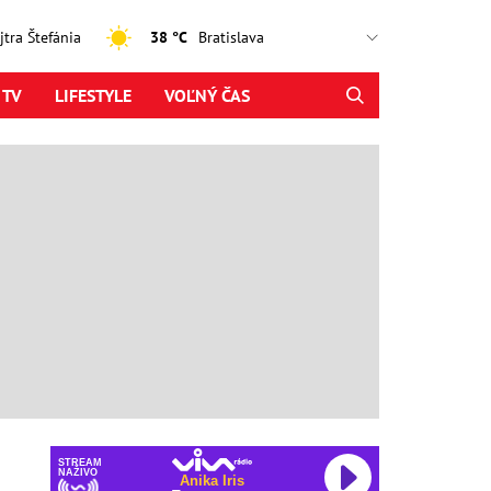
ajtra Štefánia
38 °C
 TV
LIFESTYLE
VOĽNÝ ČAS
STREAM
NAŽIVO
Anika Iris