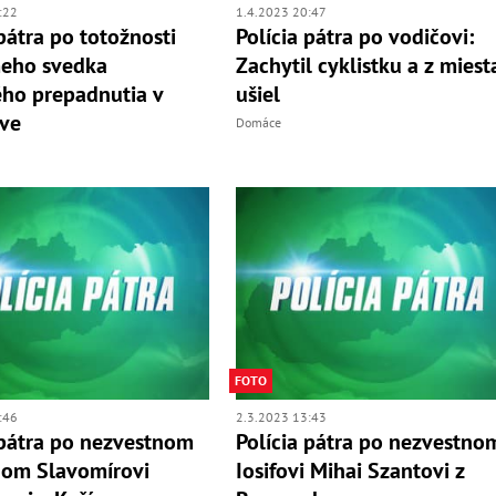
:22
1.4.2023 20:47
 pátra po totožnosti
Polícia pátra po vodičovi:
eho svedka
Zachytil cyklistku a z miest
ho prepadnutia v
ušiel
ave
Domáce
FOTO
:46
2.3.2023 13:43
 pátra po nezvestnom
Polícia pátra po nezvestno
nom Slavomírovi
Iosifovi Mihai Szantovi z