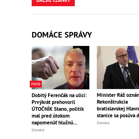
DOMÁCE SPRÁVY
FOTO
Minister Ráž oznám
Dobitý Ferenčák na ulici:
Rekonštrukcia
Prvýkrát prehovoril
bratislavskej Hlavn
ÚTOČNÍK Stano, politik
stanice sa posúva 
mal pred útokom
napomenúť hlučnú
Domáce
partiu!
Domáce