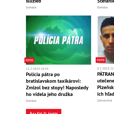
služieb
Štefáni
Domáce
Domáce
FOTO
FOTO
8.2.2023 21
12.2.2023 10:55
PÁTRANI
Polícia pátra po
utečene
bratislavskom taxikárovi:
Plzeňsku
Zmizol bez stopy! Naposledy
ich hľa
ho videla jeho družka
Zahraničné
Domáce
ĎALŠIE ČLÁNKY