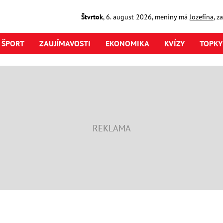
Štvrtok
,
6. august
2026
,
meniny má
Jozefína
, z
ŠPORT
ZAUJÍMAVOSTI
EKONOMIKA
KVÍZY
TOPKY