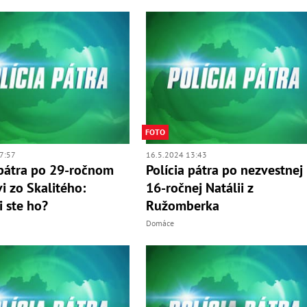
FOTO
7:57
16.5.2024 13:43
 pátra po 29-ročnom
Polícia pátra po nezvestnej
 zo Skalitého:
16-ročnej Natálii z
i ste ho?
Ružomberka
Domáce