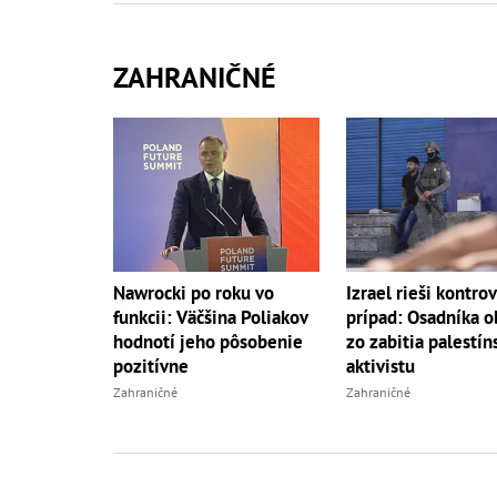
ZAHRANIČNÉ
Nawrocki po roku vo
Izrael rieši kontro
funkcii: Väčšina Poliakov
prípad: Osadníka ob
hodnotí jeho pôsobenie
zo zabitia palestí
pozitívne
aktivistu
Zahraničné
Zahraničné