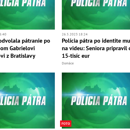
6:40
26.5.2023 18:24
 odvolala pátranie po
Polícia pátra po identite m
om Gabrielovi
na videu: Seniora pripravil 
vi z Bratislavy
15-tisíc eur
Domáce
FOTO