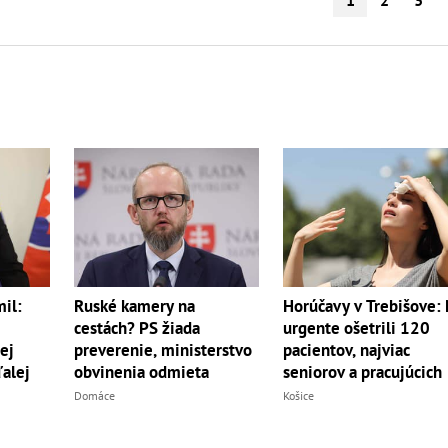
il:
Ruské kamery na
Horúčavy v Trebišove:
cestách? PS žiada
urgente ošetrili 120
ej
preverenie, ministerstvo
pacientov, najviac
ďalej
obvinenia odmieta
seniorov a pracujúcich
Domáce
Košice