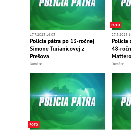
FOTO
17.7.2023 16:03
27.5.2023 1
Polícia pátra po 13-ročnej
Polícia
Simone Turianicovej z
48-ročn
Prešova
Mattero
Domáce
Domáce
FOTO