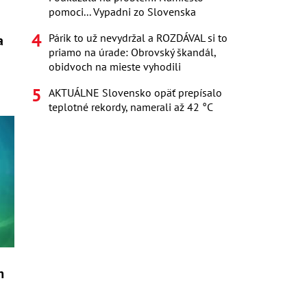
pomoci... Vypadni zo Slovenska
Párik to už nevydržal a ROZDÁVAL si to
a
priamo na úrade: Obrovský škandál,
obidvoch na mieste vyhodili
AKTUÁLNE Slovensko opäť prepísalo
teplotné rekordy, namerali až 42 °C
m