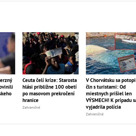
verzný
Ceuta čelí kríze: Starosta
V Chorvátsku sa potopi
vinili
hlási približne 100 obetí
čln s turistami: Od
nskeho
po masovom prekročení
miestnych prišiel len
hranice
VÝSMECH! K prípadu s
vyjadrila polícia
Zahraničné
Zahraničné