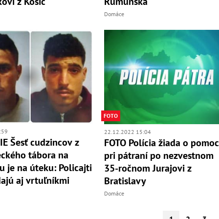
kovi z Košíc
Rumunska
Domáce
FOTO
:59
22.12.2022 15:04
E Šesť cudzincov z
FOTO Polícia žiada o pomo
ckého tábora na
pri pátraní po nezvestnom
 je na úteku: Policajti
35-ročnom Jurajovi z
dajú aj vrtuľníkmi
Bratislavy
Domáce
1
2
3