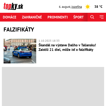
38 °C
6. august
,
Jozefína
DOMÁCE
ZAHRANIČNÉ
PROMINENTI
ŠPORT
ZAUJÍMAV
FALZIFIKÁTY
1.10.2025 18:33
Škandál na výstave Dalího v Taliansku!
Zaistili 21 diel, môže ísť o falzifikáty