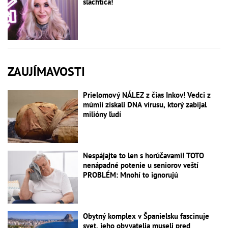
šľachtica!
ZAUJÍMAVOSTI
Prielomový NÁLEZ z čias Inkov! Vedci z
múmií získali DNA vírusu, ktorý zabíjal
milióny ľudí
Nespájajte to len s horúčavami! TOTO
nenápadné potenie u seniorov veští
PROBLÉM: Mnohí to ignorujú
Obytný komplex v Španielsku fascinuje
svet, jeho obyvatelia museli pred