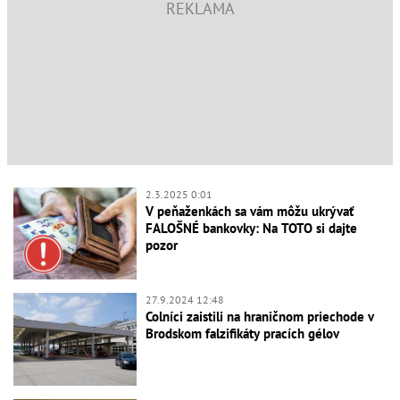
2.3.2025 0:01
V peňaženkách sa vám môžu ukrývať
FALOŠNÉ bankovky: Na TOTO si dajte
pozor
27.9.2024 12:48
Colníci zaistili na hraničnom priechode v
Brodskom falzifikáty pracích gélov