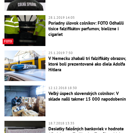
28.1.2019 14:05
Poriadny úlovok colníkov: FOTO Odhalili
tisíce falzifikátov parfumov, bielizne i
cigariet
FOTO
25.1.2019 7:50
V Nemecku zhabali tri falzifikáty obrazov,
ktoré boli prezentované ako diela Adolfa
Hitlera
12.12.2018 18:30
Veľký úspech slovenských colníkov: V
sklade našli takmer 15 000 napodobenín
18.7.2018 13:35
Desiatky falošných bankoviek v hodnote