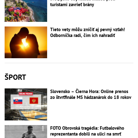
turistami zavrieť brány
Tieto vety môžu zničiť aj pevný vzťah!
Odborníčka radí, čím ich nahradiť
ŠPORT
Slovensko – Čierna Hora: Online prenos
zo štvrťfinále MS hádzanárok do 18 rokov
FOTO Obrovská tragédia: Futbalového
reprezentanta dobili na ulici na smrť