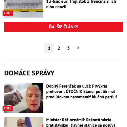
13-tisíc eur: Trojlístok z Trenčína si ich
dlho neužil
FOTO
ĎALŠIE ČLÁNKY
1
2
3
DOMÁCE SPRÁVY
Dobitý Ferenčák na ulici: Prvýkrát
prehovoril ÚTOČNÍK Stano, politik mal
pred útokom napomenúť hlučnú partiu!
FOTO
Minister Ráž oznámil: Rekonštrukcia
bratislavskej Hlavnej stanice sa posúva