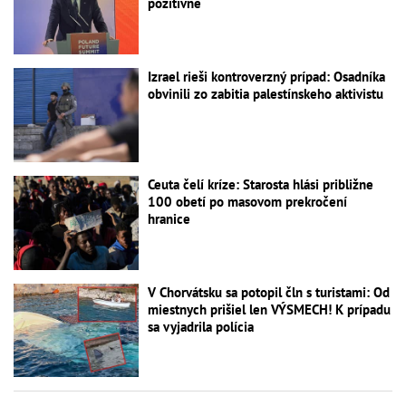
pozitívne
Izrael rieši kontroverzný prípad: Osadníka
obvinili zo zabitia palestínskeho aktivistu
Ceuta čelí kríze: Starosta hlási približne
100 obetí po masovom prekročení
hranice
V Chorvátsku sa potopil čln s turistami: Od
miestnych prišiel len VÝSMECH! K prípadu
sa vyjadrila polícia