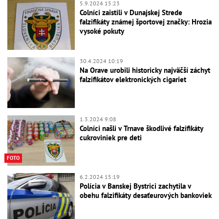
5.9.2024 15:23
Colníci zaistili v Dunajskej Strede
falzifikáty známej športovej značky: Hrozia
vysoké pokuty
30.4.2024 10:19
Na Orave urobili historicky najväčší záchyt
falzifikátov elektronických cigariet
1.3.2024 9:08
Colníci našli v Trnave škodlivé falzifikáty
cukroviniek pre deti
FOTO
6.2.2024 15:19
Polícia v Banskej Bystrici zachytila v
obehu falzifikáty desaťeurových bankoviek