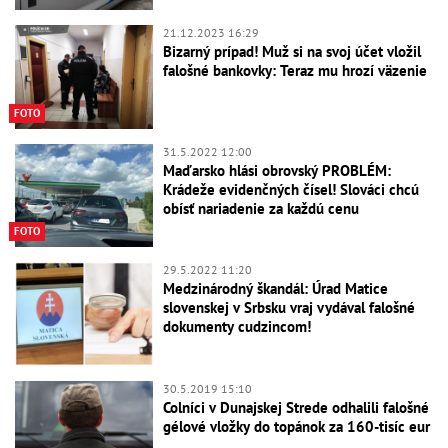
21.12.2023 16:29
Bizarný prípad! Muž si na svoj účet vložil
falošné bankovky: Teraz mu hrozí väzenie
FOTO
31.5.2022 12:00
Maďarsko hlási obrovský PROBLÉM:
Krádeže evidenčných čísel! Slováci chcú
obísť nariadenie za každú cenu
FOTO
29.5.2022 11:20
Medzinárodný škandál: Úrad Matice
slovenskej v Srbsku vraj vydával falošné
dokumenty cudzincom!
30.5.2019 15:10
Colníci v Dunajskej Strede odhalili falošné
gélové vložky do topánok za 160-tisíc eur