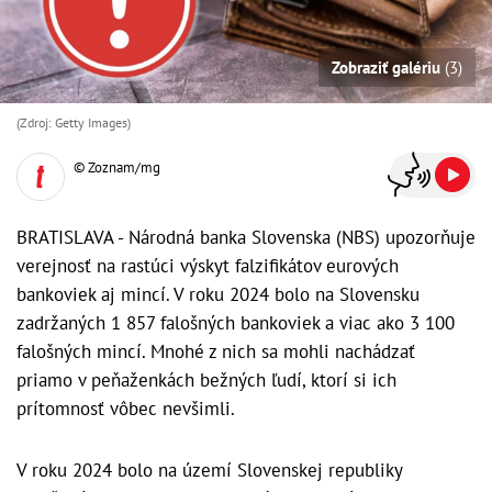
Zobraziť galériu
(3)
(Zdroj: Getty Images)
© Zoznam/mg
BRATISLAVA - Národná banka Slovenska (NBS) upozorňuje
verejnosť na rastúci výskyt falzifikátov eurových
bankoviek aj mincí. V roku 2024 bolo na Slovensku
zadržaných 1 857 falošných bankoviek a viac ako 3 100
falošných mincí. Mnohé z nich sa mohli nachádzať
priamo v peňaženkách bežných ľudí, ktorí si ich
prítomnosť vôbec nevšimli.
V roku 2024 bolo na území Slovenskej republiky