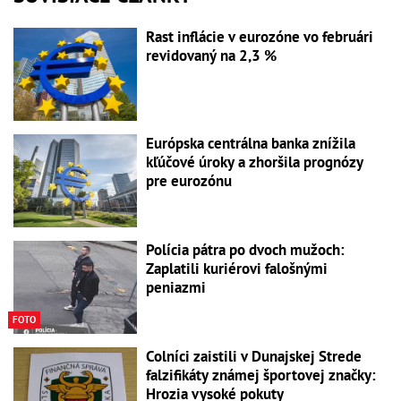
Rast inflácie v eurozóne vo februári
revidovaný na 2,3 %
Európska centrálna banka znížila
kľúčové úroky a zhoršila prognózy
pre eurozónu
Polícia pátra po dvoch mužoch:
Zaplatili kuriérovi falošnými
peniazmi
FOTO
Colníci zaistili v Dunajskej Strede
falzifikáty známej športovej značky:
Hrozia vysoké pokuty