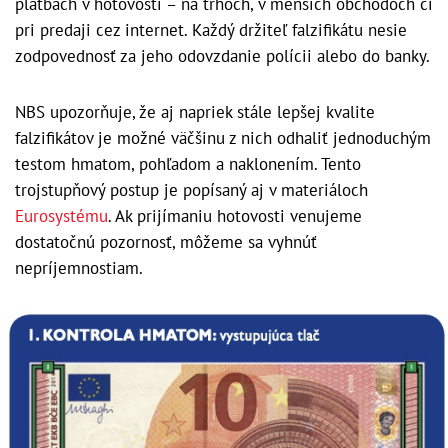
platbách v hotovosti – na trhoch, v menších obchodoch či
pri predaji cez internet. Každý držiteľ falzifikátu nesie
zodpovednosť za jeho odovzdanie polícii alebo do banky.
NBS upozorňuje, že aj napriek stále lepšej kvalite
falzifikátov je možné väčšinu z nich odhaliť jednoduchým
testom hmatom, pohľadom a naklonením. Tento
trojstupňový postup je popísaný aj v materiáloch
Eurosystému
. Ak prijímaniu hotovosti venujeme
dostatočnú pozornosť, môžeme sa vyhnúť
nepríjemnostiam.