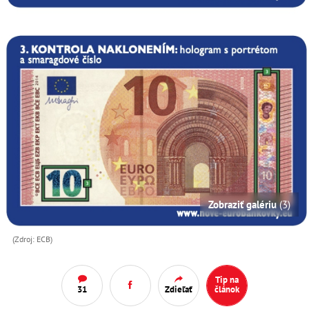
Zobraziť galériu
(3)
(Zdroj: ECB)
Tip na
31
Zdieľať
článok