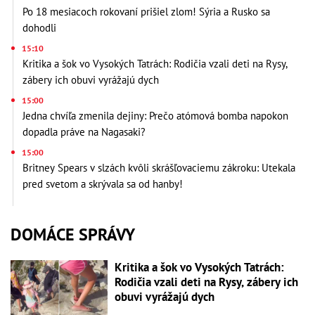
Po 18 mesiacoch rokovaní prišiel zlom! Sýria a Rusko sa
dohodli
15:10
Kritika a šok vo Vysokých Tatrách: Rodičia vzali deti na Rysy,
zábery ich obuvi vyrážajú dych
15:00
Jedna chvíľa zmenila dejiny: Prečo atómová bomba napokon
dopadla práve na Nagasaki?
15:00
Britney Spears v slzách kvôli skrášľovaciemu zákroku: Utekala
pred svetom a skrývala sa od hanby!
DOMÁCE SPRÁVY
Kritika a šok vo Vysokých Tatrách:
Rodičia vzali deti na Rysy, zábery ich
obuvi vyrážajú dych