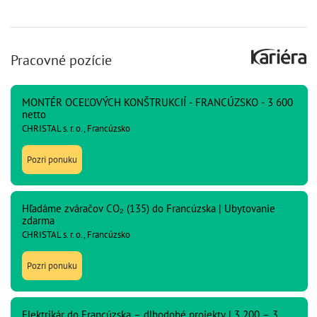
Pracovné pozície
MONTÉR OCEĽOVÝCH KONŠTRUKCIÍ - FRANCÚZSKO - 3 600
netto
CHRISTAL s. r. o., Francúzsko
Pozri ponuku
Hľadáme zváračov CO₂ (135) do Francúzska | Ubytovanie
zdarma
CHRISTAL s. r. o., Francúzsko
Pozri ponuku
Elektrikár do Francúzska – dlhodobé projekty | 3 200 – 3