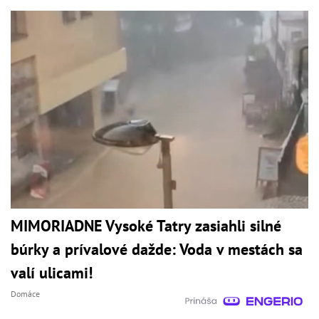
MIMORIADNE Vysoké Tatry zasiahli silné
búrky a prívalové dažde: Voda v mestách sa
valí ulicami!
Domáce