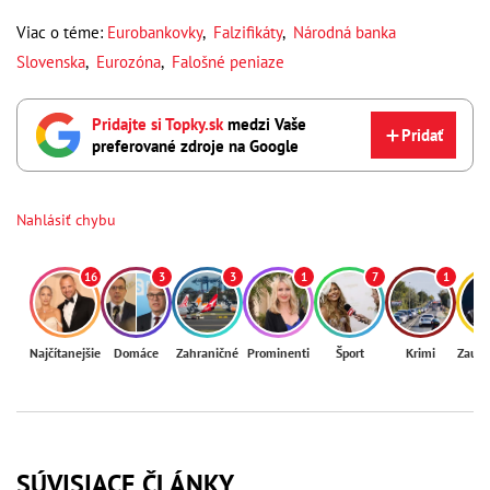
Viac o téme:
Eurobankovky
,
Falzifikáty
,
Národná banka
Slovenska
,
Eurozóna
,
Falošné peniaze
Pridajte si Topky.sk
medzi Vaše
Pridať
preferované zdroje na Google
Nahlásiť chybu
16
3
3
1
7
1
Najčítanejšie
Domáce
Zahraničné
Prominenti
Šport
Krimi
Zaují
SÚVISIACE ČLÁNKY