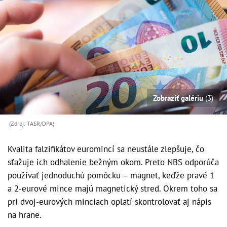
Zobraziť galériu
(3)
(Zdroj: TASR/DPA)
Kvalita falzifikátov euromincí sa neustále zlepšuje, čo
sťažuje ich odhalenie bežným okom. Preto NBS odporúča
používať jednoduchú pomôcku – magnet, keďže pravé 1
a 2-eurové mince majú magnetický stred. Okrem toho sa
pri dvoj-eurových minciach oplatí skontrolovať aj nápis
na hrane.