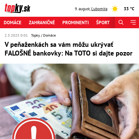
33 °C
9. august
,
Ľubomíra
DOMÁCE
ZAHRANIČNÉ
PROMINENTI
ŠPORT
ZAUJÍMAV
2.3.2025 0:01
Topky
Domáce
V peňaženkách sa vám môžu ukrývať
FALOŠNÉ bankovky: Na TOTO si dajte pozor