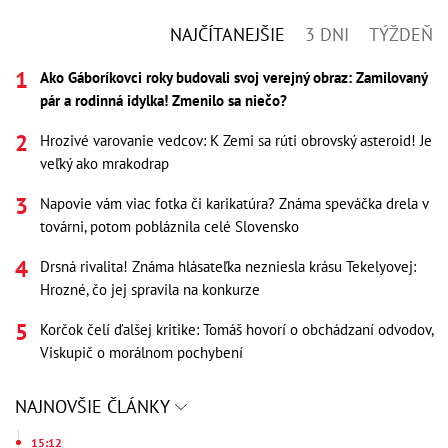
NAJČÍTANEJŠIE
3 DNI
TÝŽDEŇ
Ako Gáboríkovci roky budovali svoj verejný obraz: Zamilovaný
pár a rodinná idylka! Zmenilo sa niečo?
Hrozivé varovanie vedcov: K Zemi sa rúti obrovský asteroid! Je
veľký ako mrakodrap
Napovie vám viac fotka či karikatúra? Známa speváčka drela v
továrni, potom pobláznila celé Slovensko
Drsná rivalita! Známa hlásateľka nezniesla krásu Tekelyovej:
Hrozné, čo jej spravila na konkurze
Korčok čelí ďalšej kritike: Tomáš hovorí o obchádzaní odvodov,
Viskupič o morálnom pochybení
NAJNOVŠIE ČLÁNKY
15:12