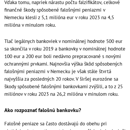
Vďaka tomu, napriek nárastu počtu falzifikátov, celkové
finančné škody spôsobené falošnými peniazmi v
Nemecku klesli z 5,1 milióna eur v roku 2023 na 4,5
milióna v minulom roku.
Tlač legálnych bankoviek v nominálnej hodnote 500 eur
sa skončila v roku 2019 a bankovky v nominálnej hodnote
100 eur a 200 eur boli nedávno prepracované s novými
ochrannými prvkami. Najnovšia výška škôd spôsobených
falošnými peniazmi v Nemecku je však stále štvrtá
najvyššia za posledných 20 rokov. V širšej eurozóne sa
škody spôsobené falošnými bankovkami zvýšili, a to z 25
miliónov v roku 2023 na 26,2 milióna v minulom roku.
Ako rozpoznať falošnú bankovku?
Falošné peniaze sa často dostávajú do obehu pri