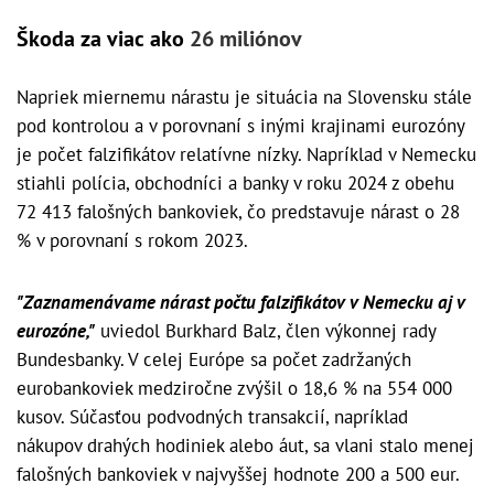
Škoda za viac ako
26 miliónov
Napriek miernemu nárastu je situácia na Slovensku stále
pod kontrolou a v porovnaní s inými krajinami eurozóny
je počet falzifikátov relatívne nízky. Napríklad v Nemecku
stiahli polícia, obchodníci a banky v roku 2024 z obehu
72 413 falošných bankoviek, čo predstavuje nárast o 28
% v porovnaní s rokom 2023.
"Zaznamenávame nárast počtu falzifikátov v Nemecku aj v
eurozóne,"
uviedol Burkhard Balz, člen výkonnej rady
Bundesbanky. V celej Európe sa počet zadržaných
eurobankoviek medziročne zvýšil o 18,6 % na 554 000
kusov. Súčasťou podvodných transakcií, napríklad
nákupov drahých hodiniek alebo áut, sa vlani stalo menej
falošných bankoviek v najvyššej hodnote 200 a 500 eur.