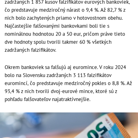
zadržaných 1 857 kusov falzifikátov eurových bankoviek,
čo predstavuje medziročný nárast o 9,4 %. Až 82,7 % z
nich bolo zachytených priamo v hotovostnom obehu.
Najčastejšie falšovanými bankovkami boli tie s
nominálnou hodnotou 20 a 50 eur, pričom práve tieto
dve hodnoty spolu tvorili takmer 60 % všetkých
zadržaných falzifikátov.
Okrem bankoviek sa falšujú aj euromince. V roku 2024
bolo na Slovensku zadržaných 3 113 falzifikátov
euromincí, čo predstavuje medziročný pokles o 8,8 %. Až
93,4 % z nich tvorili dvoj-eurové mince, ktoré sú z
pohľadu falšovateľov najatraktívnejšie.