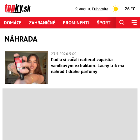
26 °C
9. august
,
Ľubomíra
DOMÁCE
ZAHRANIČNÉ
PROMINENTI
ŠPORT
ZAUJÍMAV
NÁHRADA
23.5.2026 5:00
Ľudia si začali natierať zápästia
vanilkovým extraktom: Lacný trik má
nahradiť drahé parfumy