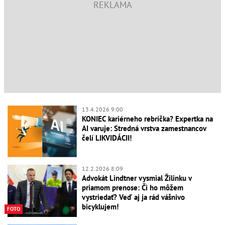
13.4.2026 9:00
KONIEC kariérneho rebríčka? Expertka na
AI varuje: Stredná vrstva zamestnancov
čelí LIKVIDÁCII!
12.2.2026 8:09
Advokát Lindtner vysmial Žilinku v
priamom prenose: Či ho môžem
vystriedať? Veď aj ja rád vášnivo
bicyklujem!
FOTO