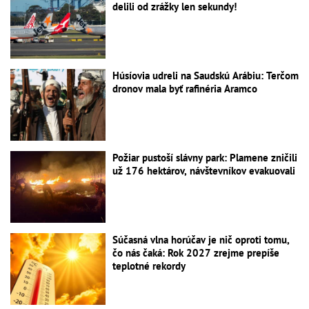
delili od zrážky len sekundy!
Húsíovia udreli na Saudskú Arábiu: Terčom
dronov mala byť rafinéria Aramco
Požiar pustoší slávny park: Plamene zničili
už 176 hektárov, návštevníkov evakuovali
Súčasná vlna horúčav je nič oproti tomu,
čo nás čaká: Rok 2027 zrejme prepíše
teplotné rekordy