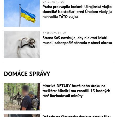
9.1.2026 10:55
Praha prekvapila krokmi: Ukrajinská vlajka
skončila! Na stožiari pred Úradom vlády ju
nahradila TÁTO vlajka
3.10.2025 12:39
Strana SaS navrhuje, aby niektorí lekári
museli zabezpečiť náhradu v rámci okresu
DOMÁCE SPRÁVY
Mrazivé DETAILY brutálneho útoku na
taxikára: Mladíci mu zasadili 13 bodných
rán! Rozhodovali minúty
Počasiu na Slovensku doslova preskočilo: