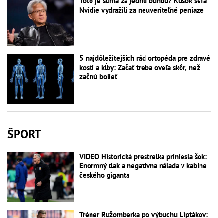
Toto je suma za jednu bundu? Kúsok šéfa
Nvidie vydražili za neuveriteľné peniaze
5 najdôležitejších rád ortopéda pre zdravé
kosti a kĺby: Začať treba oveľa skôr, než
začnú bolieť
ŠPORT
VIDEO Historická prestrelka priniesla šok:
Enormný tlak a negatívna nálada v kabíne
českého giganta
Tréner Ružomberka po výbuchu Liptákov: