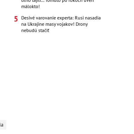
dlho tajili... Tomuto po rokoch uverí
málokto!
Desivé varovanie experta: Rusi nasadia
na Ukrajine masy vojakov! Drony
nebudú stačiť
ia