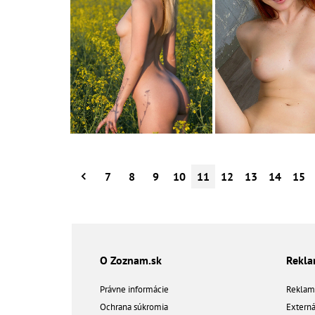
7
8
9
10
11
12
13
14
15
O Zoznam.sk
Rekl
Právne informácie
Reklam
Ochrana súkromia
Extern