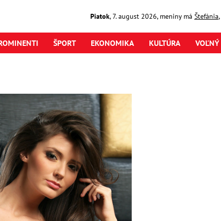
Piatok
,
7. august
2026
,
meniny má
Štefánia
ROMINENTI
ŠPORT
EKONOMIKA
KULTÚRA
VOĽNÝ 