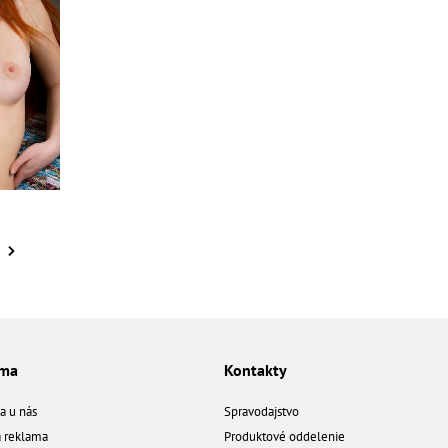
ama
Kontakty
a u nás
Spravodajstvo
á reklama
Produktové oddelenie