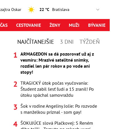
, zajtra Oskar
22 °C
ČAS
CESTOVANIE
ŽENY
MUŽI
BÝVANIE
NAJČÍTANEJŠIE
3 DNI
TÝŽDEŇ
ARMAGEDON sa dá pozorovať už aj z
vesmíru: Mrazivé satelitné snímky,
rozdiel len pár rokov a po vode ani
stopy!
TRAGICKÝ útok počas vyučovania:
Študent zabil šesť ľudí a 15 zranil! Po
útoku spáchal samovraždu
Šok v rodine Angeliny Jolie: Po rozvode
s manželkou priznal - som gay!
ŠOKUJÚCE slová Plačkovej: S Reném