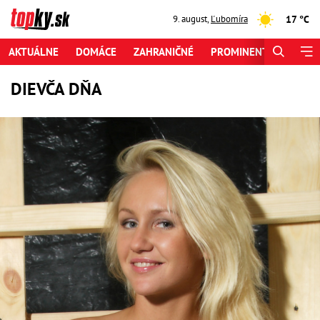
17 °C
9. august
,
Ľubomíra
AKTUÁLNE
DOMÁCE
ZAHRANIČNÉ
PROMINENTI
ŠPORT
DIEVČA DŇA