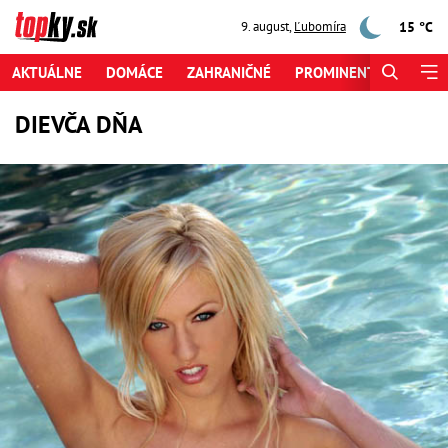
15 °C
9. august
,
Ľubomíra
AKTUÁLNE
DOMÁCE
ZAHRANIČNÉ
PROMINENTI
ŠPORT
DIEVČA DŇA