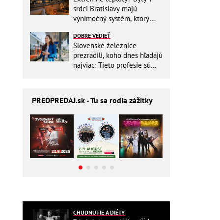
srdci Bratislavy majú
výnimočný systém, ktorý
ešte aj šetrí náklady
DOBRE VEDIEŤ
Slovenské železnice
prezradili, koho dnes hľadajú
najviac: Tieto profesie sú
mimoriadne žiadané
PREDPREDAJ
.sk - Tu sa rodia zážitky
CHUDNUTIE A DIÉTY