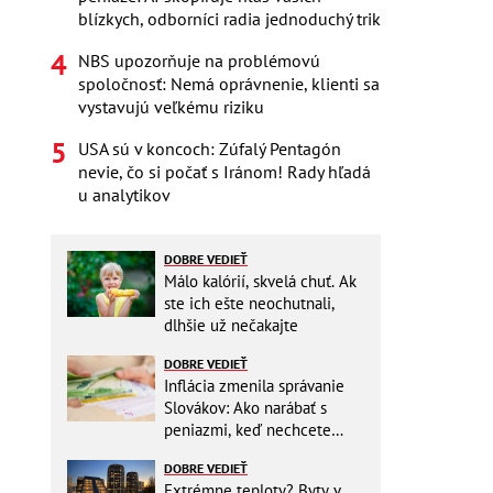
blízkych, odborníci radia jednoduchý trik
NBS upozorňuje na problémovú
spoločnosť: Nemá oprávnenie, klienti sa
vystavujú veľkému riziku
USA sú v koncoch: Zúfalý Pentagón
nevie, čo si počať s Iránom! Rady hľadá
u analytikov
DOBRE VEDIEŤ
Málo kalórií, skvelá chuť. Ak
ste ich ešte neochutnali,
dlhšie už nečakajte
DOBRE VEDIEŤ
Inflácia zmenila správanie
Slovákov: Ako narábať s
peniazmi, keď nechcete
zbytočne riskovať?
DOBRE VEDIEŤ
Extrémne teploty? Byty v