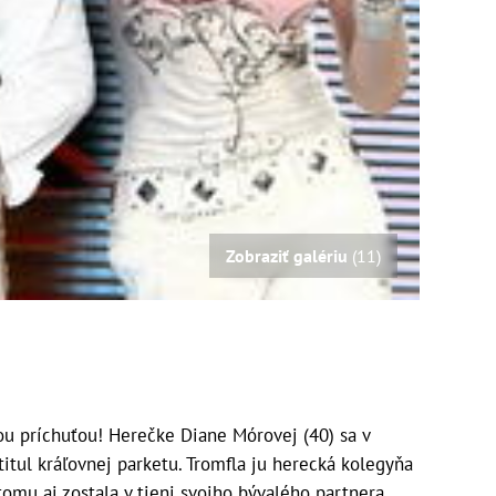
Zobraziť galériu
(11)
u príchuťou! Herečke Diane Mórovej (40) sa v
tul kráľovnej parketu. Tromfla ju herecká kolegyňa
tomu aj zostala v tieni svojho bývalého partnera