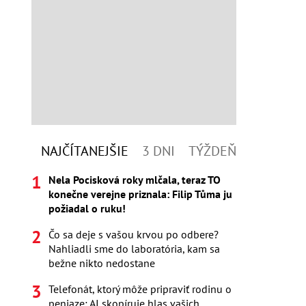
NAJČÍTANEJŠIE
3 DNI
TÝŽDEŇ
Nela Pocisková roky mlčala, teraz TO
konečne verejne priznala: Filip Tůma ju
požiadal o ruku!
Čo sa deje s vašou krvou po odbere?
Nahliadli sme do laboratória, kam sa
bežne nikto nedostane
Telefonát, ktorý môže pripraviť rodinu o
peniaze: AI skopíruje hlas vašich