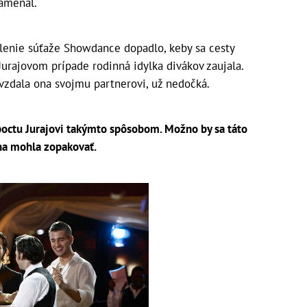
amenal.
olenie súťaže Showdance dopadlo, keby sa cesty
Jurajovom prípade rodinná idylka divákov zaujala.
 vzdala ona svojmu partnerovi, už nedočká.
octu Jurajovi takýmto spôsobom. Možno by sa táto
na mohla zopakovať.