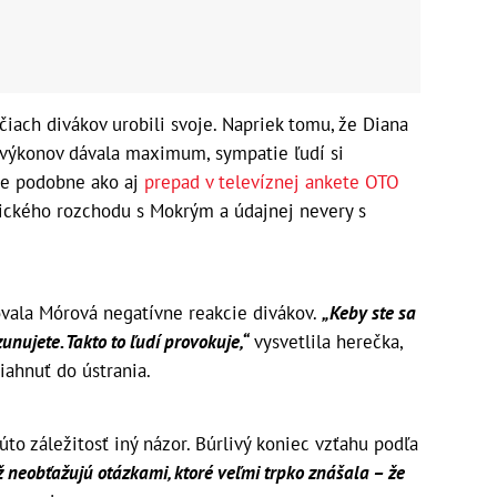
čiach divákov urobili svoje. Napriek tomu, že Diana
h výkonov dávala maximum, sympatie ľudí si
je podobne ako aj
prepad v televíznej ankete OTO
ckého rozchodu s Mokrým a údajnej nevery s
ala Mórová negatívne reakcie divákov.
„Keby ste sa
unujete. Takto to ľudí provokuje,“
vysvetlila herečka,
iahnuť do ústrania.
to záležitosť iný názor. Búrlivý koniec vzťahu podľa
ž neobťažujú otázkami, ktoré veľmi trpko znášala – že