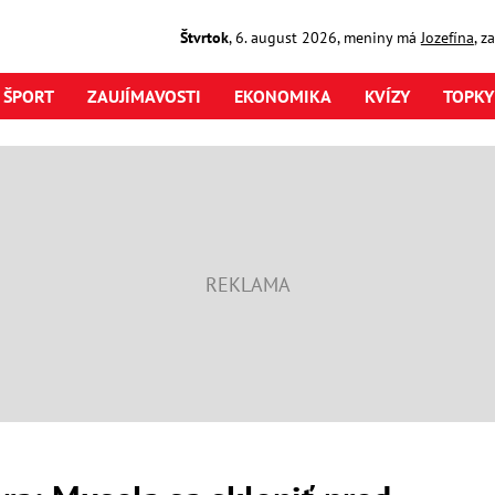
Štvrtok
,
6. august
2026
,
meniny má
Jozefína
, z
ŠPORT
ZAUJÍMAVOSTI
EKONOMIKA
KVÍZY
TOPKY