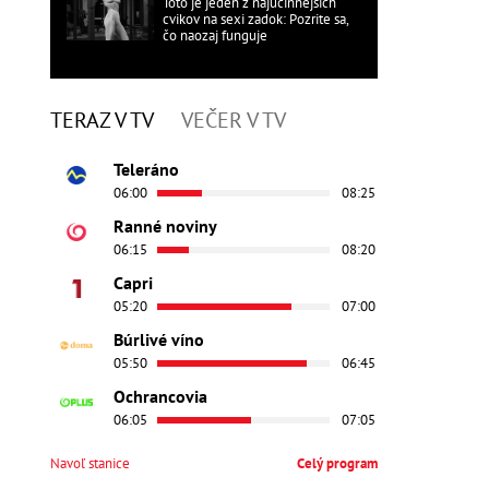
Toto je jeden z najúčinnejších
cvikov na sexi zadok: Pozrite sa,
čo naozaj funguje
TERAZ V TV
VEČER V TV
Teleráno
06:00
08:25
Ranné noviny
06:15
08:20
Capri
05:20
07:00
Búrlivé víno
05:50
06:45
Ochrancovia
06:05
07:05
Navoľ stanice
Celý program