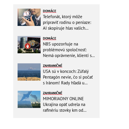
DOMÁCE
Telefonát, ktorý môže
pripraviť rodinu o peniaze:
AI skopíruje hlas vašich
blízkych, odborníci radia
DOMÁCE
jednoduchý trik
NBS upozorňuje na
problémovú spoločnosť:
Nemá oprávnenie, klienti sa
vystavujú veľkému riziku
ZAHRANIČNÉ
USA sú v koncoch: Zúfalý
Pentagón nevie, čo si počať
s Iránom! Rady hľadá u
analytikov
ZAHRANIČNÉ
MIMORIADNY ONLINE
Ukrajina opäť udrela na
rafinériu stovky km od
hraníc! Kyjev získa zabavené
plavidlo Rusov