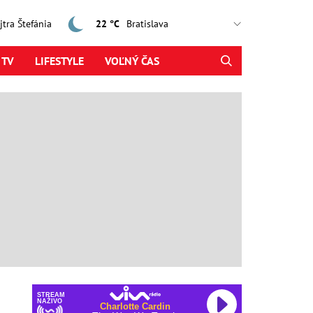
ajtra Štefánia
22 °C
 TV
LIFESTYLE
VOĽNÝ ČAS
STREAM
NAŽIVO
Charlotte Cardin