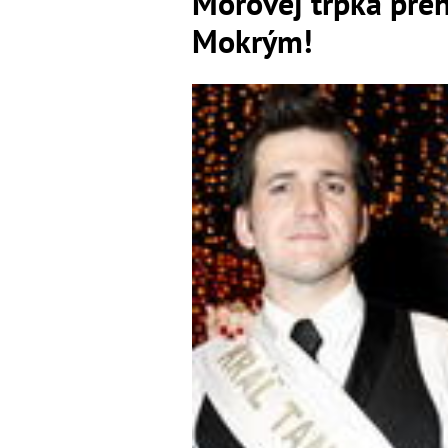
Mórovej trpká preh
Mokrým!