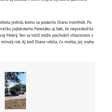
ebola jediná, komu sa podarilo Dianu tromfnúť. Po
rečku jojkárskeho Paneláku aj fakt, že nepreskočila
Juraj Mokrý. Ten sa totiž môže pochváliť víťazstvom v
 minulý rok. Aj keď Diana robila, čo mohla, jej snahy