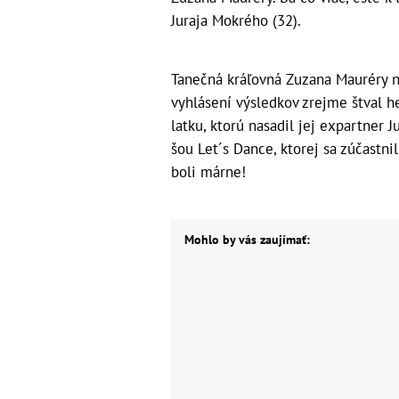
Juraja Mokrého (32).
Tanečná kráľovná Zuzana Mauréry n
vyhlásení výsledkov zrejme štval he
latku, ktorú nasadil jej expartner 
šou Let´s Dance, ktorej sa zúčastnil
boli márne!
Mohlo by vás zaujímať: