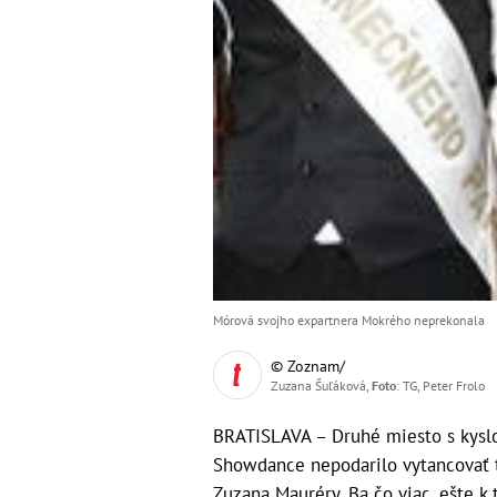
Mórová svojho expartnera Mokrého neprekonala
© Zoznam/
Zuzana Šuľáková,
Foto
: TG, Peter Frolo
BRATISLAVA – Druhé miesto s kyslo
Showdance nepodarilo vytancovať ti
Zuzana Mauréry. Ba čo viac, ešte k 