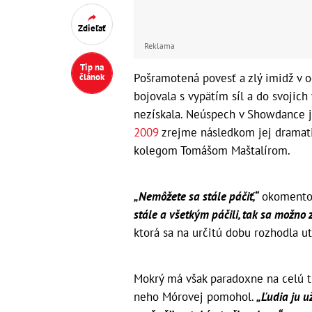
Zdieľať
Reklama
Tip na
Pošramotená povesť a zlý imidž v o
článok
bojovala s vypätím síl a do svojic
nezískala. Neúspech v Showdance 
2009
zrejme následkom jej dramati
kolegom Tomášom Maštalírom.
„Nemôžete sa stále páčiť,“
okomentov
stále a všetkým páčili, tak sa možno z
ktorá sa na určitú dobu rozhodla ut
Mokrý má však paradoxne na celú tú
neho Mórovej pomohol.
„Ľudia ju u