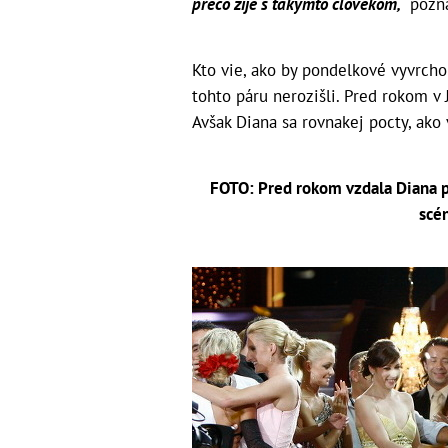
prečo žije s takýmto človekom,“
pozn
Kto vie, ako by pondelkové vyvrch
tohto páru nerozišli. Pred rokom v 
Avšak Diana sa rovnakej pocty, ako
FOTO: Pred rokom vzdala Diana p
scé