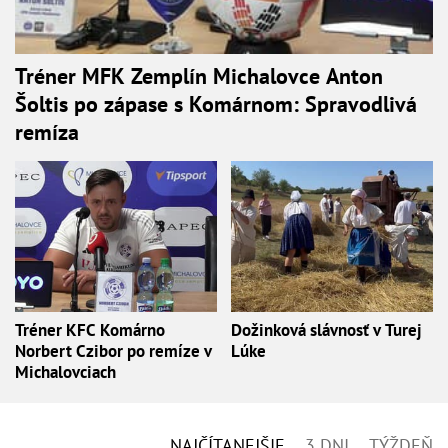
Tréner MFK Zemplín Michalovce Anton
Šoltis po zápase s Komárnom: Spravodlivá
remíza
Tréner KFC Komárno
Dožinková slávnosť v Turej
Norbert Czibor po remíze v
Lúke
Michalovciach
NAJČÍTANEJŠIE
3 DNI
TÝŽDEŇ