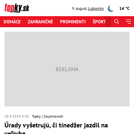
14 °C
9. august
,
Ľubomíra
DOMÁCE
ZAHRANIČNÉ
PROMINENTI
ŠPORT
ZAUJÍMAV
28.9.2010 9:50
Topky
Zaujímavosti
Úrady vyšetrujú, či tínedžer jazdil na
veľrybe