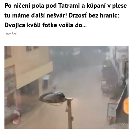
Po ničení pola pod Tatrami a kúpaní v plese
tu máme ďalší nešvár! Drzosť bez hraníc:
Dvojica kvôli fotke vošla do...
Domáce