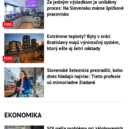
Za jedným výsledkom je unikátny
proces: Na Slovensku máme špičkové
pracovisko
FOTO
Extrémne teploty? Byty v srdci
Bratislavy majú výnimočný systém,
ktorý ešte aj šetrí náklady
FOTO
Slovenské železnice prezradili, koho
dnes hľadajú najviac: Tieto profesie
sú mimoriadne žiadané
EKONOMIKA
SOI našla problémy pri zálohovaných