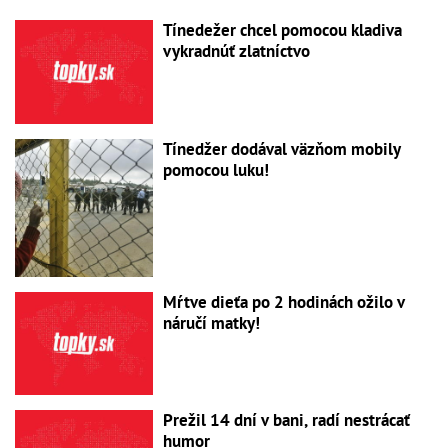
Tínedežer chcel pomocou kladiva
vykradnúť zlatníctvo
Tínedžer dodával väzňom mobily
pomocou luku!
Mŕtve dieťa po 2 hodinách ožilo v
náručí matky!
Prežil 14 dní v bani, radí nestrácať
humor