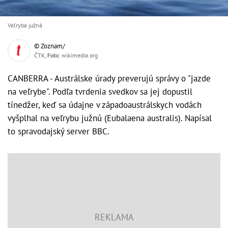
Veľryba južná
© Zoznam/
ČTK,
Foto
: wikimedia.org
CANBERRA - Austrálske úrady preverujú správy o "jazde
na veľrybe". Podľa tvrdenia svedkov sa jej dopustil
tínedžer, keď sa údajne v západoaustrálskych vodách
vyšplhal na veľrybu južnú (Eubalaena australis). Napísal
to spravodajský server BBC.