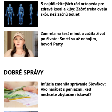
5 najdôležitejších rád ortopéda pre
zdravé kosti a kĺby: Začať treba oveľa
skôr, než začnú bolieť
Zomrela na šesť minút a zažila život
po živote: Smrti sa už nebojím,
hovorí Patty
DOBRÉ SPRÁVY
Inflácia zmenila správanie Slovákov:
Ako narábať s peniazmi, keď
nechcete zbytočne riskovať?