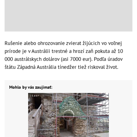
Rušenie alebo ohrozovanie zvierat žijúcich vo voľnej
prírode je v Austrálii trestné a hrozí zaň pokuta až 10
000 austrálskych dolárov (asi 7000 eur). Podľa úradov
štátu Západná Austrália tínedžer tiež riskoval život.
Mohlo by vás zaujímať: