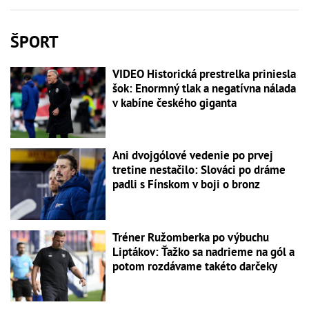
ŠPORT
VIDEO Historická prestrelka priniesla
šok: Enormný tlak a negatívna nálada
v kabíne českého giganta
Ani dvojgólové vedenie po prvej
tretine nestačilo: Slováci po dráme
padli s Fínskom v boji o bronz
Tréner Ružomberka po výbuchu
Liptákov: Ťažko sa nadrieme na gól a
potom rozdávame takéto darčeky