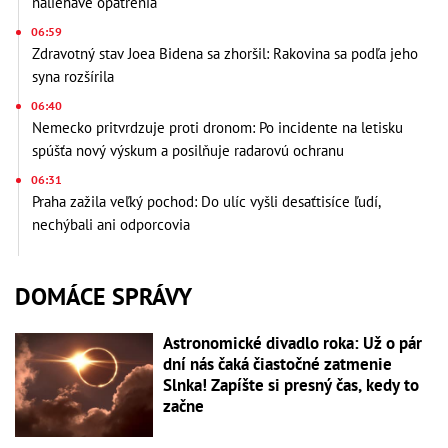
naliehavé opatrenia
06:59
Zdravotný stav Joea Bidena sa zhoršil: Rakovina sa podľa jeho
syna rozšírila
06:40
Nemecko pritvrdzuje proti dronom: Po incidente na letisku
spúšťa nový výskum a posilňuje radarovú ochranu
06:31
Praha zažila veľký pochod: Do ulíc vyšli desaťtisíce ľudí,
nechýbali ani odporcovia
DOMÁCE SPRÁVY
Astronomické divadlo roka: Už o pár
dní nás čaká čiastočné zatmenie
Slnka! Zapíšte si presný čas, kedy to
začne