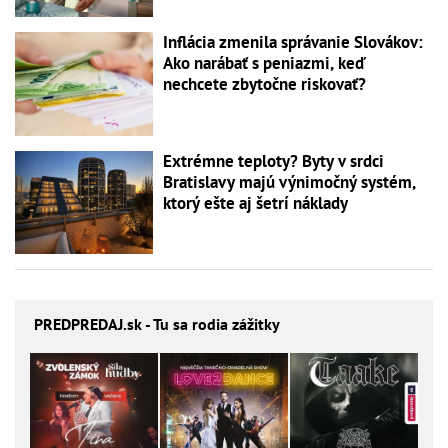
Inflácia zmenila správanie Slovákov:
Ako narábať s peniazmi, keď
nechcete zbytočne riskovať?
Extrémne teploty? Byty v srdci
Bratislavy majú výnimočný systém,
ktorý ešte aj šetrí náklady
PREDPREDAJ
.sk - Tu sa rodia zážitky