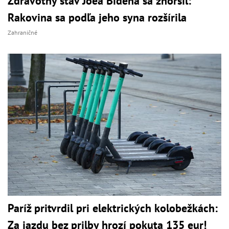
Zdravotný stav Joea Bidena sa zhoršil:
Rakovina sa podľa jeho syna rozšírila
Zahraničné
Paríž pritvrdil pri elektrických kolobežkách:
Za jazdu bez prilby hrozí pokuta 135 eur!