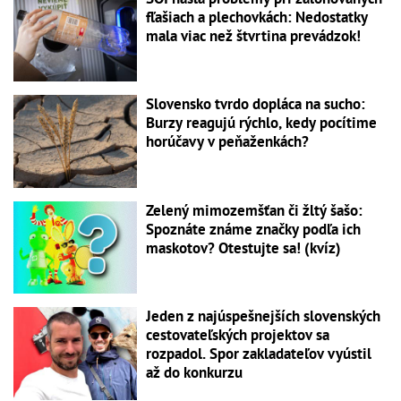
fľašiach a plechovkách: Nedostatky
mala viac než štvrtina prevádzok!
Slovensko tvrdo dopláca na sucho:
Burzy reagujú rýchlo, kedy pocítime
horúčavy v peňaženkách?
Zelený mimozemšťan či žltý šašo:
Spoznáte známe značky podľa ich
maskotov? Otestujte sa! (kvíz)
Jeden z najúspešnejších slovenských
cestovateľských projektov sa
rozpadol. Spor zakladateľov vyústil
až do konkurzu