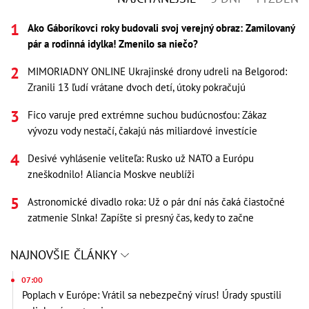
Ako Gáboríkovci roky budovali svoj verejný obraz: Zamilovaný
pár a rodinná idylka! Zmenilo sa niečo?
MIMORIADNY ONLINE Ukrajinské drony udreli na Belgorod:
Zranili 13 ľudí vrátane dvoch detí, útoky pokračujú
Fico varuje pred extrémne suchou budúcnosťou: Zákaz
vývozu vody nestačí, čakajú nás miliardové investície
Desivé vyhlásenie veliteľa: Rusko už NATO a Európu
zneškodnilo! Aliancia Moskve neublíži
Astronomické divadlo roka: Už o pár dní nás čaká čiastočné
zatmenie Slnka! Zapíšte si presný čas, kedy to začne
NAJNOVŠIE ČLÁNKY
07:00
Poplach v Európe: Vrátil sa nebezpečný vírus! Úrady spustili