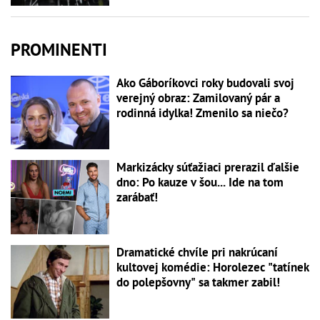
PROMINENTI
Ako Gáboríkovci roky budovali svoj
verejný obraz: Zamilovaný pár a
rodinná idylka! Zmenilo sa niečo?
Markizácky súťažiaci prerazil ďalšie
dno: Po kauze v šou... Ide na tom
zarábať!
Dramatické chvíle pri nakrúcaní
kultovej komédie: Horolezec "tatínek
do polepšovny" sa takmer zabil!