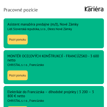
Pracovné pozície
Asistent manažéra predajne (m/ž), Nové Zámky
Lidl Slovenská republika, s.r.o., Okres Nové Zámky
Pozri ponuku
MONTÉR OCEĽOVÝCH KONŠTRUKCIÍ - FRANCÚZSKO - 3 600
netto
CHRISTAL s. r. o., Francúzsko
Pozri ponuku
Elektrikár do Francúzska – dlhodobé projekty | 3 200 – 3
800 € netto
CHRISTAL s. r. o., Francúzsko