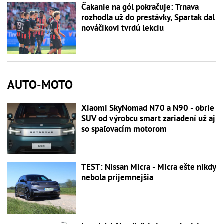
Čakanie na gól pokračuje: Trnava
rozhodla už do prestávky, Spartak dal
nováčikovi tvrdú lekciu
AUTO-MOTO
Xiaomi SkyNomad N70 a N90 - obrie
SUV od výrobcu smart zariadení už aj
so spaľovacím motorom
TEST: Nissan Micra - Micra ešte nikdy
nebola príjemnejšia