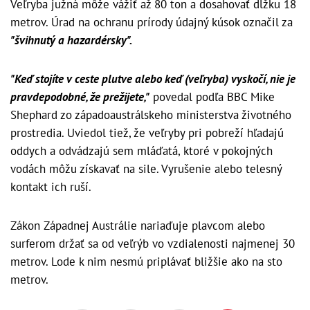
Veľryba južná môže vážiť až 80 ton a dosahovať dĺžku 18
metrov. Úrad na ochranu prírody údajný kúsok označil za
"švihnutý a hazardérsky".
"Keď stojíte v ceste plutve alebo keď (veľryba) vyskočí, nie je
pravdepodobné, že prežijete,"
povedal podľa BBC Mike
Shephard zo západoaustrálskeho ministerstva životného
prostredia. Uviedol tiež, že veľryby pri pobreží hľadajú
oddych a odvádzajú sem mláďatá, ktoré v pokojných
vodách môžu získavať na sile. Vyrušenie alebo telesný
kontakt ich ruší.
Zákon Západnej Austrálie nariaďuje plavcom alebo
surferom držať sa od veľrýb vo vzdialenosti najmenej 30
metrov. Lode k nim nesmú priplávať bližšie ako na sto
metrov.