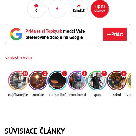
Tip na
0
Zdieľať
článok
Pridajte si Topky.sk
medzi Vaše
Pridať
preferované zdroje na Google
Nahlásiť chybu
16
2
4
2
7
6
Najčítanejšie
Domáce
Zahraničné
Prominenti
Šport
Krimi
Zaují
SÚVISIACE ČLÁNKY