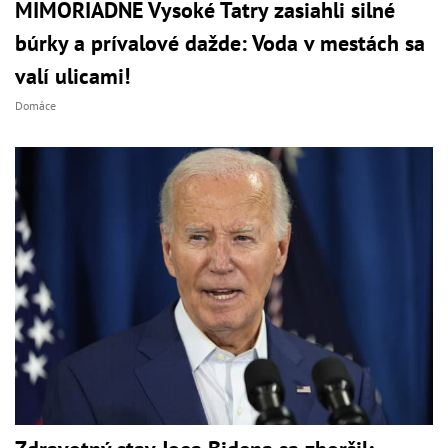
MIMORIADNE Vysoké Tatry zasiahli silné
búrky a prívalové dažde: Voda v mestách sa
valí ulicami!
Domáce