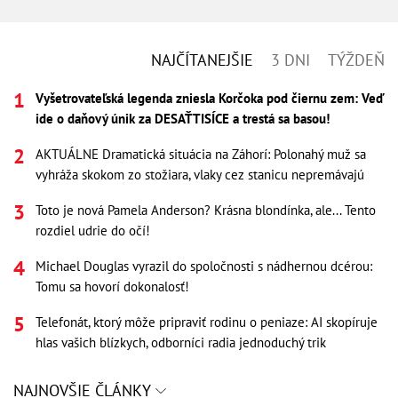
NAJČÍTANEJŠIE
3 DNI
TÝŽDEŇ
Vyšetrovateľská legenda zniesla Korčoka pod čiernu zem: Veď
ide o daňový únik za DESAŤTISÍCE a trestá sa basou!
AKTUÁLNE Dramatická situácia na Záhorí: Polonahý muž sa
vyhráža skokom zo stožiara, vlaky cez stanicu nepremávajú
Toto je nová Pamela Anderson? Krásna blondínka, ale... Tento
rozdiel udrie do očí!
Michael Douglas vyrazil do spoločnosti s nádhernou dcérou:
Tomu sa hovorí dokonalosť!
Telefonát, ktorý môže pripraviť rodinu o peniaze: AI skopíruje
hlas vašich blízkych, odborníci radia jednoduchý trik
NAJNOVŠIE ČLÁNKY