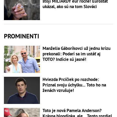
stojí MILIARDY eur ročne! Eurostat
ukázal, ako sú na tom Slováci
PROMINENTI
Manželia Gáboríkovci už jednu krízu
prekonali: Podarí sa im ustáť aj
TOTO? Indície sú jasné!
Hviezda Prcičiek po rozchode:
Priznal svoju úchylku... Toto ho na
ženách vzrušuje!
Toto je nová Pamela Anderson?
Krásna blondínka, ale... Tento rozdiel