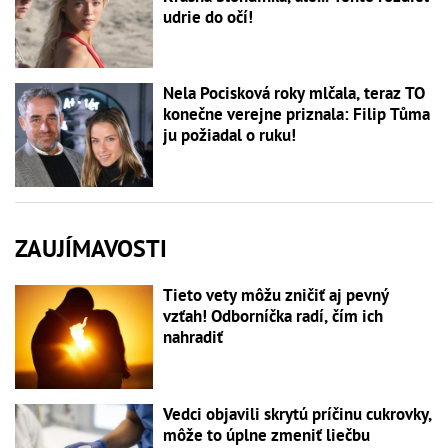
udrie do očí!
Nela Pocisková roky mlčala, teraz TO
konečne verejne priznala: Filip Tůma
ju požiadal o ruku!
ZAUJÍMAVOSTI
Tieto vety môžu zničiť aj pevný
vzťah! Odborníčka radí, čím ich
nahradiť
Vedci objavili skrytú príčinu cukrovky,
môže to úplne zmeniť liečbu