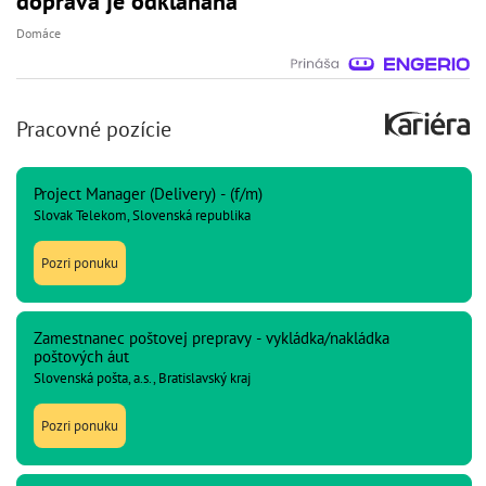
doprava je odklaňaná
Domáce
Pracovné pozície
Project Manager (Delivery) - (f/m)
Slovak Telekom, Slovenská republika
Pozri ponuku
Zamestnanec poštovej prepravy - vykládka/nakládka
poštových áut
Slovenská pošta, a.s., Bratislavský kraj
Pozri ponuku