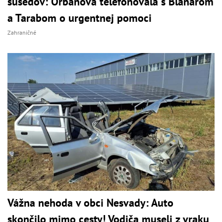
susedov: Orbánová telefonovala s Blanárom
a Tarabom o urgentnej pomoci
Zahraničné
Vážna nehoda v obci Nesvady: Auto
skončilo mimo cesty! Vodiča museli z vraku