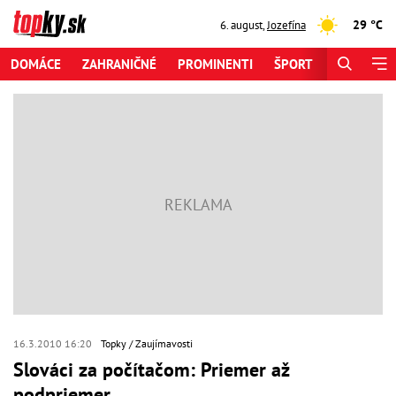
29 °C
6. august
,
Jozefína
DOMÁCE
ZAHRANIČNÉ
PROMINENTI
ŠPORT
ZAUJÍMAV
16.3.2010 16:20
Topky
Zaujímavosti
Slováci za počítačom: Priemer až
podpriemer