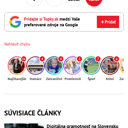
Pridajte si Topky.sk
medzi Vaše
Pridať
preferované zdroje na Google
Nahlásiť chybu
16
4
4
2
7
6
Najčítanejšie
Domáce
Zahraničné
Prominenti
Šport
Krimi
Zaují
SÚVISIACE ČLÁNKY
Digitálna gramotnosť na Slovensku