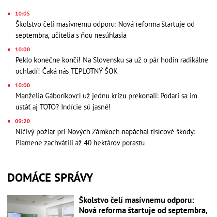
10:05
Školstvo čelí masívnemu odporu: Nová reforma štartuje od
septembra, učitelia s ňou nesúhlasia
10:00
Peklo konečne končí! Na Slovensku sa už o pár hodín radikálne
ochladí! Čaká nás TEPLOTNÝ ŠOK
10:00
Manželia Gáboríkovci už jednu krízu prekonali: Podarí sa im
ustáť aj TOTO? Indície sú jasné!
09:20
Ničivý požiar pri Nových Zámkoch napáchal tisícové škody:
Plamene zachvátili až 40 hektárov porastu
DOMÁCE SPRÁVY
Školstvo čelí masívnemu odporu:
Nová reforma štartuje od septembra,