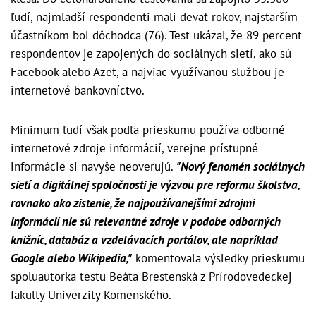
ľudí, najmladší respondenti mali deväť rokov, najstarším
účastníkom bol dôchodca (76). Test ukázal, že 89 percent
respondentov je zapojených do sociálnych sietí, ako sú
Facebook alebo Azet, a najviac využívanou službou je
internetové bankovníctvo.
Minimum ľudí však podľa prieskumu používa odborné
internetové zdroje informácií, verejne prístupné
informácie si navyše neoverujú.
"Nový fenomén sociálnych
sietí a digitálnej spoločnosti je výzvou pre reformu školstva,
rovnako ako zistenie, že najpoužívanejšími zdrojmi
informácií nie sú relevantné zdroje v podobe odborných
knižníc, databáz a vzdelávacích portálov, ale napríklad
Google alebo Wikipedia,"
komentovala výsledky prieskumu
spoluautorka testu Beáta Brestenská z Prírodovedeckej
fakulty Univerzity Komenského.