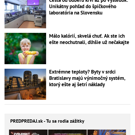
Cesta od odberu krvi až po výsledok:
Unikátny pohľad do špičkového
laboratória na Slovensku
Málo kalórií, skvelá chuť. Ak ste ich
ešte neochutnali, dlhšie už nečakajte
Extrémne teploty? Byty v srdci
Bratislavy majú výnimočný systém,
ktorý ešte aj šetrí náklady
PREDPREDAJ
.sk - Tu sa rodia zážitky