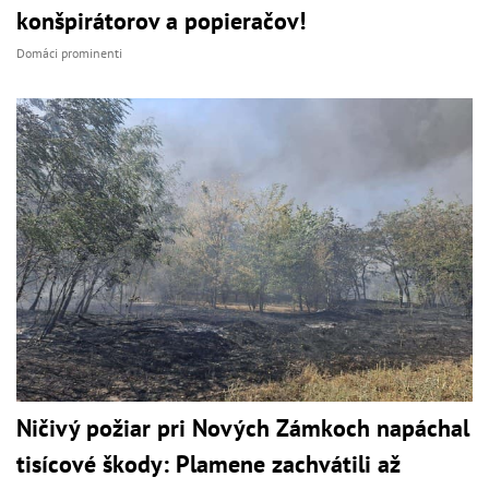
konšpirátorov a popieračov!
Domáci prominenti
Ničivý požiar pri Nových Zámkoch napáchal
tisícové škody: Plamene zachvátili až