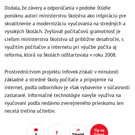
Dodala, že závery a odporúčania v podobe štúdie
ponúknu autori ministerstvu školstva ako inšpiráciu pre
skvalitnenie a modernizáciu vyučovania na stredných a
vysokých školách. Zvyšovať počítačovú gramotnosť je
cieľom ministerstva školstva už približne desaťročie, s
využitím počítačov a internetu pri výučbe počíta aj
reforma, ktorá na školách odštartovala v roku 2008.
Prostredníctvom projektu Infovek získali v minulosti
základné a stredné školy počítače a pripojenie na
internet, podľa odborníkov je však vybavenie v súčasnosti
zastarané. Informačné technológie navyše využíva na
vyučovaní podľa nedávno zverejneného prieskumu len
necelá tretina učiteľov.
Tip na
0
Zdieľať
článok