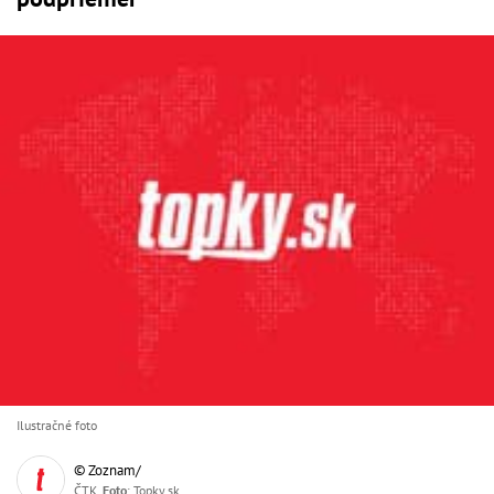
Ilustračné foto
© Zoznam/
ČTK,
Foto
: Topky.sk