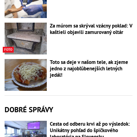
Za múrom sa skrýval vzácny poklad: V
kaštieli objavili zamurovaný oltár
FOTO
Toto sa deje v našom tele, ak zjeme
jedno z najobľúbenejších letných
jedál!
DOBRÉ SPRÁVY
Cesta od odberu krvi až po výsledok:
Unikátny pohľad do špičkového
laboratória na Slovensku