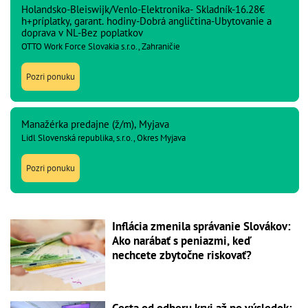
Holandsko-Bleiswijk/Venlo-Elektronika- Skladník-16.28€
h+príplatky, garant. hodiny-Dobrá angličtina-Ubytovanie a
doprava v NL-Bez poplatkov
OTTO Work Force Slovakia s.r.o., Zahraničie
Pozri ponuku
Manažérka predajne (ž/m), Myjava
Lidl Slovenská republika, s.r.o., Okres Myjava
Pozri ponuku
Inflácia zmenila správanie Slovákov:
Ako narábať s peniazmi, keď
nechcete zbytočne riskovať?