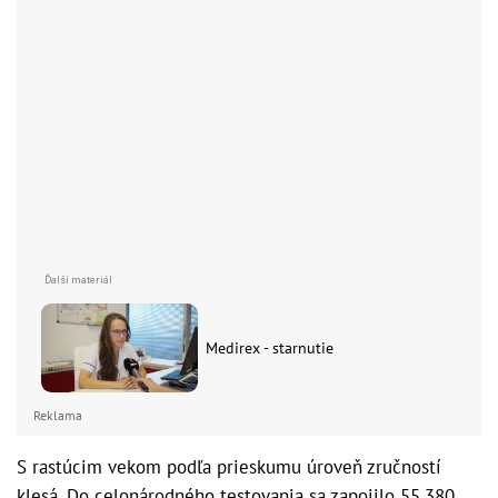
Medirex - starnutie
Reklama
S rastúcim vekom podľa prieskumu úroveň zručností
klesá. Do celonárodného testovania sa zapojilo 55.380