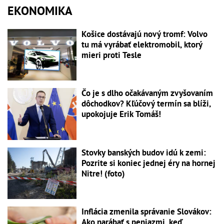
EKONOMIKA
Košice dostávajú nový tromf: Volvo
tu má vyrábať elektromobil, ktorý
mieri proti Tesle
Čo je s dlho očakávaným zvyšovaním
dôchodkov? Kľúčový termín sa blíži,
upokojuje Erik Tomáš!
Stovky banských budov idú k zemi:
Pozrite si koniec jednej éry na hornej
Nitre! (foto)
Inflácia zmenila správanie Slovákov:
Ako narábať s peniazmi, keď