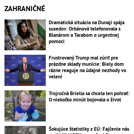
ZAHRANIČNÉ
Dramatická situácia na Dunaji spája
susedov: Orbánová telefonovala s
Blanárom a Tarabom o urgentnej
pomoci
Frustrovaný Trump mal zúriť pre
prázdne sklady munície: Biely dom
rázne reaguje na údajné nezhody vo
velení
Trojročná Briella sa chcela len pohrať:
O niekoľko minút bojovala o život
Šokujúce štatistiky z EÚ: Fajčenie nás