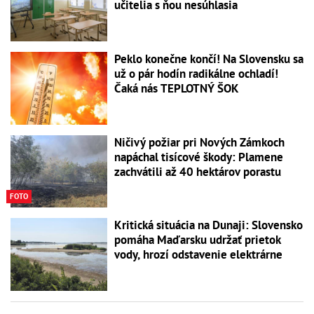
učitelia s ňou nesúhlasia
Peklo konečne končí! Na Slovensku sa
už o pár hodín radikálne ochladí!
Čaká nás TEPLOTNÝ ŠOK
Ničivý požiar pri Nových Zámkoch
napáchal tisícové škody: Plamene
zachvátili až 40 hektárov porastu
FOTO
Kritická situácia na Dunaji: Slovensko
pomáha Maďarsku udržať prietok
vody, hrozí odstavenie elektrárne