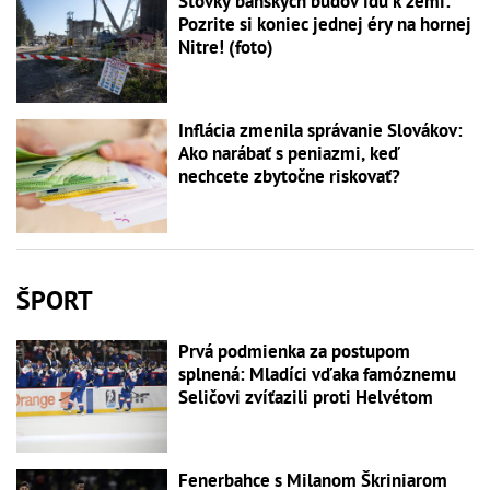
Stovky banských budov idú k zemi:
Pozrite si koniec jednej éry na hornej
Nitre! (foto)
Inflácia zmenila správanie Slovákov:
Ako narábať s peniazmi, keď
nechcete zbytočne riskovať?
ŠPORT
Prvá podmienka za postupom
splnená: Mladíci vďaka famóznemu
Seličovi zvíťazili proti Helvétom
Fenerbahce s Milanom Škriniarom