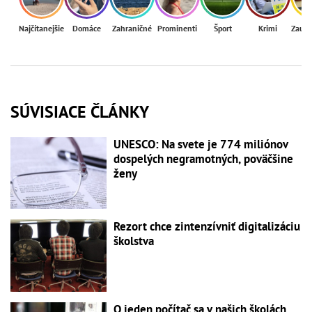
Najčítanejšie
Domáce
Zahraničné
Prominenti
Šport
Krimi
Zaují
SÚVISIACE ČLÁNKY
UNESCO: Na svete je 774 miliónov
dospelých negramotných, poväčšine
ženy
Rezort chce zintenzívniť digitalizáciu
školstva
O jeden počítač sa v našich školách