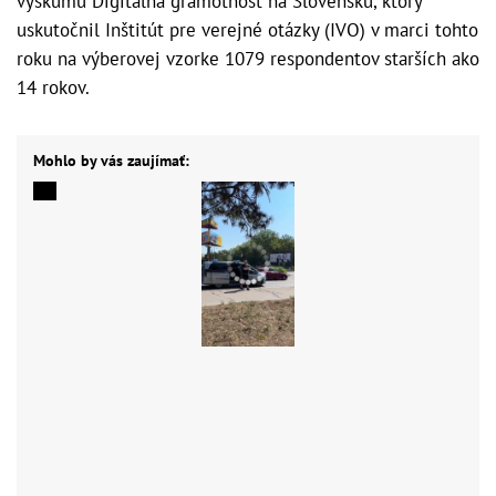
výskumu Digitálna gramotnosť na Slovensku, ktorý
uskutočnil Inštitút pre verejné otázky (IVO) v marci tohto
roku na výberovej vzorke 1079 respondentov starších ako
14 rokov.
Mohlo by vás zaujímať: