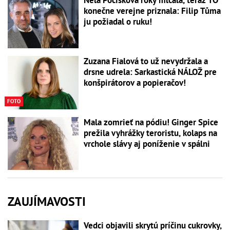
Nela Pocisková roky mlčala, teraz TO
konečne verejne priznala: Filip Tůma
ju požiadal o ruku!
Zuzana Fialová to už nevydržala a
drsne udrela: Sarkastická NÁLOŽ pre
konšpirátorov a popieračov!
FOTO
Mala zomrieť na pódiu! Ginger Spice
prežila vyhrážky teroristu, kolaps na
vrchole slávy aj poníženie v spálni
ZAUJÍMAVOSTI
Vedci objavili skrytú príčinu cukrovky,