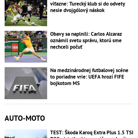
víťazne: Turecký klub si do odvety
nesie dvojgólový náskok
Obavy sa naplnili: Carlos Alcaraz
oznámil svetu správu, ktorú sme
nechceli počuť
Na medzinárodnej futbalovej scéne
to poriadne vrie: UEFA hrozí FIFE
bojkotom MS
AUTO-MOTO
TEST: Škoda Karoq Extra Plus 1.5 TSI