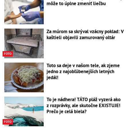
môže to úplne zmeniť liečbu
Za múrom sa skrýval vzácny poklad: V
kaštieli objavili zamurovaný oltár
FOTO
Toto sa deje v našom tele, ak zjeme
jedno z najobľúbenejších letných
jedál!
To je nádhera! TÁTO pláž vyzerá ako
z rozprávky, ale skutočne EXISTUJE!
Prečo je celá biela?
FOTO