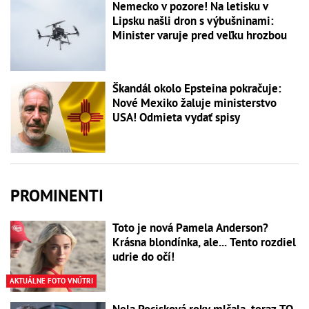
Nemecko v pozore! Na letisku v
Lipsku našli dron s výbušninami:
Minister varuje pred veľku hrozbou
Škandál okolo Epsteina pokračuje:
Nové Mexiko žaluje ministerstvo
USA! Odmieta vydať spisy
PROMINENTI
Toto je nová Pamela Anderson?
Krásna blondínka, ale... Tento rozdiel
udrie do očí!
AKTUÁLNE FOTO VNÚTRI