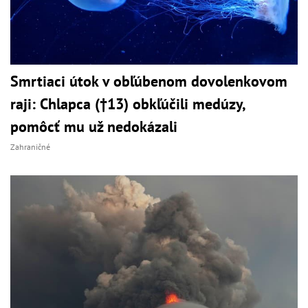
Smrtiaci útok v obľúbenom dovolenkovom
raji: Chlapca (†13) obkľúčili medúzy,
pomôcť mu už nedokázali
Zahraničné