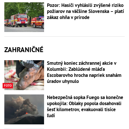
Pozor: Hasiči vyhlásili zvýšené riziko
požiarov na väčšine Slovenska – platí
zákaz ohňa v prírode
ZAHRANIČNÉ
Smutný koniec záchrannej akcie v
Kolumbii: Zablúdené mláďa
Escobarovho hrocha napriek snahám
úradov uhynulo
FOTO
Nebezpečná sopka Fuego sa konečne
upokojila: Oblaky popola dosahovali
šesť kilometrov, evakuovali tisíce
ľudí