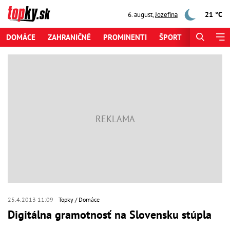
21 °C
6. august
,
Jozefína
DOMÁCE
ZAHRANIČNÉ
PROMINENTI
ŠPORT
ZAUJÍMAV
25.4.2013 11:09
Topky
Domáce
Digitálna gramotnosť na Slovensku stúpla