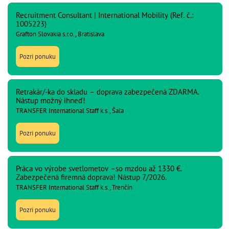
Recruitment Consultant | International Mobility (Ref. č.:
1005223)
Grafton Slovakia s.r.o., Bratislava
Pozri ponuku
Retrakár/-ka do skladu – doprava zabezpečená ZDARMA.
Nástup možný ihneď!
TRANSFER International Staff k.s., Šaľa
Pozri ponuku
Práca vo výrobe svetlometov –so mzdou až 1330 €.
Zabezpečená firemná doprava! Nástup 7/2026.
TRANSFER International Staff k.s., Trenčín
Pozri ponuku