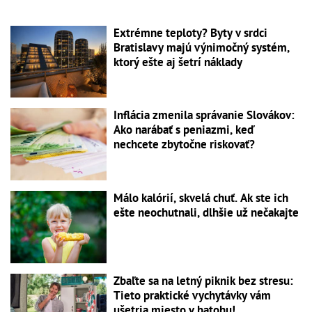
Extrémne teploty? Byty v srdci
Bratislavy majú výnimočný systém,
ktorý ešte aj šetrí náklady
Inflácia zmenila správanie Slovákov:
Ako narábať s peniazmi, keď
nechcete zbytočne riskovať?
Málo kalórií, skvelá chuť. Ak ste ich
ešte neochutnali, dlhšie už nečakajte
Zbaľte sa na letný piknik bez stresu:
Tieto praktické vychytávky vám
ušetria miesto v batohu!