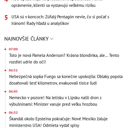
oprávnenie, klienti sa vystavujú veľkému riziku
USA sú v koncoch: Zúfalý Pentagón nevie, čo si počať s
Iránom! Rady hľadá u analytikov
NAJNOVŠIE ČLÁNKY
07:00
Toto je nová Pamela Anderson? Krásna blondínka, ale... Tento
rozdiel udrie do očí!
06:51
Nebezpečná sopka Fuego sa konečne upokojila: Oblaky popola
dosahovali šesť kilometrov, evakuovali tisíce ľudí
06:45
Nemecko v pozore! Na letisku v Lipsku našli dron s
výbušninami: Minister varuje pred veľku hrozbou
06:32
Škandál okolo Epsteina pokračuje: Nové Mexiko žaluje
ministerstvo USA! Odmieta vydať spisy