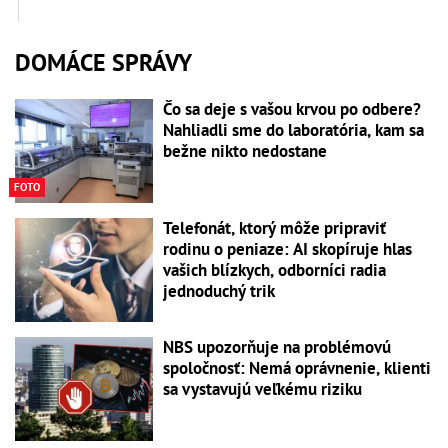
DOMÁCE SPRÁVY
Čo sa deje s vašou krvou po odbere?
Nahliadli sme do laboratória, kam sa
bežne nikto nedostane
FOTO
Telefonát, ktorý môže pripraviť
rodinu o peniaze: AI skopíruje hlas
vašich blízkych, odborníci radia
jednoduchý trik
NBS upozorňuje na problémovú
spoločnosť: Nemá oprávnenie, klienti
sa vystavujú veľkému riziku