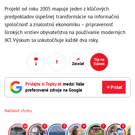
Projekt od roku 2005 mapuje jeden z kľúčových
predpokladov úspešnej transformácie na informačnú
spoločnosť a znalostnú ekonomiku – pripravenosť
širokých vrstiev obyvateľstva na používanie moderných
IKT. Výskum sa uskutočňuje každé dva roky.
Tip na
1
Zdieľať
článok
Pridajte si Topky.sk
medzi Vaše
Pridať
preferované zdroje na Google
Nahlásiť chybu
16
5
3
4
7
4