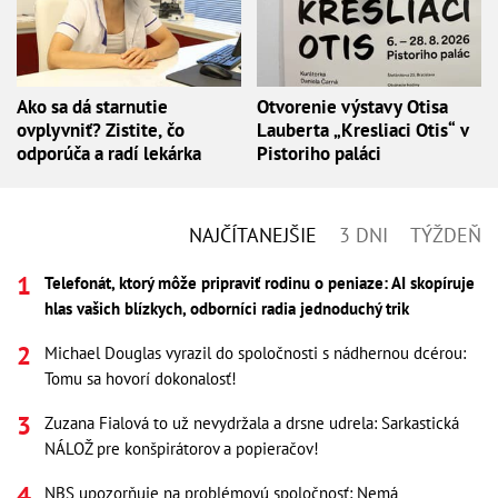
Ako sa dá starnutie
Otvorenie výstavy Otisa
ovplyvniť? Zistite, čo
Lauberta „Kresliaci Otis“ v
odporúča a radí lekárka
Pistoriho paláci
NAJČÍTANEJŠIE
3 DNI
TÝŽDEŇ
Telefonát, ktorý môže pripraviť rodinu o peniaze: AI skopíruje
hlas vašich blízkych, odborníci radia jednoduchý trik
Michael Douglas vyrazil do spoločnosti s nádhernou dcérou:
Tomu sa hovorí dokonalosť!
Zuzana Fialová to už nevydržala a drsne udrela: Sarkastická
NÁLOŽ pre konšpirátorov a popieračov!
NBS upozorňuje na problémovú spoločnosť: Nemá