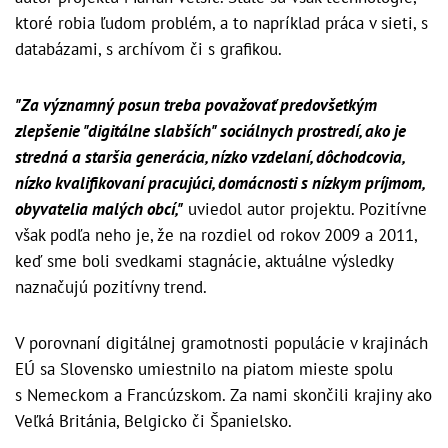
ktoré robia ľudom problém, a to napríklad práca v sieti, s
databázami, s archívom či s grafikou.
"Za významný posun treba považovať predovšetkým
zlepšenie "digitálne slabších" sociálnych prostredí, ako je
stredná a staršia generácia, nízko vzdelaní, dôchodcovia,
nízko kvalifikovaní pracujúci, domácnosti s nízkym príjmom,
obyvatelia malých obcí,"
uviedol autor projektu. Pozitívne
však podľa neho je, že na rozdiel od rokov 2009 a 2011,
keď sme boli svedkami stagnácie, aktuálne výsledky
naznačujú pozitívny trend.
V porovnaní digitálnej gramotnosti populácie v krajinách
EÚ sa Slovensko umiestnilo na piatom mieste spolu
s Nemeckom a Francúzskom. Za nami skončili krajiny ako
Veľká Británia, Belgicko či Španielsko.