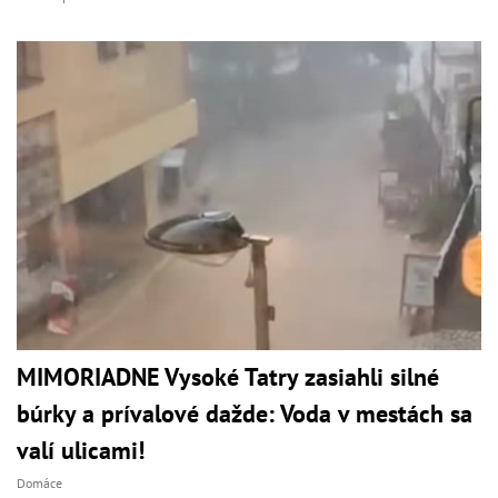
MIMORIADNE Vysoké Tatry zasiahli silné
búrky a prívalové dažde: Voda v mestách sa
valí ulicami!
Domáce