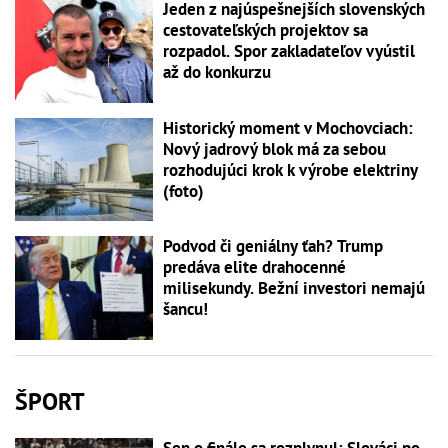
Jeden z najúspešnejších slovenských
cestovateľských projektov sa
rozpadol. Spor zakladateľov vyústil
až do konkurzu
Historický moment v Mochovciach:
Nový jadrový blok má za sebou
rozhodujúci krok k výrobe elektriny
(foto)
Podvod či geniálny ťah? Trump
predáva elite drahocenné
milisekundy. Bežní investori nemajú
šancu!
ŠPORT
Sen o finále sa rozplynul: Slováci po