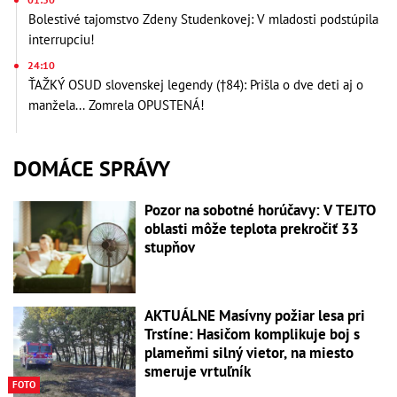
Bolestivé tajomstvo Zdeny Studenkovej: V mladosti podstúpila
interrupciu!
24:10
ŤAŽKÝ OSUD slovenskej legendy (†84): Prišla o dve deti aj o
manžela... Zomrela OPUSTENÁ!
DOMÁCE SPRÁVY
Pozor na sobotné horúčavy: V TEJTO
oblasti môže teplota prekročiť 33
stupňov
AKTUÁLNE Masívny požiar lesa pri
Trstíne: Hasičom komplikuje boj s
plameňmi silný vietor, na miesto
smeruje vrtuľník
FOTO