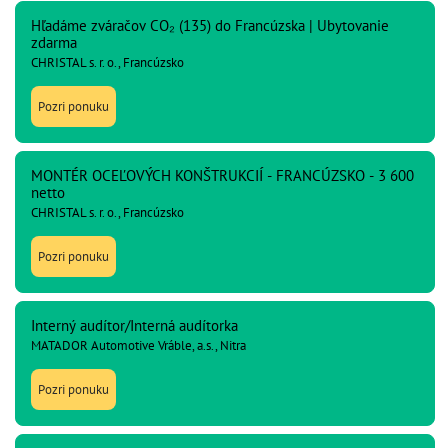
Hľadáme zváračov CO₂ (135) do Francúzska | Ubytovanie
zdarma
CHRISTAL s. r. o., Francúzsko
Pozri ponuku
MONTÉR OCEĽOVÝCH KONŠTRUKCIÍ - FRANCÚZSKO - 3 600
netto
CHRISTAL s. r. o., Francúzsko
Pozri ponuku
Interný audítor/Interná audítorka
MATADOR Automotive Vráble, a.s., Nitra
Pozri ponuku