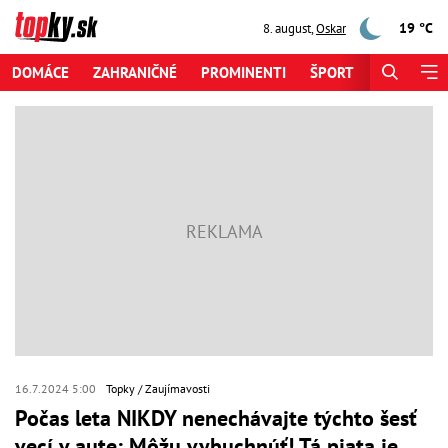
19 °C
8. august
,
Oskar
DOMÁCE
ZAHRANIČNÉ
PROMINENTI
ŠPORT
ZAUJÍMAV
16.7.2024 5:00
Topky
Zaujímavosti
Počas leta NIKDY nenechávajte týchto šesť
vecí v aute: Môžu vybuchnúť! Tá piata je