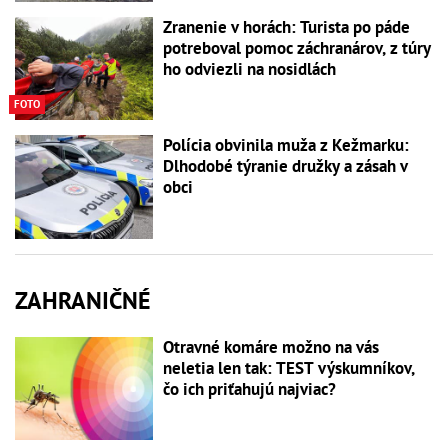
Zranenie v horách: Turista po páde
potreboval pomoc záchranárov, z túry
ho odviezli na nosidlách
FOTO
Polícia obvinila muža z Kežmarku:
Dlhodobé týranie družky a zásah v
obci
ZAHRANIČNÉ
Otravné komáre možno na vás
neletia len tak: TEST výskumníkov,
čo ich priťahujú najviac?