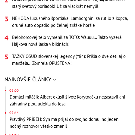
starý svetový poriadok! Už sa viackrát nemýlil
NEHODA luxusného športiaka: Lamborghini sa rútilo z kopca,
druhé auto dopadlo po čelnej zrážke horšie
Belohorcovej telo vymenil za TOTO: Wauuu... Takto vyzerá
Hájkova nová láska v bikinách!
ŤAŽKÝ OSUD slovenskej legendy (†84): Prišla o dve deti aj o
manžela... Zomrela OPUSTENÁ!
NAJNOVŠIE ČLÁNKY
05:00
Domáci miláčik Albert okúsil život: Korytnačku nezastavil ani
záhradný plot, utiekla do lesa
02:44
Pravdivý PRÍBEH: Syn ma prijal do svojho domu, no jeden
nočný rozhovor všetko zmenil
01:30