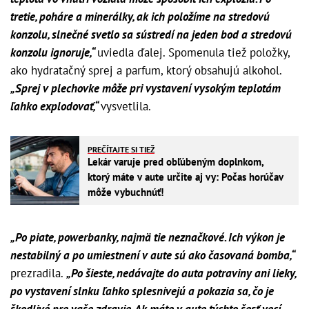
tretie, poháre a minerálky, ak ich položíme na stredovú
konzolu, slnečné svetlo sa sústredí na jeden bod a stredovú
konzolu ignoruje,“
uviedla ďalej. Spomenula tiež položky,
ako hydratačný sprej a parfum, ktorý obsahujú alkohol.
„Sprej v plechovke môže pri vystavení vysokým teplotám
ľahko explodovať,“
vysvetlila.
PREČÍTAJTE SI TIEŽ
Lekár varuje pred obľúbeným doplnkom,
ktorý máte v aute určite aj vy: Počas horúčav
môže vybuchnúť!
„Po piate, powerbanky, najmä tie neznačkové. Ich výkon je
nestabilný a po umiestnení v aute sú ako časovaná bomba,“
prezradila.
„Po šieste, nedávajte do auta potraviny ani lieky,
po vystavení slnku ľahko splesnivejú a pokazia sa, čo je
škodlivé pre vaše zdravie. Ak máte v aute týchto šesť vecí,