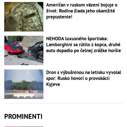
Američan v ruskom väzení bojuje o
život: Rodina žiada jeho okamžité
prepustenie!
NEHODA luxusného športiaka:
Lamborghini sa rútilo z kopca, druhé
auto dopadlo po čelnej zrážke horšie
Dron s výbušninou na letisku vyvolal
spor: Rusko hovorí o provokácii
Kyjeva
PROMINENTI