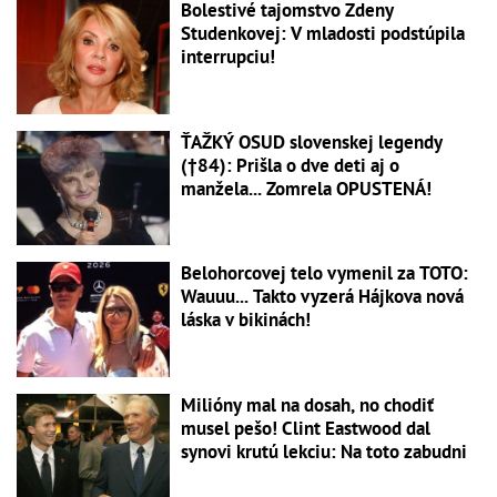
Bolestivé tajomstvo Zdeny
Studenkovej: V mladosti podstúpila
interrupciu!
ŤAŽKÝ OSUD slovenskej legendy
(†84): Prišla o dve deti aj o
manžela... Zomrela OPUSTENÁ!
Belohorcovej telo vymenil za TOTO:
Wauuu... Takto vyzerá Hájkova nová
láska v bikinách!
Milióny mal na dosah, no chodiť
musel pešo! Clint Eastwood dal
synovi krutú lekciu: Na toto zabudni