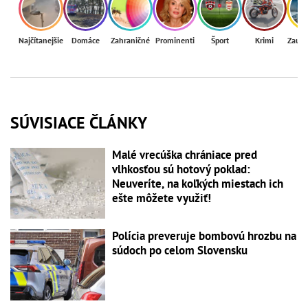
Najčítanejšie
Domáce
Zahraničné
Prominenti
Šport
Krimi
Zaují
SÚVISIACE ČLÁNKY
Malé vrecúška chrániace pred
vlhkosťou sú hotový poklad:
Neuveríte, na koľkých miestach ich
ešte môžete využiť!
Polícia preveruje bombovú hrozbu na
súdoch po celom Slovensku