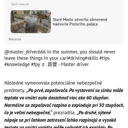
Staré Mesto otvorilo obnovené
nádvorie Pistoriho paláca
Reklama
@master_driver666
In the summer, you should never
leave these things in your car!
#driving
#skills
#tips
#knowledge
#fpy
♬ 原聲 - Master driver
Následne vymenovala potenciálne nebezpečné
predmety.
„Po prvé, zapaľovače. Po vystavení sa slnku môže
teplota vo vnútri auta dosiahnuť viac ako 60 stupňov.
Normálne sa zapaľovač rozpína a exploduje pri 50 stupňoch,
čo je veľmi nebezpečné,“
prezradila.
„Po druhé, sýtené
nápoje sa pri ľahkom zatrasení ľahko rozpínajú a vysoká
teplota vo vnútri vozidla môže spôsobiť ich explóziu. Po