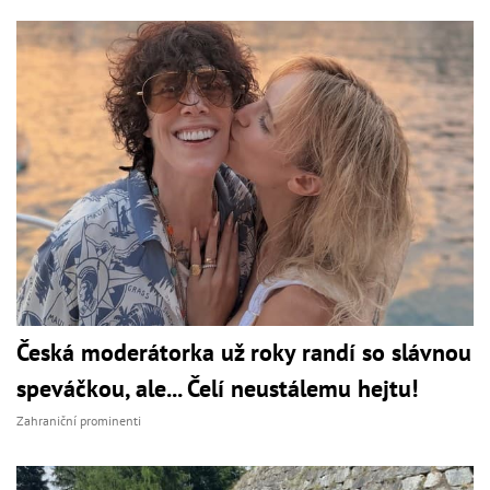
Česká moderátorka už roky randí so slávnou
speváčkou, ale... Čelí neustálemu hejtu!
Zahraniční prominenti