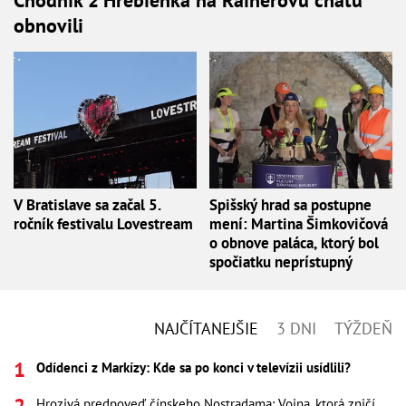
obnovili
V Bratislave sa začal 5.
Spišský hrad sa postupne
ročník festivalu Lovestream
mení: Martina Šimkovičová
o obnove paláca, ktorý bol
spočiatku neprístupný
NAJČÍTANEJŠIE
3 DNI
TÝŽDEŇ
Odídenci z Markízy: Kde sa po konci v televízii usídlili?
Hrozivá predpoveď čínskeho Nostradama: Vojna, ktorá zničí