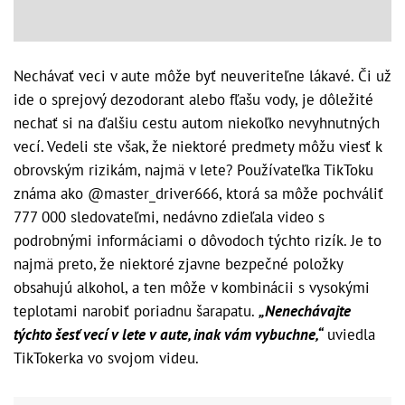
Nechávať veci v aute môže byť neuveriteľne lákavé. Či už
ide o sprejový dezodorant alebo fľašu vody, je dôležité
nechať si na ďalšiu cestu autom niekoľko nevyhnutných
vecí. Vedeli ste však, že niektoré predmety môžu viesť k
obrovským rizikám, najmä v lete? Používateľka TikToku
známa ako @master_driver666, ktorá sa môže pochváliť
777 000 sledovateľmi, nedávno zdieľala video s
podrobnými informáciami o dôvodoch týchto rizík. Je to
najmä preto, že niektoré zjavne bezpečné položky
obsahujú alkohol, a ten môže v kombinácii s vysokými
teplotami narobiť poriadnu šarapatu.
„Nenechávajte
týchto šesť vecí v lete v aute, inak vám vybuchne,“
uviedla
TikTokerka vo svojom videu.