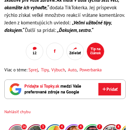
okamžite ich vyhoďte,“
dodala TikTokerka. Jej príspevok
rýchlo získal veľké množstvo reakcií vrátane komentárov.
Jeden z komentujúcich uviedol:
„Veľmi užitočné tipy,
ďakujem.“
Ďalší sa pridal:
„Ďakujem, sestra.“
Tip na
12
Zdieľať
článok
Viac o téme:
Sprej
,
Tipy
,
Výbuch
,
Auto
,
Powerbanka
Pridajte si Topky.sk
medzi Vaše
Pridať
preferované zdroje na Google
Nahlásiť chybu
16
3
4
4
7
4