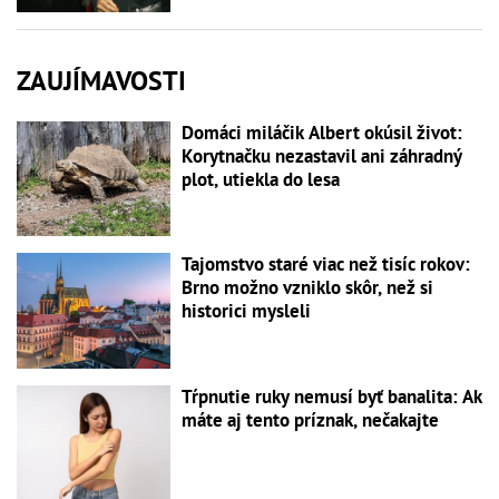
ZAUJÍMAVOSTI
Domáci miláčik Albert okúsil život:
Korytnačku nezastavil ani záhradný
plot, utiekla do lesa
Tajomstvo staré viac než tisíc rokov:
Brno možno vzniklo skôr, než si
historici mysleli
Tŕpnutie ruky nemusí byť banalita: Ak
máte aj tento príznak, nečakajte