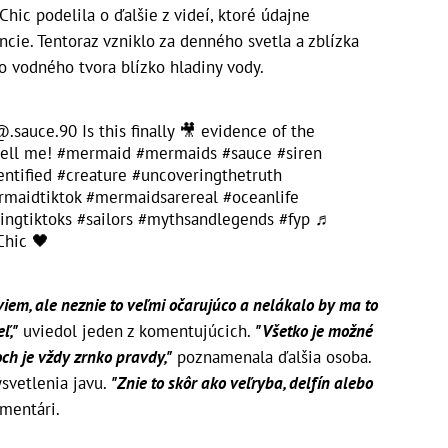
ic podelila o ďalšie z videí, ktoré údajne
ncie. Tentoraz vzniklo za denného svetla a zblízka
o vodného tvora blízko hladiny vody.
.sauce.90 Is this finally 🎥 evidence of the
tell me!
#mermaid
#mermaids
#sauce
#siren
ntified
#creature
#uncoveringthetruth
maidtiktok
#mermaidsarereal
#oceanlife
hingtiktoks
#sailors
#mythsandlegends
#fyp
♬
Chic 🖤
iem, ale neznie to veľmi očarujúco a nelákalo by ma to
ľ,"
uviedol jeden z komentujúcich.
"Všetko je možné
ch je vždy zrnko pravdy,"
poznamenala ďalšia osoba.
ysvetlenia javu.
"Znie to skôr ako veľryba, delfín alebo
omentári.