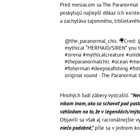
Pred mesiacom sa The Paranormal Ch
poskytujú najlepší dôkaz ich existe
a zachytáva tajomného, trblietavéh
@the_paranormal_chic
🎥Cred: @
mythical “MERMAID/SIREN” you 
#sirena
#mythicalcreature
#unide
#theparanormalchic
#ocean
#mer
#fisherman
#deepseafishing
#fis
original sound - The Paranormal 
Mnohých ľudí zábery vystrašili.
"Nev
nikam inam, ako sa schovať pod poste
vzhľadom na to, že v legendách/mýto
Objavili sa však aj racionálnejšie v
niečo podobné,"
píše sa v jednom k