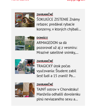
ZAHRANIČNÉ
ŠOKUJÚCE ZISTENIE Známy
reťazec predával rybacie
konzervy, v ktorých chýbali
RYBY! Môžete ich mať doma
DOMÁCE
aj vy
ARMAGEDON sa dá
pozorovať už aj z vesmíru:
Mrazivé satelitné snímky,
rozdiel len pár rokov a po
ZAHRANIČNÉ
vode ani stopy!
TRAGICKÝ útok počas
vyučovania: Študent zabil
šesť ľudí a 15 zranil! Po
útoku spáchal samovraždu
ZAHRANIČNÉ
TAJNÝ ostrov v Chorvátsku!
Manželia odhalili dovolenku
plnú neviazaného sexu a
pikatné detaily