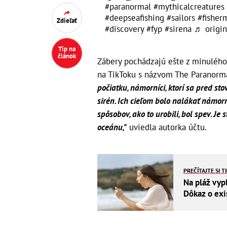
#paranormal
#mythicalcreatures
#deepseafishing
#sailors
#fisher
Zdieľať
#discovery
#fyp
#sirena
♬ origin
Tip na
článok
Zábery pochádzajú ešte z minulého 
na TikToku s názvom The Paranorm
počiatku, námorníci, ktorí sa pred sto
sirén. Ich cieľom bolo nalákať námor
spôsobov, ako to urobili, bol spev. Je
oceánu,"
uviedla autorka účtu.
PREČÍTAJTE SI T
Na pláž vyp
Dôkaz o exi