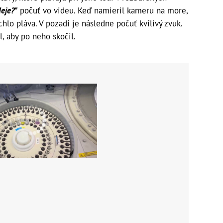
deje?"
počuť vo videu. Keď namieril kameru na more,
chlo pláva. V pozadí je následne počuť kvílivý zvuk.
, aby po neho skočil.