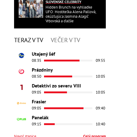
SLOVENSKÉ CELEBRITY
Hidden Brunch na vyhliadke
UFO: Hostiteľka Alena Pallová,
okúzľujúca Jasmina Alagič
Vrbovská a ďalšie
TERAZ V TV
VEČER V TV
Utajený šéf
08:35
09:55
Prázdniny
08:50
10:05
Detektívi zo severu VIII
09:05
10:05
Frasier
09:05
09:40
Panelák
09:15
10:40
Navoľ stanice
Celý program