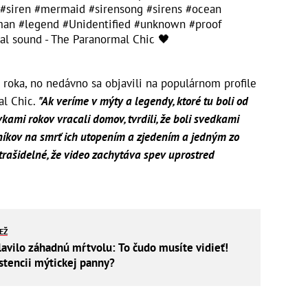
#siren
#mermaid
#sirensong
#sirens
#ocean
man
#legend
#Unidentified
#unknown
#proof
al sound - The Paranormal Chic 🖤
roka, no nedávno sa objavili na populárnom profile
al Chic.
"Ak veríme v mýty a legendy, ktoré tu boli od
vkami rokov vracali domov, tvrdili, že boli svedkami
níkov na smrť ich utopením a zjedením a jedným zo
 strašidelné, že video zachytáva spev uprostred
IEŽ
lavilo záhadnú mŕtvolu: To čudo musíte vidieť!
stencii mýtickej panny?