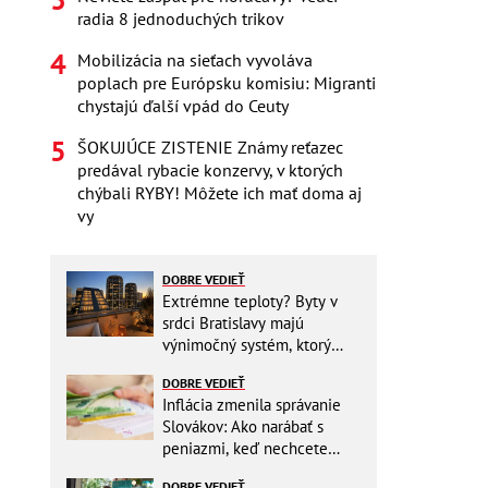
radia 8 jednoduchých trikov
Mobilizácia na sieťach vyvoláva
poplach pre Európsku komisiu: Migranti
chystajú ďalší vpád do Ceuty
ŠOKUJÚCE ZISTENIE Známy reťazec
predával rybacie konzervy, v ktorých
chýbali RYBY! Môžete ich mať doma aj
vy
DOBRE VEDIEŤ
Extrémne teploty? Byty v
srdci Bratislavy majú
výnimočný systém, ktorý
ešte aj šetrí náklady
DOBRE VEDIEŤ
Inflácia zmenila správanie
Slovákov: Ako narábať s
peniazmi, keď nechcete
zbytočne riskovať?
DOBRE VEDIEŤ