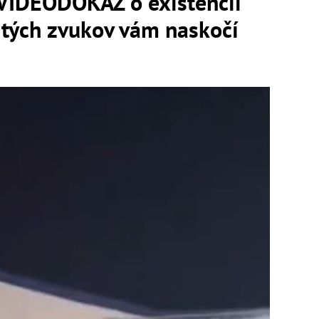
 VIDEODÔKAZ o existencii
 tých zvukov vám naskočí