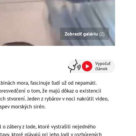
Zobraziť galériu
(2)
Vypočuť
článok
lbinách mora, fascinuje ľudí už od nepamäti.
 presvedčení o tom, že majú dôkaz o existencii
ch stvorení. Jeden z rybárov v noci nakrútil video,
 spev morských sirén.
 o zábery z lode, ktoré vystrašili nejedného
tavy, ktoré plávajú pri jeho lodi v rozbúrených