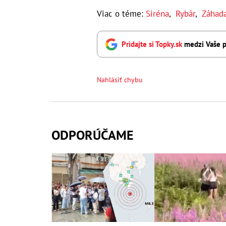
Viac o téme:
Siréna
,
Rybár
,
Záhad
Pridajte si Topky.sk
medzi Vaše p
Nahlásiť chybu
ODPORÚČAME