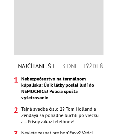
NAJČÍTANEJŠIE
3 DNI
TÝŽDEŇ
Nebezpečenstvo na termálnom
kúpalisku: Únik látky poslal ľudí do
NEMOCNICE! Polícia spúšťa
vyšetrovanie
Tajná svadba číslo 2? Tom Holland a
Zendaya sa poriadne buchli po vrecku
a... Prísny zákaz telefónov!
Neviete zaspať pre horúčavy? Vedci