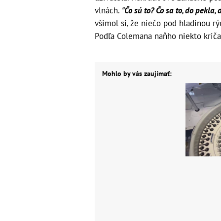
vlnách.
"Čo sú to? Čo sa to, do pekla, 
všimol si, že niečo pod hladinou rý
Podľa Colemana naňho niekto kričal
Mohlo by vás zaujímať: