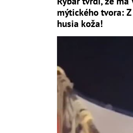
Rybár tvrdí, že má
mýtického tvora: Z
husia koža!