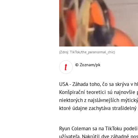
(Zdroj: TikTok/the_paranormal_chic)
© Zoznam/pk
USA - Záhada toho, čo sa skrýva v h
Konšpirační teoretici sú najnovšie
niektorých z najslávnejších mýtický
ktoré údajne zachytáva strašidelný
Ryun Coleman sa na TikToku podelil
užívateľa. Nakrútil dve záhadné pos