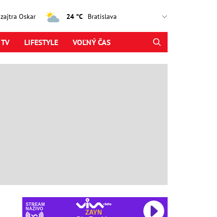
, zajtra Oskar
24 °C
 TV
LIFESTYLE
VOĽNÝ ČAS
STREAM
NAŽIVO
ZAYN