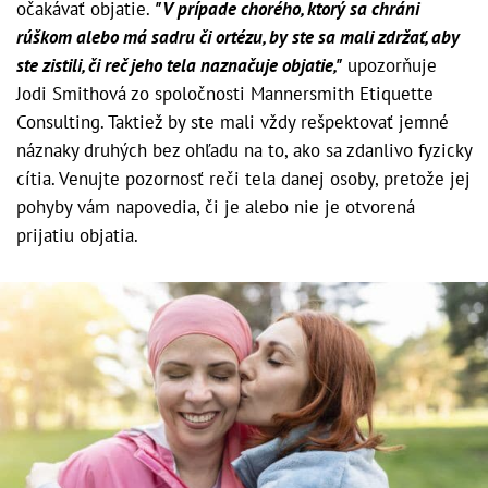
očakávať objatie.
"V prípade chorého, ktorý sa chráni
rúškom alebo má sadru či ortézu, by ste sa mali zdržať, aby
ste zistili, či reč jeho tela naznačuje objatie,"
upozorňuje
Jodi Smithová zo spoločnosti Mannersmith Etiquette
Consulting. Taktiež by ste mali vždy rešpektovať jemné
náznaky druhých bez ohľadu na to, ako sa zdanlivo fyzicky
cítia. Venujte pozornosť reči tela danej osoby, pretože jej
pohyby vám napovedia, či je alebo nie je otvorená
prijatiu objatia.