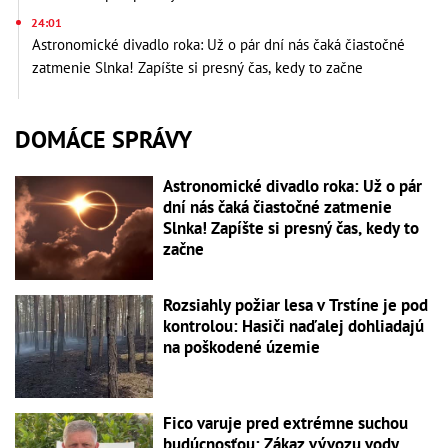
24:01
Astronomické divadlo roka: Už o pár dní nás čaká čiastočné
zatmenie Slnka! Zapíšte si presný čas, kedy to začne
DOMÁCE SPRÁVY
Astronomické divadlo roka: Už o pár
dní nás čaká čiastočné zatmenie
Slnka! Zapíšte si presný čas, kedy to
začne
Rozsiahly požiar lesa v Trstíne je pod
kontrolou: Hasiči naďalej dohliadajú
na poškodené územie
Fico varuje pred extrémne suchou
budúcnosťou: Zákaz vývozu vody