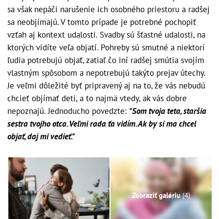
sa však nepáči narušenie ich osobného priestoru a radšej
sa neobjímajú. V tomto prípade je potrebné pochopiť
vzťah aj kontext udalosti. Svadby sú šťastné udalosti, na
ktorých vidíte veľa objatí. Pohreby sú smutné a niektorí
ľudia potrebujú objať, zatiaľ čo iní radšej smútia svojím
vlastným spôsobom a nepotrebujú takýto prejav útechy.
Je veľmi dôležité byť pripravený aj na to, že vás nebudú
chcieť objímať deti, a to najmä vtedy, ak vás dobre
nepoznajú. Jednoducho povedzte:
"Som tvoja teta, staršia
sestra tvojho otca. Veľmi rada ťa vidím. Ak by si ma chcel
objať, daj mi vedieť."
Zobraziť galériu
(4)