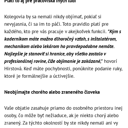
Platí to aj pre pracoviská iných ľudí
Kolegovia by sa nemali nikdy objímať, pokiaľ si
nevyjasnia, či sa im to páči. Toto pravidlo platí pre
každého, kto pre vás pracuje v akejkoľvek funkcii.
"Kým s
kaderníkom máte možno dlhoročný vzťah, s inštalatérom,
mechanikom alebo lekárom ho pravdepodobne nemáte.
Najlepšie je stanoviť si hranice, aby všetko zostalo v
profesionálnej rovine, čiže objímanie je zakázané,"
hovorí
Hirstová. Keď máte pochybnosti, ponúknite podanie ruky,
ktoré je formálnejšie a úctivejšie.
Neobjímajte chorého alebo zraneného človeka
Vaše objatie zasahuje priamo do osobného priestoru inej
osoby, čo môže byť nežiaduce, ak je niekto chorý alebo
zranený. Za týchto okolností by ste nikdy nemali ani vy