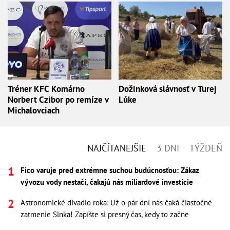
Tréner KFC Komárno
Dožinková slávnosť v Turej
Norbert Czibor po remíze v
Lúke
Michalovciach
NAJČÍTANEJŠIE
3 DNI
TÝŽDEŇ
Fico varuje pred extrémne suchou budúcnosťou: Zákaz
vývozu vody nestačí, čakajú nás miliardové investície
Astronomické divadlo roka: Už o pár dní nás čaká čiastočné
zatmenie Slnka! Zapíšte si presný čas, kedy to začne