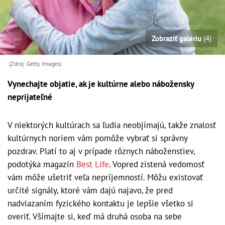
Zobraziť galériu
(4)
(Zdroj: Getty Images)
Vynechajte objatie, ak je kultúrne alebo nábožensky
neprijateľné
V niektorých kultúrach sa ľudia neobjímajú, takže znalosť
kultúrnych noriem vám pomôže vybrať si správny
pozdrav. Platí to aj v prípade rôznych náboženstiev,
podotýka magazín
Best Life
. Vopred zistená vedomosť
vám môže ušetriť veľa nepríjemností. Môžu existovať
určité signály, ktoré vám dajú najavo, že pred
nadviazaním fyzického kontaktu je lepšie všetko si
overiť. Všímajte si, keď má druhá osoba na sebe