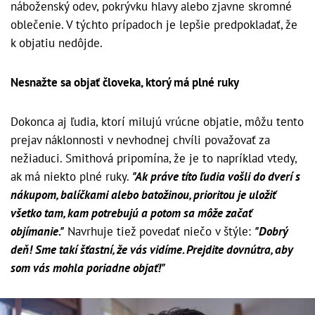
náboženský odev, pokrývku hlavy alebo zjavne skromné
oblečenie. V týchto prípadoch je lepšie predpokladať, že
k objatiu nedôjde.
Nesnažte sa objať človeka, ktorý má plné ruky
Dokonca aj ľudia, ktorí milujú vrúcne objatie, môžu tento
prejav náklonnosti v nevhodnej chvíli považovať za
nežiaduci. Smithová pripomína, že je to napríklad vtedy,
ak má niekto plné ruky.
"Ak práve títo ľudia vošli do dverí s
nákupom, balíčkami alebo batožinou, prioritou je uložiť
všetko tam, kam potrebujú a potom sa môže začať
objímanie."
Navrhuje tiež povedať niečo v štýle:
"Dobrý
deň! Sme takí šťastní, že vás vidíme. Prejdite dovnútra, aby
som vás mohla poriadne objať!"