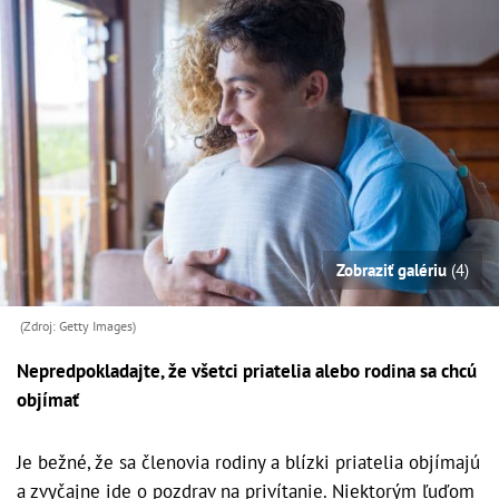
Zobraziť galériu
(4)
(Zdroj: Getty Images)
Nepredpokladajte, že všetci priatelia alebo rodina sa chcú
objímať
Je bežné, že sa členovia rodiny a blízki priatelia objímajú
a zvyčajne ide o pozdrav na privítanie. Niektorým ľuďom