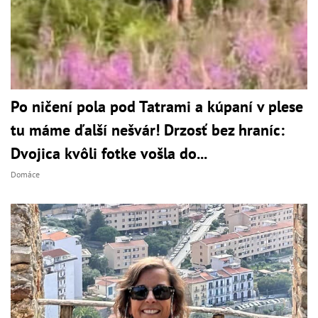
Po ničení pola pod Tatrami a kúpaní v plese
tu máme ďalší nešvár! Drzosť bez hraníc:
Dvojica kvôli fotke vošla do...
Domáce