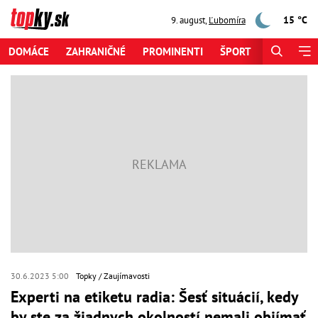
15 °C
9. august
,
Ľubomíra
DOMÁCE
ZAHRANIČNÉ
PROMINENTI
ŠPORT
ZAUJÍMAV
30.6.2023 5:00
Topky
Zaujímavosti
Experti na etiketu radia: Šesť situácií, kedy
by ste za žiadnych okolností nemali objímať