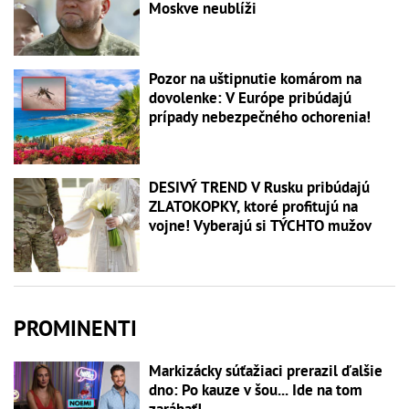
Moskve neublíži
Pozor na uštipnutie komárom na
dovolenke: V Európe pribúdajú
prípady nebezpečného ochorenia!
DESIVÝ TREND V Rusku pribúdajú
ZLATOKOPKY, ktoré profitujú na
vojne! Vyberajú si TÝCHTO mužov
PROMINENTI
Markizácky súťažiaci prerazil ďalšie
dno: Po kauze v šou... Ide na tom