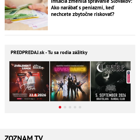
Inflácia zmenila správanie Slovákov:
Ako narábať s peniazmi, keď
nechcete zbytočne riskovať?
PREDPREDAJ
.sk - Tu sa rodia zážitky
ZOZNAM TV