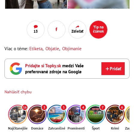
Tip na
13
Zdieľať
článok
Viac o téme:
Etiketa
,
Objatie
,
Objímanie
Pridajte si Topky.sk
medzi Vaše
Pridať
preferované zdroje na Google
Nahlásiť chybu
16
3
5
4
7
6
Najčítanejšie
Domáce
Zahraničné
Prominenti
Šport
Krimi
Zaují