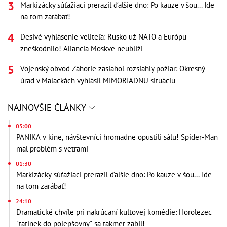
Markizácky súťažiaci prerazil ďalšie dno: Po kauze v šou... Ide
na tom zarábať!
Desivé vyhlásenie veliteľa: Rusko už NATO a Európu
zneškodnilo! Aliancia Moskve neublíži
Vojenský obvod Záhorie zasiahol rozsiahly požiar: Okresný
úrad v Malackách vyhlásil MIMORIADNU situáciu
NAJNOVŠIE ČLÁNKY
05:00
PANIKA v kine, návštevníci hromadne opustili sálu! Spider-Man
mal problém s vetrami
01:30
Markizácky súťažiaci prerazil ďalšie dno: Po kauze v šou... Ide
na tom zarábať!
24:10
Dramatické chvíle pri nakrúcaní kultovej komédie: Horolezec
"tatínek do polepšovny" sa takmer zabil!