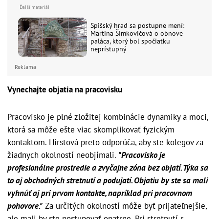
Spišský hrad sa postupne mení:
Martina Šimkovičová o obnove
paláca, ktorý bol spočiatku
neprístupný
Reklama
Vynechajte objatia na pracovisku
Pracovisko je plné zložitej kombinácie dynamiky a moci,
ktorá sa môže ešte viac skomplikovať fyzickým
kontaktom. Hirstová preto odporúča, aby ste kolegov za
žiadnych okolností neobjímali.
"Pracovisko je
profesionálne prostredie a zvyčajne zóna bez objatí. Týka sa
to aj obchodných stretnutí a podujatí. Objatiu by ste sa mali
vyhnúť aj pri prvom kontakte, napríklad pri pracovnom
pohovore."
Za určitých okolností môže byť prijateľnejšie,
ale mali by ste postupovať opatrne. Pri stretnutí s