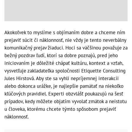
Akokoľvek to myslíme s objímaním dobre a chceme ním
prejaviť súcit či náklonnosť, nie vždy je tento neverbálny
komunikačný prejav žiaduci. Hoci sa väčšinou považuje za
bežný pozdrav ľudí, ktorí sa dobre poznajú, pred jeho
iniciovaním je dôležité chápať kultúru, kontext a vzťah,
vysvetľuje zakladateľka spoločnosti Etiquette Consulting
Jules Hirstová. Aby ste sa vyhli nepríjemnej interakcii
alebo dokonca urážke, je najlepšie pamätať na niekoľko
kľúčových pravidiel. Experti obzvlášť poukazujú na šesť
prípadov, kedy môžete objatím vyvolať zmätok a neistotu
u človeka, ktorému chcete týmto spôsobom prejaviť
náklonnosť.