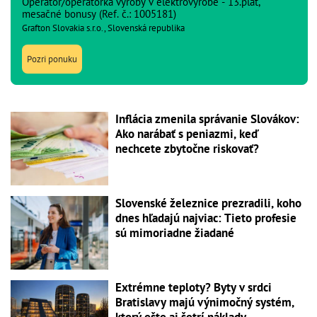
Operátor/operátorka výroby v elektrovýrobe - 13.plat,
mesačné bonusy (Ref. č.: 1005181)
Grafton Slovakia s.r.o., Slovenská republika
Pozri ponuku
Inflácia zmenila správanie Slovákov:
Ako narábať s peniazmi, keď
nechcete zbytočne riskovať?
Slovenské železnice prezradili, koho
dnes hľadajú najviac: Tieto profesie
sú mimoriadne žiadané
Extrémne teploty? Byty v srdci
Bratislavy majú výnimočný systém,
ktorý ešte aj šetrí náklady