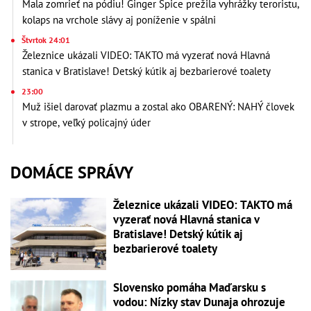
Mala zomrieť na pódiu! Ginger Spice prežila vyhrážky teroristu,
kolaps na vrchole slávy aj poníženie v spálni
Štvrtok 24:01
Železnice ukázali VIDEO: TAKTO má vyzerať nová Hlavná
stanica v Bratislave! Detský kútik aj bezbarierové toalety
23:00
Muž išiel darovať plazmu a zostal ako OBARENÝ: NAHÝ človek
v strope, veľký policajný úder
DOMÁCE SPRÁVY
Železnice ukázali VIDEO: TAKTO má
vyzerať nová Hlavná stanica v
Bratislave! Detský kútik aj
bezbarierové toalety
Slovensko pomáha Maďarsku s
vodou: Nízky stav Dunaja ohrozuje