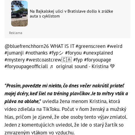
Na Bajkalskej ulici v Bratislave došlo k zrážke
auta s cyklistom
Reklama
@bluefrenchhorn26
WHAT IS IT
#greenscreen
#weird
#jumanji
#nothanks
#fypシ
#foryou
#unexplained
#mystery
#westcoastcrew🇨🇦
#fyp
#foryoupage
#foryoupageofficiall
♬ original sound - Kristina 💚
"Prosím, povedzte mi niekto, čo dnes večer nakrútil priateľ
mojej dcéry, keď šiel na tréning plavčíkov. Je to mŕtvy vták a
pláva na oblohe,"
uviedla žena menom Kristina, ktorá
video zdieľala na TikToku. Počut v ňom ženský a mužský
hlas, pričom je zjavné, že obe osoby tento výjav zmiatol.
Jeden z komentujúcich uviedol, že ide o starý žartík so
zmrazeným vtákom vo vzduchu.