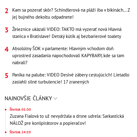
Kam sa pozerať skôr? Schindlerová na pláži iba v bikinách... Z
jej bujného dekoltu odpadnete!
Železnice ukázali VIDEO: TAKTO má vyzerať nová Hlavná
stanica v Bratislave! Detský kútik aj bezbarierové toalety
Absolútny ŠOK v parlamente: Hlavným vchodom doň
uprostred zasadania napochodovali KAPYBARY, kde sa tam
nabrali?
Panika na palube: VIDEO Desivé zábery cestujúcich! Lietadlo
zasiahli silné turbulencie! 17 zranených
NAJNOVŠIE ČLÁNKY
Štvrtok 01:30
Zuzana Fialová to už nevydržala a drsne udrela: Sarkastická
NÁLOŽ pre konšpirátorov a popieračov!
Štvrtok 24:10