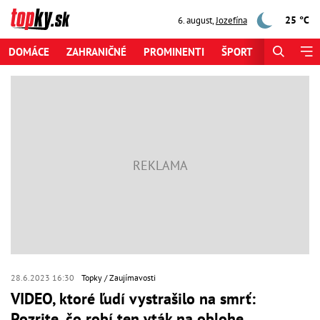
25 °C
6. august
,
Jozefína
DOMÁCE
ZAHRANIČNÉ
PROMINENTI
ŠPORT
ZAUJÍMAV
28.6.2023 16:30
Topky
Zaujímavosti
VIDEO, ktoré ľudí vystrašilo na smrť:
Pozrite, čo robí ten vták na oblohe