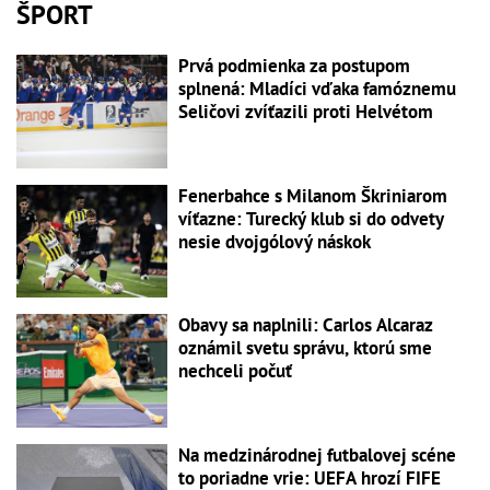
ŠPORT
Prvá podmienka za postupom
splnená: Mladíci vďaka famóznemu
Seličovi zvíťazili proti Helvétom
Fenerbahce s Milanom Škriniarom
víťazne: Turecký klub si do odvety
nesie dvojgólový náskok
Obavy sa naplnili: Carlos Alcaraz
oznámil svetu správu, ktorú sme
nechceli počuť
Na medzinárodnej futbalovej scéne
to poriadne vrie: UEFA hrozí FIFE