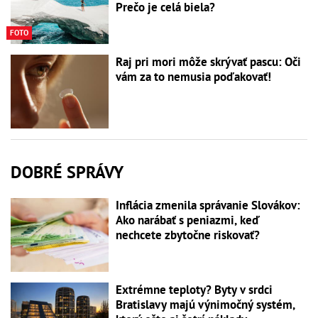
Prečo je celá biela?
FOTO
Raj pri mori môže skrývať pascu: Oči
vám za to nemusia poďakovať!
DOBRÉ SPRÁVY
Inflácia zmenila správanie Slovákov:
Ako narábať s peniazmi, keď
nechcete zbytočne riskovať?
Extrémne teploty? Byty v srdci
Bratislavy majú výnimočný systém,