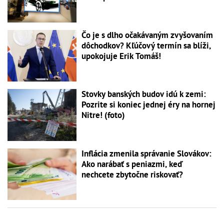
Čo je s dlho očakávaným zvyšovaním
dôchodkov? Kľúčový termín sa blíži,
upokojuje Erik Tomáš!
Stovky banských budov idú k zemi:
Pozrite si koniec jednej éry na hornej
Nitre! (foto)
Inflácia zmenila správanie Slovákov:
Ako narábať s peniazmi, keď
nechcete zbytočne riskovať?