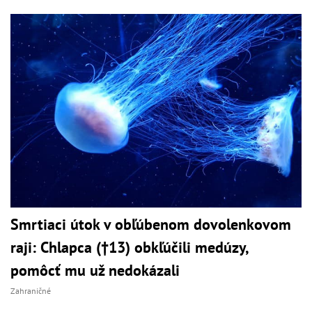
Smrtiaci útok v obľúbenom dovolenkovom
raji: Chlapca (†13) obkľúčili medúzy,
pomôcť mu už nedokázali
Zahraničné