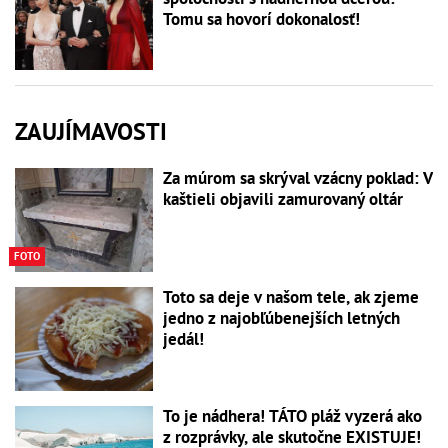
Tomu sa hovorí dokonalosť!
ZAUJÍMAVOSTI
Za múrom sa skrýval vzácny poklad: V
kaštieli objavili zamurovaný oltár
FOTO
Toto sa deje v našom tele, ak zjeme
jedno z najobľúbenejších letných
jedál!
To je nádhera! TÁTO pláž vyzerá ako
z rozprávky, ale skutočne EXISTUJE!