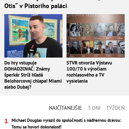
Otis“ v Pistoriho paláci
Do hry vstupuje
STVR otvorila Výstavu
DOHADZOVAČ: Známy
100/70 k výročiam
šperkár Stríž hľadá
rozhlasového a TV
Belohorcovej chlapa! Miami
vysielania
alebo Dubaj?
NAJČÍTANEJŠIE
3 DNI
TÝŽDEŇ
Michael Douglas vyrazil do spoločnosti s nádhernou dcérou:
Tomu sa hovorí dokonalosť!