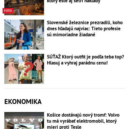
ktorý ešte aj šetrí náklady
FOTO
Slovenské železnice prezradili, koho
dnes hľadajú najviac: Tieto profesie
sú mimoriadne žiadané
SÚŤAŽ Ktorý outfit je podľa teba top?
Hlasuj a vyhraj parádnu cenu!
EKONOMIKA
Košice dostávajú nový tromf: Volvo
tu má vyrábať elektromobil, ktorý
mieri proti Tesle