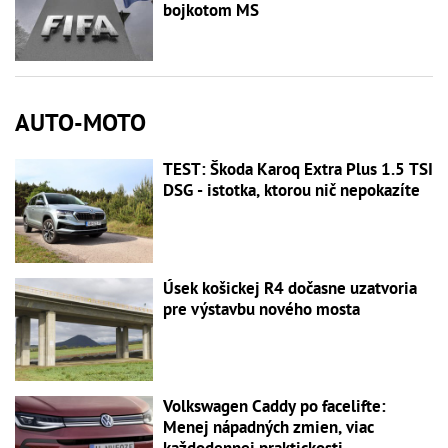
bojkotom MS
AUTO-MOTO
TEST: Škoda Karoq Extra Plus 1.5 TSI
DSG - istotka, ktorou nič nepokazíte
Úsek košickej R4 dočasne uzatvoria
pre výstavbu nového mosta
Volkswagen Caddy po facelifte:
Menej nápadných zmien, viac