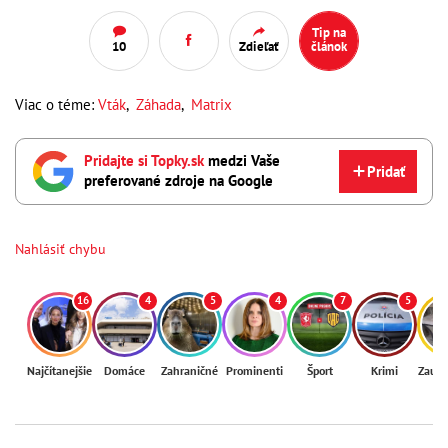
Tip na
10
Zdieľať
článok
Viac o téme:
Vták
,
Záhada
,
Matrix
Pridajte si Topky.sk
medzi Vaše
Pridať
preferované zdroje na Google
Nahlásiť chybu
16
4
5
4
7
5
Najčítanejšie
Domáce
Zahraničné
Prominenti
Šport
Krimi
Zaují