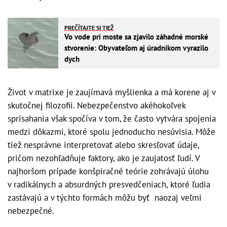
PREČÍTAJTE SI TIEŽ
Vo vode pri moste sa zjavilo záhadné morské
stvorenie: Obyvateľom aj úradníkom vyrazilo
dych
Život v matrixe je zaujímavá myšlienka a má korene aj v
skutočnej filozofii. Nebezpečenstvo akéhokoľvek
sprisahania však spočíva v tom, že často vytvára spojenia
medzi dôkazmi, ktoré spolu jednoducho nesúvisia. Môže
tiež nesprávne interpretovať alebo skresľovať údaje,
pričom nezohľadňuje faktory, ako je zaujatosť ľudí. V
najhoršom prípade konšpiračné teórie zohrávajú úlohu
v radikálnych a absurdných presvedčeniach, ktoré ľudia
zastávajú a v týchto formách môžu byť naozaj veľmi
nebezpečné.