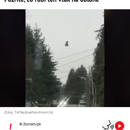
(Zdroj: TikTok/bluefrenchhorn26)
© Zoznam/pk