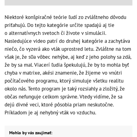
Niektoré konšpiračné teórie ľudí zo zvláštneho dôvodu
priťahujú. Do tejto kategórie určite spadajú aj tie
o alternatívnych svetoch či živote v simulácii.
Nasledujúce video patrí do druhej kategórie a zachytáva
niečo, čo vyzerá ako vták uprostred letu. Zvláštne na tom
však je, že s0a vôbec nehýbe, aj keď z jeho polohy sa zdá,
že by sa mal. Viacerí ľudia špekulujú, že by to mohla byť
chyba v matrixe, akési znamenie, že žijeme vo vnútri
počítačového programu, ktorý simuluje všetku realitu
okolo nás. Tento program je taký rozsiahly a zložitý, že
občas nefunguje celkom správne. Vtedy vidíme, že sa
dejú divné veci, ktoré pôsobia priam neskutočne.
Príkladom je aj nehybný vták vo vzduchu.
Mohlo by vás zaujímať: