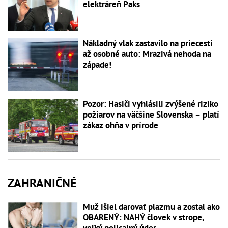
elektráreň Paks
Nákladný vlak zastavilo na priecestí
až osobné auto: Mrazivá nehoda na
západe!
Pozor: Hasiči vyhlásili zvýšené riziko
požiarov na väčšine Slovenska – platí
zákaz ohňa v prírode
ZAHRANIČNÉ
Muž išiel darovať plazmu a zostal ako
OBARENÝ: NAHÝ človek v strope,
veľký policajný úder