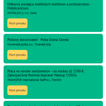
Odborný predajca mobilných telefónov a príslušenstva -
Mobilcentrum
INSTALEM, s. r. o., Ilava
Pozri ponuku
Poštový doručovateľ - Pošta Dolná Streda
Slovenská pošta, a.s., Trnavský kraj
Pozri ponuku
Práca vo výrobe svetlometov –so mzdou až 1330 €.
Zabezpečená firemná doprava! Nástup 7/2026.
TRANSFER International Staff k.s., Trenčín
Pozri ponuku