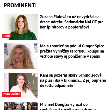
PROMINENTI
Zuzana Fialová to už nevydržala a
drsne udrela: Sarkastická NÁLOŽ pre
konšpirátorov a popieračov!
FOTO
Mala zomrieť na pódiu! Ginger Spice
prežila vyhrážky teroristu, kolaps na
vrchole slávy aj poníženie v spálni
Kam sa pozerať skôr? Schindlerová
na pláži iba v bikinách... Z jej bujného
dekoltu odpadnete!
FOTO VNÚTRI
Michael Douglas vyrazil do
spoločnosti s nádhernou dcérou: