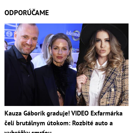
ODPORÚČAME
Kauza Gáborík graduje! VIDEO Exfarmárka
čelí brutálnym útokom: Rozbité auto a
vyhrážky smrťou