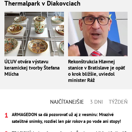
Thermalpark v Diakovciach
ÚĽUV otvára výstavu
Rekonštrukcia Hlavnej
keramickej tvorby Štefana
stanice v Bratislave je opäť
Mlícha
o krok bližšie, uviedol
minister Ráž
NAJČÍTANEJŠIE
3 DNI
TÝŽDEŇ
ARMAGEDON sa dá pozorovať už aj z vesmíru: Mrazivé
satelitné snímky, rozdiel len pár rokov a po vode ani stopy!