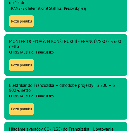
do 15 dní.
TRANSFER International Staff k.s., Prešovský kraj
Pozri ponuku
MONTÉR OCEĽOVÝCH KONŠTRUKCIÍ - FRANCÚZSKO - 3 600
netto
CHRISTAL s. r. o., Francúzsko
Pozri ponuku
Elektrikár do Francúzska – dlhodobé projekty | 3 200 – 3
800 € netto
CHRISTAL s. r. o., Francúzsko
Pozri ponuku
Hľadáme zváračov CO₂ (135) do Francúzska | Ubytovanie