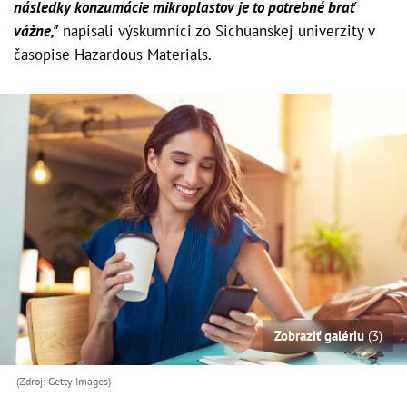
následky konzumácie mikroplastov je to potrebné brať
vážne,"
napísali výskumníci zo Sichuanskej univerzity v
časopise Hazardous Materials.
Zobraziť galériu
(3)
(Zdroj: Getty Images)