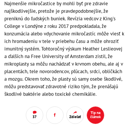
Najmenšie mikročastice by mohli byť pre zdravie
najškodlivejšie, pretože je pravdepodobnejšie, že
preniknú do ľudských buniek. Revízia vedcov z King's
College v Londýne z roku 2017 predpokladala, že
konzumácia alebo vdychovanie mikročastíc môže viesť k
ich hromadeniu v tele v priebehu času a môže ohroziť
imunitný systém. Tohtoročný výskum Heather Leslieovej
a ďalších na Free University of Amsterdam zistil, že
mikroplasty sa môžu nachádzať v krvnom obehu, ale aj v
placentách, tele novorodencov, pľúcach, srdci, obličkách
a mozgu. Okrem toho, že plasty sú samy osebe škodlivé,
môžu predstavovať zdravotné riziko tým, že prenášajú
škodlivé baktérie alebo toxické chemikálie.
Tip na
37
Zdieľať
článok