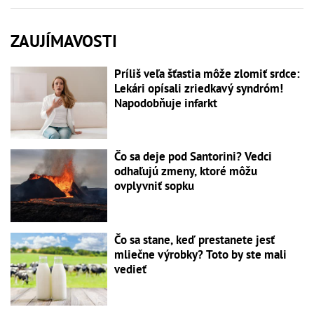
ZAUJÍMAVOSTI
Príliš veľa šťastia môže zlomiť srdce:
Lekári opísali zriedkavý syndróm!
Napodobňuje infarkt
Čo sa deje pod Santorini? Vedci
odhaľujú zmeny, ktoré môžu
ovplyvniť sopku
Čo sa stane, keď prestanete jesť
mliečne výrobky? Toto by ste mali
vedieť