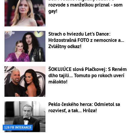
rozvode s manželkou priznal - som
gay!
Strach o hviezdu Let's Dance:
Hrôzostrašná FOTO z nemocnice a...
Zvláštny odkaz!
ŠOKUJÚCE slová Plačkovej: S Reném
dlho tajili... Tomuto po rokoch uverí
málokto!
Peklo českého herca: Odmietol sa
rozviesť, a tak... Hrôza!
128 FB INTERAKCIÍ