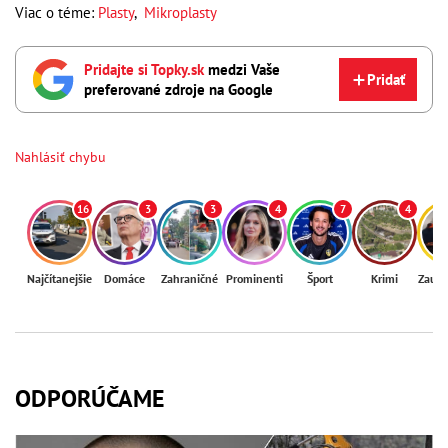
Viac o téme:
Plasty
,
Mikroplasty
Pridajte si Topky.sk
medzi Vaše
Pridať
preferované zdroje na Google
Nahlásiť chybu
16
3
3
4
7
4
Najčítanejšie
Domáce
Zahraničné
Prominenti
Šport
Krimi
Zaují
ODPORÚČAME