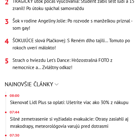
TRAGICKÝ útok počas vyučovania: Študent zabil šesť ľudí a 15
zranil! Po útoku spáchal samovraždu
Šok v rodine Angeliny Jolie: Po rozvode s manželkou priznal -
som gay!
ŠOKUJÚCE slová Plačkovej: S Reném dlho tajili... Tomuto po
rokoch uverí málokto!
Strach o hviezdu Let's Dance: Hrôzostrašná FOTO z
nemocnice a... Zvláštny odkaz!
NAJNOVŠIE ČLÁNKY
08:00
Skenovať Lidl Plus sa oplatí: Ušetrite viac ako 30% z nákupu
07:44
Silné zemetrasenie si vyžiadalo evakuácie: Otrasy zasiahli aj
mrakodrapy, meteorológovia varujú pred dotrasmi
07:30