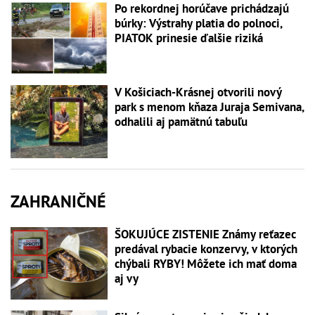
Po rekordnej horúčave prichádzajú
búrky: Výstrahy platia do polnoci,
PIATOK prinesie ďalšie riziká
V Košiciach-Krásnej otvorili nový
park s menom kňaza Juraja Semivana,
odhalili aj pamätnú tabuľu
ZAHRANIČNÉ
ŠOKUJÚCE ZISTENIE Známy reťazec
predával rybacie konzervy, v ktorých
chýbali RYBY! Môžete ich mať doma
aj vy