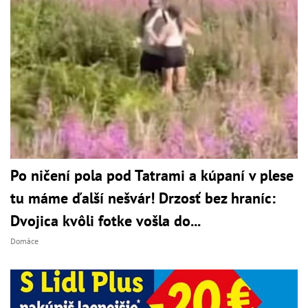
Po ničení pola pod Tatrami a kúpaní v plese
tu máme ďalší nešvár! Drzosť bez hraníc:
Dvojica kvôli fotke vošla do...
Domáce