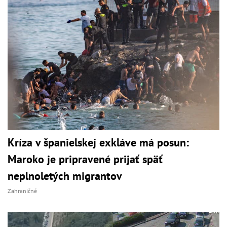
Kríza v španielskej exkláve má posun:
Maroko je pripravené prijať späť
neplnoletých migrantov
Zahraničné