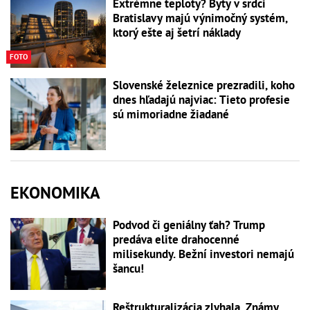
Extrémne teploty? Byty v srdci
Bratislavy majú výnimočný systém,
ktorý ešte aj šetrí náklady
FOTO
Slovenské železnice prezradili, koho
dnes hľadajú najviac: Tieto profesie
sú mimoriadne žiadané
EKONOMIKA
Podvod či geniálny ťah? Trump
predáva elite drahocenné
milisekundy. Bežní investori nemajú
šancu!
Reštrukturalizácia zlyhala. Známy