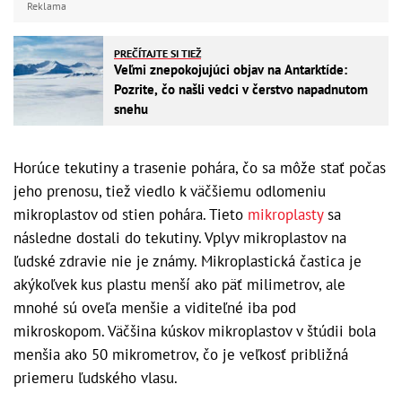
Reklama
PREČÍTAJTE SI TIEŽ
Veľmi znepokojujúci objav na Antarktíde:
Pozrite, čo našli vedci v čerstvo napadnutom
snehu
Horúce tekutiny a trasenie pohára, čo sa môže stať počas
jeho prenosu, tiež viedlo k väčšiemu odlomeniu
mikroplastov od stien pohára. Tieto
mikroplasty
sa
následne dostali do tekutiny. Vplyv mikroplastov na
ľudské zdravie nie je známy. Mikroplastická častica je
akýkoľvek kus plastu menší ako päť milimetrov, ale
mnohé sú oveľa menšie a viditeľné iba pod
mikroskopom. Väčšina kúskov mikroplastov v štúdii bola
menšia ako 50 mikrometrov, čo je veľkosť približná
priemeru ľudského vlasu.