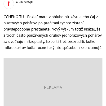
© Zoznam/pk
ČCHENG-TU - Pokiaľ máte v obľube piť kávu alebo čaj z
plastových pohárov, po prečítaní týchto zistení
pravdepodobne prestanete. Nový výskum totiž ukázal, že
z troch často používaných druhov jednorazových pohárov
sa uvoľňujú mikroplasty. Experti tiež prezradili, koľko
mikroplastov ľudia ročne takýmto spôsobom skonzumujú.