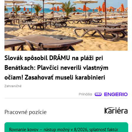
Slovák spôsobil DRÁMU na pláži pri
Benátkach: Plavčíci neverili vlastným
očiam! Zasahovať museli karabinieri
Zahraničné
Pracovné pozície
Rovnanie kovov – nástup možný v 8/2026, splatnosť faktúr