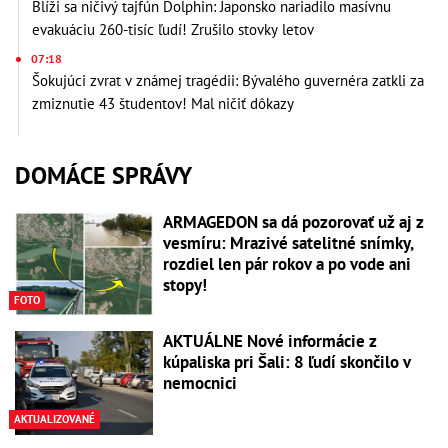
Blíži sa ničivý tajfún Dolphin: Japonsko nariadilo masívnu
evakuáciu 260-tisíc ľudí! Zrušilo stovky letov
07:18
Šokujúci zvrat v známej tragédii: Bývalého guvernéra zatkli za
zmiznutie 43 študentov! Mal ničiť dôkazy
DOMÁCE SPRÁVY
ARMAGEDON sa dá pozorovať už aj z
vesmíru: Mrazivé satelitné snímky,
rozdiel len pár rokov a po vode ani
stopy!
FOTO
AKTUÁLNE Nové informácie z
kúpaliska pri Šali: 8 ľudí skončilo v
nemocnici
AKTUALIZOVANÉ