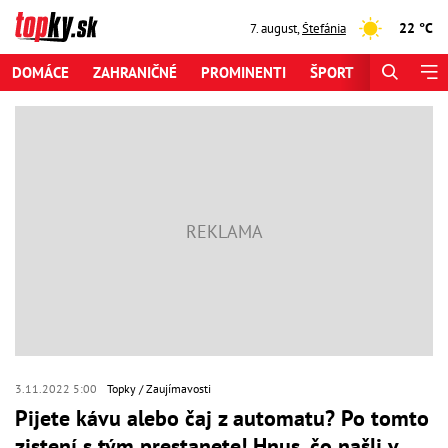
22 °C
7. august
,
Štefánia
DOMÁCE
ZAHRANIČNÉ
PROMINENTI
ŠPORT
ZAUJÍMAV
3.11.2022 5:00
Topky
Zaujímavosti
Pijete kávu alebo čaj z automatu? Po tomto
zistení s tým prestanete! Hnus, čo našli v