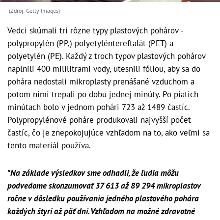
(Zdroj: Getty Images)
Vedci skúmali tri rôzne typy plastových pohárov -
polypropylén (PP,) polyetyléntereftalát (PET) a
polyetylén (PE). Každý z troch typov plastových pohárov
naplnili 400 mililitrami vody, utesnili fóliou, aby sa do
pohára nedostali mikroplasty prenášané vzduchom a
potom nimi trepali po dobu jednej minúty. Po piatich
minútach bolo v jednom pohári 723 až 1489 častíc.
Polypropylénové poháre produkovali najvyšší počet
častíc, čo je znepokojujúce vzhľadom na to, ako veľmi sa
tento materiál používa.
"Na základe výsledkov sme odhadli, že ľudia môžu
podvedome skonzumovať 37 613 až 89 294 mikroplastov
ročne v dôsledku používania jedného plastového pohára
každých štyri až päť dní. Vzhľadom na možné zdravotné