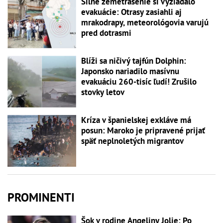
Silné zemetrasenie si vyžiadalo
evakuácie: Otrasy zasiahli aj
mrakodrapy, meteorológovia varujú
pred dotrasmi
Blíži sa ničivý tajfún Dolphin:
Japonsko nariadilo masívnu
evakuáciu 260-tisíc ľudí! Zrušilo
stovky letov
Kríza v španielskej exkláve má
posun: Maroko je pripravené prijať
späť neplnoletých migrantov
PROMINENTI
Šok v rodine Angeliny Jolie: Po