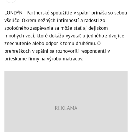
LONDÝN - Partnerské spolužitie v spálni prináša so sebou
všeličo. Okrem nežných intímností a radosti zo
spoločného zaspávania sa môže stať aj dejiskom
mnohých vecí, ktoré dokážu vyvolať u jedného z dvojice
znechutenie alebo odpor k tomu druhému. O
prehreškoch v spálni sa rozhovorili respondenti v
prieskume firmy na výrobu matracov.