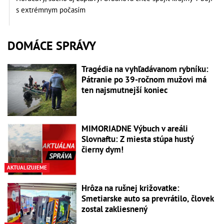
s extrémnym počasím
DOMÁCE SPRÁVY
Tragédia na vyhľadávanom rybníku:
Pátranie po 39-ročnom mužovi má
ten najsmutnejší koniec
MIMORIADNE Výbuch v areáli
Slovnaftu: Z miesta stúpa hustý
čierny dym!
AKTUALIZUJEME
Hrôza na rušnej križovatke:
Smetiarske auto sa prevrátilo, človek
zostal zakliesnený