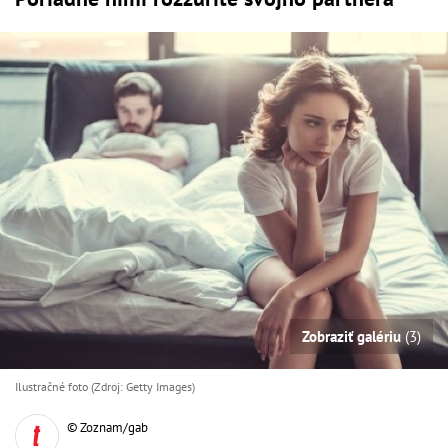
Zobraziť galériu
(3)
Ilustračné foto (Zdroj: Getty Images)
© Zoznam/gab