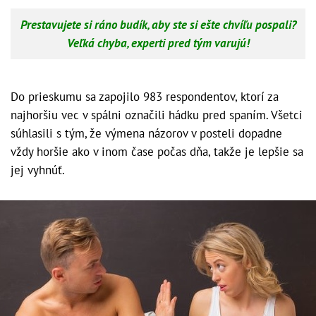
Prestavujete si ráno budík, aby ste si ešte chvíľu pospali?
Veľká chyba, experti pred tým varujú!
Do prieskumu sa zapojilo 983 respondentov, ktorí za
najhoršiu vec v spálni označili hádku pred spaním. Všetci
súhlasili s tým, že výmena názorov v posteli dopadne
vždy horšie ako v inom čase počas dňa, takže je lepšie sa
jej vyhnúť.