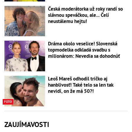
Česká moderátorka už roky randí so
slávnou speváčkou, ale... Čelí
neustálemu hejtu!
Dráma okolo veselice! Slovenská
topmodelka odkladá svadbu s
milionárom: Nevedia sa dohodnúť
Leoš Mareš odhodil tričko aj
hanblivosť! Také telo sa len tak
nevidí, on že má 50?!
FOTO
ZAUJÍMAVOSTI