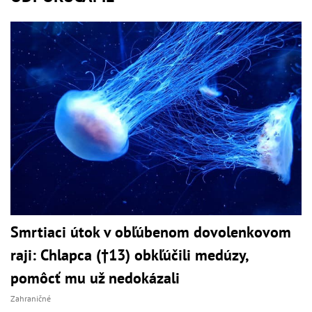
Smrtiaci útok v obľúbenom dovolenkovom
raji: Chlapca (†13) obkľúčili medúzy,
pomôcť mu už nedokázali
Zahraničné