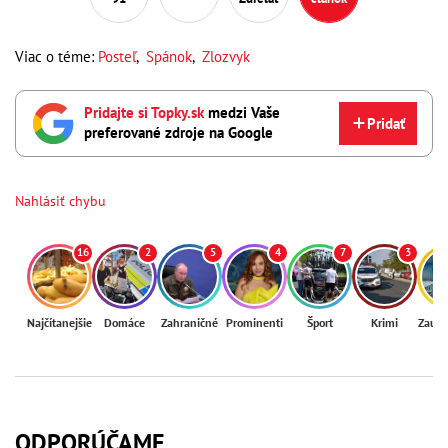
Viac o téme:
Posteľ
,
Spánok
,
Zlozvyk
Pridajte si Topky.sk
medzi Vaše
Pridať
preferované zdroje na Google
Nahlásiť chybu
16
2
5
4
7
3
Najčítanejšie
Domáce
Zahraničné
Prominenti
Šport
Krimi
Zaují
ODPORÚČAME