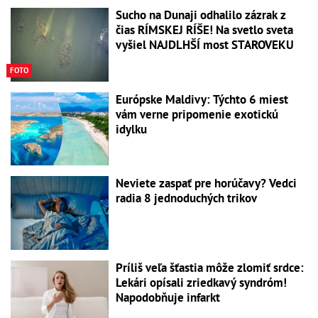
Sucho na Dunaji odhalilo zázrak z
čias RÍMSKEJ RÍŠE! Na svetlo sveta
vyšiel NAJDLHŠÍ most STAROVEKU
FOTO
Európske Maldivy: Týchto 6 miest
vám verne pripomenie exotickú
idylku
Neviete zaspať pre horúčavy? Vedci
radia 8 jednoduchých trikov
Príliš veľa šťastia môže zlomiť srdce:
Lekári opísali zriedkavý syndróm!
Napodobňuje infarkt