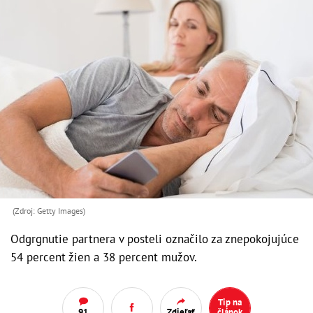
(Zdroj: Getty Images)
Odgrgnutie partnera v posteli označilo za znepokojujúce
54 percent žien a 38 percent mužov.
Tip na
91
Zdieľať
článok