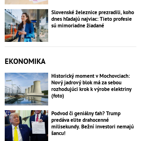
Slovenské železnice prezradili, koho
dnes hľadajú najviac: Tieto profesie
sú mimoriadne žiadané
EKONOMIKA
Historický moment v Mochovciach:
Nový jadrový blok má za sebou
rozhodujúci krok k výrobe elektriny
(foto)
Podvod či geniálny ťah? Trump
predáva elite drahocenné
milisekundy. Bežní investori nemajú
šancu!