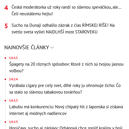
Česká moderátorka už roky randí so slávnou speváčkou, ale...
Čelí neustálemu hejtu!
Sucho na Dunaji odhalilo zázrak z čias RÍMSKEJ RÍŠE! Na
svetlo sveta vyšiel NAJDLHŠÍ most STAROVEKU
NAJNOVŠIE ČLÁNKY
14:15
Špagety na 20 rôznych spôsobov: Ktoré z nich sú tvojou jasnou
voľbou?
14:14
Vyrábala cigary pre celý svet, dlhé roky ju ohromuje ticho: Čo
sa stalo so slávnou tabakovou továrňou?
14:13
Labubu má konkurenciu: Nový chlpatý hit z Japonska si získava
internet aj módnych nadšencov
14:13
Horúčavy, sucho aj záplavy: Orbánová chce spojiť krajiny v boji