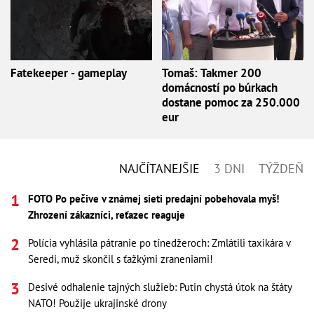
Fatekeeper - gameplay
Tomaš: Takmer 200
domácností po búrkach
dostane pomoc za 250.000
eur
NAJČÍTANEJŠIE
3 DNI
TÝŽDEŇ
FOTO Po pečive v známej sieti predajní pobehovala myš!
Zhrození zákazníci, reťazec reaguje
Polícia vyhlásila pátranie po tínedžeroch: Zmlátili taxikára v
Seredi, muž skončil s ťažkými zraneniami!
Desivé odhalenie tajných služieb: Putin chystá útok na štáty
NATO! Použije ukrajinské drony