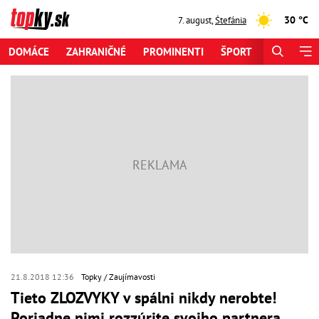
30 °C
7. august
,
Štefánia
DOMÁCE
ZAHRANIČNÉ
PROMINENTI
ŠPORT
ZAUJÍMAV
21.8.2018 12:36
Topky
Zaujímavosti
Tieto ZLOZVYKY v spálni nikdy nerobte!
Poriadne nimi rozzúrite svojho partnera