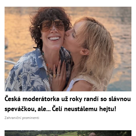
Česká moderátorka už roky randí so slávnou
speváčkou, ale... Čelí neustálemu hejtu!
Zahraniční prominenti