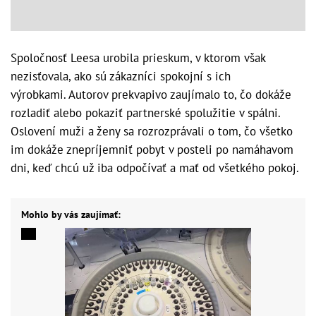
Spoločnosť Leesa urobila prieskum, v ktorom však
nezisťovala, ako sú zákazníci spokojní s ich
výrobkami. Autorov prekvapivo zaujímalo to, čo dokáže
rozladiť alebo pokaziť partnerské spolužitie v spálni.
Oslovení muži a ženy sa rozrozprávali o tom, čo všetko
im dokáže znepríjemniť pobyt v posteli po namáhavom
dni, keď chcú už iba odpočívať a mať od všetkého pokoj.
Mohlo by vás zaujímať: